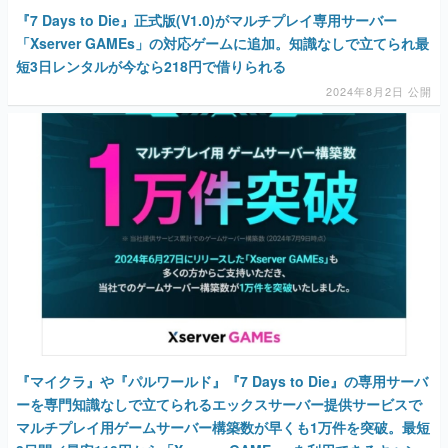
『7 Days to Die』正式版(V1.0)がマルチプレイ専用サーバー
「Xserver GAMEs」の対応ゲームに追加。知識なしで立てられ最
短3日レンタルが今なら218円で借りられる
2024年8月2日 公開
『マイクラ』や『パルワールド』『7 Days to Die』の専用サーバ
ーを専門知識なしで立てられるエックスサーバー提供サービスで
マルチプレイ用ゲームサーバー構築数が早くも1万件を突破。最短