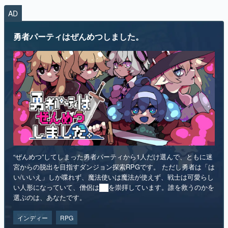
AD
勇者パーティはぜんめつしました。
“ぜんめつ”してしまった勇者パーティから1人だけ選んで、ともに迷
宮からの脱出を目指すダンジョン探索RPGです。 ただし勇者は「は
い/いいえ」しか喋れず、魔法使いは魔法が使えず、戦士は可愛らし
い人形になっていて、僧侶は██を崇拝しています。誰を救うのかを
選ぶのは、あなたです。
インディー
RPG