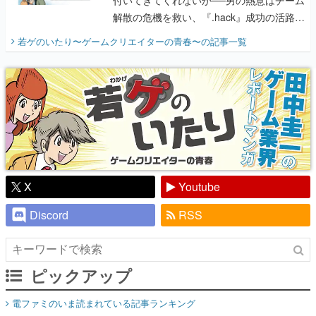
解散の危機を救い、『.hack』成功の活路を
開く。業界の快男児・松山 洋に流れる血は
若ゲのいたり〜ゲームクリエイターの青春〜
の記事一覧
『少年ジャンプ』色だった【若ゲのいた
り】
X
Youtube
Discord
RSS
ピックアップ
電ファミのいま読まれている記事ランキング