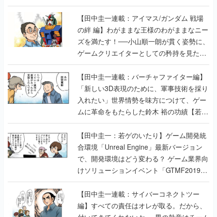
【田中圭一連載：アイマス/ガンダム 戦場
の絆 編】わがままな王様のわがままなニー
ズを満たす！──小山順一朗が貫く姿勢に、
ゲームクリエイターとしての矜持を見た
【若ゲのいたり最終回】
【田中圭一連載：バーチャファイター編】
「新しい3D表現のために、軍事技術を採り
入れたい」世界情勢を味方につけて、ゲー
ムに革命をもたらした鈴木 裕の功績【若ゲ
のいたり】
【田中圭一：若ゲのいたり】ゲーム開発統
合環境「Unreal Engine」最新バージョン
で、開発環境はどう変わる？ ゲーム業界向
けソリューションイベント「GTMF2019」
に行って、より理解を深めよう【PR】
【田中圭一連載：サイバーコネクトツー
編】すべての責任はオレが取る。だから、
付いてきてくれないか──男の熱意はチーム