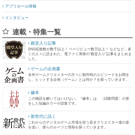
アプリセール情報
インタビュー
連載・特集一覧
殿堂入り記事
SNS拡散数が数千以上！ ページビュー数万以上！ などなど。多
くの人々に読まれた、電ファミ渾身の“殿堂入り”記事をまとめま
した。
ゲームの企画書
名作ゲームクリエイターの方々に製作時のエピソードをお聞き
し、ヒットする企画（ゲーム）とは何か？を探っていきます。
赫本
この物語を解いてはいけない。『赫本』は、〈試験問題〉の形
をした短編ホラー小説集です。
新世代に訊く
これからのデジタルゲーム市場を担う若きクリエイター達の姿
を追い、彼らのルーツと情熱を探っていきます。