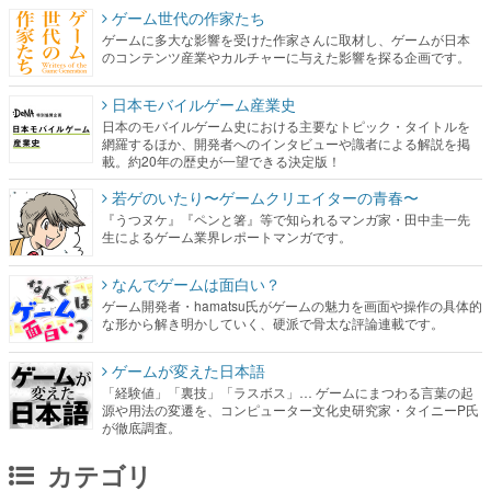
ゲーム世代の作家たち
ゲームに多大な影響を受けた作家さんに取材し、ゲームが日本
のコンテンツ産業やカルチャーに与えた影響を探る企画です。
日本モバイルゲーム産業史
日本のモバイルゲーム史における主要なトピック・タイトルを
網羅するほか、開発者へのインタビューや識者による解説を掲
載。約20年の歴史が一望できる決定版！
若ゲのいたり〜ゲームクリエイターの青春〜
『うつヌケ』『ペンと箸』等で知られるマンガ家・田中圭一先
生によるゲーム業界レポートマンガです。
なんでゲームは面白い？
ゲーム開発者・hamatsu氏がゲームの魅力を画面や操作の具体的
な形から解き明かしていく、硬派で骨太な評論連載です。
ゲームが変えた日本語
「経験値」「裏技」「ラスボス」… ゲームにまつわる言葉の起
源や用法の変遷を、コンピューター文化史研究家・タイニーP氏
が徹底調査。
カテゴリ