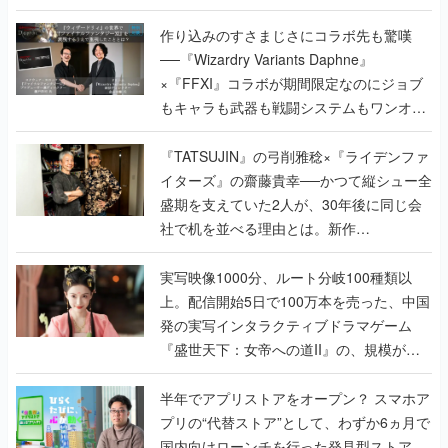
作り込みのすさまじさにコラボ先も驚嘆
──『Wizardry Variants Daphne』
×『FFXI』コラボが期間限定なのにジョブ
もキャラも武器も戦闘システムもワンオフ
で作り込まれた理由を両ディレクターに聞
く
『TATSUJIN』の弓削雅稔×『ライデンファ
イターズ』の齋藤貴幸──かつて縦シュー全
盛期を支えていた2人が、30年後に同じ会
社で机を並べる理由とは。新作
『TATSUJIN EXTREME』で初タッグを組
んだレジェンド2人に訊く開発秘話
実写映像1000分、ルート分岐100種類以
上。配信開始5日で100万本を売った、中国
発の実写インタラクティブドラマゲーム
『盛世天下：女帝への道II』の、規模が違
うこだわりをプロデューサーに聞いた
半年でアプリストアをオープン？ スマホア
プリの“代替ストア”として、わずか6ヵ月で
国内向けローンチを行った発見型ストア