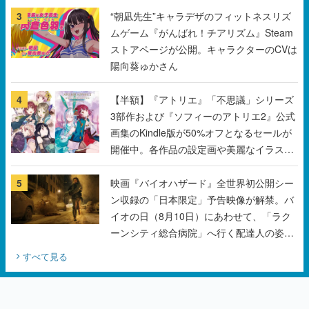
3
“朝凪先生”キャラデザのフィットネスリズ
ムゲーム『がんばれ！チアリズム』Steam
ストアページが公開。キャラクターのCVは
陽向葵ゅかさん
4
【半額】『アトリエ』「不思議」シリーズ
3部作および『ソフィーのアトリエ2』公式
画集のKindle版が50%オフとなるセールが
開催中。各作品の設定画や美麗なイラスト
の数々をふんだんに収録
5
映画『バイオハザード』全世界初公開シー
ン収録の「日本限定」予告映像が解禁。バ
イオの日（8月10日）にあわせて、「ラク
ーンシティ総合病院」へ行く配達人の姿が
披露
すべて見る