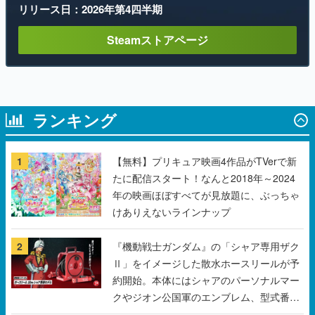
リリース日：2026年第4四半期
Steamストアページ
ランキング
1
【無料】プリキュア映画4作品がTVerで新
たに配信スタート！なんと2018年～2024
年の映画ほぼすべてが見放題に、ぶっちゃ
けありえないラインナップ
2
『機動戦士ガンダム』の「シャア専用ザク
Ⅱ」をイメージした散水ホースリールが予
約開始。本体にはシャアのパーソナルマー
クやジオン公国軍のエンブレム、型式番号
などを配置