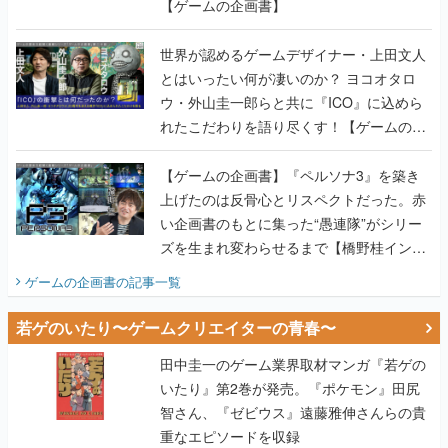
【ゲームの企画書】
世界が認めるゲームデザイナー・上田文人
とはいったい何が凄いのか？ ヨコオタロ
ウ・外山圭一郎らと共に『ICO』に込めら
れたこだわりを語り尽くす！【ゲームの企
画書】
【ゲームの企画書】『ペルソナ3』を築き
上げたのは反骨心とリスペクトだった。赤
い企画書のもとに集った“愚連隊”がシリー
ズを生まれ変わらせるまで【橋野桂インタ
ビュー】
ゲームの企画書
の記事一覧
若ゲのいたり〜ゲームクリエイターの青春〜
田中圭一のゲーム業界取材マンガ『若ゲの
いたり』第2巻が発売。『ポケモン』田尻
智さん、『ゼビウス』遠藤雅伸さんらの貴
重なエピソードを収録