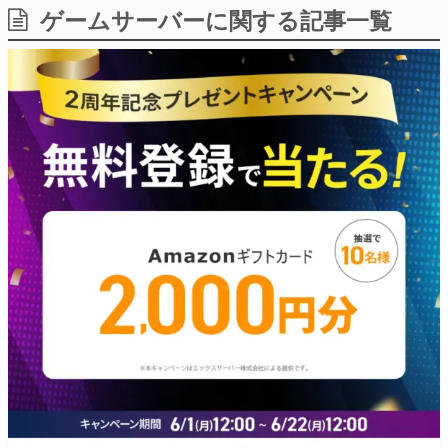
ゲームサーバーに関する記事一覧
日本のコンテンツ産業やカルチャーに与えた影響を探る企
画です。
日本モバイルゲーム産業史
日本のモバイルゲーム史における主要なトピック・タイト
ルを網羅するほか、開発者へのインタビューや識者による
解説を掲載。約20年の歴史が一望できる決定版！
若ゲのいたり〜ゲームクリエイターの青春〜
『うつヌケ』『ペンと箸』等で知られるマンガ家・田中圭
一先生によるゲーム業界レポートマンガです。
なんでゲームは面白い？
ゲーム開発者・hamatsu氏がゲームの魅力を画面や操作の
具体的な形から解き明かしていく、硬派で骨太な評論連載
です。
ゲームが変えた日本語
「経験値」「裏技」「ラスボス」… ゲームにまつわる言葉
の起源や用法の変遷を、コンピューター文化史研究家・タ
イニーP氏が徹底調査。
カテゴリ
特集記事