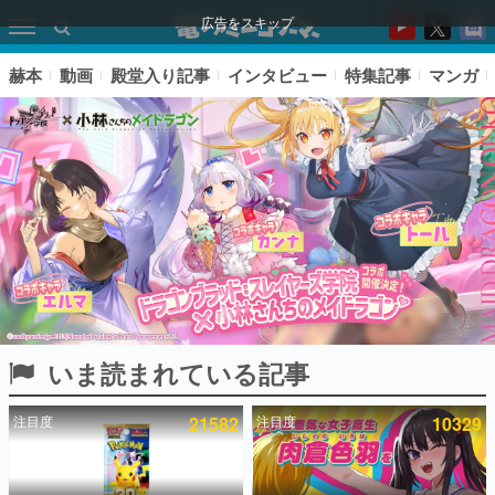
広告をスキップ
赫本
動画
殿堂入り記事
インタビュー
特集記事
マンガ
いま読まれている記事
ピックアップ
注目度
21582
注目度
10329
電ファミのいま読まれている記事ランキング
アプリセール情報