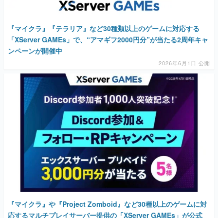
マンガ
『マイクラ』『テラリア』など30種類以上のゲームに対応する
女性向け
「XServer GAMEs」で、“アマギフ2000円分”が当たる2周年キャ
ンペーンが開催中
アプリレビュー
2026年6月1日 公開
その他
電ファミニコゲーマーとは？
運営：株式会社マレ
『マイクラ』や『Project Zomboid』など30種以上のゲームに対
応するマルチプレイサーバー提供の「XServer GAMEs」が公式