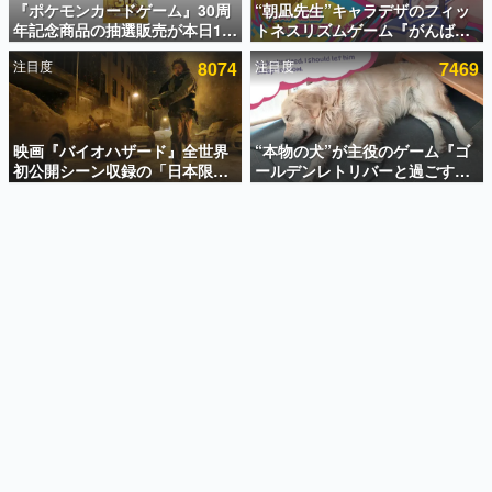
『ポケモンカードゲーム』30周
“朝凪先生”キャラデザのフィッ
年記念商品の抽選販売が本日12
トネスリズムゲーム『がんば
インタビュー
時より開始。拡張パック「30th
れ！チアリズム』Steamストア
注目度
8074
注目度
7469
CELEBRATION」のボックス
ページが公開。キャラクターの
連載・特集一覧
に、「プレミアムデッキセット
CVは陽向葵ゅかさん
エーフィ・ブラッキー」
殿堂入り記事
「FUTURISTIC BOX」の計3商
SNS拡散数が数千以上！ ページビュー数万以上！ などな
品
映画『バイオハザード』全世界
“本物の犬”が主役のゲーム『ゴ
ど。多くの人々に読まれた、電ファミ渾身の“殿堂入り”記
初公開シーン収録の「日本限
ールデンレトリバーと過ごす
事をまとめました。
定」予告映像が解禁。バイオの
日々』が最高すぎる。開発者の
日（8月10日）にあわせて、
愛犬「ピチュー」と一緒にのん
ゲームの企画書
「ラクーンシティ総合病院」へ
びりとした毎日を過ごそう
名作ゲームクリエイターの方々に製作時のエピソードをお
聞きし、ヒットする企画（ゲーム）とは何か？を探ってい
行く配達人の姿が披露
きます。
赫本
この物語を解いてはいけない。『赫本』は、〈試験問題〉
の形をした短編ホラー小説集です。
新世代に訊く
これからのデジタルゲーム市場を担う若きクリエイター達
の姿を追い、彼らのルーツと情熱を探っていきます。
ゲーム世代の作家たち
ゲームに多大な影響を受けた作家さんに取材し、ゲームが