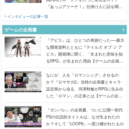
『あっぷアリーナ！』仕掛け人に話を聞い
てみた
インタビュー
の記事一覧
ゲームの企画書
『アビス』は、ひとつの奇跡だった──膨大
な開発資料とともに『テイルズ オブ ジ ア
ビス』開発陣に聞く、「生まれた意味を知
るRPG」が生まれた理由【ゲームの企画
書】
なにが、人を「ロマンシング」させるの
か？『ロマサガ2』当時の企画書とキャラ
設定画から迫る、河津秋敏がRPGに生み出
した「ロマン」の正体とは【ゲームの企画
書】
『ガンパレ』の企画書、ついに公開━初代
PSの伝説的タイトルは、なぜ生まれたの
か？そして『LOOP8』へ受け継がれたもの