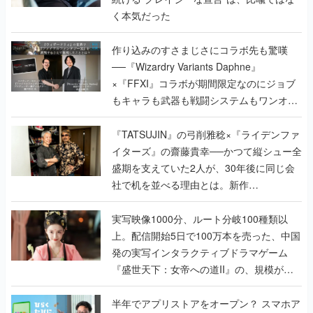
く本気だった
作り込みのすさまじさにコラボ先も驚嘆
──『Wizardry Variants Daphne』
×『FFXI』コラボが期間限定なのにジョブ
もキャラも武器も戦闘システムもワンオフ
で作り込まれた理由を両ディレクターに聞
く
『TATSUJIN』の弓削雅稔×『ライデンファ
イターズ』の齋藤貴幸──かつて縦シュー全
盛期を支えていた2人が、30年後に同じ会
社で机を並べる理由とは。新作
『TATSUJIN EXTREME』で初タッグを組
んだレジェンド2人に訊く開発秘話
実写映像1000分、ルート分岐100種類以
上。配信開始5日で100万本を売った、中国
発の実写インタラクティブドラマゲーム
『盛世天下：女帝への道II』の、規模が違
うこだわりをプロデューサーに聞いた
半年でアプリストアをオープン？ スマホア