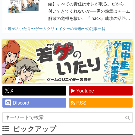
編】すべての責任はオレが取る。だから、
付いてきてくれないか──男の熱意はチーム
解散の危機を救い、『.hack』成功の活路を
開く。業界の快男児・松山 洋に流れる血は
若ゲのいたり〜ゲームクリエイターの青春〜
の記事一覧
『少年ジャンプ』色だった【若ゲのいた
り】
X
Youtube
Discord
RSS
ピックアップ