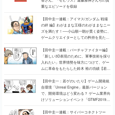
重なエピソードを収録
【田中圭一連載：アイマス/ガンダム 戦場
の絆 編】わがままな王様のわがままなニー
ズを満たす！──小山順一朗が貫く姿勢に、
ゲームクリエイターとしての矜持を見た
【若ゲのいたり最終回】
【田中圭一連載：バーチャファイター編】
「新しい3D表現のために、軍事技術を採り
入れたい」世界情勢を味方につけて、ゲー
ムに革命をもたらした鈴木 裕の功績【若ゲ
のいたり】
【田中圭一：若ゲのいたり】ゲーム開発統
合環境「Unreal Engine」最新バージョン
で、開発環境はどう変わる？ ゲーム業界向
けソリューションイベント「GTMF2019」
に行って、より理解を深めよう【PR】
【田中圭一連載：サイバーコネクトツー