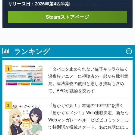
リリース日：2026年第4四半期
Steamストアページ
ランキング
1
「タバコを止められない猫耳キャラを描く
深夜枠アニメ」に視聴者の一部から批判意
見。違法薬物の使用と思しき描写も含め
て、BPOが議論を交わす
2
『超かぐや姫！』本編の“10年後”を描く
『超かぐやメシ！』Web連載決定。新たな
Webマンガレーベル「ビビビコミック」に
て特別話が掲載スタート、あのお話には…
まだ続きがある！