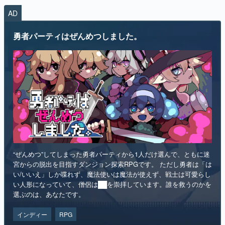
AD
マンガ
勇者パーティはぜんめつしました。
女性向け
アプリレビュー
その他
電ファミニコゲーマーとは？
運営：株式会社マレ
“ぜんめつ”してしまった勇者パーティから1人だけ選んで、ともに迷
宮からの脱出を目指すダンジョン探索RPGです。 ただし勇者は「は
い/いいえ」しか喋れず、魔法使いは魔法が使えず、戦士は可愛らし
い人形になっていて、僧侶は██を崇拝しています。誰を救うのかを
選ぶのは、あなたです。
インディー
RPG