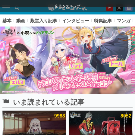
広告をスキップ
赫本
動画
殿堂入り記事
インタビュー
特集記事
マンガ
いま読まれている記事
ピックアップ
注目度
9988
注目度
8052
電ファミのいま読まれている記事ランキング
アプリセール情報