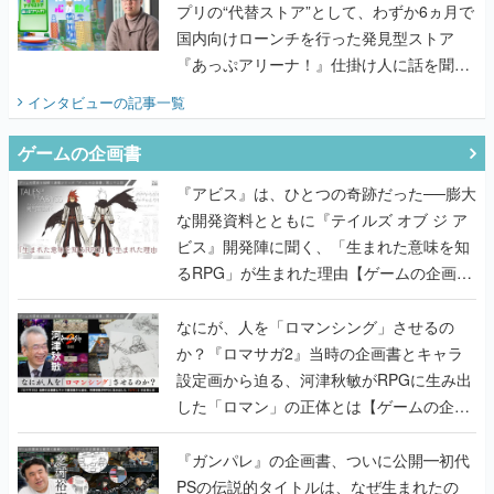
プリの“代替ストア”として、わずか6ヵ月で
国内向けローンチを行った発見型ストア
『あっぷアリーナ！』仕掛け人に話を聞い
てみた
インタビュー
の記事一覧
ゲームの企画書
『アビス』は、ひとつの奇跡だった──膨大
な開発資料とともに『テイルズ オブ ジ ア
ビス』開発陣に聞く、「生まれた意味を知
るRPG」が生まれた理由【ゲームの企画
書】
なにが、人を「ロマンシング」させるの
か？『ロマサガ2』当時の企画書とキャラ
設定画から迫る、河津秋敏がRPGに生み出
した「ロマン」の正体とは【ゲームの企画
書】
『ガンパレ』の企画書、ついに公開━初代
PSの伝説的タイトルは、なぜ生まれたの