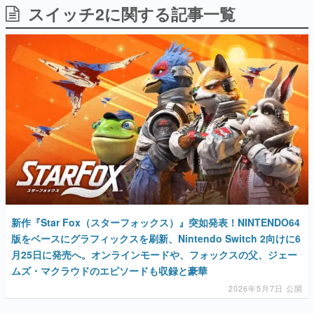
スイッチ2に関する記事一覧
日本のコンテンツ産業やカルチャーに与えた影響を探る企
画です。
日本モバイルゲーム産業史
日本のモバイルゲーム史における主要なトピック・タイト
ルを網羅するほか、開発者へのインタビューや識者による
解説を掲載。約20年の歴史が一望できる決定版！
若ゲのいたり〜ゲームクリエイターの青春〜
『うつヌケ』『ペンと箸』等で知られるマンガ家・田中圭
一先生によるゲーム業界レポートマンガです。
なんでゲームは面白い？
ゲーム開発者・hamatsu氏がゲームの魅力を画面や操作の
具体的な形から解き明かしていく、硬派で骨太な評論連載
です。
ゲームが変えた日本語
新作『Star Fox（スターフォックス）』突如発表！NINTENDO64
「経験値」「裏技」「ラスボス」… ゲームにまつわる言葉
の起源や用法の変遷を、コンピューター文化史研究家・タ
版をベースにグラフィックスを刷新、Nintendo Switch 2向けに6
イニーP氏が徹底調査。
月25日に発売へ。オンラインモードや、フォックスの父、ジェー
ムズ・マクラウドのエピソードも収録と豪華
カテゴリ
2026年5月7日 公開
特集記事