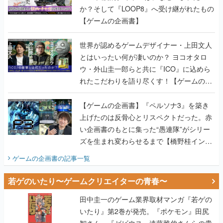
か？そして『LOOP8』へ受け継がれたもの
【ゲームの企画書】
世界が認めるゲームデザイナー・上田文人
とはいったい何が凄いのか？ ヨコオタロ
ウ・外山圭一郎らと共に『ICO』に込めら
れたこだわりを語り尽くす！【ゲームの企
画書】
【ゲームの企画書】『ペルソナ3』を築き
上げたのは反骨心とリスペクトだった。赤
い企画書のもとに集った“愚連隊”がシリー
ズを生まれ変わらせるまで【橋野桂インタ
ビュー】
ゲームの企画書
の記事一覧
若ゲのいたり〜ゲームクリエイターの青春〜
田中圭一のゲーム業界取材マンガ『若ゲの
いたり』第2巻が発売。『ポケモン』田尻
智さん、『ゼビウス』遠藤雅伸さんらの貴