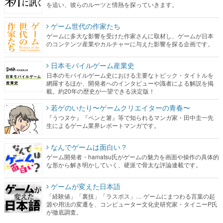
を追い、彼らのルーツと情熱を探っていきます。
ゲーム世代の作家たち
ゲームに多大な影響を受けた作家さんに取材し、ゲームが日本
のコンテンツ産業やカルチャーに与えた影響を探る企画です。
日本モバイルゲーム産業史
日本のモバイルゲーム史における主要なトピック・タイトルを
網羅するほか、開発者へのインタビューや識者による解説を掲
載。約20年の歴史が一望できる決定版！
若ゲのいたり〜ゲームクリエイターの青春〜
『うつヌケ』『ペンと箸』等で知られるマンガ家・田中圭一先
生によるゲーム業界レポートマンガです。
なんでゲームは面白い？
ゲーム開発者・hamatsu氏がゲームの魅力を画面や操作の具体的
な形から解き明かしていく、硬派で骨太な評論連載です。
ゲームが変えた日本語
「経験値」「裏技」「ラスボス」… ゲームにまつわる言葉の起
源や用法の変遷を、コンピューター文化史研究家・タイニーP氏
が徹底調査。