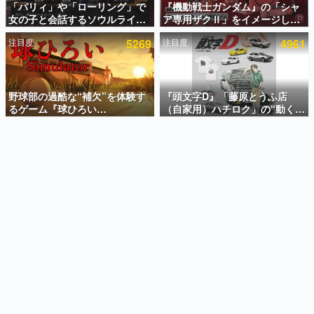
「パリィ」や「ローリング」で
『機動戦士ガンダム』の「シャ
女の子と会話するソウルライク
ア専用ザクⅡ」をイメージした
インタビュー
恋愛ゲーム『小早川さんはソウ
散水ホースリールが予約開始。
注目度
5269
注目度
4961
ルライク』無料公開。返事に失
本体にはシャアのパーソナルマ
連載・特集一覧
敗すると「YOU DIED」
ークやジオン公国軍のエンブレ
ム、型式番号などを配置
殿堂入り記事
SNS拡散数が数千以上！ ページビュー数万以上！ などな
野球部の過酷な“補欠”を体験す
『頭文字D』「藤原とうふ店
ど。多くの人々に読まれた、電ファミ渾身の“殿堂入り”記
るゲーム『球ひろい
（自家用）ハチロク」の“動くテ
事をまとめました。
Simulator』が「1件」のウィッ
ィッシュケース”が買えるポップ
シュリストをもとにチェコ語に
アップショップが開催へ。マン
ゲームの企画書
対応しSNSで話題に。『キング
ガの舞台である群馬の「イオン
名作ゲームクリエイターの方々に製作時のエピソードをお
聞きし、ヒットする企画（ゲーム）とは何か？を探ってい
ダム・カム』開発元やチェコの
モール高崎」にて、8月11日か
きます。
プロ野球選手から称賛の声
ら8月20日までの期間限定で開
催予定
赫本
この物語を解いてはいけない。『赫本』は、〈試験問題〉
の形をした短編ホラー小説集です。
新世代に訊く
これからのデジタルゲーム市場を担う若きクリエイター達
の姿を追い、彼らのルーツと情熱を探っていきます。
ゲーム世代の作家たち
ゲームに多大な影響を受けた作家さんに取材し、ゲームが