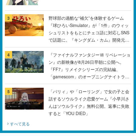
3
野球部の過酷な“補欠”を体験するゲーム
『球ひろいSimulator』が「1件」のウィッ
シュリストをもとにチェコ語に対応しSNS
で話題に。『キングダム・カム』開発元や
チェコのプロ野球選手から称賛の声
4
『ファイナルファンタジーⅦ リベレーショ
ン』の新映像が8月26日早朝に公開へ。
『FF7』リメイクシリーズの完結編、
「gamescom」のオープニングナイトライ
ブにてディレクターの浜口直樹氏が登壇す
る予定
5
「パリィ」や「ローリング」で女の子と会
話するソウルライク恋愛ゲーム『小早川さ
んはソウルライク』無料公開。返事に失敗
すると「YOU DIED」
すべて見る