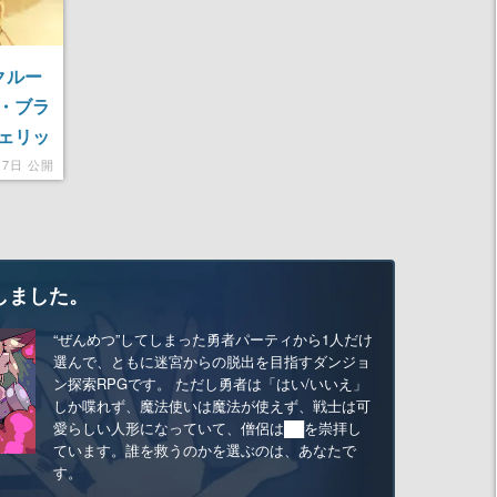
クルー
・ブラ
ェリッ
17日 公開
しました。
“ぜんめつ”してしまった勇者パーティから1人だけ
選んで、ともに迷宮からの脱出を目指すダンジョ
ン探索RPGです。 ただし勇者は「はい/いいえ」
しか喋れず、魔法使いは魔法が使えず、戦士は可
愛らしい人形になっていて、僧侶は██を崇拝し
ています。誰を救うのかを選ぶのは、あなたで
す。