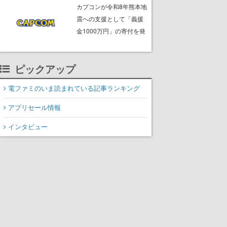
ームフリーク・大森滋氏
カプコンが令和8年熊本地
が開発秘話を語る動画が
震への支援として「義援
ゲームフリーク公式
金1000万円」の寄付を発
YouTubeで公開中
表
ピックアップ
電ファミのいま読まれている記事ランキング
アプリセール情報
インタビュー