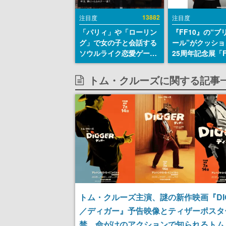
13882
注目度
注目度
「パリィ」や「ローリン
『FF10』の“ブ
グ」で女の子と会話する
ール”がクッショ
ソウルライク恋愛ゲーム
25周年記念展「F
『小早川さんはソウルラ
FANTASY X MU
イク』無料公開。返事に
幻光の記憶-」の
トム・クルーズに関する記事
失敗すると「YOU
報が一部公開
DIED」
トム・クルーズ主演、謎の新作映画『DI
／ディガー』予告映像とティザーポスタ
禁。命がけのアクションで知られるトム