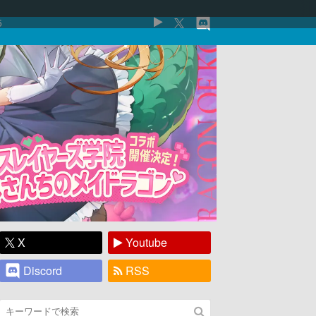
5
X
Youtube
Discord
RSS