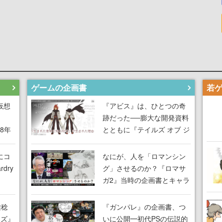
ゲームの企画書
仮想
『アビス』は、ひとつの奇
跡だった──膨大な開発資料
18年
とともに『テイルズ オブ ジ
な宣
アビス』開発陣に聞く、
気だ
「生まれた意味を知る
にコ
なにが、人を「ロマンシン
RPG」が生まれた理由【ゲ
dry
グ」させるのか？『ロマサ
ームの企画書】
ガ2』当時の企画書とキャラ
間限
設定画から迫る、河津秋敏
ラも
がRPGに生み出した「ロマ
雅稔
『ガンパレ』の企画書、つ
ワン
ン」の正体とは【ゲームの
ーズ』
いに公開━初代PSの伝説的