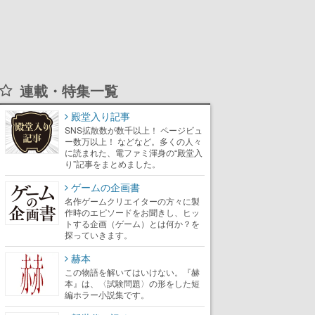
連載・特集一覧
殿堂入り記事
SNS拡散数が数千以上！ ページビュ
ー数万以上！ などなど。多くの人々
に読まれた、電ファミ渾身の“殿堂入
り”記事をまとめました。
ゲームの企画書
名作ゲームクリエイターの方々に製
作時のエピソードをお聞きし、ヒッ
トする企画（ゲーム）とは何か？を
探っていきます。
赫本
この物語を解いてはいけない。『赫
本』は、〈試験問題〉の形をした短
編ホラー小説集です。