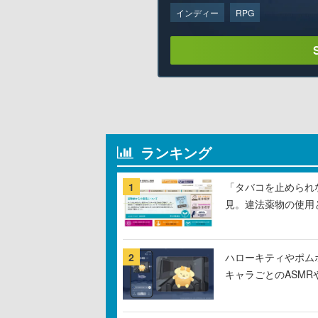
インディー
RPG
ランキング
1
「タバコを止められ
見。違法薬物の使用
2
ハローキティやポム
キャラごとのASM