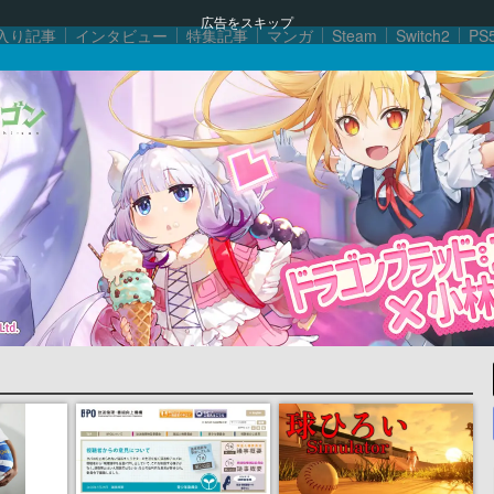
広告をスキップ
入り記事
インタビュー
特集記事
マンガ
Steam
Switch2
PS