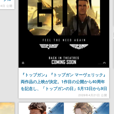
コメデ
24日 公開
『トップガン』『トップガン マーヴェリック』
両作品の上映が決定。1作目の公開から40周年
を記念し、「トップガンの日」5月13日から9日
間限定で
2026年4月21日 公開