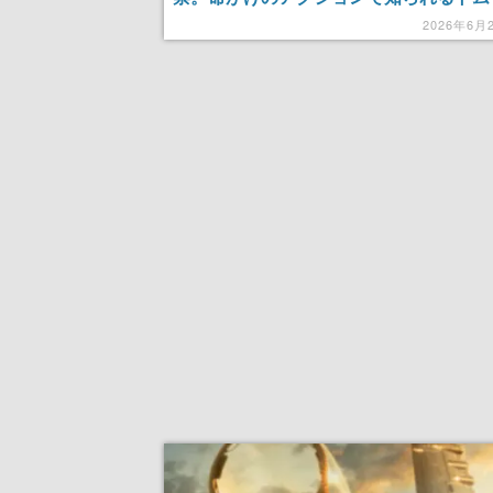
ーズが、シャベルを片手に踊る「大惨事
2026年6月
ィ」