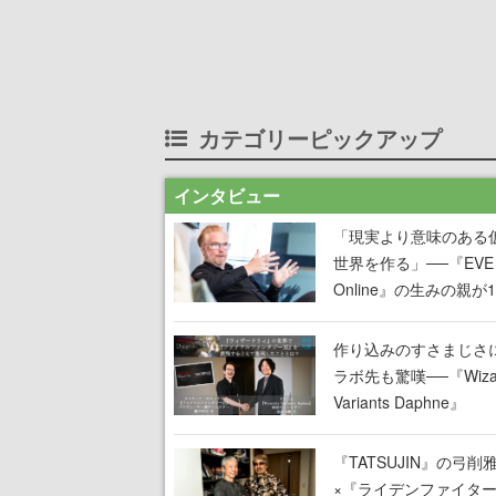
カテゴリーピックアップ
インタビュー
「現実より意味のある
世界を作る」──『EVE
Online』の生みの親が
掲げ続ける”クレイジー
言”は、比喩ではなく本
作り込みのすさまじさ
った
ラボ先も驚嘆──『Wizar
Variants Daphne』
×『FFXI』コラボが期
定なのにジョブもキャ
『TATSUJIN』の弓削
武器も戦闘システムも
×『ライデンファイタ