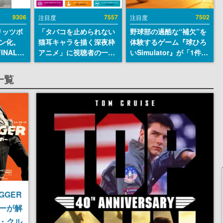
9306
7557
7502
注目度
注目度
リッツボ
「タバコを止められない
野球部の過酷な“補欠”を
ン化。
猫耳キャラを描く深夜枠
体験するゲーム『球ひろ
INAL
アニメ」に視聴者の一部
いSimulator』が「1件」
SEUM-
から批判意見。違法薬物
のウィッシュリストをも
グッズ情
の使用と思しき描写も含
とにチェコ語に対応し
一覧
めて、BPOが議論を交わ
SNSで話題に。『キング
す
ダム・カム』開発元やチ
ェコのプロ野球選手から
称賛の声
GGER
ーが解
・クル