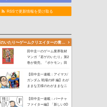
RSSで更新情報を受け取る
若ゲのいたり〜ゲームクリエイターの青春〜
田中圭一のゲーム業界取材
マンガ『若ゲのいたり』第2
巻が発売。『ポケモン』田
尻智さん、『ゼビウス』遠
藤雅伸さんらの貴重なエピ
【田中圭一連載：アイマス/
ソードを収録
ガンダム 戦場の絆 編】わが
ままな王様のわがままなニ
ーズを満たす！──小山順一
朗が貫く姿勢に、ゲームク
【田中圭一連載：バーチャ
リエイターとしての矜持を
ファイター編】「新しい3D