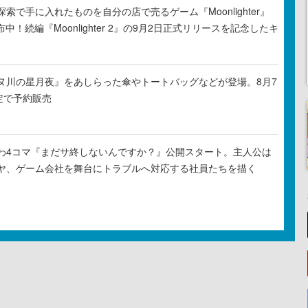
索で手に入れたものを自分の店で売るゲーム『Moonlighter』
布中！続編『Moonlighter 2』の9月2日正式リリースを記念したキ
ヌ川の星月夜』をあしらった傘やトートバッグなどが登場。8月7
定で予約販売
わ4コマ『まだサ終しないんですか？』公開スタート。主人公は
ヤ、ゲーム会社を舞台にトラブルへ対応する社員たちを描く