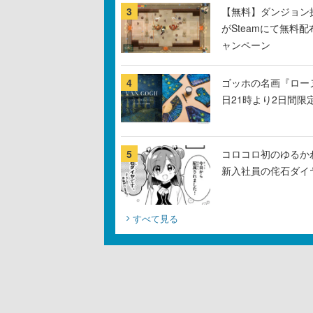
3
【無料】ダンジョン探
がSteamにて無料配
ャンペーン
4
ゴッホの名画『ロー
日21時より2日間限
5
コロコロ初のゆるか
新入社員の侘石ダイ
すべて見る