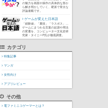
の魅力を画面や操作の具体的な形か
ら解き明かしていく、硬派で骨太な
評論連載です。
ゲームが変えた日本語
「経験値」「裏技」「ラスボス」…
ゲームにまつわる言葉の起源や用法
の変遷を、コンピューター文化史研
究家・タイニーP氏が徹底調査。
カテゴリ
特集記事
マンガ
女性向け
アプリレビュー
その他
電ファミニコゲーマーとは？