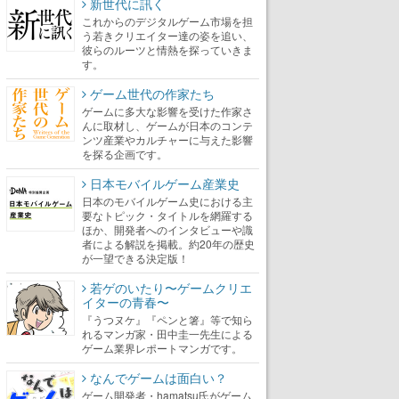
新世代に訊く
これからのデジタルゲーム市場を担
う若きクリエイター達の姿を追い、
彼らのルーツと情熱を探っていきま
す。
ゲーム世代の作家たち
ゲームに多大な影響を受けた作家さ
んに取材し、ゲームが日本のコンテ
ンツ産業やカルチャーに与えた影響
を探る企画です。
日本モバイルゲーム産業史
日本のモバイルゲーム史における主
要なトピック・タイトルを網羅する
ほか、開発者へのインタビューや識
者による解説を掲載。約20年の歴史
が一望できる決定版！
若ゲのいたり〜ゲームクリエ
イターの青春〜
『うつヌケ』『ペンと箸』等で知ら
れるマンガ家・田中圭一先生による
ゲーム業界レポートマンガです。
なんでゲームは面白い？
ゲーム開発者・hamatsu氏がゲーム