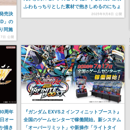
ふわもっちりとした素材で抱きしめるのにちょ
発売決
うどいいサイズのぬいぐるみ。全国のナムコと
2025年9月8日 公開
LD」の
ナムクレ限定で9月12日から登場
より同施
定
17日 公開
30周年
『ガンダム EXVS.2 インフィニットブースト』
8日オー
全国のゲームセンターで稼働開始。新システム
か描き
「オーバーリミット」や新操作「ライトタイ