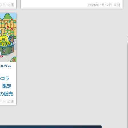
クキ
プ」など多数の新要素やリニューアルを収録
月8日 公開
2025年7月17日 公開
のコラ
。限定
の販売
ど盛り
月3日 公開