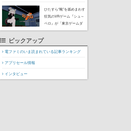
たネコたちと、ネコを溺
愛する人間のすれ違いを
ひたすら“靴”を舐めまわす
描く
狂気のVRゲーム『シュ～
ペロ』が「東京ゲームダ
ンジョン」に展示中。キ
ャッチコピーは「三度の
ピックアップ
飯より靴を舐めよう」と
前のめり。公式アカウン
電ファミのいま読まれている記事ランキング
トも開設され、2026年リ
アプリセール情報
リースに向けて開発中
インタビュー