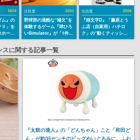
5654
3003
2508
注目度
注目度
ダム』の
野球部の過酷な“補欠”を
『頭文字D』「藤原とう
クⅡ」を
体験するゲーム『球ひろ
ふ店（自家用）ハチロ
水ホース
いSimulator』が「1件」
ク」の“動くティッシュ
始。本体
のウィッシュリストをも
ケース”が買えるポップ
ーソナル
とにチェコ語に対応し
アップショップが開催
ンスに関する記事一覧
公国軍の
SNSで話題に。『キング
へ。マンガの舞台である
式番号な
ダム・カム』開発元やチ
群馬の「イオンモール高
ェコのプロ野球選手から
崎」にて、8月11日から8
称賛の声
月20日までの期間限定で
開催予定
『太鼓の達人』の「どんちゃん」こと「和田ど
ん」が約35センチのビッグぬいぐるみに。ふわ