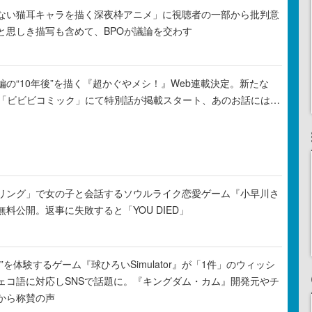
ない猫耳キャラを描く深夜枠アニメ」に視聴者の一部から批判意
と思しき描写も含めて、BPOが議論を交わす
の“10年後”を描く『超かぐやメシ！』Web連載決定。新たな
ル「ビビビコミック」にて特別話が掲載スタート、あのお話には…
リング」で女の子と会話するソウルライク恋愛ゲーム『小早川さ
料公開。返事に失敗すると「YOU DIED」
”を体験するゲーム『球ひろいSimulator』が「1件」のウィッシ
ェコ語に対応しSNSで話題に。『キングダム・カム』開発元やチ
から称賛の声