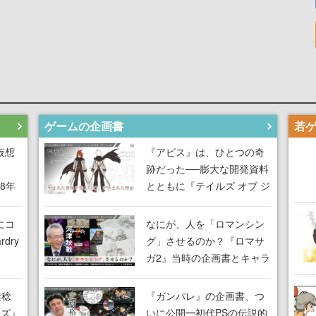
ゲームの企画書
仮想
『アビス』は、ひとつの奇
跡だった──膨大な開発資料
18年
とともに『テイルズ オブ ジ
な宣
アビス』開発陣に聞く、
気だ
「生まれた意味を知る
にコ
なにが、人を「ロマンシン
RPG」が生まれた理由【ゲ
dry
グ」させるのか？『ロマサ
ームの企画書】
ガ2』当時の企画書とキャラ
間限
設定画から迫る、河津秋敏
ラも
がRPGに生み出した「ロマ
雅稔
『ガンパレ』の企画書、つ
ワン
ン」の正体とは【ゲームの
ーズ』
いに公開━初代PSの伝説的