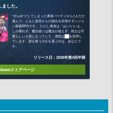
しました。
“ぜんめつ”してしまった勇者パーティから1人だけ
選んで、ともに迷宮からの脱出を目指すダンジョ
ン探索RPGです。 ただし勇者は「はい/いいえ」
しか喋れず、魔法使いは魔法が使えず、戦士は可
愛らしい人形になっていて、僧侶は██を崇拝し
ています。誰を救うのかを選ぶのは、あなたで
す。
リリース日：2026年第4四半期
Steamストアページ