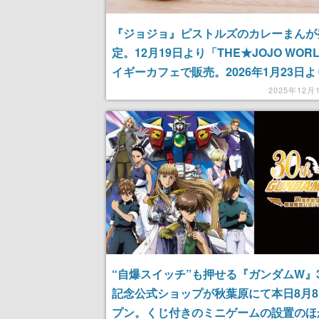
『ジョジョ』ピストルズのカレーまんが
定。12月19日より「THE★JOJO WOR
イギーカフェで販売。2026年1月23日
設にて新たな商品、ミニゲームも展開予
2025年12月
“自爆スイッチ”も押せる『ガンダムW』
記念公式ショップが秋葉原にて本日8月
プン。くじ付きのミニゲームの設置のほ