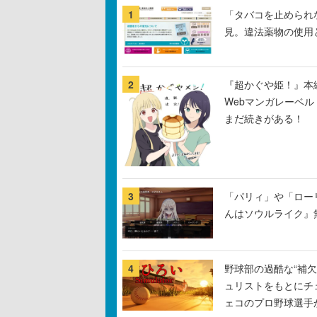
1
「タバコを止められ
見。違法薬物の使用
2
『超かぐや姫！』本編
Webマンガレーベ
まだ続きがある！
3
「パリィ」や「ロー
んはソウルライク』無
4
野球部の過酷な“補欠
ュリストをもとにチ
ェコのプロ野球選手