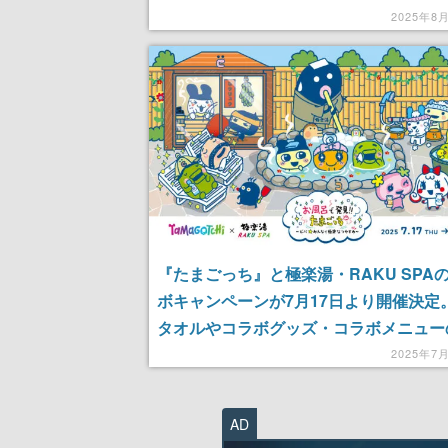
下ろしイラストのアクスタや「名台詞ア
2025年8
ー」などオリジナルグッズを販売
『たまごっち』と極楽湯・RAKU SPA
ボキャンペーンが7月17日より開催決定
タオルやコラボグッズ・コラボメニュー
のほかコラボ風呂やコラボ装飾の設置な
2025年7
だくさんな内容
AD