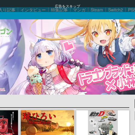
広告をスキップ
入り記事
インタビュー
特集記事
マンガ
Steam
Switch2
PS