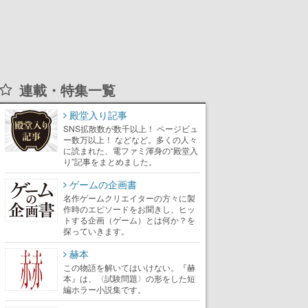
連載・特集一覧
殿堂入り記事
SNS拡散数が数千以上！ ページビュ
ー数万以上！ などなど。多くの人々
に読まれた、電ファミ渾身の“殿堂入
り”記事をまとめました。
ゲームの企画書
名作ゲームクリエイターの方々に製
作時のエピソードをお聞きし、ヒッ
トする企画（ゲーム）とは何か？を
探っていきます。
赫本
この物語を解いてはいけない。『赫
本』は、〈試験問題〉の形をした短
編ホラー小説集です。