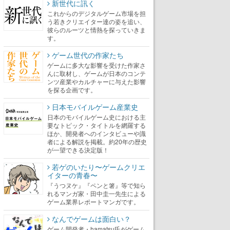
新世代に訊く
これからのデジタルゲーム市場を担
う若きクリエイター達の姿を追い、
彼らのルーツと情熱を探っていきま
す。
ゲーム世代の作家たち
ゲームに多大な影響を受けた作家さ
んに取材し、ゲームが日本のコンテ
ンツ産業やカルチャーに与えた影響
を探る企画です。
日本モバイルゲーム産業史
日本のモバイルゲーム史における主
要なトピック・タイトルを網羅する
ほか、開発者へのインタビューや識
者による解説を掲載。約20年の歴史
が一望できる決定版！
若ゲのいたり〜ゲームクリエ
イターの青春〜
『うつヌケ』『ペンと箸』等で知ら
れるマンガ家・田中圭一先生による
ゲーム業界レポートマンガです。
なんでゲームは面白い？
ゲーム開発者・hamatsu氏がゲーム