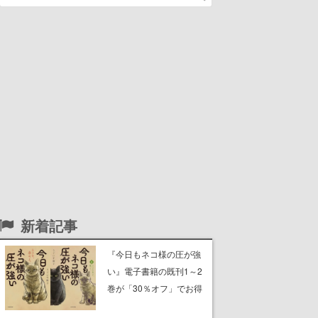
新着記事
『今日もネコ様の圧が強
い』電子書籍の既刊1～2
巻が「30％オフ」でお得
に。ジト目でツンツンし