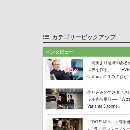
カテゴリーピックアップ
インタビュー
「現実より意味のある
世界を作る」──『EVE
Online』の生みの親が
掲げ続ける”クレイジー
言”は、比喩ではなく本
作り込みのすさまじさ
った
ラボ先も驚嘆──『Wizar
Variants Daphne』
×『FFXI』コラボが期
定なのにジョブもキャ
『TATSUJIN』の弓削
武器も戦闘システムも
×『ライデンファイタ