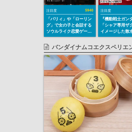
5940
注目度
注目度
「パリィ」や「ローリン
『機動戦士ガン
グ」で女の子と会話する
「シャア専用ザ
ソウルライク恋愛ゲーム
イメージした散
『小早川さんはソウルラ
リールが予約開
イク』無料公開。返事に
にはシャアのパ
バンダイナムコエクスペリエ
失敗すると「YOU
マークやジオン
DIED」
エンブレム、型
どを配置