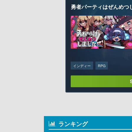
勇者パーティはぜんめつ
インディー
RPG
ランキング