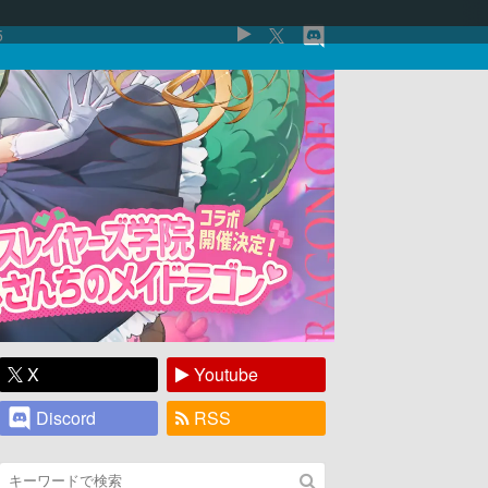
5
X
Youtube
Discord
RSS