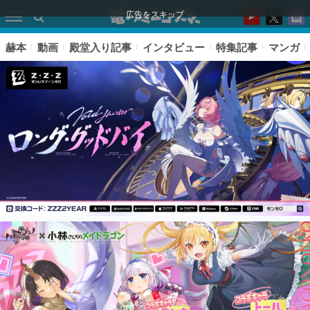
広告をスキップ
赫本
動画
殿堂入り記事
インタビュー
特集記事
マンガ
ピックアップ
電ファミのいま読まれている記事ランキング
アプリセール情報