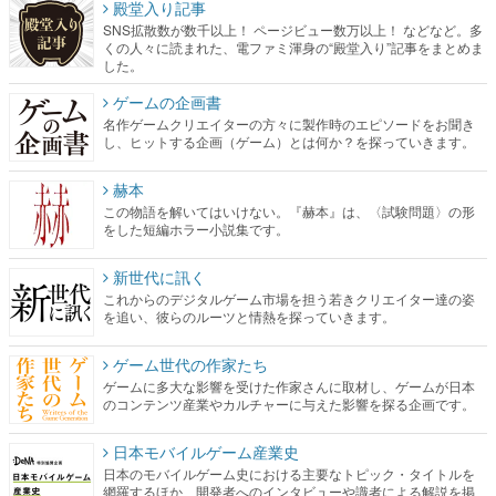
ゲームの企画書
名作ゲームクリエイターの方々に製作時のエピソードをお聞き
し、ヒットする企画（ゲーム）とは何か？を探っていきます。
赫本
この物語を解いてはいけない。『赫本』は、〈試験問題〉の形
をした短編ホラー小説集です。
新世代に訊く
これからのデジタルゲーム市場を担う若きクリエイター達の姿
を追い、彼らのルーツと情熱を探っていきます。
ゲーム世代の作家たち
ゲームに多大な影響を受けた作家さんに取材し、ゲームが日本
のコンテンツ産業やカルチャーに与えた影響を探る企画です。
日本モバイルゲーム産業史
日本のモバイルゲーム史における主要なトピック・タイトルを
網羅するほか、開発者へのインタビューや識者による解説を掲
載。約20年の歴史が一望できる決定版！
若ゲのいたり〜ゲームクリエイターの青春〜
『うつヌケ』『ペンと箸』等で知られるマンガ家・田中圭一先