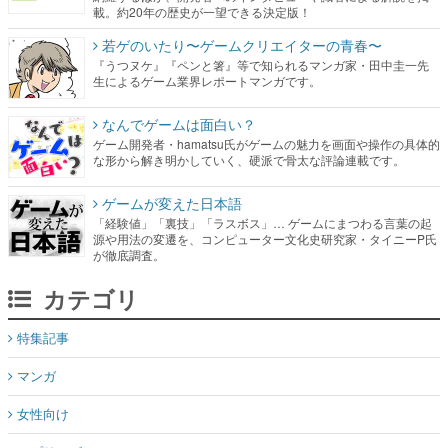
生によるゲーム業界レポートマンガです。
なんでゲームは面白い？
ゲーム開発者・hamatsu氏がゲームの魅力を画面や操作の具体的
な形から解き明かしていく、硬派で骨太な評論連載です。
ゲームが変えた日本語
「経験値」「裏技」「ラスボス」… ゲームにまつわる言葉の起
源や用法の変遷を、コンピューター文化史研究家・タイニーP氏
が徹底調査。
カテゴリ
特集記事
マンガ
女性向け
アプリレビュー
その他