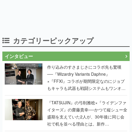
カテゴリーピックアップ
インタビュー
作り込みのすさまじさにコラボ先も驚嘆
──『Wizardry Variants Daphne』
×『FFXI』コラボが期間限定なのにジョブ
もキャラも武器も戦闘システムもワンオフ
で作り込まれた理由を両ディレクターに聞
く
『TATSUJIN』の弓削雅稔×『ライデンファ
イターズ』の齋藤貴幸──かつて縦シュー全
盛期を支えていた2人が、30年後に同じ会
社で机を並べる理由とは。新作
『TATSUJIN EXTREME』で初タッグを組
んだレジェンド2人に訊く開発秘話
実写映像1000分、ルート分岐100種類以
上。配信開始5日で100万本を売った、中国
発の実写インタラクティブドラマゲーム