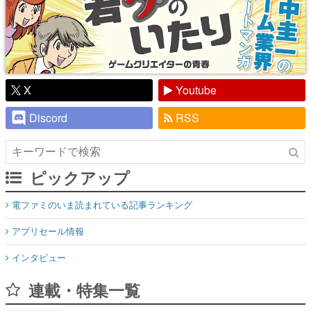
X
Youtube
Discord
RSS
ピックアップ
電ファミのいま読まれている記事ランキング
アプリセール情報
インタビュー
連載・特集一覧
殿堂入り記事
SNS拡散数が数千以上！ ページビュー数万以上！ などなど。多
くの人々に読まれた、電ファミ渾身の“殿堂入り”記事をまとめま
した。