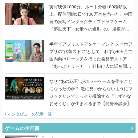
『盛世天下：女帝への道II』の、規模が違
うこだわりをプロデューサーに聞いた
半年でアプリストアをオープン？ スマホア
プリの“代替ストア”として、わずか6ヵ月で
国内向けローンチを行った発見型ストア
『あっぷアリーナ！』仕掛け人に話を聞い
てみた
なぜ “あの花王” がホラーゲームを作ること
になったのか？ 敵に見つからないようにマ
ジックリンでこっそり掃除する『しずかな
おそうじ』が生まれるまで【開発座談会】
インタビュー
の記事一覧
ゲームの企画書
『アビス』は、ひとつの奇跡だった──膨大
な開発資料とともに『テイルズ オブ ジ ア
ビス』開発陣に聞く、「生まれた意味を知