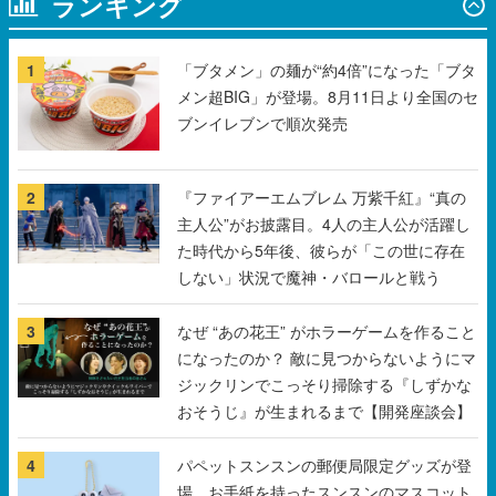
メン超BIG」が登場。8月11日より全国のセ
ブンイレブンで順次発売
2
『ファイアーエムブレム 万紫千紅』“真の
主人公”がお披露目。4人の主人公が活躍し
た時代から5年後、彼らが「この世に存在
しない」状況で魔神・バロールと戦う
3
なぜ “あの花王” がホラーゲームを作ること
になったのか？ 敵に見つからないようにマ
ジックリンでこっそり掃除する『しずかな
おそうじ』が生まれるまで【開発座談会】
4
パペットスンスンの郵便局限定グッズが登
場。お手紙を持ったスンスンのマスコット
や、スンスンがプリントされたレターセッ
トなどがラインナップ