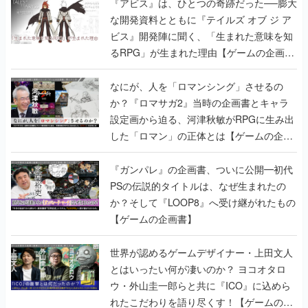
るRPG」が生まれた理由【ゲームの企画
書】
なにが、人を「ロマンシング」させるの
か？『ロマサガ2』当時の企画書とキャラ
設定画から迫る、河津秋敏がRPGに生み出
した「ロマン」の正体とは【ゲームの企画
書】
『ガンパレ』の企画書、ついに公開━初代
PSの伝説的タイトルは、なぜ生まれたの
か？そして『LOOP8』へ受け継がれたもの
【ゲームの企画書】
世界が認めるゲームデザイナー・上田文人
とはいったい何が凄いのか？ ヨコオタロ
ウ・外山圭一郎らと共に『ICO』に込めら
れたこだわりを語り尽くす！【ゲームの企
画書】
【ゲームの企画書】『ペルソナ3』を築き
上げたのは反骨心とリスペクトだった。赤