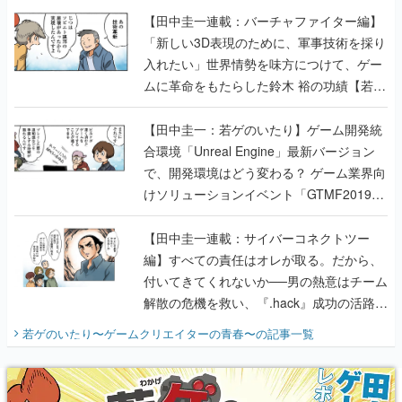
ムに革命をもたらした鈴木 裕の功績【若ゲ
のいたり】
【田中圭一：若ゲのいたり】ゲーム開発統
合環境「Unreal Engine」最新バージョン
で、開発環境はどう変わる？ ゲーム業界向
けソリューションイベント「GTMF2019」
に行って、より理解を深めよう【PR】
【田中圭一連載：サイバーコネクトツー
編】すべての責任はオレが取る。だから、
付いてきてくれないか──男の熱意はチーム
解散の危機を救い、『.hack』成功の活路を
開く。業界の快男児・松山 洋に流れる血は
若ゲのいたり〜ゲームクリエイターの青春〜
の記事一覧
『少年ジャンプ』色だった【若ゲのいた
り】