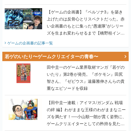
い企画書のもとに集った“愚連隊”がシリー
ズを生まれ変わらせるまで【橋野桂インタ
ビュー】
ゲームの企画書
の記事一覧
若ゲのいたり〜ゲームクリエイターの青春〜
田中圭一のゲーム業界取材マンガ『若ゲの
いたり』第2巻が発売。『ポケモン』田尻
智さん、『ゼビウス』遠藤雅伸さんらの貴
重なエピソードを収録
【田中圭一連載：アイマス/ガンダム 戦場
の絆 編】わがままな王様のわがままなニー
ズを満たす！──小山順一朗が貫く姿勢に、
ゲームクリエイターとしての矜持を見た
【若ゲのいたり最終回】
【田中圭一連載：バーチャファイター編】
「新しい3D表現のために、軍事技術を採り
入れたい」世界情勢を味方につけて、ゲー