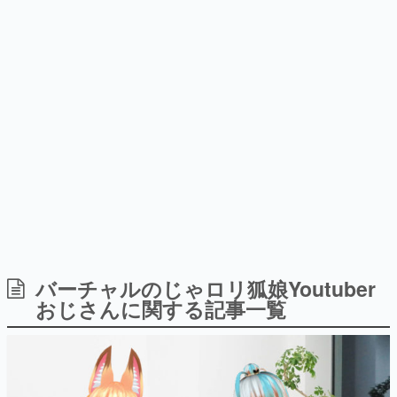
式リリースを記念したキャンペ
日本のコンテンツ産業やカルチャーに与えた影響を探る企
ーン
画です。
日本モバイルゲーム産業史
日本のモバイルゲーム史における主要なトピック・タイト
ルを網羅するほか、開発者へのインタビューや識者による
解説を掲載。約20年の歴史が一望できる決定版！
若ゲのいたり〜ゲームクリエイターの青春〜
『うつヌケ』『ペンと箸』等で知られるマンガ家・田中圭
一先生によるゲーム業界レポートマンガです。
なんでゲームは面白い？
ゲーム開発者・hamatsu氏がゲームの魅力を画面や操作の
バーチャルのじゃロリ狐娘Youtuber
具体的な形から解き明かしていく、硬派で骨太な評論連載
おじさんに関する記事一覧
です。
ゲームが変えた日本語
「経験値」「裏技」「ラスボス」… ゲームにまつわる言葉
の起源や用法の変遷を、コンピューター文化史研究家・タ
イニーP氏が徹底調査。
カテゴリ
特集記事