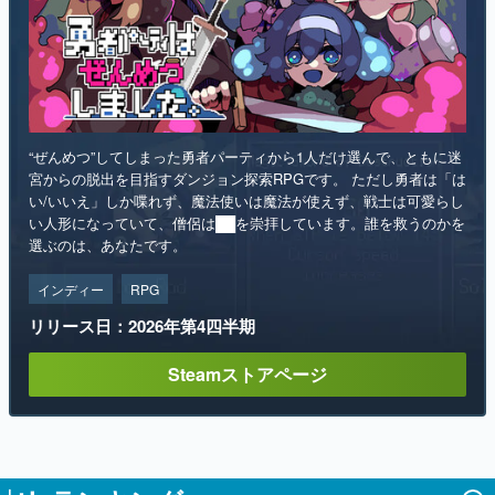
“ぜんめつ”してしまった勇者パーティから1人だけ選んで、ともに迷
宮からの脱出を目指すダンジョン探索RPGです。 ただし勇者は「は
い/いいえ」しか喋れず、魔法使いは魔法が使えず、戦士は可愛らし
い人形になっていて、僧侶は██を崇拝しています。誰を救うのかを
選ぶのは、あなたです。
インディー
RPG
リリース日：2026年第4四半期
Steamストアページ
ランキング
1
「ブタメン」の麺が“約4倍”になった「ブタ