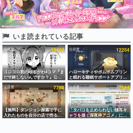
インタビュー
連載・特集一覧
殿堂入り記事
いま読まれている記事
SNS拡散数が数千以上！ ページビュー数万以上！ などな
ど。多くの人々に読まれた、電ファミ渾身の“殿堂入り”記
事をまとめました。
注目度
19404
注目度
12254
ゲームの企画書
名作ゲームクリエイターの方々に製作時のエピソードをお
聞きし、ヒットする企画（ゲーム）とは何か？を探ってい
コロコロ初のゆるかわ4コマ『ま
ハローキティやポムポムプリン
きます。
だサ終しないんですか？』公開
と眠れる睡眠サポートアプリ
赫本
スタート。主人公は新入社員の
『ゆめたび』が配信中。キャラ
この物語を解いてはいけない。『赫本』は、〈試験問題〉
注目度
7788
注目度
7194
侘石ダイヤ、ゲーム会社を舞台
ごとのASMRや目覚ましアラー
の形をした短編ホラー小説集です。
にトラブルへ対応する社員たち
ムも搭載
を描く
新世代に訊く
【無料】ダンジョン探索で手に
「タバコを止められない猫耳キ
これからのデジタルゲーム市場を担う若きクリエイター達
の姿を追い、彼らのルーツと情熱を探っていきます。
入れたものを自分の店で売るゲ
ャラを描く深夜枠アニメ」に視
ーム『Moonlighter』がSteam
聴者の一部から批判意見。違法
にて無料配布中！続編
薬物の使用と思わしき描写も含
ゲーム世代の作家たち
『Moonlighter 2』の9月2日正
めて、BPOが議論を交わす
ゲームに多大な影響を受けた作家さんに取材し、ゲームが