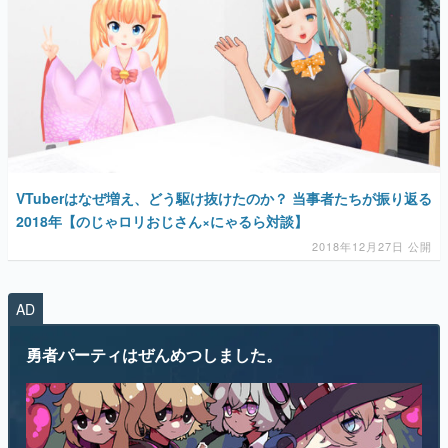
マンガ
女性向け
アプリレビュー
VTuberはなぜ増え、どう駆け抜けたのか？ 当事者たちが振り返る
2018年【のじゃロリおじさん×にゃるら対談】
その他
2018年12月27日 公開
電ファミニコゲーマーとは？
AD
運営：株式会社マレ
勇者パーティはぜんめつしました。