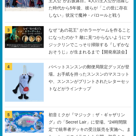
主人公”がお披露目。4人の主人公が活躍し
た時代から5年後、彼らが「この世に存在
しない」状況で魔神・バロールと戦う
3
なぜ “あの花王” がホラーゲームを作ること
になったのか？ 敵に見つからないようにマ
ジックリンでこっそり掃除する『しずかな
おそうじ』が生まれるまで【開発座談会】
4
パペットスンスンの郵便局限定グッズが登
場。お手紙を持ったスンスンのマスコット
や、スンスンがプリントされたレターセッ
トなどがラインナップ
5
初音ミクが『マジック：ザ・ギャザリン
グ』の「Secret Lair」に登場。“24時間限
定”で統率者デッキの受注販売を実施へ。ま