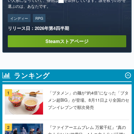
い人形になっていて、僧侶は██を崇拝しています。誰を救うのかを
選ぶのは、あなたです。
インディー
RPG
リリース日：2026年第4四半期
Steamストアページ
ランキング
1
「ブタメン」の麺が“約4倍”になった「ブタ
メン超BIG」が登場。8月11日より全国のセ
ブンイレブンで順次発売
2
『ファイアーエムブレム 万紫千紅』“真の