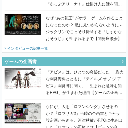
『あっぷアリーナ！』仕掛け人に話を聞い
てみた
なぜ “あの花王” がホラーゲームを作ること
になったのか？ 敵に見つからないようにマ
ジックリンでこっそり掃除する『しずかな
おそうじ』が生まれるまで【開発座談会】
インタビュー
の記事一覧
ゲームの企画書
『アビス』は、ひとつの奇跡だった──膨大
な開発資料とともに『テイルズ オブ ジ ア
ビス』開発陣に聞く、「生まれた意味を知
るRPG」が生まれた理由【ゲームの企画
書】
なにが、人を「ロマンシング」させるの
か？『ロマサガ2』当時の企画書とキャラ
設定画から迫る、河津秋敏がRPGに生み出
した「ロマン」の正体とは【ゲームの企画