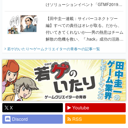
けソリューションイベント「GTMF2019」
に行って、より理解を深めよう【PR】
【田中圭一連載：サイバーコネクトツー
編】すべての責任はオレが取る。だから、
付いてきてくれないか──男の熱意はチーム
解散の危機を救い、『.hack』成功の活路を
開く。業界の快男児・松山 洋に流れる血は
若ゲのいたり〜ゲームクリエイターの青春〜
の記事一覧
『少年ジャンプ』色だった【若ゲのいた
り】
X
Youtube
Discord
RSS