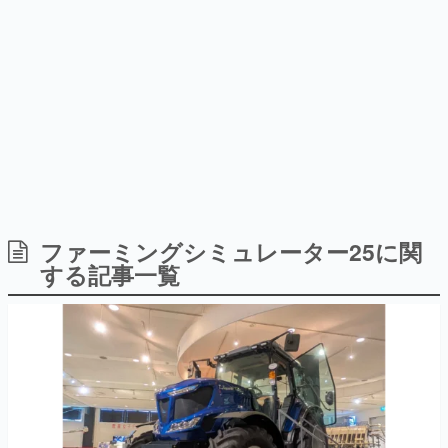
式リリースを記念したキャンペ
介
日本のコンテンツ産業やカルチャーに与えた影響を探る企
ーン
画です。
日本モバイルゲーム産業史
日本のモバイルゲーム史における主要なトピック・タイト
ルを網羅するほか、開発者へのインタビューや識者による
解説を掲載。約20年の歴史が一望できる決定版！
若ゲのいたり〜ゲームクリエイターの青春〜
『うつヌケ』『ペンと箸』等で知られるマンガ家・田中圭
一先生によるゲーム業界レポートマンガです。
なんでゲームは面白い？
ゲーム開発者・hamatsu氏がゲームの魅力を画面や操作の
ファーミングシミュレーター25に関
具体的な形から解き明かしていく、硬派で骨太な評論連載
する記事一覧
です。
ゲームが変えた日本語
「経験値」「裏技」「ラスボス」… ゲームにまつわる言葉
の起源や用法の変遷を、コンピューター文化史研究家・タ
イニーP氏が徹底調査。
カテゴリ
特集記事