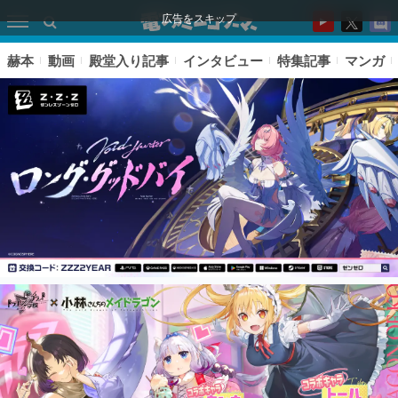
広告をスキップ
赫本
動画
殿堂入り記事
インタビュー
特集記事
マンガ
ピックアップ
電ファミのいま読まれている記事ランキング
アプリセール情報