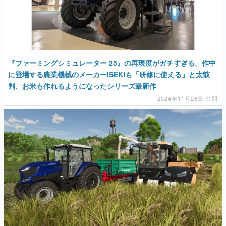
マンガ
女性向け
アプリレビュー
『ファーミングシミュレーター 25』の再現度がガチすぎる。作中
に登場する農業機械のメーカーISEKIも「研修に使える」と太鼓
その他
判、お米も作れるようになったシリーズ最新作
2024年11月26日 公開
電ファミニコゲーマーとは？
運営：株式会社マレ