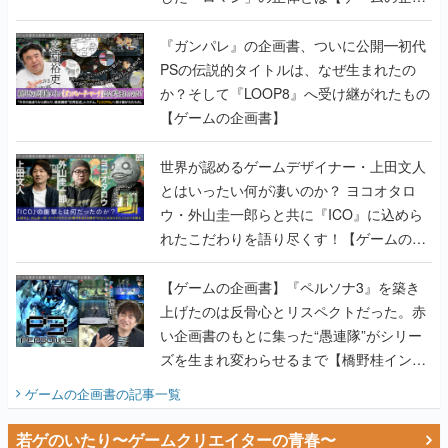
書】
『ガンパレ』の企画書、ついに公開━初代
PSの伝説的タイトルは、なぜ生まれたの
か？そして『LOOP8』へ受け継がれたもの
【ゲームの企画書】
世界が認めるゲームデザイナー・上田文人
とはいったい何が凄いのか？ ヨコオタロ
ウ・外山圭一郎らと共に『ICO』に込めら
れたこだわりを語り尽くす！【ゲームの企
画書】
【ゲームの企画書】『ペルソナ3』を築き
上げたのは反骨心とリスペクトだった。赤
い企画書のもとに集った“愚連隊”がシリー
ズを生まれ変わらせるまで【橋野桂インタ
ビュー】
ゲームの企画書
の記事一覧
若ゲのいたり〜ゲームクリエイターの青春〜