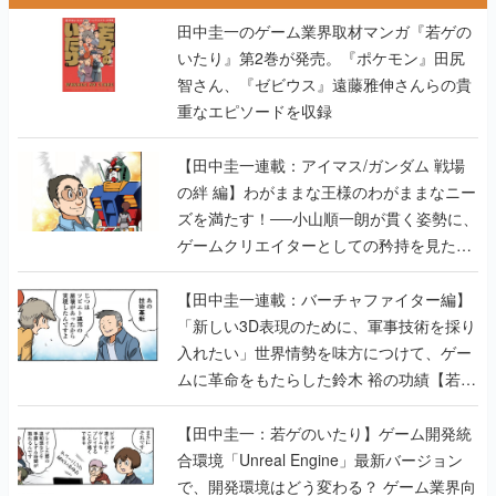
田中圭一のゲーム業界取材マンガ『若ゲの
いたり』第2巻が発売。『ポケモン』田尻
智さん、『ゼビウス』遠藤雅伸さんらの貴
重なエピソードを収録
【田中圭一連載：アイマス/ガンダム 戦場
の絆 編】わがままな王様のわがままなニー
ズを満たす！──小山順一朗が貫く姿勢に、
ゲームクリエイターとしての矜持を見た
【若ゲのいたり最終回】
【田中圭一連載：バーチャファイター編】
「新しい3D表現のために、軍事技術を採り
入れたい」世界情勢を味方につけて、ゲー
ムに革命をもたらした鈴木 裕の功績【若ゲ
のいたり】
【田中圭一：若ゲのいたり】ゲーム開発統
合環境「Unreal Engine」最新バージョン
で、開発環境はどう変わる？ ゲーム業界向