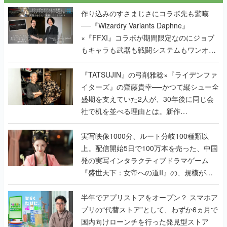
作り込みのすさまじさにコラボ先も驚嘆
──『Wizardry Variants Daphne』
×『FFXI』コラボが期間限定なのにジョブ
もキャラも武器も戦闘システムもワンオフ
で作り込まれた理由を両ディレクターに聞
く
『TATSUJIN』の弓削雅稔×『ライデンファ
イターズ』の齋藤貴幸──かつて縦シュー全
盛期を支えていた2人が、30年後に同じ会
社で机を並べる理由とは。新作
『TATSUJIN EXTREME』で初タッグを組
んだレジェンド2人に訊く開発秘話
実写映像1000分、ルート分岐100種類以
上。配信開始5日で100万本を売った、中国
発の実写インタラクティブドラマゲーム
『盛世天下：女帝への道II』の、規模が違
うこだわりをプロデューサーに聞いた
半年でアプリストアをオープン？ スマホア
プリの“代替ストア”として、わずか6ヵ月で
国内向けローンチを行った発見型ストア