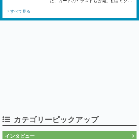
た、カードのイラストも公開。初音ミクの
オリジナルデザイナーKEI氏をはじめ、さ
すべて見る
いとうなおき氏、八三氏も参加
カテゴリーピックアップ
インタビュー