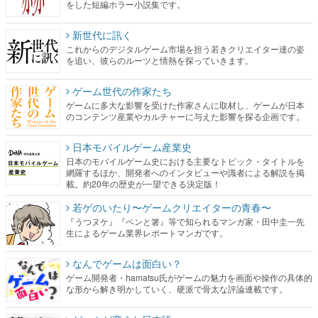
をした短編ホラー小説集です。
新世代に訊く
これからのデジタルゲーム市場を担う若きクリエイター達の姿
を追い、彼らのルーツと情熱を探っていきます。
ゲーム世代の作家たち
ゲームに多大な影響を受けた作家さんに取材し、ゲームが日本
のコンテンツ産業やカルチャーに与えた影響を探る企画です。
日本モバイルゲーム産業史
日本のモバイルゲーム史における主要なトピック・タイトルを
網羅するほか、開発者へのインタビューや識者による解説を掲
載。約20年の歴史が一望できる決定版！
若ゲのいたり〜ゲームクリエイターの青春〜
『うつヌケ』『ペンと箸』等で知られるマンガ家・田中圭一先
生によるゲーム業界レポートマンガです。
なんでゲームは面白い？
ゲーム開発者・hamatsu氏がゲームの魅力を画面や操作の具体的
な形から解き明かしていく、硬派で骨太な評論連載です。