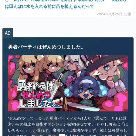
は田んぼに水を入れる前に苗を植えるんだって
2024年9月25日 公開
AD
勇者パーティはぜんめつしました。
“ぜんめつ”してしまった勇者パーティから1人だけ選んで、ともに迷
宮からの脱出を目指すダンジョン探索RPGです。 ただし勇者は「は
い/いいえ」しか喋れず、魔法使いは魔法が使えず、戦士は可愛らし