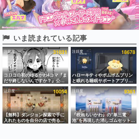
インタビュー
連載・特集一覧
殿堂入り記事
いま読まれている記事
SNS拡散数が数千以上！ ページビュー数万以上！ などな
ど。多くの人々に読まれた、電ファミ渾身の“殿堂入り”記
事をまとめました。
注目度
31031
注目度
18678
ゲームの企画書
名作ゲームクリエイターの方々に製作時のエピソードをお
聞きし、ヒットする企画（ゲーム）とは何か？を探ってい
コロコロ初のゆるかわ4コマ『ま
ハローキティやポムポムプリン
きます。
だサ終しないんですか？』公開
と眠れる睡眠サポートアプリ
赫本
スタート。主人公は新入社員の
『ゆめたび』が配信中。キャラ
この物語を解いてはいけない。『赫本』は、〈試験問題〉
注目度
10054
注目度
9361
侘石ダイヤ、ゲーム会社を舞台
ごとのASMRや目覚ましアラー
の形をした短編ホラー小説集です。
にトラブルへ対応する社員たち
ムも搭載
を描く
新世代に訊く
【無料】ダンジョン探索で手に
『映画ちいかわ』の“単三電
これからのデジタルゲーム市場を担う若きクリエイター達
の姿を追い、彼らのルーツと情熱を探っていきます。
入れたものを自分の店で売るゲ
池”を再現した消しゴムセットが
ーム『Moonlighter』がSteam
8月7日より発売決定。公式は
にて無料配布中！続編
「在ったものを 消しながら いつ
ゲーム世代の作家たち
『Moonlighter 2』の9月2日正
かなくなる 永遠のいのち」と紹
ゲームに多大な影響を受けた作家さんに取材し、ゲームが