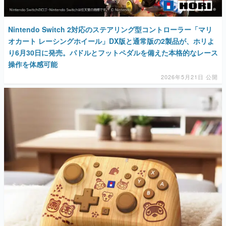
マンガ
Nintendo Switch 2対応のステアリング型コントローラー「マリ
女性向け
オカート レーシングホイール」DX版と通常版の2製品が、ホリよ
り6月30日に発売。パドルとフットペダルを備えた本格的なレース
アプリレビュー
操作を体感可能
その他
2026年5月21日 公開
電ファミニコゲーマーとは？
運営：株式会社マレ