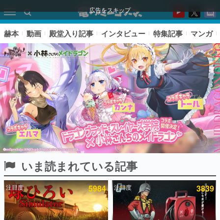
広告をスキップ
赫本
動画
殿堂入り記事
インタビュー
特集記事
マンガ
いま読まれている記事
ピックアップ
注目度
5984
注目度
3839
電ファミのいま読まれている記事ランキング
アプリセール情報