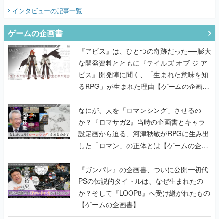
てみた
インタビュー
の記事一覧
ゲームの企画書
『アビス』は、ひとつの奇跡だった──膨大
な開発資料とともに『テイルズ オブ ジ ア
ビス』開発陣に聞く、「生まれた意味を知
るRPG」が生まれた理由【ゲームの企画
書】
なにが、人を「ロマンシング」させるの
か？『ロマサガ2』当時の企画書とキャラ
設定画から迫る、河津秋敏がRPGに生み出
した「ロマン」の正体とは【ゲームの企画
書】
『ガンパレ』の企画書、ついに公開━初代
PSの伝説的タイトルは、なぜ生まれたの
か？そして『LOOP8』へ受け継がれたもの
【ゲームの企画書】