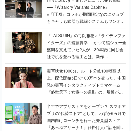
作り込みのすさまじさにコラボ先も驚嘆
──『Wizardry Variants Daphne』
×『FFXI』コラボが期間限定なのにジョブ
もキャラも武器も戦闘システムもワンオフ
で作り込まれた理由を両ディレクターに聞
く
『TATSUJIN』の弓削雅稔×『ライデンファ
イターズ』の齋藤貴幸──かつて縦シュー全
盛期を支えていた2人が、30年後に同じ会
社で机を並べる理由とは。新作
『TATSUJIN EXTREME』で初タッグを組
んだレジェンド2人に訊く開発秘話
実写映像1000分、ルート分岐100種類以
上。配信開始5日で100万本を売った、中国
発の実写インタラクティブドラマゲーム
『盛世天下：女帝への道II』の、規模が違
うこだわりをプロデューサーに聞いた
半年でアプリストアをオープン？ スマホア
プリの“代替ストア”として、わずか6ヵ月で
国内向けローンチを行った発見型ストア
『あっぷアリーナ！』仕掛け人に話を聞い