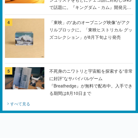
で話題に。『キングダム・カム』開発元や
チェコのプロ野球選手から称賛の声
4
「東映」の“あのオープニング映像”がアク
リルブロックに。「東映ヒストリカル グッ
ズコレクション」が8月下旬より発売
5
不死身のニワトリと宇宙船を探索する“非常
に好評”なサバイバルゲーム
『Breathedge』が無料で配布中。入手でき
る期間は8月10日まで
すべて見る