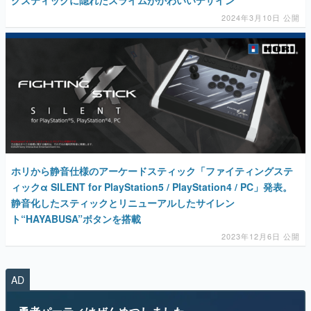
2024年3月10日 公開
ホリから静音仕様のアーケードスティック「ファイティングステ
ィックα SILENT for PlayStation5 / PlayStation4 / PC」発表。
静音化したスティックとリニューアルしたサイレン
ト“HAYABUSA”ボタンを搭載
2023年12月6日 公開
AD