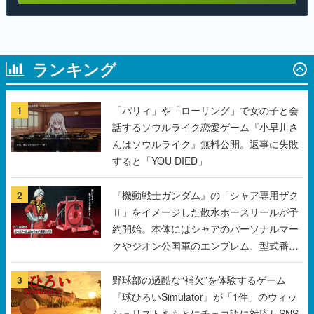
ランキング
1
「パリィ」や「ローリング」で女の子と会
話するソウルライク恋愛ゲーム『小早川さ
んはソウルライク』無料公開。返事に失敗
すると「YOU DIED」
2
『機動戦士ガンダム』の「シャア専用ザク
Ⅱ」をイメージした散水ホースリールが予
約開始。本体にはシャアのパーソナルマー
クやジオン公国軍のエンブレム、型式番号
などを配置
3
野球部の過酷な“補欠”を体験するゲーム
『球ひろいSimulator』が「1件」のウィッ
シュリストをもとにチェコ語に対応しSNS