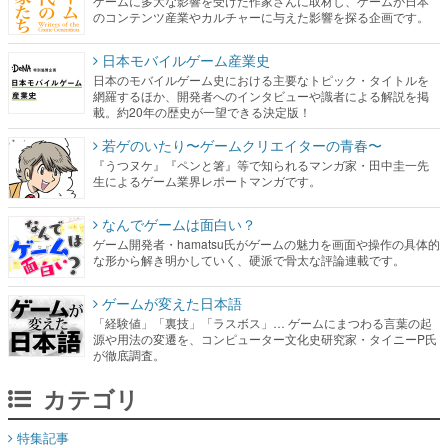
ゲームに多大な影響を受けた作家さんに取材し、ゲームが日本
のコンテンツ産業やカルチャーに与えた影響を探る企画です。
日本モバイルゲーム産業史
日本のモバイルゲーム史における主要なトピック・タイトルを
網羅するほか、開発者へのインタビューや識者による解説を掲
載。約20年の歴史が一望できる決定版！
若ゲのいたり〜ゲームクリエイターの青春〜
『うつヌケ』『ペンと箸』等で知られるマンガ家・田中圭一先
生によるゲーム業界レポートマンガです。
なんでゲームは面白い？
ゲーム開発者・hamatsu氏がゲームの魅力を画面や操作の具体的
な形から解き明かしていく、硬派で骨太な評論連載です。
ゲームが変えた日本語
「経験値」「裏技」「ラスボス」… ゲームにまつわる言葉の起
源や用法の変遷を、コンピューター文化史研究家・タイニーP氏
が徹底調査。
カテゴリ
特集記事