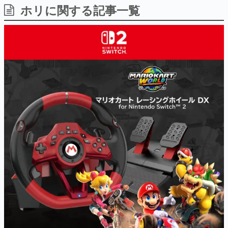
ホリに関する記事一覧
日本のコンテンツ産業やカルチャーに与えた影響を探る企
画です。
日本モバイルゲーム産業史
日本のモバイルゲーム史における主要なトピック・タイト
ルを網羅するほか、開発者へのインタビューや識者による
解説を掲載。約20年の歴史が一望できる決定版！
若ゲのいたり〜ゲームクリエイターの青春〜
『うつヌケ』『ペンと箸』等で知られるマンガ家・田中圭
一先生によるゲーム業界レポートマンガです。
なんでゲームは面白い？
ゲーム開発者・hamatsu氏がゲームの魅力を画面や操作の
具体的な形から解き明かしていく、硬派で骨太な評論連載
です。
ゲームが変えた日本語
「経験値」「裏技」「ラスボス」… ゲームにまつわる言葉
の起源や用法の変遷を、コンピューター文化史研究家・タ
イニーP氏が徹底調査。
カテゴリ
特集記事