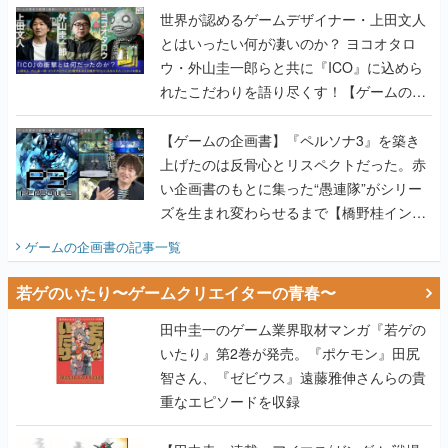
世界が認めるゲームデザイナー・上田文人
とはいったい何が凄いのか？ ヨコオタロ
ウ・外山圭一郎らと共に『ICO』に込めら
れたこだわりを語り尽くす！【ゲームの企
画書】
【ゲームの企画書】『ペルソナ3』を築き
上げたのは反骨心とリスペクトだった。赤
い企画書のもとに集った“愚連隊”がシリー
ズを生まれ変わらせるまで【橋野桂インタ
ビュー】
ゲームの企画書
の記事一覧
若ゲのいたり〜ゲームクリエイターの青春〜
田中圭一のゲーム業界取材マンガ『若ゲの
いたり』第2巻が発売。『ポケモン』田尻
智さん、『ゼビウス』遠藤雅伸さんらの貴
重なエピソードを収録