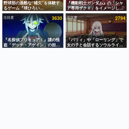
野球部の過酷な“補欠”を体験す
『機動戦士ガンダム』の「シャ
るゲーム『球ひろい
ア専用ザクⅡ」をイメージした
インタビュー
Simulator』が「1件」のウィッ
散水ホースリールが予約開始。
注目度
3630
注目度
2794
シュリストをもとにチェコ語に
本体にはシャアのパーソナルマ
連載・特集一覧
対応しSNSで話題に。『キング
ークやジオン公国軍のエンブレ
ダム・カム』開発元やチェコの
ム、型式番号などを配置
殿堂入り記事
プロ野球選手から称賛の声
SNS拡散数が数千以上！ ページビュー数万以上！ などな
『名探偵プリキュア！』謎の怪
「パリィ」や「ローリング」で
ど。多くの人々に読まれた、電ファミ渾身の“殿堂入り”記
盗「デッチ・アゲイン」の担当
女の子と会話するソウルライク
事をまとめました。
キャストは天﨑滉平さんと判
恋愛ゲーム『小早川さんはソウ
明。『Re:ゼロから始める異世
ルライク』無料公開。返事に失
ゲームの企画書
界生活』オットー役、『ヒプノ
敗すると「YOU DIED」
名作ゲームクリエイターの方々に製作時のエピソードをお
聞きし、ヒットする企画（ゲーム）とは何か？を探ってい
シスマイク』山田三郎役など
きます。
赫本
この物語を解いてはいけない。『赫本』は、〈試験問題〉
の形をした短編ホラー小説集です。
新世代に訊く
これからのデジタルゲーム市場を担う若きクリエイター達
の姿を追い、彼らのルーツと情熱を探っていきます。
ゲーム世代の作家たち
ゲームに多大な影響を受けた作家さんに取材し、ゲームが