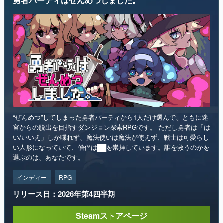
勇者パーティはぜんめつしました。
“ぜんめつ”してしまった勇者パーティから1人だけ選んで、ともに迷
宮からの脱出を目指すダンジョン探索RPGです。 ただし勇者は「は
い/いいえ」しか喋れず、魔法使いは魔法が使えず、戦士は可愛らし
い人形になっていて、僧侶は██を崇拝しています。誰を救うのかを
選ぶのは、あなたです。
インディー
RPG
リリース日：2026年第4四半期
Steamストアページ