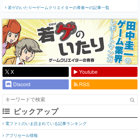
開く。業界の快男児・松山 洋に流れる血は
若ゲのいたり〜ゲームクリエイターの青春〜
の記事一覧
『少年ジャンプ』色だった【若ゲのいた
り】
X
Youtube
Discord
RSS
ピックアップ
電ファミのいま読まれている記事ランキング
アプリセール情報