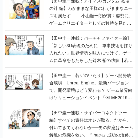
【田中圭一連載：アイマス/ガンダム 戦場
の絆 編】わがままな王様のわがままなニー
ズを満たす！──小山順一朗が貫く姿勢に、
ゲームクリエイターとしての矜持を見た
【若ゲのいたり最終回】
【田中圭一連載：バーチャファイター編】
「新しい3D表現のために、軍事技術を採り
入れたい」世界情勢を味方につけて、ゲー
ムに革命をもたらした鈴木 裕の功績【若ゲ
のいたり】
【田中圭一：若ゲのいたり】ゲーム開発統
合環境「Unreal Engine」最新バージョン
で、開発環境はどう変わる？ ゲーム業界向
けソリューションイベント「GTMF2019」
に行って、より理解を深めよう【PR】
【田中圭一連載：サイバーコネクトツー
編】すべての責任はオレが取る。だから、
付いてきてくれないか──男の熱意はチーム
解散の危機を救い、『.hack』成功の活路を