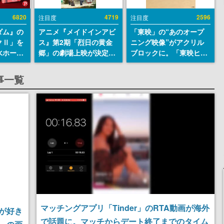
6820
4719
2596
注目度
注目度
ダム』の
アニメ『メイドインアビ
「東映」の“あのオープ
クⅡ」を
ス』第2期「烈日の黄金
ニング映像”がアクリル
水ホース
郷」の劇場上映が決定！
ブロックに。「東映ヒス
始。本体
レグ役・伊瀬茉莉也さん
トリカル グッズコレクシ
ーソナル
らが登壇する舞台挨拶も
ョン」が8月下旬より発
事一覧
公国軍の
実施
売
式番号な
マッチングアプリ「Tinder」のRTA動画が海外
が好き
で話題に。マッチからデート終了までのタイム