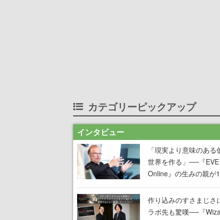
カテゴリーピックアップ
インタビュー
「現実より意味のある
世界を作る」──『EVE
Online』の生みの親が
掲げ続ける”クレイジー
言”は、比喩ではなく本
作り込みのすさまじさ
った
ラボ先も驚嘆──『Wizar