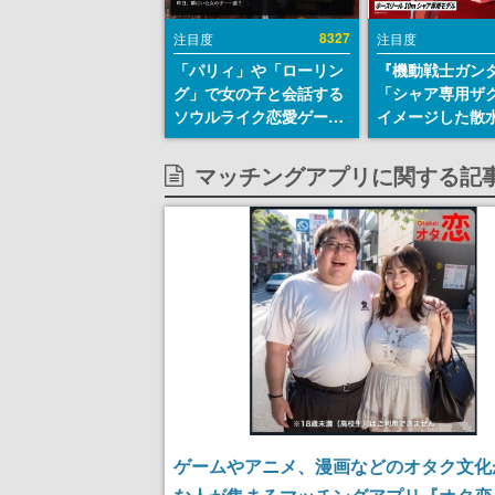
8327
注目度
注目度
「パリィ」や「ローリン
『機動戦士ガン
グ」で女の子と会話する
「シャア専用ザ
ソウルライク恋愛ゲーム
イメージした散
『小早川さんはソウルラ
リールが予約開
イク』無料公開。返事に
にはシャアのパ
マッチングアプリに関する記
失敗すると「YOU
マークやジオン
DIED」
エンブレム、型
どを配置
ゲームやアニメ、漫画などのオタク文化