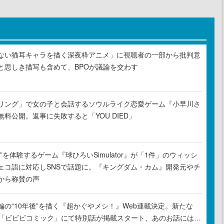
ない猫耳キャラを描く深夜枠アニメ」に視聴者の一部から批判意
と思しき描写も含めて、BPOが議論を交わす
リング」で女の子と会話するソウルライク恋愛ゲーム『小早川さ
料公開。返事に失敗すると「YOU DIED」
”を体験するゲーム『球ひろいSimulator』が「1件」のウィッシ
ェコ語に対応しSNSで話題に。『キングダム・カム』開発元やチ
から称賛の声
の“10年後”を描く『超かぐやメシ！』Web連載決定。新たな
ル「ビビビコミック」にて特別話が掲載スタート、あのお話には…