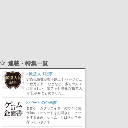
連載・特集一覧
殿堂入り記事
SNS拡散数が数千以上！ ページビュ
ー数万以上！ などなど。多くの人々
に読まれた、電ファミ渾身の“殿堂入
り”記事をまとめました。
ゲームの企画書
名作ゲームクリエイターの方々に製
作時のエピソードをお聞きし、ヒッ
トする企画（ゲーム）とは何か？を
探っていきます。