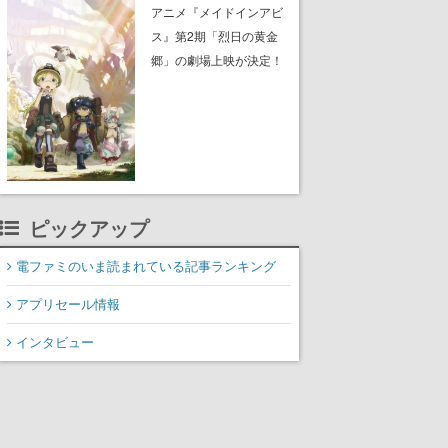
子）のビジュアルも公開
アニメ『メイドインアビ
ス』第2期「烈日の黄金
郷」の劇場上映が決定！
レグ役・伊瀬茉莉也さん
らが登壇する舞台挨拶も
実施
ピックアップ
電ファミのいま読まれている記事ランキング
アプリセール情報
インタビュー