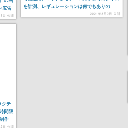
』の画
を計測、レギュレーションは何でもありの
ン広告
「Any%」で記録は5時間4分19秒
2021年8月2日 公開
11日 公開
ラクテ
6時間限
が制作
月2日 公開