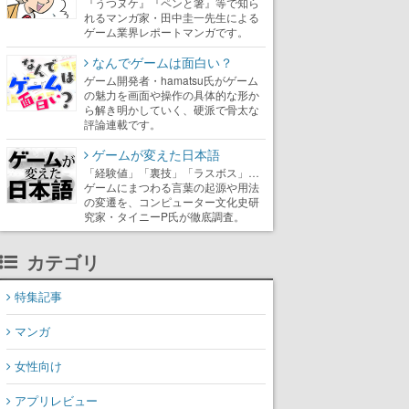
『うつヌケ』『ペンと箸』等で知ら
れるマンガ家・田中圭一先生による
ゲーム業界レポートマンガです。
なんでゲームは面白い？
ゲーム開発者・hamatsu氏がゲーム
の魅力を画面や操作の具体的な形か
ら解き明かしていく、硬派で骨太な
評論連載です。
ゲームが変えた日本語
「経験値」「裏技」「ラスボス」…
ゲームにまつわる言葉の起源や用法
の変遷を、コンピューター文化史研
究家・タイニーP氏が徹底調査。
カテゴリ
特集記事
マンガ
女性向け
アプリレビュー