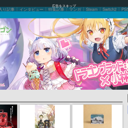
広告をスキップ
入り記事
インタビュー
特集記事
マンガ
Steam
Switch2
PS