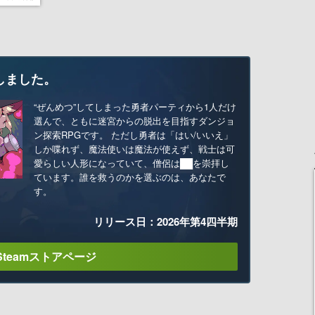
しました。
“ぜんめつ”してしまった勇者パーティから1人だけ
選んで、ともに迷宮からの脱出を目指すダンジョ
ン探索RPGです。 ただし勇者は「はい/いいえ」
しか喋れず、魔法使いは魔法が使えず、戦士は可
愛らしい人形になっていて、僧侶は██を崇拝し
ています。誰を救うのかを選ぶのは、あなたで
す。
リリース日：2026年第4四半期
Steamストアページ