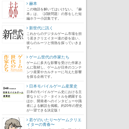
赫本
この物語を解いてはいけない。『赫
本』は、〈試験問題〉の形をした短
編ホラー小説集です。
新世代に訊く
これからのデジタルゲーム市場を担
う若きクリエイター達の姿を追い、
彼らのルーツと情熱を探っていきま
す。
ゲーム世代の作家たち
ゲームに多大な影響を受けた作家さ
んに取材し、ゲームが日本のコンテ
ンツ産業やカルチャーに与えた影響
を探る企画です。
日本モバイルゲーム産業史
日本のモバイルゲーム史における主
要なトピック・タイトルを網羅する
ほか、開発者へのインタビューや識
者による解説を掲載。約20年の歴史
が一望できる決定版！
若ゲのいたり〜ゲームクリエ
イターの青春〜