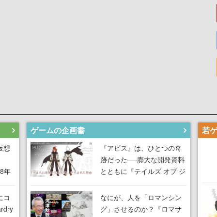
ゲームの企画書
仮想
『アビス』は、ひとつの奇
跡だった──膨大な開発資料
18年
とともに『テイルズ オブ ジ
な宣
アビス』開発陣に聞く、
気だ
「生まれた意味を知る
にコ
なにが、人を「ロマンシン
RPG」が生まれた理由【ゲ
dry
グ」させるのか？『ロマサ