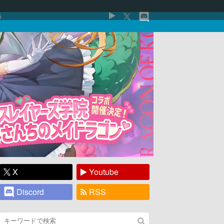
5
X
Youtube
Discord
RSS