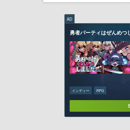
AD
勇者パーティはぜんめつ
インディー
RPG