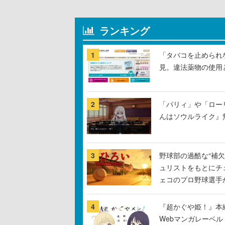
ランキング
1
「タバコを止められ
見。違法薬物の使用
2
「パリィ」や「ロー
んはソウルライク』無
3
野球部の過酷な“補欠
ュリストをもとにチ
ェコのプロ野球選手
4
『超かぐや姫！』本編
Webマンガレーベ