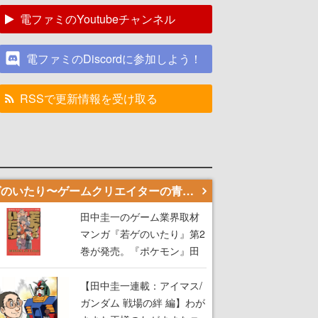
電ファミのYoutubeチャンネル
電ファミのDiscordに参加しよう！
RSSで更新情報を受け取る
若ゲのいたり〜ゲームクリエイターの青春〜
田中圭一のゲーム業界取材
マンガ『若ゲのいたり』第2
巻が発売。『ポケモン』田
尻智さん、『ゼビウス』遠
藤雅伸さんらの貴重なエピ
【田中圭一連載：アイマス/
ソードを収録
ガンダム 戦場の絆 編】わが