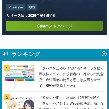
Steamストアページ
ランキング
1
「タバコを止められない猫耳キャラを描く
深夜枠アニメ」に視聴者の一部から批判意
見。違法薬物の使用と思しき描写も含め
て、BPOが議論を交わす
2
『超かぐや姫！』本編の“10年後”を描く
『超かぐやメシ！』Web連載決定。新たな
Webマンガレーベル「ビビビコミック」に
て特別話が掲載スタート、あのお話には…
まだ続きがある！