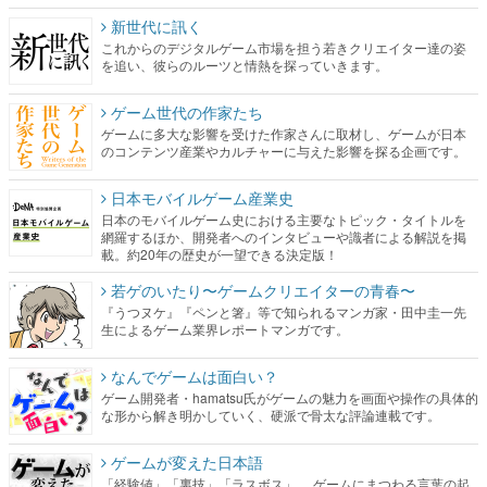
ゲーム世代の作家たち
ゲームに多大な影響を受けた作家さんに取材し、ゲームが日本
のコンテンツ産業やカルチャーに与えた影響を探る企画です。
日本モバイルゲーム産業史
日本のモバイルゲーム史における主要なトピック・タイトルを
網羅するほか、開発者へのインタビューや識者による解説を掲
載。約20年の歴史が一望できる決定版！
若ゲのいたり〜ゲームクリエイターの青春〜
『うつヌケ』『ペンと箸』等で知られるマンガ家・田中圭一先
生によるゲーム業界レポートマンガです。
なんでゲームは面白い？
ゲーム開発者・hamatsu氏がゲームの魅力を画面や操作の具体的
な形から解き明かしていく、硬派で骨太な評論連載です。
ゲームが変えた日本語
「経験値」「裏技」「ラスボス」… ゲームにまつわる言葉の起
源や用法の変遷を、コンピューター文化史研究家・タイニーP氏
が徹底調査。
カテゴリ