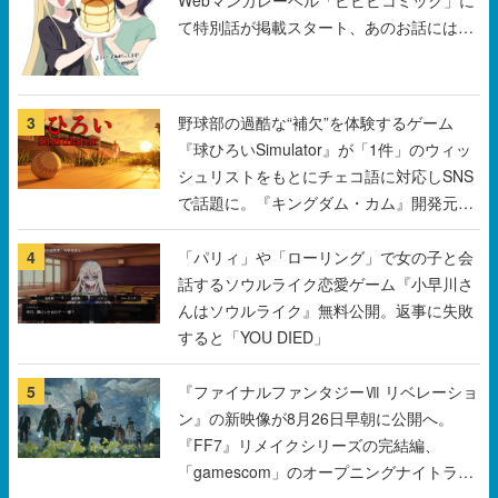
3
野球部の過酷な“補欠”を体験するゲーム
『球ひろいSimulator』が「1件」のウィッ
シュリストをもとにチェコ語に対応しSNS
で話題に。『キングダム・カム』開発元や
チェコのプロ野球選手から称賛の声
4
「パリィ」や「ローリング」で女の子と会
話するソウルライク恋愛ゲーム『小早川さ
んはソウルライク』無料公開。返事に失敗
すると「YOU DIED」
5
『ファイナルファンタジーⅦ リベレーショ
ン』の新映像が8月26日早朝に公開へ。
『FF7』リメイクシリーズの完結編、
「gamescom」のオープニングナイトライ
ブにてディレクターの浜口直樹氏が登壇す
すべて見る
る予定