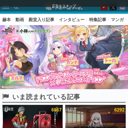
広告をスキップ
赫本
動画
殿堂入り記事
インタビュー
特集記事
マンガ
いま読まれている記事
ピックアップ
注目度
6567
注目度
6292
電ファミのいま読まれている記事ランキング
アプリセール情報