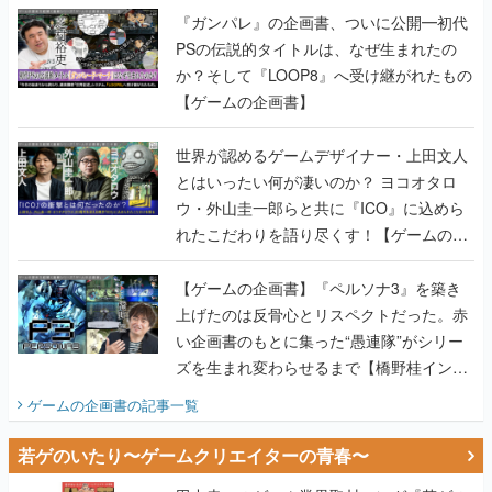
【ゲームの企画書】
世界が認めるゲームデザイナー・上田文人
とはいったい何が凄いのか？ ヨコオタロ
ウ・外山圭一郎らと共に『ICO』に込めら
れたこだわりを語り尽くす！【ゲームの企
画書】
【ゲームの企画書】『ペルソナ3』を築き
上げたのは反骨心とリスペクトだった。赤
い企画書のもとに集った“愚連隊”がシリー
ズを生まれ変わらせるまで【橋野桂インタ
ビュー】
ゲームの企画書
の記事一覧
若ゲのいたり〜ゲームクリエイターの青春〜
田中圭一のゲーム業界取材マンガ『若ゲの
いたり』第2巻が発売。『ポケモン』田尻
智さん、『ゼビウス』遠藤雅伸さんらの貴