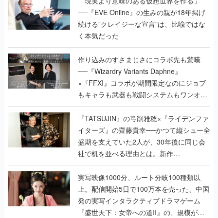
作り込みのすさまじさにコラボ先も驚嘆
──『Wizardry Variants Daphne』
×『FFXI』コラボが期間限定なのにジョブ
もキャラも武器も戦闘システムもワンオフ
で作り込まれた理由を両ディレクターに聞
く
『TATSUJIN』の弓削雅稔×『ライデンファ
イターズ』の齋藤貴幸──かつて縦シュー全
盛期を支えていた2人が、30年後に同じ会
社で机を並べる理由とは。新作
『TATSUJIN EXTREME』で初タッグを組
んだレジェンド2人に訊く開発秘話
実写映像1000分、ルート分岐100種類以
上。配信開始5日で100万本を売った、中国
発の実写インタラクティブドラマゲーム
『盛世天下：女帝への道II』の、規模が違
うこだわりをプロデューサーに聞いた
半年でアプリストアをオープン？ スマホア
プリの“代替ストア”として、わずか6ヵ月で