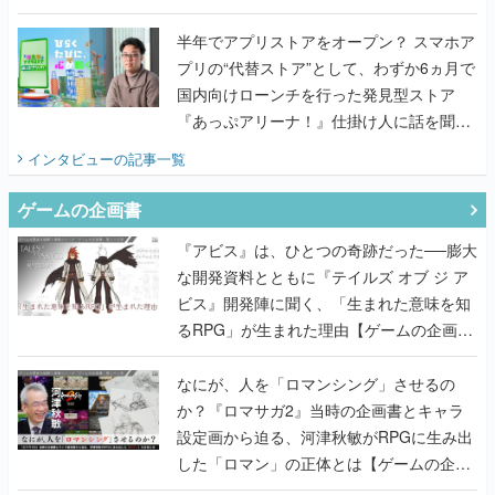
国内向けローンチを行った発見型ストア
『あっぷアリーナ！』仕掛け人に話を聞い
てみた
インタビュー
の記事一覧
ゲームの企画書
『アビス』は、ひとつの奇跡だった──膨大
な開発資料とともに『テイルズ オブ ジ ア
ビス』開発陣に聞く、「生まれた意味を知
るRPG」が生まれた理由【ゲームの企画
書】
なにが、人を「ロマンシング」させるの
か？『ロマサガ2』当時の企画書とキャラ
設定画から迫る、河津秋敏がRPGに生み出
した「ロマン」の正体とは【ゲームの企画
書】
『ガンパレ』の企画書、ついに公開━初代
PSの伝説的タイトルは、なぜ生まれたの
か？そして『LOOP8』へ受け継がれたもの