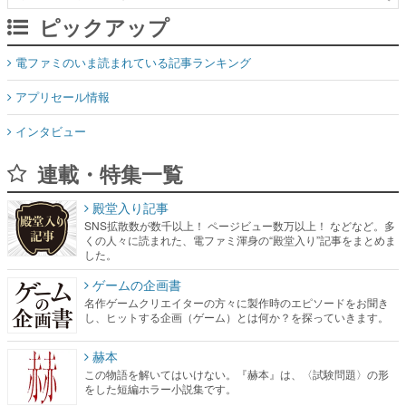
アプリセール情報
インタビュー
連載・特集一覧
殿堂入り記事
SNS拡散数が数千以上！ ページビュー数万以上！ などなど。多
くの人々に読まれた、電ファミ渾身の“殿堂入り”記事をまとめま
した。
ゲームの企画書
名作ゲームクリエイターの方々に製作時のエピソードをお聞き
し、ヒットする企画（ゲーム）とは何か？を探っていきます。
赫本
この物語を解いてはいけない。『赫本』は、〈試験問題〉の形
をした短編ホラー小説集です。
新世代に訊く
これからのデジタルゲーム市場を担う若きクリエイター達の姿
を追い、彼らのルーツと情熱を探っていきます。