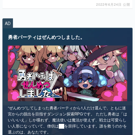
AD
マンガ
勇者パーティはぜんめつしました。
女性向け
アプリレビュー
その他
電ファミニコゲーマーとは？
運営：株式会社マレ
“ぜんめつ”してしまった勇者パーティから1人だけ選んで、ともに迷
宮からの脱出を目指すダンジョン探索RPGです。 ただし勇者は「は
い/いいえ」しか喋れず、魔法使いは魔法が使えず、戦士は可愛らし
い人形になっていて、僧侶は██を崇拝しています。誰を救うのかを
選ぶのは、あなたです。
インディー
RPG
リリース日：2026年第4四半期