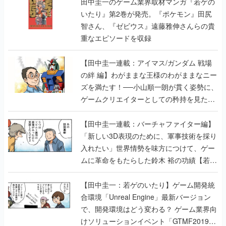
重なエピソードを収録
【田中圭一連載：アイマス/ガンダム 戦場
の絆 編】わがままな王様のわがままなニー
ズを満たす！──小山順一朗が貫く姿勢に、
ゲームクリエイターとしての矜持を見た
【若ゲのいたり最終回】
【田中圭一連載：バーチャファイター編】
「新しい3D表現のために、軍事技術を採り
入れたい」世界情勢を味方につけて、ゲー
ムに革命をもたらした鈴木 裕の功績【若ゲ
のいたり】
【田中圭一：若ゲのいたり】ゲーム開発統
合環境「Unreal Engine」最新バージョン
で、開発環境はどう変わる？ ゲーム業界向
けソリューションイベント「GTMF2019」
に行って、より理解を深めよう【PR】
【田中圭一連載：サイバーコネクトツー
編】すべての責任はオレが取る。だから、