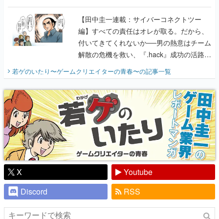
付いてきてくれないか──男の熱意はチーム
解散の危機を救い、『.hack』成功の活路を
開く。業界の快男児・松山 洋に流れる血は
若ゲのいたり〜ゲームクリエイターの青春〜
の記事一覧
『少年ジャンプ』色だった【若ゲのいた
り】
X
Youtube
Discord
RSS
ピックアップ
電ファミのいま読まれている記事ランキング