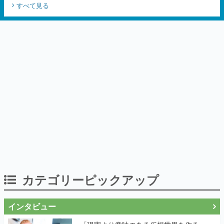
カテゴリーピックアップ
インタビュー
「現実より意味のある仮想世界を作る」
──『EVE Online』の生みの親が18年掲げ
続ける”クレイジーな宣言”は、比喩ではな
く本気だった