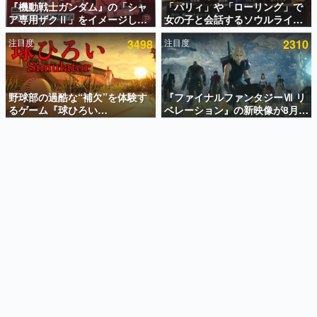
『機動戦士ガンダム』の「シャ
「パリィ」や「ローリング」で
ア専用ザクⅡ」をイメージした
女の子と会話するソウルライク
インタビュー
散水ホースリールが予約開始。
恋愛ゲーム『小早川さんはソウ
注目度
3498
注目度
2310
本体にはシャアのパーソナルマ
ルライク』無料公開。返事に失
連載・特集一覧
ークやジオン公国軍のエンブレ
敗すると「YOU DIED」
ム、型式番号などを配置
殿堂入り記事
SNS拡散数が数千以上！ ページビュー数万以上！ などな
野球部の過酷な“補欠”を体験す
『ファイナルファンタジーⅦ リ
ど。多くの人々に読まれた、電ファミ渾身の“殿堂入り”記
るゲーム『球ひろい
ベレーション』の新映像が8月
事をまとめました。
Simulator』が「1件」のウィッ
26日早朝に公開へ。『FF7』リ
シュリストをもとにチェコ語に
メイクシリーズの完結編、
ゲームの企画書
対応しSNSで話題に。『キング
「gamescom」のオープニング
名作ゲームクリエイターの方々に製作時のエピソードをお
聞きし、ヒットする企画（ゲーム）とは何か？を探ってい
ダム・カム』開発元やチェコの
ナイトライブにてディレクター
きます。
プロ野球選手から称賛の声
の浜口直樹氏が登壇する予定
赫本
この物語を解いてはいけない。『赫本』は、〈試験問題〉
の形をした短編ホラー小説集です。
新世代に訊く
これからのデジタルゲーム市場を担う若きクリエイター達
の姿を追い、彼らのルーツと情熱を探っていきます。
ゲーム世代の作家たち
ゲームに多大な影響を受けた作家さんに取材し、ゲームが