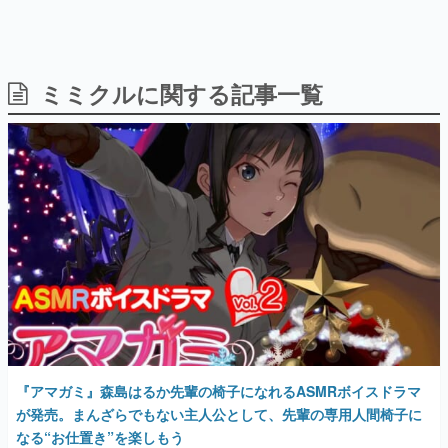
ミミクルに関する記事一覧
日本のコンテンツ産業やカルチャーに与えた影響を探る企
画です。
日本モバイルゲーム産業史
日本のモバイルゲーム史における主要なトピック・タイト
ルを網羅するほか、開発者へのインタビューや識者による
解説を掲載。約20年の歴史が一望できる決定版！
若ゲのいたり〜ゲームクリエイターの青春〜
『うつヌケ』『ペンと箸』等で知られるマンガ家・田中圭
一先生によるゲーム業界レポートマンガです。
なんでゲームは面白い？
ゲーム開発者・hamatsu氏がゲームの魅力を画面や操作の
具体的な形から解き明かしていく、硬派で骨太な評論連載
です。
ゲームが変えた日本語
『アマガミ』森島はるか先輩の椅子になれるASMRボイスドラマ
「経験値」「裏技」「ラスボス」… ゲームにまつわる言葉
の起源や用法の変遷を、コンピューター文化史研究家・タ
が発売。まんざらでもない主人公として、先輩の専用人間椅子に
イニーP氏が徹底調査。
なる“お仕置き”を楽しもう
2022年6月24日 公開
カテゴリ
特集記事