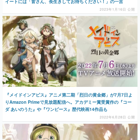
イートには「皆さん、長生きしてお待ちください！」の一言
2023年1月16日 公開
『メイドインアビス』アニメ第二期「烈日の黄金郷」が7月7日よ
りAmazon Primeで見放題配信へ。アカデミー賞受賞作の『コー
ダ あいのうた』や『ワンピース』歴代映画14作品も
2022年6月28日 公開