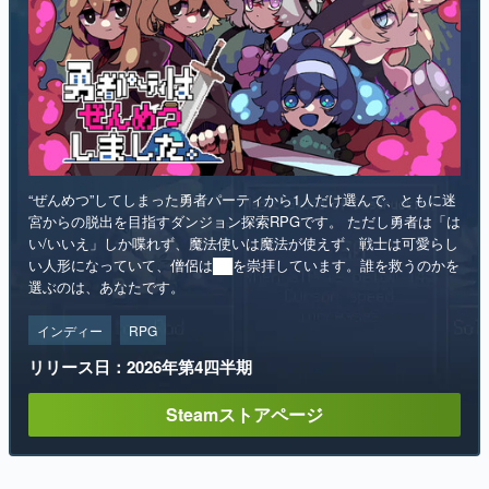
“ぜんめつ”してしまった勇者パーティから1人だけ選んで、ともに迷
宮からの脱出を目指すダンジョン探索RPGです。 ただし勇者は「は
い/いいえ」しか喋れず、魔法使いは魔法が使えず、戦士は可愛らし
い人形になっていて、僧侶は██を崇拝しています。誰を救うのかを
選ぶのは、あなたです。
インディー
RPG
リリース日：2026年第4四半期
Steamストアページ