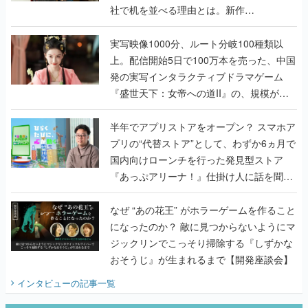
社で机を並べる理由とは。新作
『TATSUJIN EXTREME』で初タッグを組
んだレジェンド2人に訊く開発秘話
実写映像1000分、ルート分岐100種類以
上。配信開始5日で100万本を売った、中国
発の実写インタラクティブドラマゲーム
『盛世天下：女帝への道II』の、規模が違
うこだわりをプロデューサーに聞いた
半年でアプリストアをオープン？ スマホア
プリの“代替ストア”として、わずか6ヵ月で
国内向けローンチを行った発見型ストア
『あっぷアリーナ！』仕掛け人に話を聞い
てみた
なぜ “あの花王” がホラーゲームを作ること
になったのか？ 敵に見つからないようにマ
ジックリンでこっそり掃除する『しずかな
おそうじ』が生まれるまで【開発座談会】
インタビュー
の記事一覧