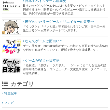
日本モバイルゲーム産業史
日本のモバイルゲーム史における主要なトピック・タイトルを
網羅するほか、開発者へのインタビューや識者による解説を掲
載。約20年の歴史が一望できる決定版！
若ゲのいたり〜ゲームクリエイターの青春〜
『うつヌケ』『ペンと箸』等で知られるマンガ家・田中圭一先
生によるゲーム業界レポートマンガです。
なんでゲームは面白い？
ゲーム開発者・hamatsu氏がゲームの魅力を画面や操作の具体的
な形から解き明かしていく、硬派で骨太な評論連載です。
ゲームが変えた日本語
「経験値」「裏技」「ラスボス」… ゲームにまつわる言葉の起
源や用法の変遷を、コンピューター文化史研究家・タイニーP氏
が徹底調査。
カテゴリ
特集記事
マンガ