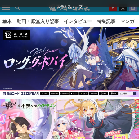
広告をスキップ
赫本
動画
殿堂入り記事
インタビュー
特集記事
マンガ
ピックアップ
電ファミのいま読まれている記事ランキング
アプリセール情報