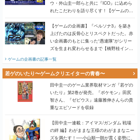
ウ・外山圭一郎らと共に『ICO』に込めら
れたこだわりを語り尽くす！【ゲームの企
画書】
【ゲームの企画書】『ペルソナ3』を築き
上げたのは反骨心とリスペクトだった。赤
い企画書のもとに集った“愚連隊”がシリー
ズを生まれ変わらせるまで【橋野桂インタ
ビュー】
ゲームの企画書
の記事一覧
若ゲのいたり〜ゲームクリエイターの青春〜
田中圭一のゲーム業界取材マンガ『若ゲの
いたり』第2巻が発売。『ポケモン』田尻
智さん、『ゼビウス』遠藤雅伸さんらの貴
重なエピソードを収録
【田中圭一連載：アイマス/ガンダム 戦場
の絆 編】わがままな王様のわがままなニー
ズを満たす！──小山順一朗が貫く姿勢に、