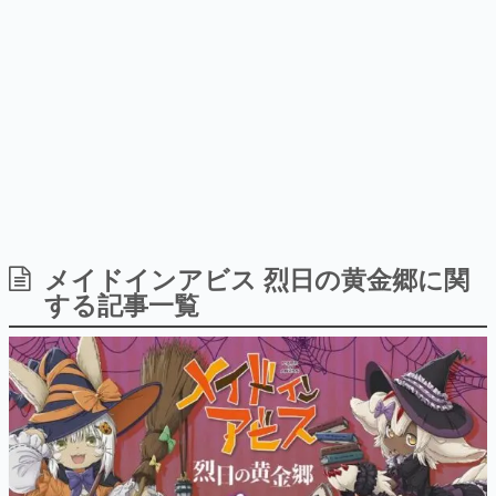
式リリースを記念したキャンペ
を描く
日本のコンテンツ産業やカルチャーに与えた影響を探る企
ーン
画です。
日本モバイルゲーム産業史
日本のモバイルゲーム史における主要なトピック・タイト
ルを網羅するほか、開発者へのインタビューや識者による
解説を掲載。約20年の歴史が一望できる決定版！
若ゲのいたり〜ゲームクリエイターの青春〜
『うつヌケ』『ペンと箸』等で知られるマンガ家・田中圭
一先生によるゲーム業界レポートマンガです。
なんでゲームは面白い？
ゲーム開発者・hamatsu氏がゲームの魅力を画面や操作の
メイドインアビス 烈日の黄金郷に関
具体的な形から解き明かしていく、硬派で骨太な評論連載
する記事一覧
です。
ゲームが変えた日本語
「経験値」「裏技」「ラスボス」… ゲームにまつわる言葉
の起源や用法の変遷を、コンピューター文化史研究家・タ
イニーP氏が徹底調査。
カテゴリ
特集記事