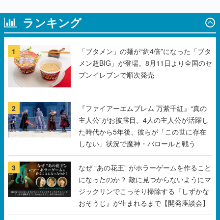
ランキング
1
「ブタメン」の麺が“約4倍”になった「ブタ
メン超BIG」が登場。8月11日より全国のセ
ブンイレブンで順次発売
2
『ファイアーエムブレム 万紫千紅』“真の
主人公”がお披露目。4人の主人公が活躍し
た時代から5年後、彼らが「この世に存在
しない」状況で魔神・バロールと戦う
3
なぜ “あの花王” がホラーゲームを作ること
になったのか？ 敵に見つからないようにマ
ジックリンでこっそり掃除する『しずかな
おそうじ』が生まれるまで【開発座談会】