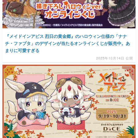
マンガ
女性向け
アプリレビュー
『メイドインアビス 烈日の黄金郷』のハロウィン仕様の「ナナ
チ・ファプタ」のデザインが当たるオンラインくじが販売中。あ
その他
まりに可愛すぎる
2025年10月14日 公開
電ファミニコゲーマーとは？
運営：株式会社マレ