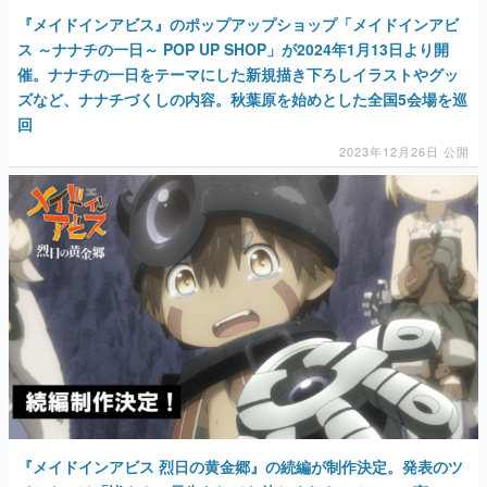
『メイドインアビス』のポップアップショップ「メイドインアビ
ス ～ナナチの一日～ POP UP SHOP」が2024年1月13日より開
催。ナナチの一日をテーマにした新規描き下ろしイラストやグッ
ズなど、ナナチづくしの内容。秋葉原を始めとした全国5会場を巡
回
2023年12月26日 公開
『メイドインアビス 烈日の黄金郷』の続編が制作決定。発表のツ