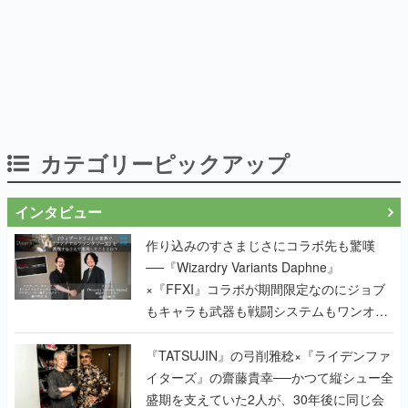
カテゴリーピックアップ
インタビュー
作り込みのすさまじさにコラボ先も驚嘆
──『Wizardry Variants Daphne』
×『FFXI』コラボが期間限定なのにジョブ
もキャラも武器も戦闘システムもワンオフ
で作り込まれた理由を両ディレクターに聞
く
『TATSUJIN』の弓削雅稔×『ライデンファ
イターズ』の齋藤貴幸──かつて縦シュー全
盛期を支えていた2人が、30年後に同じ会