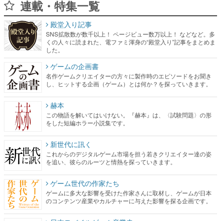
連載・特集一覧
殿堂入り記事
SNS拡散数が数千以上！ ページビュー数万以上！ などなど。多
くの人々に読まれた、電ファミ渾身の“殿堂入り”記事をまとめま
した。
ゲームの企画書
名作ゲームクリエイターの方々に製作時のエピソードをお聞き
し、ヒットする企画（ゲーム）とは何か？を探っていきます。
赫本
この物語を解いてはいけない。『赫本』は、〈試験問題〉の形
をした短編ホラー小説集です。
新世代に訊く
これからのデジタルゲーム市場を担う若きクリエイター達の姿
を追い、彼らのルーツと情熱を探っていきます。
ゲーム世代の作家たち
ゲームに多大な影響を受けた作家さんに取材し、ゲームが日本
のコンテンツ産業やカルチャーに与えた影響を探る企画です。