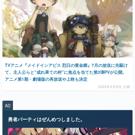
TVアニメ『メイドインアビス 烈日の黄金郷』7月の放送に先駆け
て、主人公らと“成れ果ての村”に焦点を当てた第2弾PVが公開。
アニメ第1期・劇場版の再放送や上映も決定
2022年5月5日 公開
AD
勇者パーティはぜんめつしました。