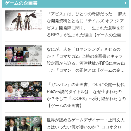
ゲームの企画書
『アビス』は、ひとつの奇跡だった──膨大
な開発資料とともに『テイルズ オブ ジ ア
ビス』開発陣に聞く、「生まれた意味を知
るRPG」が生まれた理由【ゲームの企画
書】
なにが、人を「ロマンシング」させるの
か？『ロマサガ2』当時の企画書とキャラ
設定画から迫る、河津秋敏がRPGに生み出
した「ロマン」の正体とは【ゲームの企画
書】
『ガンパレ』の企画書、ついに公開━初代
PSの伝説的タイトルは、なぜ生まれたの
か？そして『LOOP8』へ受け継がれたもの
【ゲームの企画書】
世界が認めるゲームデザイナー・上田文人
とはいったい何が凄いのか？ ヨコオタロ