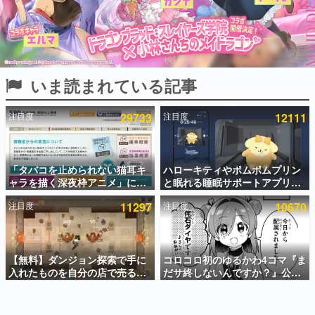
インタビュー
連載・特集一覧
殿堂入り記事
いま読まれている記事
SNS拡散数が数千以上！ ページビュー数万以上！ などな
ど。多くの人々に読まれた、電ファミ渾身の“殿堂入り”記
事をまとめました。
注目度
29733
注目度
12111
ゲームの企画書
名作ゲームクリエイターの方々に製作時のエピソードをお
聞きし、ヒットする企画（ゲーム）とは何か？を探ってい
「タバコを止められない猫耳キ
ハローキティやポムポムプリン
きます。
ャラを描く深夜枠アニメ」に視
と眠れる睡眠サポートアプリ
赫本
聴者の一部から批判意見。違法
『ゆめたび』が配信中。キャラ
この物語を解いてはいけない。『赫本』は、〈試験問題〉
注目度
11297
注目度
10670
薬物の使用と思わしき描写も含
ごとのASMRや目覚ましアラー
の形をした短編ホラー小説集です。
めて、BPOが議論を交わす
ムも搭載
新世代に訊く
【無料】ダンジョン探索で手に
コロコロ初のゆるかわ4コマ『ま
これからのデジタルゲーム市場を担う若きクリエイター達
の姿を追い、彼らのルーツと情熱を探っていきます。
入れたものを自分の店で売るゲ
だサ終しないんですか？』公開
ーム『Moonlighter』がSteam
スタート。主人公は新入社員の
にて無料配布中！続編
侘石ダイヤ、ゲーム会社を舞台
ゲーム世代の作家たち
『Moonlighter 2』の9月2日正
にトラブルへ対応する社員たち
ゲームに多大な影響を受けた作家さんに取材し、ゲームが