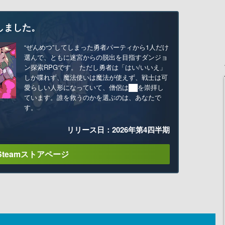
しました。
“ぜんめつ”してしまった勇者パーティから1人だけ
選んで、ともに迷宮からの脱出を目指すダンジョ
ン探索RPGです。 ただし勇者は「はい/いいえ」
しか喋れず、魔法使いは魔法が使えず、戦士は可
愛らしい人形になっていて、僧侶は██を崇拝し
ています。誰を救うのかを選ぶのは、あなたで
す。
リリース日：2026年第4四半期
Steamストアページ