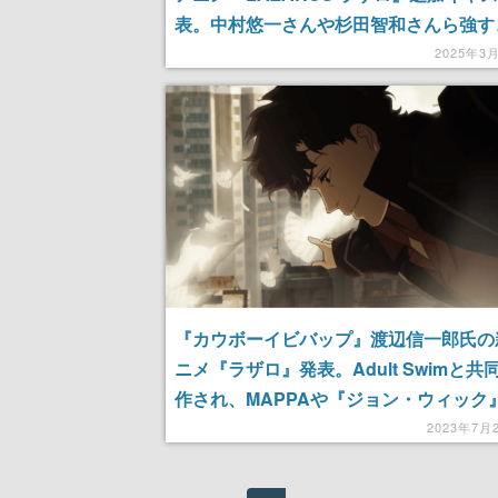
表。中村悠一さんや杉田智和さんら強す
優陣が集結
2025年3
『カウボーイビバップ』渡辺信一郎氏の
ニメ『ラザロ』発表。Adult Swimと共
作され、MAPPAや『ジョン・ウィック
督、Bonobo、Floating Pointsなど
2023年7月
陣で制作