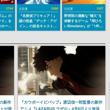
2794
2596
1507
注目度
注目度
ダム』の
『名探偵プリキュア！』
野球部の過酷な“補欠”を
クⅡ」を
謎の怪盗「デッチ・アゲ
体験するゲーム『球ひろ
水ホース
イン」の担当キャストは
いSimulator』が「1件」
始。本体
天﨑滉平さんと判明。
のウィッシュリストをも
ーソナル
『Re:ゼロから始める異
とにチェコ語に対応し
公国軍の
世界生活』オットー役、
SNSで話題に。『キング
式番号な
『ヒプノシスマイク』山
ダム・カム』開発元やチ
田三郎役など
ェコのプロ野球選手から
称賛の声
の新作
『カウボーイビバップ』渡辺信一郎監督の新作
ストが発
アニメ『LAZARUS ラザロ』4月6日より放送