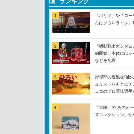
ランキング
1
「パリィ」や「ロー
んはソウルライク』無
2
『機動戦士ガンダム
約開始。本体にはシ
などを配置
3
野球部の過酷な“補欠
ュリストをもとにチ
ェコのプロ野球選手
4
「東映」の“あのオ
ズコレクション」が