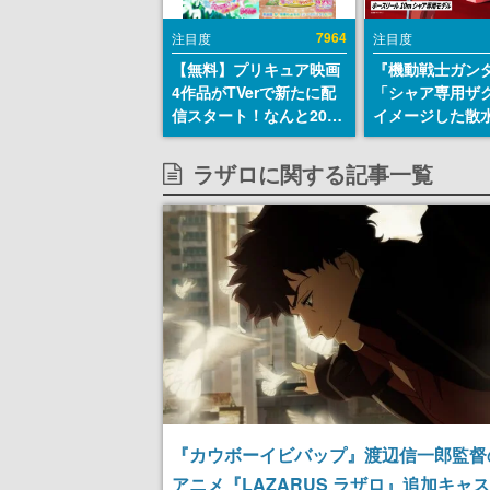
7964
注目度
注目度
【無料】プリキュア映画
『機動戦士ガン
4作品がTVerで新たに配
「シャア専用ザ
信スタート！なんと2018
イメージした散
年～2024年の映画ほぼす
リールが予約開
べてが見放題に、ぶっち
にはシャアのパ
ラザロに関する記事一覧
ゃけありえないラインナ
マークやジオン
ップ
エンブレム、型
どを配置
『カウボーイビバップ』渡辺信一郎監督
アニメ『LAZARUS ラザロ』追加キャ