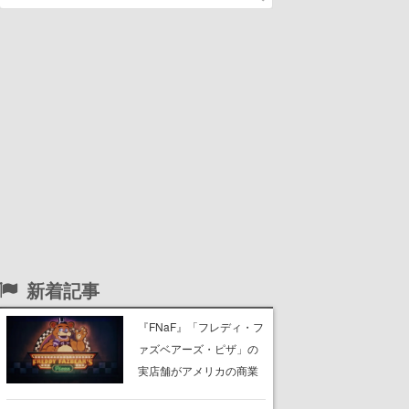
新着記事
『FNaF』「フレディ・フ
ァズベアーズ・ピザ」の
実店舗がアメリカの商業
施設「American Dream」