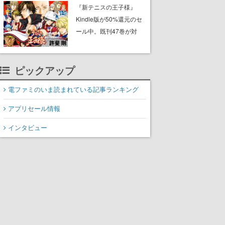
に2027年オープン！
『新テニスの王子様』
ScottGamesとの共同開
Kindle版が50%還元のセ
発、食事だけでなくステ
ール中。既刊47巻が対
ージショーや没入型のホ
象、最終巻の発売前にお
ラー体験も楽しめる
得にまとめ買いするチャ
ンス
ピックアップ
電ファミのいま読まれている記事ランキング
アプリセール情報
インタビュー