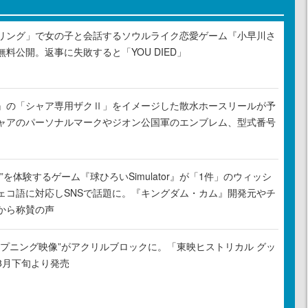
リング」で女の子と会話するソウルライク恋愛ゲーム『小早川さ
料公開。返事に失敗すると「YOU DIED」
』の「シャア専用ザクⅡ」をイメージした散水ホースリールが予
ャアのパーソナルマークやジオン公国軍のエンブレム、型式番号
”を体験するゲーム『球ひろいSimulator』が「1件」のウィッシ
ェコ語に対応しSNSで話題に。『キングダム・カム』開発元やチ
から称賛の声
ープニング映像”がアクリルブロックに。「東映ヒストリカル グッ
8月下旬より発売