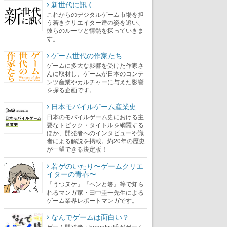
新世代に訊く
これからのデジタルゲーム市場を担
う若きクリエイター達の姿を追い、
彼らのルーツと情熱を探っていきま
す。
ゲーム世代の作家たち
ゲームに多大な影響を受けた作家さ
んに取材し、ゲームが日本のコンテ
ンツ産業やカルチャーに与えた影響
を探る企画です。
日本モバイルゲーム産業史
日本のモバイルゲーム史における主
要なトピック・タイトルを網羅する
ほか、開発者へのインタビューや識
者による解説を掲載。約20年の歴史
が一望できる決定版！
若ゲのいたり〜ゲームクリエ
イターの青春〜
『うつヌケ』『ペンと箸』等で知ら
れるマンガ家・田中圭一先生による
ゲーム業界レポートマンガです。
なんでゲームは面白い？
ゲーム開発者・hamatsu氏がゲーム