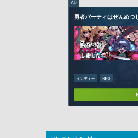
AD
勇者パーティはぜんめつ
インディー
RPG