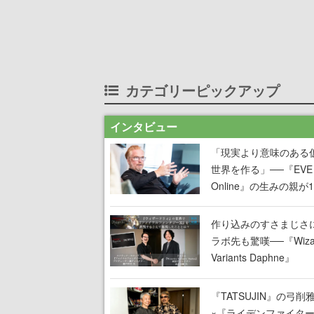
カテゴリーピックアップ
インタビュー
「現実より意味のある
世界を作る」──『EVE
Online』の生みの親が
掲げ続ける”クレイジー
言”は、比喩ではなく本
作り込みのすさまじさ
った
ラボ先も驚嘆──『Wizar
Variants Daphne』
×『FFXI』コラボが期
定なのにジョブもキャ
『TATSUJIN』の弓削
武器も戦闘システムも
×『ライデンファイタ