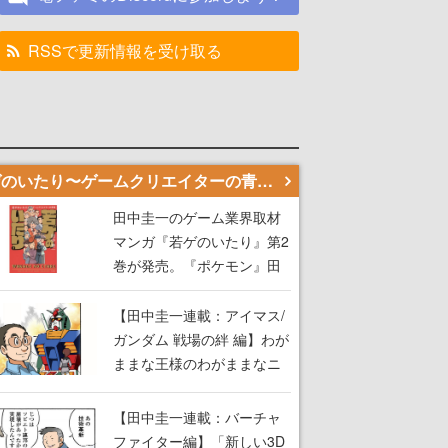
RSSで更新情報を受け取る
若ゲのいたり〜ゲームクリエイターの青春〜
田中圭一のゲーム業界取材
マンガ『若ゲのいたり』第2
巻が発売。『ポケモン』田
尻智さん、『ゼビウス』遠
藤雅伸さんらの貴重なエピ
【田中圭一連載：アイマス/
ソードを収録
ガンダム 戦場の絆 編】わが
ままな王様のわがままなニ
ーズを満たす！──小山順一
朗が貫く姿勢に、ゲームク
【田中圭一連載：バーチャ
リエイターとしての矜持を
ファイター編】「新しい3D