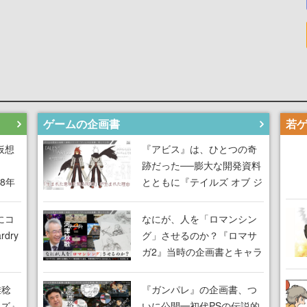
ゲームの企画書
仮想
『アビス』は、ひとつの奇
跡だった──膨大な開発資料
18年
とともに『テイルズ オブ ジ
な宣
アビス』開発陣に聞く、
気だ
「生まれた意味を知る
にコ
なにが、人を「ロマンシン
RPG」が生まれた理由【ゲ
dry
グ」させるのか？『ロマサ
ームの企画書】
ガ2』当時の企画書とキャラ
間限
設定画から迫る、河津秋敏
ラも
がRPGに生み出した「ロマ
雅稔
『ガンパレ』の企画書、つ
ワン
ン」の正体とは【ゲームの
ーズ』
いに公開━初代PSの伝説的