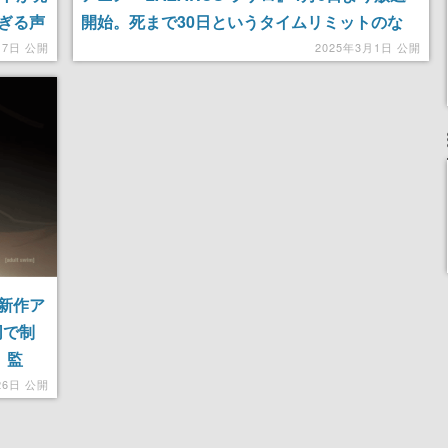
ぎる声
開始。死まで30日というタイムリミットのな
か、世界中から集められた5人のエージェント
月7日 公開
2025年3月1日 公開
チーム「ラザロ」が人類を救うワクチンを求め
て奮闘する
新作ア
同で制
』監
超豪華な布
26日 公開