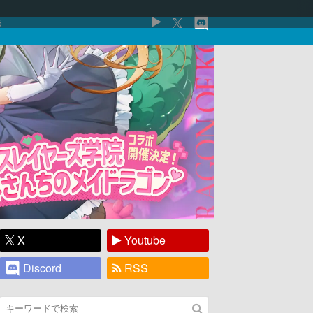
5
X
Youtube
Discord
RSS