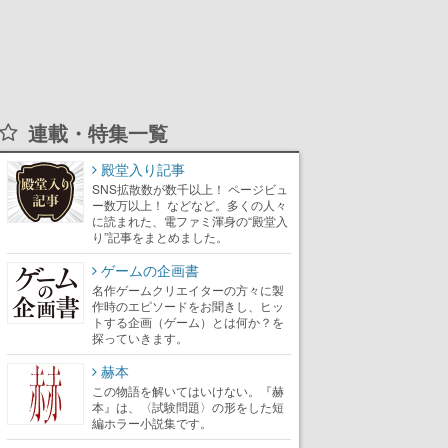
連載・特集一覧
殿堂入り記事
SNS拡散数が数千以上！ ページビュ
ー数万以上！ などなど。多くの人々
に読まれた、電ファミ渾身の“殿堂入
り”記事をまとめました。
ゲームの企画書
名作ゲームクリエイターの方々に製
作時のエピソードをお聞きし、ヒッ
トする企画（ゲーム）とは何か？を
探っていきます。
赫本
この物語を解いてはいけない。『赫
本』は、〈試験問題〉の形をした短
編ホラー小説集です。