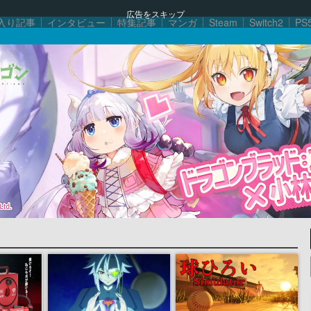
広告をスキップ
入り記事
インタビュー
特集記事
マンガ
Steam
Switch2
PS