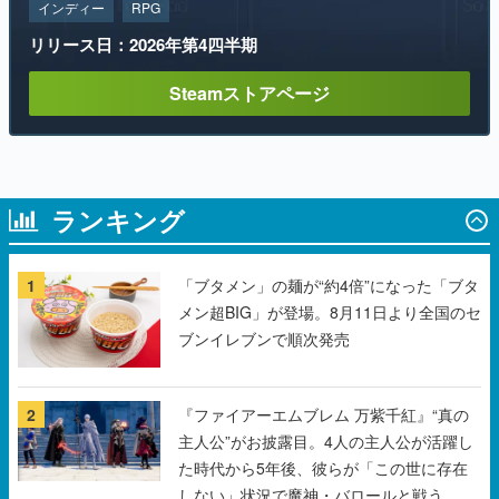
Steamストアページ
ランキング
1
「ブタメン」の麺が“約4倍”になった「ブタ
メン超BIG」が登場。8月11日より全国のセ
ブンイレブンで順次発売
2
『ファイアーエムブレム 万紫千紅』“真の
主人公”がお披露目。4人の主人公が活躍し
た時代から5年後、彼らが「この世に存在
しない」状況で魔神・バロールと戦う
3
なぜ “あの花王” がホラーゲームを作ること
になったのか？ 敵に見つからないようにマ