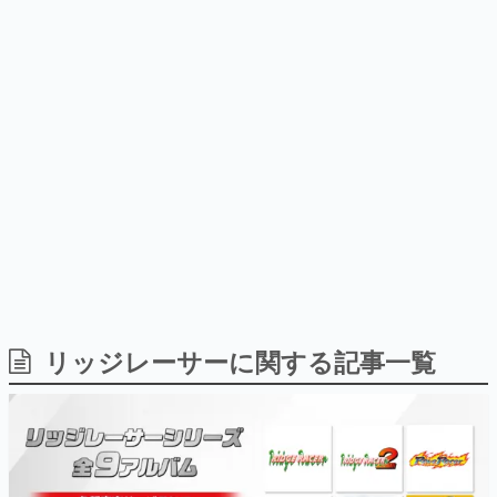
式リリースを記念したキャンペ
を描く
日本のコンテンツ産業やカルチャーに与えた影響を探る企
ーン
画です。
日本モバイルゲーム産業史
日本のモバイルゲーム史における主要なトピック・タイト
ルを網羅するほか、開発者へのインタビューや識者による
解説を掲載。約20年の歴史が一望できる決定版！
若ゲのいたり〜ゲームクリエイターの青春〜
『うつヌケ』『ペンと箸』等で知られるマンガ家・田中圭
一先生によるゲーム業界レポートマンガです。
なんでゲームは面白い？
ゲーム開発者・hamatsu氏がゲームの魅力を画面や操作の
リッジレーサーに関する記事一覧
具体的な形から解き明かしていく、硬派で骨太な評論連載
です。
ゲームが変えた日本語
「経験値」「裏技」「ラスボス」… ゲームにまつわる言葉
の起源や用法の変遷を、コンピューター文化史研究家・タ
イニーP氏が徹底調査。
カテゴリ
特集記事