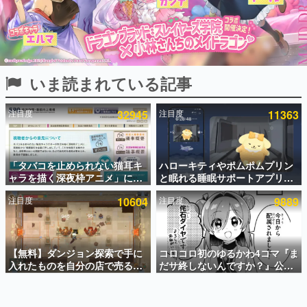
インタビュー
連載・特集一覧
殿堂入り記事
いま読まれている記事
SNS拡散数が数千以上！ ページビュー数万以上！ などな
ど。多くの人々に読まれた、電ファミ渾身の“殿堂入り”記
事をまとめました。
注目度
32945
注目度
11363
ゲームの企画書
名作ゲームクリエイターの方々に製作時のエピソードをお
聞きし、ヒットする企画（ゲーム）とは何か？を探ってい
「タバコを止められない猫耳キ
ハローキティやポムポムプリン
きます。
ャラを描く深夜枠アニメ」に視
と眠れる睡眠サポートアプリ
赫本
聴者の一部から批判意見。違法
『ゆめたび』が配信中。キャラ
この物語を解いてはいけない。『赫本』は、〈試験問題〉
注目度
10604
注目度
9889
薬物の使用と思わしき描写も含
ごとのASMRや目覚ましアラー
の形をした短編ホラー小説集です。
めて、BPOが議論を交わす
ムも搭載
新世代に訊く
【無料】ダンジョン探索で手に
コロコロ初のゆるかわ4コマ『ま
これからのデジタルゲーム市場を担う若きクリエイター達
の姿を追い、彼らのルーツと情熱を探っていきます。
入れたものを自分の店で売るゲ
だサ終しないんですか？』公開
ーム『Moonlighter』がSteam
スタート。主人公は新入社員の
にて無料配布中！続編
侘石ダイヤ、ゲーム会社を舞台
ゲーム世代の作家たち
『Moonlighter 2』の9月2日正
にトラブルへ対応する社員たち
ゲームに多大な影響を受けた作家さんに取材し、ゲームが