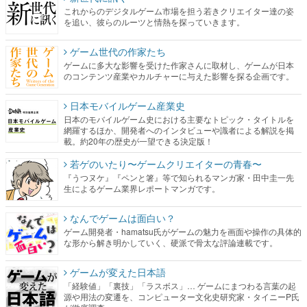
ゲーム世代の作家たち
ゲームに多大な影響を受けた作家さんに取材し、ゲームが日本
のコンテンツ産業やカルチャーに与えた影響を探る企画です。
日本モバイルゲーム産業史
日本のモバイルゲーム史における主要なトピック・タイトルを
網羅するほか、開発者へのインタビューや識者による解説を掲
載。約20年の歴史が一望できる決定版！
若ゲのいたり〜ゲームクリエイターの青春〜
『うつヌケ』『ペンと箸』等で知られるマンガ家・田中圭一先
生によるゲーム業界レポートマンガです。
なんでゲームは面白い？
ゲーム開発者・hamatsu氏がゲームの魅力を画面や操作の具体的
な形から解き明かしていく、硬派で骨太な評論連載です。
ゲームが変えた日本語
「経験値」「裏技」「ラスボス」… ゲームにまつわる言葉の起
源や用法の変遷を、コンピューター文化史研究家・タイニーP氏
が徹底調査。
カテゴリ