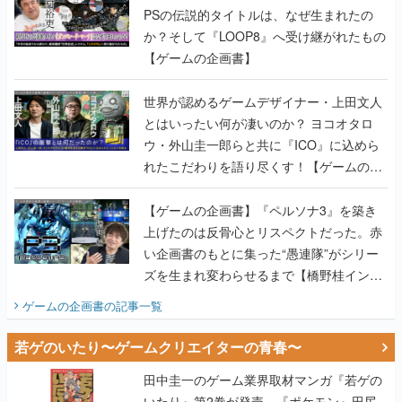
世界が認めるゲームデザイナー・上田文人
とはいったい何が凄いのか？ ヨコオタロ
ウ・外山圭一郎らと共に『ICO』に込めら
れたこだわりを語り尽くす！【ゲームの企
画書】
【ゲームの企画書】『ペルソナ3』を築き
上げたのは反骨心とリスペクトだった。赤
い企画書のもとに集った“愚連隊”がシリー
ズを生まれ変わらせるまで【橋野桂インタ
ビュー】
ゲームの企画書
の記事一覧
若ゲのいたり〜ゲームクリエイターの青春〜
田中圭一のゲーム業界取材マンガ『若ゲの
いたり』第2巻が発売。『ポケモン』田尻
智さん、『ゼビウス』遠藤雅伸さんらの貴
重なエピソードを収録