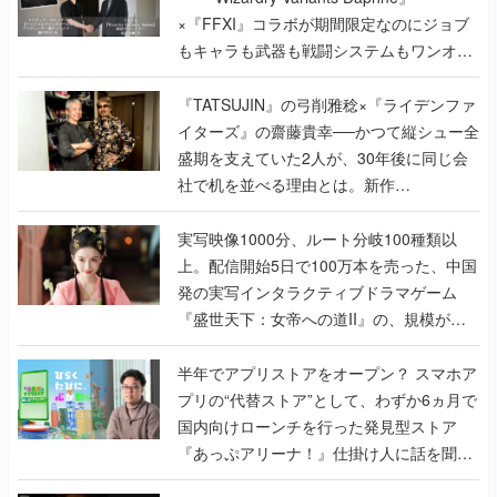
く
『TATSUJIN』の弓削雅稔×『ライデンファ
イターズ』の齋藤貴幸──かつて縦シュー全
盛期を支えていた2人が、30年後に同じ会
社で机を並べる理由とは。新作
『TATSUJIN EXTREME』で初タッグを組
んだレジェンド2人に訊く開発秘話
実写映像1000分、ルート分岐100種類以
上。配信開始5日で100万本を売った、中国
発の実写インタラクティブドラマゲーム
『盛世天下：女帝への道II』の、規模が違
うこだわりをプロデューサーに聞いた
半年でアプリストアをオープン？ スマホア
プリの“代替ストア”として、わずか6ヵ月で
国内向けローンチを行った発見型ストア
『あっぷアリーナ！』仕掛け人に話を聞い
てみた
なぜ “あの花王” がホラーゲームを作ること
になったのか？ 敵に見つからないようにマ
ジックリンでこっそり掃除する『しずかな