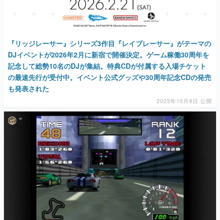
『リッジレーサー』シリーズ3作目『レイブレーサー』がテーマの
DJイベントが2026年2月に新宿で開催決定。ゲーム稼働30周年を
記念して総勢10名のDJが集結。特典CDが付属する入場チケット
の最速先行が受付中。イベント公式グッズや30周年記念CDの発売
も発表された
2025年10月8日 公開
『リッジレーサー 64』が「NINTENDO 64 Nintendo Switch
Online」に追加。最大4人のマルチプレイにも対応する、2000年