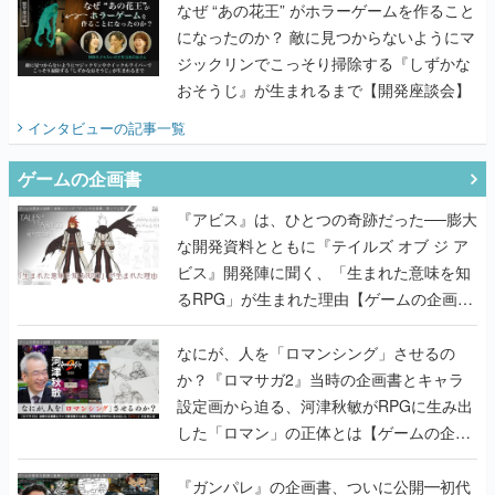
おそうじ』が生まれるまで【開発座談会】
インタビュー
の記事一覧
ゲームの企画書
『アビス』は、ひとつの奇跡だった──膨大
な開発資料とともに『テイルズ オブ ジ ア
ビス』開発陣に聞く、「生まれた意味を知
るRPG」が生まれた理由【ゲームの企画
書】
なにが、人を「ロマンシング」させるの
か？『ロマサガ2』当時の企画書とキャラ
設定画から迫る、河津秋敏がRPGに生み出
した「ロマン」の正体とは【ゲームの企画
書】
『ガンパレ』の企画書、ついに公開━初代
PSの伝説的タイトルは、なぜ生まれたの
か？そして『LOOP8』へ受け継がれたもの
【ゲームの企画書】