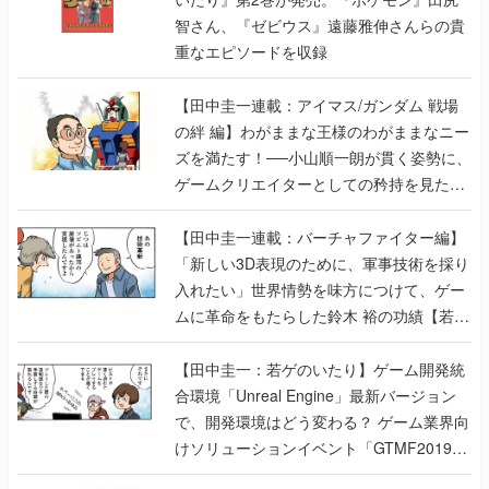
【田中圭一連載：アイマス/ガンダム 戦場
の絆 編】わがままな王様のわがままなニー
ズを満たす！──小山順一朗が貫く姿勢に、
ゲームクリエイターとしての矜持を見た
【若ゲのいたり最終回】
【田中圭一連載：バーチャファイター編】
「新しい3D表現のために、軍事技術を採り
入れたい」世界情勢を味方につけて、ゲー
ムに革命をもたらした鈴木 裕の功績【若ゲ
のいたり】
【田中圭一：若ゲのいたり】ゲーム開発統
合環境「Unreal Engine」最新バージョン
で、開発環境はどう変わる？ ゲーム業界向
けソリューションイベント「GTMF2019」
に行って、より理解を深めよう【PR】
【田中圭一連載：サイバーコネクトツー
編】すべての責任はオレが取る。だから、
付いてきてくれないか──男の熱意はチーム