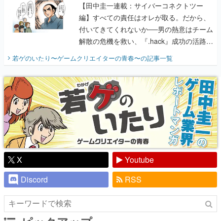
解散の危機を救い、『.hack』成功の活路を
開く。業界の快男児・松山 洋に流れる血は
若ゲのいたり〜ゲームクリエイターの青春〜
の記事一覧
『少年ジャンプ』色だった【若ゲのいた
り】
X
Youtube
Discord
RSS
ピックアップ
電ファミのいま読まれている記事ランキング