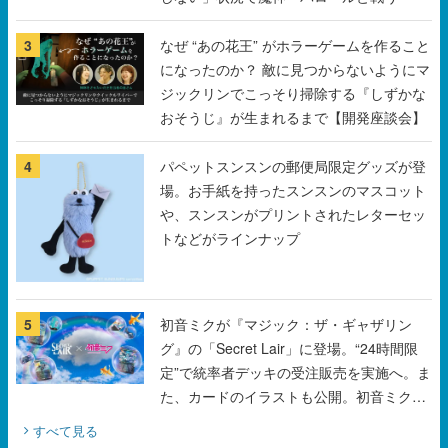
ジックリンでこっそり掃除する『しずかな
おそうじ』が生まれるまで【開発座談会】
4
パペットスンスンの郵便局限定グッズが登
場。お手紙を持ったスンスンのマスコット
や、スンスンがプリントされたレターセッ
トなどがラインナップ
5
初音ミクが『マジック：ザ・ギャザリン
グ』の「Secret Lair」に登場。“24時間限
定”で統率者デッキの受注販売を実施へ。ま
た、カードのイラストも公開。初音ミクの
オリジナルデザイナーKEI氏をはじめ、さ
すべて見る
いとうなおき氏、八三氏も参加