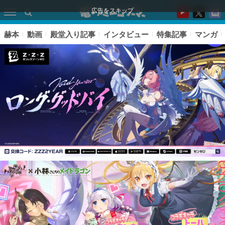
広告をスキップ
赫本
動画
殿堂入り記事
インタビュー
特集記事
マンガ
ピックアップ
電ファミのいま読まれている記事ランキング
アプリセール情報