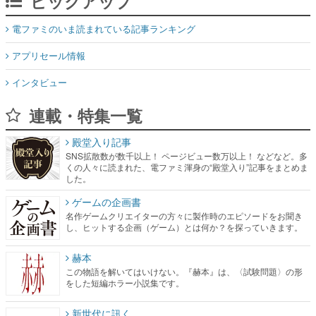
アプリセール情報
インタビュー
連載・特集一覧
殿堂入り記事
SNS拡散数が数千以上！ ページビュー数万以上！ などなど。多
くの人々に読まれた、電ファミ渾身の“殿堂入り”記事をまとめま
した。
ゲームの企画書
名作ゲームクリエイターの方々に製作時のエピソードをお聞き
し、ヒットする企画（ゲーム）とは何か？を探っていきます。
赫本
この物語を解いてはいけない。『赫本』は、〈試験問題〉の形
をした短編ホラー小説集です。
新世代に訊く
これからのデジタルゲーム市場を担う若きクリエイター達の姿
を追い、彼らのルーツと情熱を探っていきます。