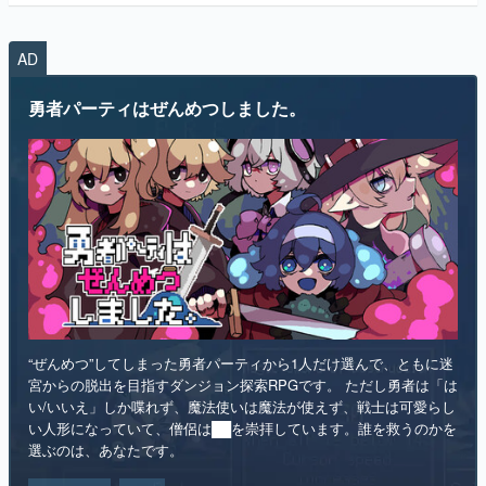
勇者パーティはぜんめつしました。
“ぜんめつ”してしまった勇者パーティから1人だけ選んで、ともに迷
宮からの脱出を目指すダンジョン探索RPGです。 ただし勇者は「は
い/いいえ」しか喋れず、魔法使いは魔法が使えず、戦士は可愛らし
い人形になっていて、僧侶は██を崇拝しています。誰を救うのかを
選ぶのは、あなたです。
インディー
RPG
リリース日：2026年第4四半期