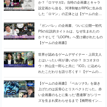
書】
『ガンパレ』の企画書、ついに公開━初代
PSの伝説的タイトルは、なぜ生まれたの
か？そして『LOOP8』へ受け継がれたもの
【ゲームの企画書】
世界が認めるゲームデザイナー・上田文人
とはいったい何が凄いのか？ ヨコオタロ
ウ・外山圭一郎らと共に『ICO』に込めら
れたこだわりを語り尽くす！【ゲームの企
画書】
【ゲームの企画書】『ペルソナ3』を築き
上げたのは反骨心とリスペクトだった。赤
い企画書のもとに集った“愚連隊”がシリー
ズを生まれ変わらせるまで【橋野桂インタ
ビュー】
ゲームの企画書
の記事一覧
若ゲのいたり〜ゲームクリエイターの青春〜