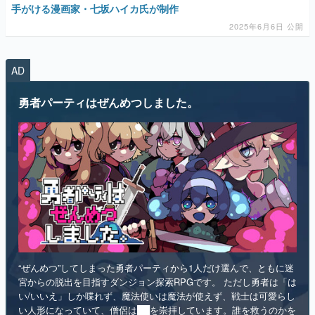
AD
マンガ
勇者パーティはぜんめつしました。
女性向け
アプリレビュー
その他
電ファミニコゲーマーとは？
運営：株式会社マレ
“ぜんめつ”してしまった勇者パーティから1人だけ選んで、ともに迷
宮からの脱出を目指すダンジョン探索RPGです。 ただし勇者は「は
い/いいえ」しか喋れず、魔法使いは魔法が使えず、戦士は可愛らし
い人形になっていて、僧侶は██を崇拝しています。誰を救うのかを
選ぶのは、あなたです。
インディー
RPG