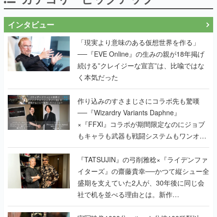
「現実より意味のある仮想世界を作る」
──『EVE Online』の生みの親が18年掲げ
続ける”クレイジーな宣言”は、比喩ではな
く本気だった
作り込みのすさまじさにコラボ先も驚嘆
──『Wizardry Variants Daphne』
×『FFXI』コラボが期間限定なのにジョブ
もキャラも武器も戦闘システムもワンオフ
で作り込まれた理由を両ディレクターに聞
く
『TATSUJIN』の弓削雅稔×『ライデンファ
イターズ』の齋藤貴幸──かつて縦シュー全
盛期を支えていた2人が、30年後に同じ会
社で机を並べる理由とは。新作
『TATSUJIN EXTREME』で初タッグを組
んだレジェンド2人に訊く開発秘話
実写映像1000分、ルート分岐100種類以
上。配信開始5日で100万本を売った、中国
発の実写インタラクティブドラマゲーム
『盛世天下：女帝への道II』の、規模が違