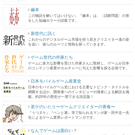
新世代に訊く
これからのデジタルゲーム市場を担う若きクリエイター達の姿
を追い、彼らのルーツと情熱を探っていきます。
ゲーム世代の作家たち
ゲームに多大な影響を受けた作家さんに取材し、ゲームが日本
のコンテンツ産業やカルチャーに与えた影響を探る企画です。
日本モバイルゲーム産業史
日本のモバイルゲーム史における主要なトピック・タイトルを
網羅するほか、開発者へのインタビューや識者による解説を掲
載。約20年の歴史が一望できる決定版！
若ゲのいたり〜ゲームクリエイターの青春〜
『うつヌケ』『ペンと箸』等で知られるマンガ家・田中圭一先
生によるゲーム業界レポートマンガです。
なんでゲームは面白い？
ゲーム開発者・hamatsu氏がゲームの魅力を画面や操作の具体的
な形から解き明かしていく、硬派で骨太な評論連載です。
ゲームが変えた日本語