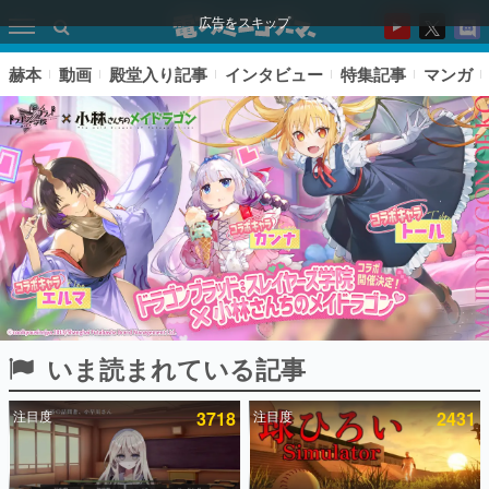
広告をスキップ
赫本
動画
殿堂入り記事
インタビュー
特集記事
マンガ
いま読まれている記事
ピックアップ
注目度
3718
注目度
2431
電ファミのいま読まれている記事ランキング
アプリセール情報