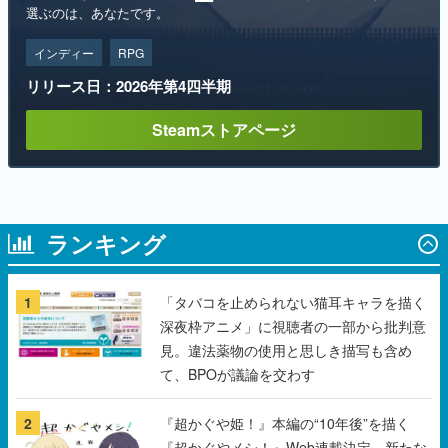
リリース日：2026年第4四半期
Steamストアページ
ランキング
1
「タバコを止められない猫耳キャラを描く
深夜枠アニメ」に視聴者の一部から批判意
見。違法薬物の使用と思しき描写も含め
て、BPOが議論を交わす
2
『超かぐや姫！』本編の“10年後”を描く
『超かぐやメシ！』Web連載決定。新たな
Webマンガレーベル「ビビビコミック」に
て特別話が掲載スタート、あのお話には…
まだ続きがある！