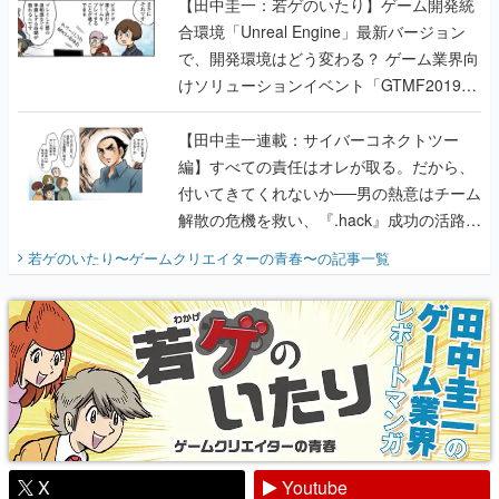
けソリューションイベント「GTMF2019」
に行って、より理解を深めよう【PR】
【田中圭一連載：サイバーコネクトツー
編】すべての責任はオレが取る。だから、
付いてきてくれないか──男の熱意はチーム
解散の危機を救い、『.hack』成功の活路を
開く。業界の快男児・松山 洋に流れる血は
若ゲのいたり〜ゲームクリエイターの青春〜
の記事一覧
『少年ジャンプ』色だった【若ゲのいた
り】
X
Youtube
Discord
RSS