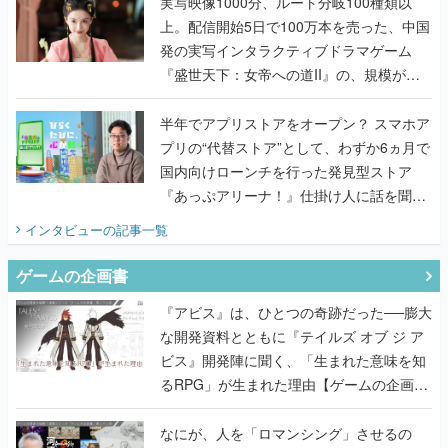
うこだわりをプロデューサーに聞いた
半年でアプリストアをオープン？ スマホア
プリの“代替ストア”として、わずか6ヵ月で
国内向けローンチを行った発見型ストア
『あっぷアリーナ！』仕掛け人に話を聞い
てみた
インタビュー
の記事一覧
ゲームの企画書
『アビス』は、ひとつの奇跡だった──膨大
な開発資料とともに『テイルズ オブ ジ ア
ビス』開発陣に聞く、「生まれた意味を知
るRPG」が生まれた理由【ゲームの企画
書】
なにが、人を「ロマンシング」させるの
か？『ロマサガ2』当時の企画書とキャラ
設定画から迫る、河津秋敏がRPGに生み出
した「ロマン」の正体とは【ゲームの企画