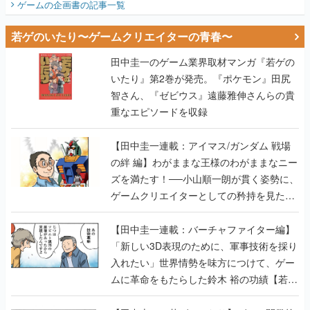
田中圭一のゲーム業界取材マンガ『若ゲの
いたり』第2巻が発売。『ポケモン』田尻
智さん、『ゼビウス』遠藤雅伸さんらの貴
重なエピソードを収録
【田中圭一連載：アイマス/ガンダム 戦場
の絆 編】わがままな王様のわがままなニー
ズを満たす！──小山順一朗が貫く姿勢に、
ゲームクリエイターとしての矜持を見た
【若ゲのいたり最終回】
【田中圭一連載：バーチャファイター編】
「新しい3D表現のために、軍事技術を採り
入れたい」世界情勢を味方につけて、ゲー
ムに革命をもたらした鈴木 裕の功績【若ゲ
のいたり】
【田中圭一：若ゲのいたり】ゲーム開発統
合環境「Unreal Engine」最新バージョン
で、開発環境はどう変わる？ ゲーム業界向