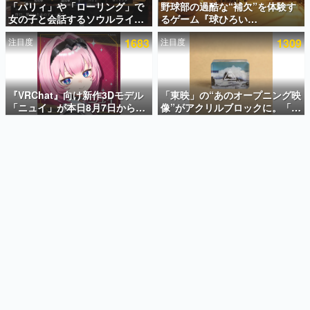
「パリィ」や「ローリング」で
野球部の過酷な“補欠”を体験す
女の子と会話するソウルライク
るゲーム『球ひろい
インタビュー
恋愛ゲーム『小早川さんはソウ
Simulator』が「1件」のウィッ
注目度
1683
注目度
1309
ルライク』無料公開。返事に失
シュリストをもとにチェコ語に
連載・特集一覧
敗すると「YOU DIED」
対応しSNSで話題に。『キング
ダム・カム』開発元やチェコの
殿堂入り記事
プロ野球選手から称賛の声
SNS拡散数が数千以上！ ページビュー数万以上！ などな
『VRChat』向け新作3Dモデル
「東映」の“あのオープニング映
ど。多くの人々に読まれた、電ファミ渾身の“殿堂入り”記
「ニュイ」が本日8月7日から
像”がアクリルブロックに。「東
事をまとめました。
BOOTHにて発売。瞳に光る星
映ヒストリカル グッズコレクシ
や感情豊かな表情が、小悪魔か
ョン」が8月下旬より発売
ゲームの企画書
わいい
名作ゲームクリエイターの方々に製作時のエピソードをお
聞きし、ヒットする企画（ゲーム）とは何か？を探ってい
きます。
赫本
この物語を解いてはいけない。『赫本』は、〈試験問題〉
の形をした短編ホラー小説集です。
新世代に訊く
これからのデジタルゲーム市場を担う若きクリエイター達
の姿を追い、彼らのルーツと情熱を探っていきます。
ゲーム世代の作家たち
ゲームに多大な影響を受けた作家さんに取材し、ゲームが