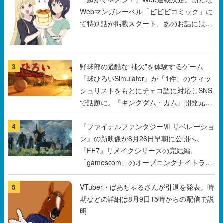
3
野球部の過酷な“補欠”を体験するゲーム
『球ひろいSimulator』が「1件」のウィッ
シュリストをもとにチェコ語に対応しSNS
で話題に。『キングダム・カム』開発元や
チェコのプロ野球選手から称賛の声
4
『ファイナルファンタジーⅦ リベレーショ
ン』の新映像が8月26日早朝に公開へ。
『FF7』リメイクシリーズの完結編、
「gamescom」のオープニングナイトライ
ブにてディレクターの浜口直樹氏が登壇す
る予定
5
VTuber・ばあちゃるさんが引退を発表。時
期などの詳細は8月9日15時からの配信で説
明