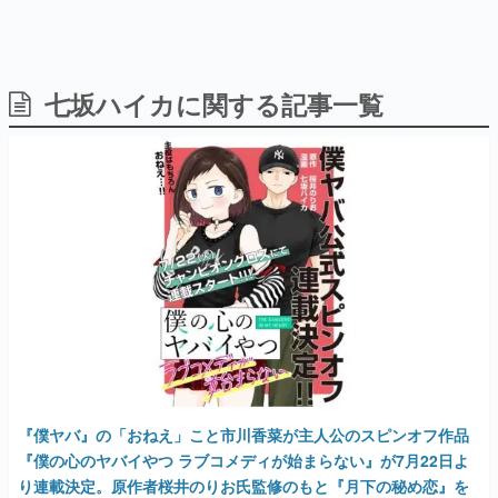
七坂ハイカに関する記事一覧
日本のコンテンツ産業やカルチャーに与えた影響を探る企
画です。
日本モバイルゲーム産業史
日本のモバイルゲーム史における主要なトピック・タイト
ルを網羅するほか、開発者へのインタビューや識者による
解説を掲載。約20年の歴史が一望できる決定版！
若ゲのいたり〜ゲームクリエイターの青春〜
『うつヌケ』『ペンと箸』等で知られるマンガ家・田中圭
一先生によるゲーム業界レポートマンガです。
なんでゲームは面白い？
ゲーム開発者・hamatsu氏がゲームの魅力を画面や操作の
具体的な形から解き明かしていく、硬派で骨太な評論連載
です。
ゲームが変えた日本語
『僕ヤバ』の「おねえ」こと市川香菜が主人公のスピンオフ作品
「経験値」「裏技」「ラスボス」… ゲームにまつわる言葉
の起源や用法の変遷を、コンピューター文化史研究家・タ
『僕の心のヤバイやつ ラブコメディが始まらない』が7月22日よ
イニーP氏が徹底調査。
り連載決定。原作者桜井のりお氏監修のもと『月下の秘め恋』を
手がける漫画家・七坂ハイカ氏が制作
カテゴリ
2025年6月6日 公開
特集記事