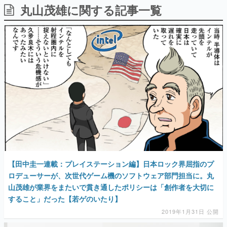
丸山茂雄に関する記事一覧
日本のコンテンツ産業やカルチャーに与えた影響を探る企
画です。
日本モバイルゲーム産業史
日本のモバイルゲーム史における主要なトピック・タイト
ルを網羅するほか、開発者へのインタビューや識者による
解説を掲載。約20年の歴史が一望できる決定版！
若ゲのいたり〜ゲームクリエイターの青春〜
『うつヌケ』『ペンと箸』等で知られるマンガ家・田中圭
一先生によるゲーム業界レポートマンガです。
なんでゲームは面白い？
ゲーム開発者・hamatsu氏がゲームの魅力を画面や操作の
具体的な形から解き明かしていく、硬派で骨太な評論連載
です。
ゲームが変えた日本語
「経験値」「裏技」「ラスボス」… ゲームにまつわる言葉
【田中圭一連載：プレイステーション編】日本ロック界屈指のプ
の起源や用法の変遷を、コンピューター文化史研究家・タ
ロデューサーが、次世代ゲーム機のソフトウェア部門担当に。丸
イニーP氏が徹底調査。
山茂雄が業界をまたいで貫き通したポリシーは「創作者を大切に
カテゴリ
すること」だった【若ゲのいたり】
2019年1月31日 公開
特集記事