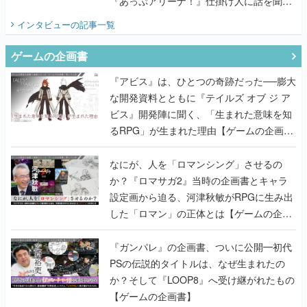
『あっぷアリーナ！』仕掛け人に話を聞い
てみた
インタビュー
の記事一覧
ゲームの企画書
『アビス』は、ひとつの奇跡だった──膨大
な開発資料とともに『テイルズ オブ ジ ア
ビス』開発陣に聞く、「生まれた意味を知
るRPG」が生まれた理由【ゲームの企画
書】
なにが、人を「ロマンシング」させるの
か？『ロマサガ2』当時の企画書とキャラ
設定画から迫る、河津秋敏がRPGに生み出
した「ロマン」の正体とは【ゲームの企画
書】
『ガンパレ』の企画書、ついに公開━初代
PSの伝説的タイトルは、なぜ生まれたの
か？そして『LOOP8』へ受け継がれたもの
【ゲームの企画書】