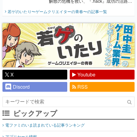
解散の危機を救い、『.hack』成功の活路を
開く。業界の快男児・松山 洋に流れる血は
若ゲのいたり〜ゲームクリエイターの青春〜
の記事一覧
『少年ジャンプ』色だった【若ゲのいた
り】
X
Youtube
Discord
RSS
ピックアップ
電ファミのいま読まれている記事ランキング
アプリセール情報