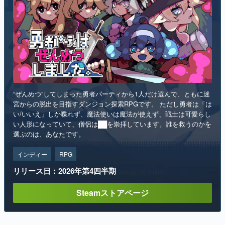
“ぜんめつ”してしまった勇者パーティから1人だけ選んで、ともに迷
宮からの脱出を目指すダンジョン探索RPGです。 ただし勇者は「は
い/いいえ」しか喋れず、魔法使いは魔法が使えず、戦士は可愛らし
い人形になっていて、僧侶は██を崇拝しています。誰を救うのかを
選ぶのは、あなたです。
インディー
RPG
リリース日：2026年第4四半期
Steamストアページ