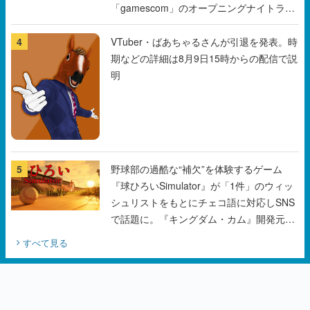
「gamescom」のオープニングナイトライ
ブにてディレクターの浜口直樹氏が登壇す
る予定
4
VTuber・ばあちゃるさんが引退を発表。時
期などの詳細は8月9日15時からの配信で説
明
5
野球部の過酷な“補欠”を体験するゲーム
『球ひろいSimulator』が「1件」のウィッ
シュリストをもとにチェコ語に対応しSNS
で話題に。『キングダム・カム』開発元や
チェコのプロ野球選手から称賛の声
すべて見る