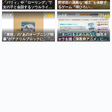
「パリィ」や「ローリング」で
野球部の過酷な“補欠”を体験す
女の子と会話するソウルライク
るゲーム『球ひろい
インタビュー
恋愛ゲーム『小早川さんはソウ
Simulator』が「1件」のウィッ
注目度
1386
注目度
1144
ルライク』無料公開。返事に失
シュリストをもとにチェコ語に
連載・特集一覧
敗すると「YOU DIED」
対応しSNSで話題に。『キング
ダム・カム』開発元やチェコの
殿堂入り記事
プロ野球選手から称賛の声
SNS拡散数が数千以上！ ページビュー数万以上！ などな
「東映」の“あのオープニング映
「タバコを止められない猫耳キ
ど。多くの人々に読まれた、電ファミ渾身の“殿堂入り”記
像”がアクリルブロックに。「東
ャラを描く深夜枠アニメ」に視
事をまとめました。
映ヒストリカル グッズコレクシ
聴者の一部から批判意見。違法
ョン」が8月下旬より発売
薬物の使用と思しき描写も含め
ゲームの企画書
て、BPOが議論を交わす
名作ゲームクリエイターの方々に製作時のエピソードをお
聞きし、ヒットする企画（ゲーム）とは何か？を探ってい
きます。
赫本
この物語を解いてはいけない。『赫本』は、〈試験問題〉
の形をした短編ホラー小説集です。
新世代に訊く
これからのデジタルゲーム市場を担う若きクリエイター達
の姿を追い、彼らのルーツと情熱を探っていきます。
ゲーム世代の作家たち
ゲームに多大な影響を受けた作家さんに取材し、ゲームが