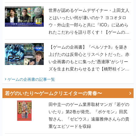
世界が認めるゲームデザイナー・上田文人
とはいったい何が凄いのか？ ヨコオタロ
ウ・外山圭一郎らと共に『ICO』に込めら
れたこだわりを語り尽くす！【ゲームの企
画書】
【ゲームの企画書】『ペルソナ3』を築き
上げたのは反骨心とリスペクトだった。赤
い企画書のもとに集った“愚連隊”がシリー
ズを生まれ変わらせるまで【橋野桂インタ
ビュー】
ゲームの企画書
の記事一覧
若ゲのいたり〜ゲームクリエイターの青春〜
田中圭一のゲーム業界取材マンガ『若ゲの
いたり』第2巻が発売。『ポケモン』田尻
智さん、『ゼビウス』遠藤雅伸さんらの貴
重なエピソードを収録