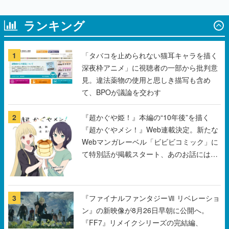
ランキング
1
「タバコを止められない猫耳キャラを描く
深夜枠アニメ」に視聴者の一部から批判意
見。違法薬物の使用と思しき描写も含め
て、BPOが議論を交わす
2
『超かぐや姫！』本編の“10年後”を描く
『超かぐやメシ！』Web連載決定。新たな
Webマンガレーベル「ビビビコミック」に
て特別話が掲載スタート、あのお話には…
まだ続きがある！
3
『ファイナルファンタジーⅦ リベレーショ
ン』の新映像が8月26日早朝に公開へ。
『FF7』リメイクシリーズの完結編、