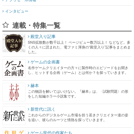
インタビュー
連載・特集一覧
殿堂入り記事
SNS拡散数が数千以上！ ページビュー数万以上！ などなど。多
くの人々に読まれた、電ファミ渾身の“殿堂入り”記事をまとめま
した。
ゲームの企画書
名作ゲームクリエイターの方々に製作時のエピソードをお聞き
し、ヒットする企画（ゲーム）とは何か？を探っていきます。
赫本
この物語を解いてはいけない。『赫本』は、〈試験問題〉の形
をした短編ホラー小説集です。
新世代に訊く
これからのデジタルゲーム市場を担う若きクリエイター達の姿
を追い、彼らのルーツと情熱を探っていきます。
ゲーム世代の作家たち