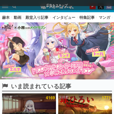
広告をスキップ
赫本
動画
殿堂入り記事
インタビュー
特集記事
マンガ
いま読まれている記事
ピックアップ
注目度
4169
注目度
1771
電ファミのいま読まれている記事ランキング
アプリセール情報