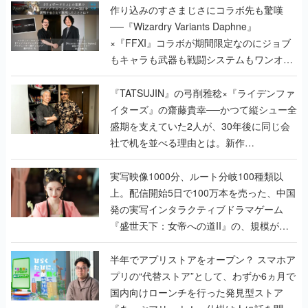
作り込みのすさまじさにコラボ先も驚嘆
──『Wizardry Variants Daphne』
×『FFXI』コラボが期間限定なのにジョブ
もキャラも武器も戦闘システムもワンオフ
で作り込まれた理由を両ディレクターに聞
く
『TATSUJIN』の弓削雅稔×『ライデンファ
イターズ』の齋藤貴幸──かつて縦シュー全
盛期を支えていた2人が、30年後に同じ会
社で机を並べる理由とは。新作
『TATSUJIN EXTREME』で初タッグを組
んだレジェンド2人に訊く開発秘話
実写映像1000分、ルート分岐100種類以
上。配信開始5日で100万本を売った、中国
発の実写インタラクティブドラマゲーム
『盛世天下：女帝への道II』の、規模が違
うこだわりをプロデューサーに聞いた
半年でアプリストアをオープン？ スマホア
プリの“代替ストア”として、わずか6ヵ月で
国内向けローンチを行った発見型ストア