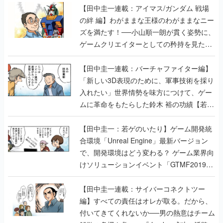
【田中圭一連載：アイマス/ガンダム 戦場
の絆 編】わがままな王様のわがままなニー
ズを満たす！──小山順一朗が貫く姿勢に、
ゲームクリエイターとしての矜持を見た
【若ゲのいたり最終回】
【田中圭一連載：バーチャファイター編】
「新しい3D表現のために、軍事技術を採り
入れたい」世界情勢を味方につけて、ゲー
ムに革命をもたらした鈴木 裕の功績【若ゲ
のいたり】
【田中圭一：若ゲのいたり】ゲーム開発統
合環境「Unreal Engine」最新バージョン
で、開発環境はどう変わる？ ゲーム業界向
けソリューションイベント「GTMF2019」
に行って、より理解を深めよう【PR】
【田中圭一連載：サイバーコネクトツー
編】すべての責任はオレが取る。だから、
付いてきてくれないか──男の熱意はチーム