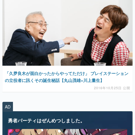
マンガ
女性向け
アプリレビュー
その他
電ファミニコゲーマーとは？
運営：株式会社マレ
「久夛良木が面白かったからやってただけ」 プレイステーション
の立役者に訊くその誕生秘話【丸山茂雄×川上量生】
2016年10月25日 公開
AD
勇者パーティはぜんめつしました。