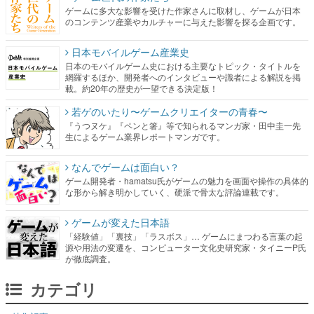
ゲームに多大な影響を受けた作家さんに取材し、ゲームが日本
のコンテンツ産業やカルチャーに与えた影響を探る企画です。
日本モバイルゲーム産業史
日本のモバイルゲーム史における主要なトピック・タイトルを
網羅するほか、開発者へのインタビューや識者による解説を掲
載。約20年の歴史が一望できる決定版！
若ゲのいたり〜ゲームクリエイターの青春〜
『うつヌケ』『ペンと箸』等で知られるマンガ家・田中圭一先
生によるゲーム業界レポートマンガです。
なんでゲームは面白い？
ゲーム開発者・hamatsu氏がゲームの魅力を画面や操作の具体的
な形から解き明かしていく、硬派で骨太な評論連載です。
ゲームが変えた日本語
「経験値」「裏技」「ラスボス」… ゲームにまつわる言葉の起
源や用法の変遷を、コンピューター文化史研究家・タイニーP氏
が徹底調査。
カテゴリ