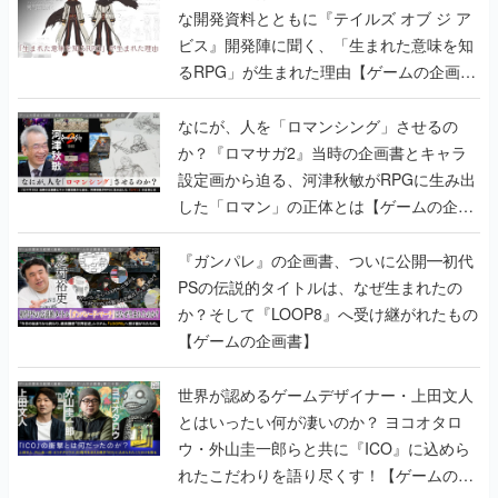
な開発資料とともに『テイルズ オブ ジ ア
ビス』開発陣に聞く、「生まれた意味を知
るRPG」が生まれた理由【ゲームの企画
書】
なにが、人を「ロマンシング」させるの
か？『ロマサガ2』当時の企画書とキャラ
設定画から迫る、河津秋敏がRPGに生み出
した「ロマン」の正体とは【ゲームの企画
書】
『ガンパレ』の企画書、ついに公開━初代
PSの伝説的タイトルは、なぜ生まれたの
か？そして『LOOP8』へ受け継がれたもの
【ゲームの企画書】
世界が認めるゲームデザイナー・上田文人
とはいったい何が凄いのか？ ヨコオタロ
ウ・外山圭一郎らと共に『ICO』に込めら
れたこだわりを語り尽くす！【ゲームの企