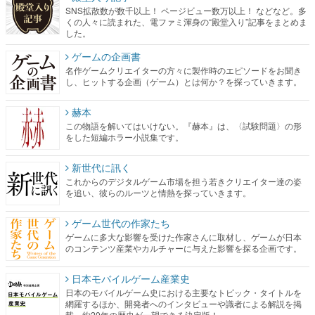
SNS拡散数が数千以上！ ページビュー数万以上！ などなど。多
くの人々に読まれた、電ファミ渾身の“殿堂入り”記事をまとめま
した。
ゲームの企画書
名作ゲームクリエイターの方々に製作時のエピソードをお聞き
し、ヒットする企画（ゲーム）とは何か？を探っていきます。
赫本
この物語を解いてはいけない。『赫本』は、〈試験問題〉の形
をした短編ホラー小説集です。
新世代に訊く
これからのデジタルゲーム市場を担う若きクリエイター達の姿
を追い、彼らのルーツと情熱を探っていきます。
ゲーム世代の作家たち
ゲームに多大な影響を受けた作家さんに取材し、ゲームが日本
のコンテンツ産業やカルチャーに与えた影響を探る企画です。
日本モバイルゲーム産業史
日本のモバイルゲーム史における主要なトピック・タイトルを
網羅するほか、開発者へのインタビューや識者による解説を掲
載。約20年の歴史が一望できる決定版！