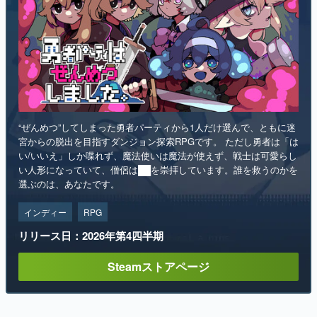
“ぜんめつ”してしまった勇者パーティから1人だけ選んで、ともに迷
宮からの脱出を目指すダンジョン探索RPGです。 ただし勇者は「は
い/いいえ」しか喋れず、魔法使いは魔法が使えず、戦士は可愛らし
い人形になっていて、僧侶は██を崇拝しています。誰を救うのかを
選ぶのは、あなたです。
インディー
RPG
リリース日：2026年第4四半期
Steamストアページ