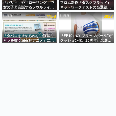
「パリィ」や「ローリング」で
フロム新作『ダスクブラッド』
女の子と会話するソウルライク
ネットワークテストの当選結果
インタビュー
恋愛ゲーム『小早川さんはソウ
が8月7日22時に発表。応募サイ
注目度
4158
注目度
3927
ルライク』無料公開。返事に失
トのマイページから確認可能、
連載・特集一覧
敗すると「YOU DIED」
テスト実施は8月21日～24日
殿堂入り記事
SNS拡散数が数千以上！ ページビュー数万以上！ などな
「タバコを止められない猫耳キ
『FF10』の“ブリッツボール”が
ど。多くの人々に読まれた、電ファミ渾身の“殿堂入り”記
ャラを描く深夜枠アニメ」に視
クッション化。25周年記念展
事をまとめました。
聴者の一部から批判意見。違法
「FINAL FANTASY X
薬物の使用と思しき描写も含め
MUSEUM-幻光の記憶-」のグッ
ゲームの企画書
て、BPOが議論を交わす
ズ情報が一部公開
名作ゲームクリエイターの方々に製作時のエピソードをお
聞きし、ヒットする企画（ゲーム）とは何か？を探ってい
きます。
赫本
この物語を解いてはいけない。『赫本』は、〈試験問題〉
の形をした短編ホラー小説集です。
新世代に訊く
これからのデジタルゲーム市場を担う若きクリエイター達
の姿を追い、彼らのルーツと情熱を探っていきます。
ゲーム世代の作家たち
ゲームに多大な影響を受けた作家さんに取材し、ゲームが