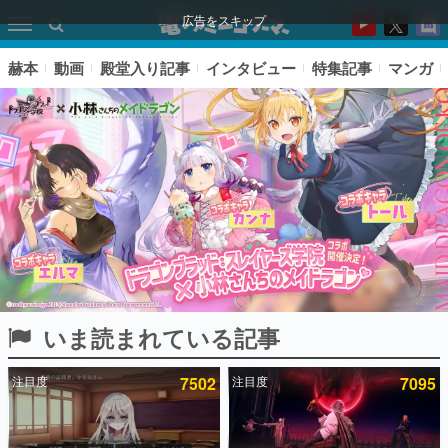
広告をスキップ
赫本
動画
殿堂入り記事
インタビュー
特集記事
マンガ
いま読まれている記事
ピックアップ
注目度
7502
注目度
7095
電ファミのいま読まれている記事ランキング
アプリセール情報