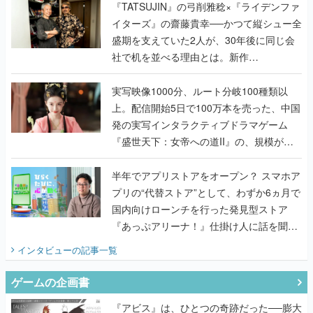
く
『TATSUJIN』の弓削雅稔×『ライデンファ
イターズ』の齋藤貴幸──かつて縦シュー全
盛期を支えていた2人が、30年後に同じ会
社で机を並べる理由とは。新作
『TATSUJIN EXTREME』で初タッグを組
んだレジェンド2人に訊く開発秘話
実写映像1000分、ルート分岐100種類以
上。配信開始5日で100万本を売った、中国
発の実写インタラクティブドラマゲーム
『盛世天下：女帝への道II』の、規模が違
うこだわりをプロデューサーに聞いた
半年でアプリストアをオープン？ スマホア
プリの“代替ストア”として、わずか6ヵ月で
国内向けローンチを行った発見型ストア
『あっぷアリーナ！』仕掛け人に話を聞い
てみた
インタビュー
の記事一覧
ゲームの企画書
『アビス』は、ひとつの奇跡だった──膨大