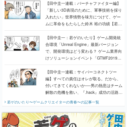
【田中圭一連載：バーチャファイター編】
「新しい3D表現のために、軍事技術を採り
入れたい」世界情勢を味方につけて、ゲー
ムに革命をもたらした鈴木 裕の功績【若ゲ
のいたり】
【田中圭一：若ゲのいたり】ゲーム開発統
合環境「Unreal Engine」最新バージョン
で、開発環境はどう変わる？ ゲーム業界向
けソリューションイベント「GTMF2019」
に行って、より理解を深めよう【PR】
【田中圭一連載：サイバーコネクトツー
編】すべての責任はオレが取る。だから、
付いてきてくれないか──男の熱意はチーム
解散の危機を救い、『.hack』成功の活路を
開く。業界の快男児・松山 洋に流れる血は
若ゲのいたり〜ゲームクリエイターの青春〜
の記事一覧
『少年ジャンプ』色だった【若ゲのいた
り】