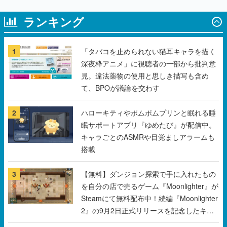
ランキング
1
「タバコを止められない猫耳キャラを描く
深夜枠アニメ」に視聴者の一部から批判意
見。違法薬物の使用と思しき描写も含め
て、BPOが議論を交わす
2
ハローキティやポムポムプリンと眠れる睡
眠サポートアプリ『ゆめたび』が配信中。
キャラごとのASMRや目覚ましアラームも
搭載
3
【無料】ダンジョン探索で手に入れたもの
を自分の店で売るゲーム『Moonlighter』が
Steamにて無料配布中！続編『Moonlighter
2』の9月2日正式リリースを記念したキャ
ンペーン