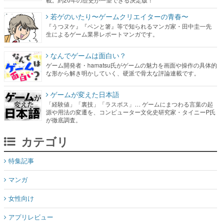
若ゲのいたり〜ゲームクリエイターの青春〜
『うつヌケ』『ペンと箸』等で知られるマンガ家・田中圭一先
生によるゲーム業界レポートマンガです。
なんでゲームは面白い？
ゲーム開発者・hamatsu氏がゲームの魅力を画面や操作の具体的
な形から解き明かしていく、硬派で骨太な評論連載です。
ゲームが変えた日本語
「経験値」「裏技」「ラスボス」… ゲームにまつわる言葉の起
源や用法の変遷を、コンピューター文化史研究家・タイニーP氏
が徹底調査。
カテゴリ
特集記事
マンガ
女性向け
アプリレビュー