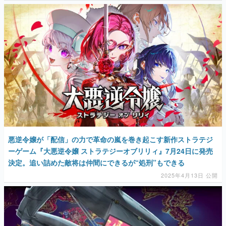
マンガ
女性向け
アプリレビュー
その他
電ファミニコゲーマーとは？
運営：株式会社マレ
悪逆令嬢が「配信」の力で革命の嵐を巻き起こす新作ストラテジ
ーゲーム『大悪逆令嬢 ストラテジーオブリリィ』7月24日に発売
決定。追い詰めた敵将は仲間にできるが“処刑”もできる
2025年4月13日 公開