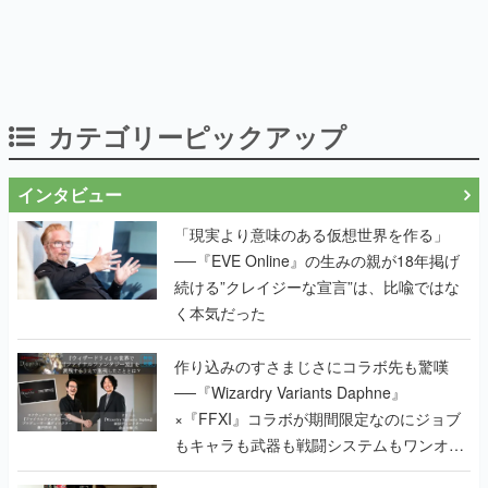
カテゴリーピックアップ
インタビュー
「現実より意味のある仮想世界を作る」
──『EVE Online』の生みの親が18年掲げ
続ける”クレイジーな宣言”は、比喩ではな
く本気だった
作り込みのすさまじさにコラボ先も驚嘆
──『Wizardry Variants Daphne』
×『FFXI』コラボが期間限定なのにジョブ
もキャラも武器も戦闘システムもワンオフ
で作り込まれた理由を両ディレクターに聞