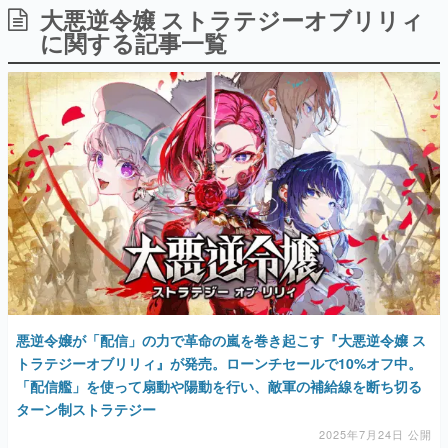
大悪逆令嬢 ストラテジーオブリリィ
日本のコンテンツ産業やカルチャーに与えた影響を探る企
画です。
に関する記事一覧
日本モバイルゲーム産業史
日本のモバイルゲーム史における主要なトピック・タイト
ルを網羅するほか、開発者へのインタビューや識者による
解説を掲載。約20年の歴史が一望できる決定版！
若ゲのいたり〜ゲームクリエイターの青春〜
『うつヌケ』『ペンと箸』等で知られるマンガ家・田中圭
一先生によるゲーム業界レポートマンガです。
なんでゲームは面白い？
ゲーム開発者・hamatsu氏がゲームの魅力を画面や操作の
具体的な形から解き明かしていく、硬派で骨太な評論連載
です。
ゲームが変えた日本語
「経験値」「裏技」「ラスボス」… ゲームにまつわる言葉
の起源や用法の変遷を、コンピューター文化史研究家・タ
悪逆令嬢が「配信」の力で革命の嵐を巻き起こす『大悪逆令嬢 ス
イニーP氏が徹底調査。
トラテジーオブリリィ』が発売。ローンチセールで10%オフ中。
「配信艦」を使って扇動や陽動を行い、敵軍の補給線を断ち切る
カテゴリ
ターン制ストラテジー
2025年7月24日 公開
特集記事