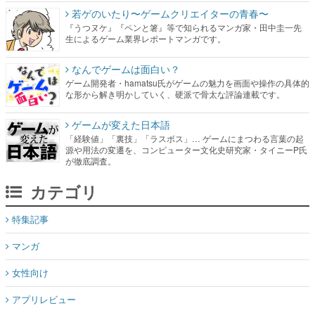
なんでゲームは面白い？
ゲーム開発者・hamatsu氏がゲームの魅力を画面や操作の具体的
な形から解き明かしていく、硬派で骨太な評論連載です。
ゲームが変えた日本語
「経験値」「裏技」「ラスボス」… ゲームにまつわる言葉の起
源や用法の変遷を、コンピューター文化史研究家・タイニーP氏
が徹底調査。
カテゴリ
特集記事
マンガ
女性向け
アプリレビュー
その他
電ファミニコゲーマーとは？