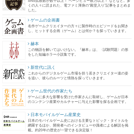
名作ゲームクリエイターの方々に製作時のエピソードをお聞き
し、ヒットする企画（ゲーム）とは何か？を探っていきます。
赫本
この物語を解いてはいけない。『赫本』は、〈試験問題〉の形
をした短編ホラー小説集です。
新世代に訊く
これからのデジタルゲーム市場を担う若きクリエイター達の姿
を追い、彼らのルーツと情熱を探っていきます。
ゲーム世代の作家たち
ゲームに多大な影響を受けた作家さんに取材し、ゲームが日本
のコンテンツ産業やカルチャーに与えた影響を探る企画です。
日本モバイルゲーム産業史
日本のモバイルゲーム史における主要なトピック・タイトルを
網羅するほか、開発者へのインタビューや識者による解説を掲
載。約20年の歴史が一望できる決定版！
若ゲのいたり〜ゲームクリエイターの青春〜
『うつヌケ』『ペンと箸』等で知られるマンガ家・田中圭一先
生によるゲーム業界レポートマンガです。