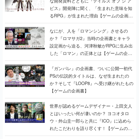
なにが、人を「ロマンシング」させるの
か？『ロマサガ2』当時の企画書とキャラ
設定画から迫る、河津秋敏がRPGに生み出
した「ロマン」の正体とは【ゲームの企画
書】
『ガンパレ』の企画書、ついに公開━初代
PSの伝説的タイトルは、なぜ生まれたの
か？そして『LOOP8』へ受け継がれたもの
【ゲームの企画書】
世界が認めるゲームデザイナー・上田文人
とはいったい何が凄いのか？ ヨコオタロ
ウ・外山圭一郎らと共に『ICO』に込めら
れたこだわりを語り尽くす！【ゲームの企
画書】
【ゲームの企画書】『ペルソナ3』を築き
上げたのは反骨心とリスペクトだった。赤
い企画書のもとに集った“愚連隊”がシリー