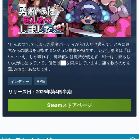
“ぜんめつ”してしまった勇者パーティから1人だけ選んで、ともに迷
宮からの脱出を目指すダンジョン探索RPGです。 ただし勇者は「は
い/いいえ」しか喋れず、魔法使いは魔法が使えず、戦士は可愛らし
い人形になっていて、僧侶は██を崇拝しています。誰を救うのかを
選ぶのは、あなたです。
インディー
RPG
リリース日：2026年第4四半期
Steamストアページ
ランキング
1
「タバコを止められない猫耳キャラを描く