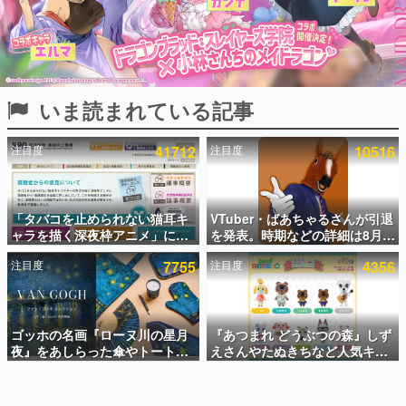
インタビュー
連載・特集一覧
殿堂入り記事
いま読まれている記事
SNS拡散数が数千以上！ ページビュー数万以上！ などな
ど。多くの人々に読まれた、電ファミ渾身の“殿堂入り”記
事をまとめました。
注目度
41712
注目度
10516
ゲームの企画書
名作ゲームクリエイターの方々に製作時のエピソードをお
聞きし、ヒットする企画（ゲーム）とは何か？を探ってい
「タバコを止められない猫耳キ
VTuber・ばあちゃるさんが引退
きます。
ャラを描く深夜枠アニメ」に視
を発表。時期などの詳細は8月9
赫本
聴者の一部から批判意見。違法
日15時からの配信で説明
この物語を解いてはいけない。『赫本』は、〈試験問題〉
注目度
7755
注目度
4356
薬物の使用と思しき描写も含め
の形をした短編ホラー小説集です。
て、BPOが議論を交わす
新世代に訊く
ゴッホの名画『ローヌ川の星月
『あつまれ どうぶつの森』しず
これからのデジタルゲーム市場を担う若きクリエイター達
の姿を追い、彼らのルーツと情熱を探っていきます。
夜』をあしらった傘やトートバ
えさんやたぬきちなど人気キャ
ッグなどが登場。8月7日21時よ
ラクターのフロッキードールが9
り2日間限定で予約販売
月に発売開始。「とたけけ」や
ゲーム世代の作家たち
「ちゃちゃまる」も
ゲームに多大な影響を受けた作家さんに取材し、ゲームが