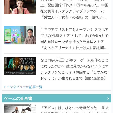
うこだわりをプロデューサーに聞いた
半年でアプリストアをオープン？ スマホア
プリの“代替ストア”として、わずか6ヵ月で
国内向けローンチを行った発見型ストア
『あっぷアリーナ！』仕掛け人に話を聞い
てみた
なぜ “あの花王” がホラーゲームを作ること
になったのか？ 敵に見つからないようにマ
ジックリンでこっそり掃除する『しずかな
おそうじ』が生まれるまで【開発座談会】
インタビュー
の記事一覧
ゲームの企画書
『アビス』は、ひとつの奇跡だった──膨大
な開発資料とともに『テイルズ オブ ジ ア
ビス』開発陣に聞く、「生まれた意味を知
るRPG」が生まれた理由【ゲームの企画
書】