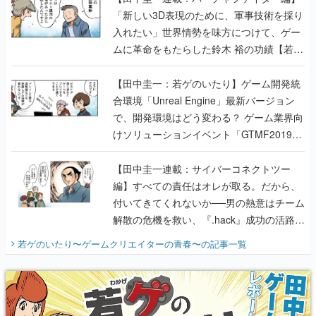
のいたり】
【田中圭一：若ゲのいたり】ゲーム開発統
合環境「Unreal Engine」最新バージョン
で、開発環境はどう変わる？ ゲーム業界向
けソリューションイベント「GTMF2019」
に行って、より理解を深めよう【PR】
【田中圭一連載：サイバーコネクトツー
編】すべての責任はオレが取る。だから、
付いてきてくれないか──男の熱意はチーム
解散の危機を救い、『.hack』成功の活路を
開く。業界の快男児・松山 洋に流れる血は
若ゲのいたり〜ゲームクリエイターの青春〜
の記事一覧
『少年ジャンプ』色だった【若ゲのいた
り】