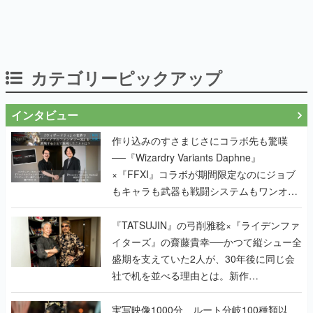
カテゴリーピックアップ
インタビュー
作り込みのすさまじさにコラボ先も驚嘆
──『Wizardry Variants Daphne』
×『FFXI』コラボが期間限定なのにジョブ
もキャラも武器も戦闘システムもワンオフ
で作り込まれた理由を両ディレクターに聞
く
『TATSUJIN』の弓削雅稔×『ライデンファ
イターズ』の齋藤貴幸──かつて縦シュー全
盛期を支えていた2人が、30年後に同じ会
社で机を並べる理由とは。新作
『TATSUJIN EXTREME』で初タッグを組
んだレジェンド2人に訊く開発秘話
実写映像1000分、ルート分岐100種類以
上。配信開始5日で100万本を売った、中国
発の実写インタラクティブドラマゲーム
『盛世天下：女帝への道II』の、規模が違