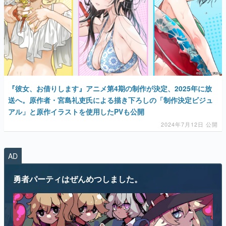
マンガ
女性向け
『彼女、お借りします』アニメ第4期の制作が決定、2025年に放
アプリレビュー
送へ。原作者・宮島礼吏氏による描き下ろしの「制作決定ビジュ
アル」と原作イラストを使用したPVも公開
その他
2024年7月12日 公開
電ファミニコゲーマーとは？
AD
運営：株式会社マレ
勇者パーティはぜんめつしました。