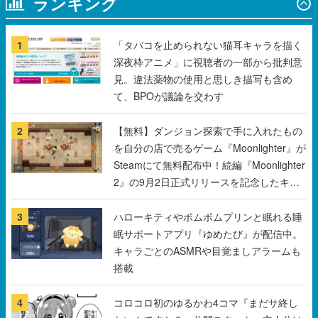
深夜枠アニメ」に視聴者の一部から批判意
見。違法薬物の使用と思しき描写も含め
て、BPOが議論を交わす
2
【無料】ダンジョン探索で手に入れたもの
を自分の店で売るゲーム『Moonlighter』が
Steamにて無料配布中！続編『Moonlighter
2』の9月2日正式リリースを記念したキャ
ンペーン
3
ハローキティやポムポムプリンと眠れる睡
眠サポートアプリ『ゆめたび』が配信中。
キャラごとのASMRや目覚ましアラームも
搭載
4
コロコロ初のゆるかわ4コマ『まだサ終し
ないんですか？』公開スタート。主人公は
新入社員の侘石ダイヤ、ゲーム会社を舞台
にトラブルへ対応する社員たちを描く