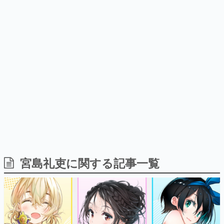
日本のコンテンツ産業やカルチャーに与えた影響を探る企
画です。
日本モバイルゲーム産業史
日本のモバイルゲーム史における主要なトピック・タイト
ルを網羅するほか、開発者へのインタビューや識者による
解説を掲載。約20年の歴史が一望できる決定版！
若ゲのいたり〜ゲームクリエイターの青春〜
『うつヌケ』『ペンと箸』等で知られるマンガ家・田中圭
一先生によるゲーム業界レポートマンガです。
なんでゲームは面白い？
ゲーム開発者・hamatsu氏がゲームの魅力を画面や操作の
宮島礼吏に関する記事一覧
具体的な形から解き明かしていく、硬派で骨太な評論連載
です。
ゲームが変えた日本語
「経験値」「裏技」「ラスボス」… ゲームにまつわる言葉
の起源や用法の変遷を、コンピューター文化史研究家・タ
イニーP氏が徹底調査。
カテゴリ
特集記事