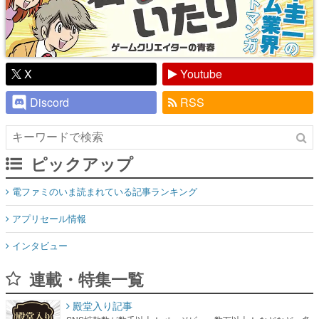
X
Youtube
Discord
RSS
ピックアップ
電ファミのいま読まれている記事ランキング
アプリセール情報
インタビュー
連載・特集一覧
殿堂入り記事
SNS拡散数が数千以上！ ページビュー数万以上！ などなど。多
くの人々に読まれた、電ファミ渾身の“殿堂入り”記事をまとめま
した。
ゲームの企画書