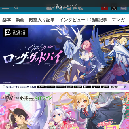
広告をスキップ
赫本
動画
殿堂入り記事
インタビュー
特集記事
マンガ
ピックアップ
電ファミのいま読まれている記事ランキング
アプリセール情報