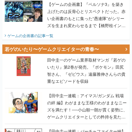
ズを生まれ変わらせるまで【橋野桂インタ
ビュー】
ゲームの企画書
の記事一覧
若ゲのいたり〜ゲームクリエイターの青春〜
田中圭一のゲーム業界取材マンガ『若ゲの
いたり』第2巻が発売。『ポケモン』田尻
智さん、『ゼビウス』遠藤雅伸さんらの貴
重なエピソードを収録
【田中圭一連載：アイマス/ガンダム 戦場
の絆 編】わがままな王様のわがままなニー
ズを満たす！──小山順一朗が貫く姿勢に、
ゲームクリエイターとしての矜持を見た
【若ゲのいたり最終回】
【田中圭一連載：バーチャファイター編】
「新しい3D表現のために、軍事技術を採り
入れたい」世界情勢を味方につけて、ゲー
ムに革命をもたらした鈴木 裕の功績【若ゲ