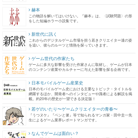
新世代に訊く
これからのデジタルゲーム市場を担う若きクリエイター達の姿
を追い、彼らのルーツと情熱を探っていきます。
ゲーム世代の作家たち
ゲームに多大な影響を受けた作家さんに取材し、ゲームが日本
のコンテンツ産業やカルチャーに与えた影響を探る企画です。
日本モバイルゲーム産業史
日本のモバイルゲーム史における主要なトピック・タイトルを
網羅するほか、開発者へのインタビューや識者による解説を掲
載。約20年の歴史が一望できる決定版！
若ゲのいたり〜ゲームクリエイターの青春〜
『うつヌケ』『ペンと箸』等で知られるマンガ家・田中圭一先
生によるゲーム業界レポートマンガです。
なんでゲームは面白い？
ゲーム開発者・hamatsu氏がゲームの魅力を画面や操作の具体的
な形から解き明かしていく、硬派で骨太な評論連載です。
ゲームが変えた日本語