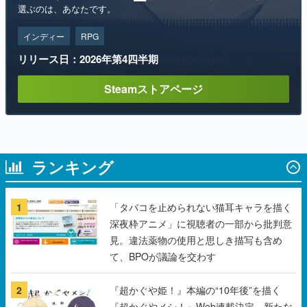
リリース日：2026年第4四半期
Steamストアページ
ランキング
1
「タバコを止められない猫耳キャラを描く
深夜枠アニメ」に視聴者の一部から批判意
見。違法薬物の使用と思しき描写も含め
て、BPOが議論を交わす
2
『超かぐや姫！』本編の“10年後”を描く
『超かぐやメシ！』Web連載決定。新たな
Webマンガレーベル「ビビビコミック」に
て特別話が掲載スタート、あのお話には…
まだ続きがある！