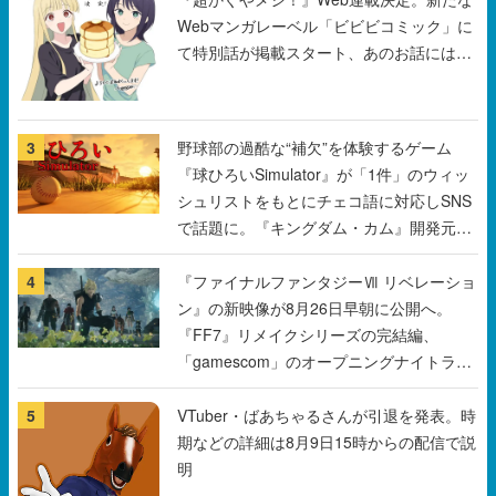
3
野球部の過酷な“補欠”を体験するゲーム
『球ひろいSimulator』が「1件」のウィッ
シュリストをもとにチェコ語に対応しSNS
で話題に。『キングダム・カム』開発元や
チェコのプロ野球選手から称賛の声
4
『ファイナルファンタジーⅦ リベレーショ
ン』の新映像が8月26日早朝に公開へ。
『FF7』リメイクシリーズの完結編、
「gamescom」のオープニングナイトライ
ブにてディレクターの浜口直樹氏が登壇す
る予定
5
VTuber・ばあちゃるさんが引退を発表。時
期などの詳細は8月9日15時からの配信で説
明