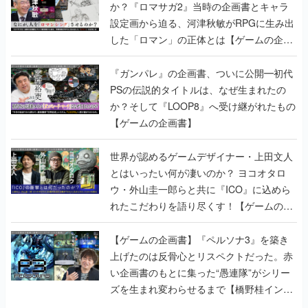
書】
『ガンパレ』の企画書、ついに公開━初代
PSの伝説的タイトルは、なぜ生まれたの
か？そして『LOOP8』へ受け継がれたもの
【ゲームの企画書】
世界が認めるゲームデザイナー・上田文人
とはいったい何が凄いのか？ ヨコオタロ
ウ・外山圭一郎らと共に『ICO』に込めら
れたこだわりを語り尽くす！【ゲームの企
画書】
【ゲームの企画書】『ペルソナ3』を築き
上げたのは反骨心とリスペクトだった。赤
い企画書のもとに集った“愚連隊”がシリー
ズを生まれ変わらせるまで【橋野桂インタ
ビュー】
ゲームの企画書
の記事一覧
若ゲのいたり〜ゲームクリエイターの青春〜