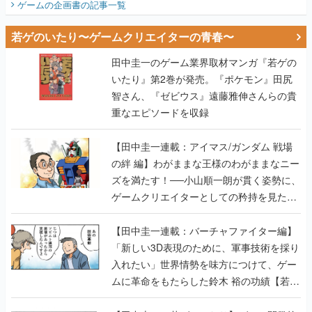
田中圭一のゲーム業界取材マンガ『若ゲの
いたり』第2巻が発売。『ポケモン』田尻
智さん、『ゼビウス』遠藤雅伸さんらの貴
重なエピソードを収録
【田中圭一連載：アイマス/ガンダム 戦場
の絆 編】わがままな王様のわがままなニー
ズを満たす！──小山順一朗が貫く姿勢に、
ゲームクリエイターとしての矜持を見た
【若ゲのいたり最終回】
【田中圭一連載：バーチャファイター編】
「新しい3D表現のために、軍事技術を採り
入れたい」世界情勢を味方につけて、ゲー
ムに革命をもたらした鈴木 裕の功績【若ゲ
のいたり】
【田中圭一：若ゲのいたり】ゲーム開発統
合環境「Unreal Engine」最新バージョン
で、開発環境はどう変わる？ ゲーム業界向