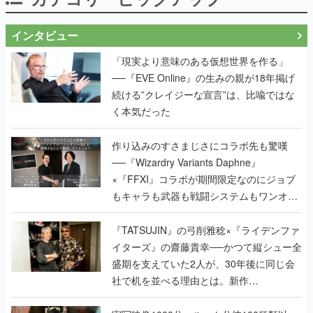
「現実より意味のある仮想世界を作る」
──『EVE Online』の生みの親が18年掲げ
続ける”クレイジーな宣言”は、比喩ではな
く本気だった
作り込みのすさまじさにコラボ先も驚嘆
──『Wizardry Variants Daphne』
×『FFXI』コラボが期間限定なのにジョブ
もキャラも武器も戦闘システムもワンオフ
で作り込まれた理由を両ディレクターに聞
く
『TATSUJIN』の弓削雅稔×『ライデンファ
イターズ』の齋藤貴幸──かつて縦シュー全
盛期を支えていた2人が、30年後に同じ会
社で机を並べる理由とは。新作
『TATSUJIN EXTREME』で初タッグを組
んだレジェンド2人に訊く開発秘話
実写映像1000分、ルート分岐100種類以
上。配信開始5日で100万本を売った、中国
発の実写インタラクティブドラマゲーム
『盛世天下：女帝への道II』の、規模が違