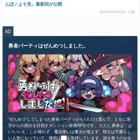
AD
マンガ
勇者パーティはぜんめつしました。
女性向け
アプリレビュー
その他
電ファミニコゲーマーとは？
運営：株式会社マレ
“ぜんめつ”してしまった勇者パーティから1人だけ選んで、ともに迷
宮からの脱出を目指すダンジョン探索RPGです。 ただし勇者は「は
い/いいえ」しか喋れず、魔法使いは魔法が使えず、戦士は可愛らし
い人形になっていて、僧侶は██を崇拝しています。誰を救うのかを
選ぶのは、あなたです。
インディー
RPG