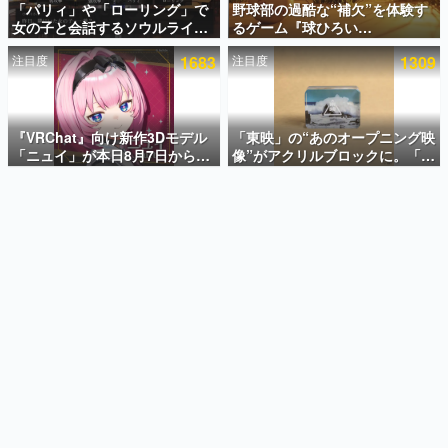
「パリィ」や「ローリング」で
野球部の過酷な“補欠”を体験す
女の子と会話するソウルライク
るゲーム『球ひろい
インタビュー
恋愛ゲーム『小早川さんはソウ
Simulator』が「1件」のウィッ
注目度
1683
注目度
1309
ルライク』無料公開。返事に失
シュリストをもとにチェコ語に
連載・特集一覧
敗すると「YOU DIED」
対応しSNSで話題に。『キング
ダム・カム』開発元やチェコの
殿堂入り記事
プロ野球選手から称賛の声
SNS拡散数が数千以上！ ページビュー数万以上！ などな
『VRChat』向け新作3Dモデル
「東映」の“あのオープニング映
ど。多くの人々に読まれた、電ファミ渾身の“殿堂入り”記
「ニュイ」が本日8月7日から
像”がアクリルブロックに。「東
事をまとめました。
BOOTHにて発売。瞳に光る星
映ヒストリカル グッズコレクシ
や感情豊かな表情が、小悪魔か
ョン」が8月下旬より発売
ゲームの企画書
わいい
名作ゲームクリエイターの方々に製作時のエピソードをお
聞きし、ヒットする企画（ゲーム）とは何か？を探ってい
きます。
赫本
この物語を解いてはいけない。『赫本』は、〈試験問題〉
の形をした短編ホラー小説集です。
新世代に訊く
これからのデジタルゲーム市場を担う若きクリエイター達
の姿を追い、彼らのルーツと情熱を探っていきます。
ゲーム世代の作家たち
ゲームに多大な影響を受けた作家さんに取材し、ゲームが