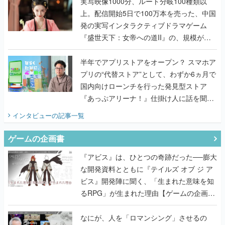
うこだわりをプロデューサーに聞いた
半年でアプリストアをオープン？ スマホア
プリの“代替ストア”として、わずか6ヵ月で
国内向けローンチを行った発見型ストア
『あっぷアリーナ！』仕掛け人に話を聞い
てみた
インタビュー
の記事一覧
ゲームの企画書
『アビス』は、ひとつの奇跡だった──膨大
な開発資料とともに『テイルズ オブ ジ ア
ビス』開発陣に聞く、「生まれた意味を知
るRPG」が生まれた理由【ゲームの企画
書】
なにが、人を「ロマンシング」させるの
か？『ロマサガ2』当時の企画書とキャラ
設定画から迫る、河津秋敏がRPGに生み出
した「ロマン」の正体とは【ゲームの企画