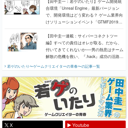
けソリューションイベント「GTMF2019」
に行って、より理解を深めよう【PR】
【田中圭一連載：サイバーコネクトツー
編】すべての責任はオレが取る。だから、
付いてきてくれないか──男の熱意はチーム
解散の危機を救い、『.hack』成功の活路を
開く。業界の快男児・松山 洋に流れる血は
若ゲのいたり〜ゲームクリエイターの青春〜
の記事一覧
『少年ジャンプ』色だった【若ゲのいた
り】
X
Youtube
Discord
RSS