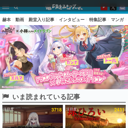
広告をスキップ
赫本
動画
殿堂入り記事
インタビュー
特集記事
マンガ
いま読まれている記事
ピックアップ
注目度
3718
注目度
2431
電ファミのいま読まれている記事ランキング
アプリセール情報