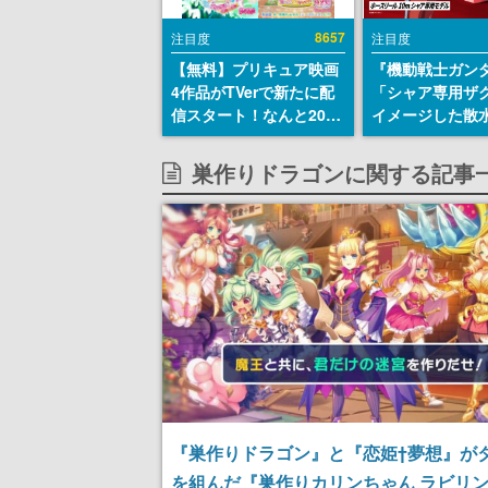
8657
注目度
注目度
【無料】プリキュア映画
『機動戦士ガン
4作品がTVerで新たに配
「シャア専用ザ
信スタート！なんと2018
イメージした散
年～2024年の映画ほぼす
リールが予約開
べてが見放題に、ぶっち
にはシャアのパ
巣作りドラゴンに関する記事
ゃけありえないラインナ
マークやジオン
ップ
エンブレム、型
どを配置
『巣作りドラゴン』と『恋姫†夢想』が
を組んだ『巣作りカリンちゃん ラビリ