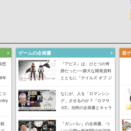
ゲームの企画書
仮想
『アビス』は、ひとつの奇
跡だった──膨大な開発資料
18年
とともに『テイルズ オブ ジ
な宣
アビス』開発陣に聞く、
気だ
「生まれた意味を知る
にコ
なにが、人を「ロマンシン
RPG」が生まれた理由【ゲ
dry
グ」させるのか？『ロマサ
ームの企画書】
ガ2』当時の企画書とキャラ
間限
設定画から迫る、河津秋敏
ラも
がRPGに生み出した「ロマ
雅稔
『ガンパレ』の企画書、つ
ワン
ン」の正体とは【ゲームの
ーズ』
いに公開━初代PSの伝説的