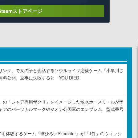
Steamストアページ
リング」で女の子と会話するソウルライク恋愛ゲーム『小早川さ
料公開。返事に失敗すると「YOU DIED」
』の「シャア専用ザクⅡ」をイメージした散水ホースリールが予
ャアのパーソナルマークやジオン公国軍のエンブレム、型式番号
”を体験するゲーム『球ひろいSimulator』が「1件」のウィッシ