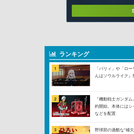
ランキング
1
「パリィ」や「ロー
んはソウルライク』無
2
『機動戦士ガンダム
約開始。本体にはシ
などを配置
3
野球部の過酷な“補欠