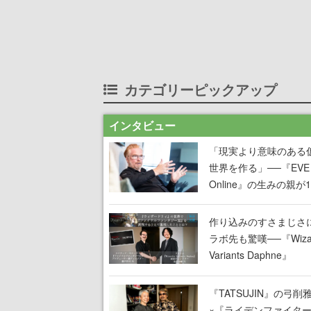
カテゴリーピックアップ
インタビュー
「現実より意味のある
世界を作る」──『EVE
Online』の生みの親が
掲げ続ける”クレイジー
言”は、比喩ではなく本
作り込みのすさまじさ
った
ラボ先も驚嘆──『Wizar
Variants Daphne』
×『FFXI』コラボが期
定なのにジョブもキャ
『TATSUJIN』の弓削
武器も戦闘システムも
×『ライデンファイタ