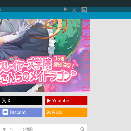
5
X
Youtube
Discord
RSS