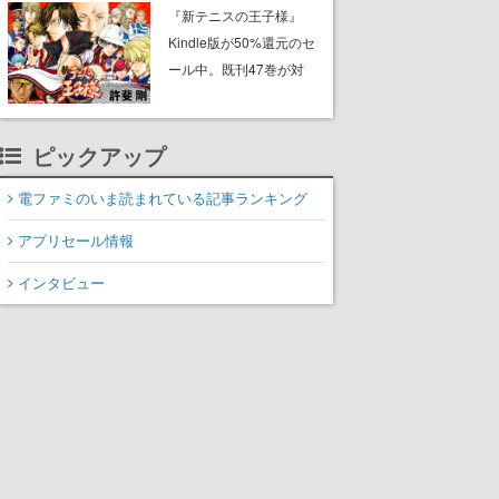
に2027年オープン！
『新テニスの王子様』
ScottGamesとの共同開
Kindle版が50%還元のセ
発、食事だけでなくステ
ール中。既刊47巻が対
ージショーや没入型のホ
象、最終巻の発売前にお
ラー体験も楽しめる
得にまとめ買いするチャ
ンス
ピックアップ
電ファミのいま読まれている記事ランキング
アプリセール情報
インタビュー