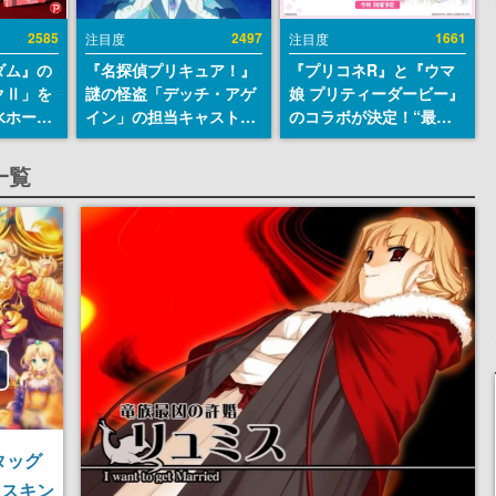
2585
2497
1661
注目度
注目度
ダム』の
『名探偵プリキュア！』
『プリコネR』と『ウマ
クⅡ」を
謎の怪盗「デッチ・アゲ
娘 プリティーダービー』
水ホース
イン」の担当キャストは
のコラボが決定！“最大
始。本体
天﨑滉平さんと判明。
170連無料”の8.5周年キ
ーソナル
『Re:ゼロから始める異
ャンペーンなども発表
一覧
公国軍の
世界生活』オットー役、
式番号な
『ヒプノシスマイク』山
田三郎役など
タッグ
ンスキン