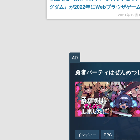
グダム』が2022年にWebブラウザゲー
て配信決定
2021年12月
AD
勇者パーティはぜんめつ
インディー
RPG