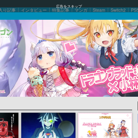
広告をスキップ
入り記事
インタビュー
特集記事
マンガ
Steam
Switch2
PS