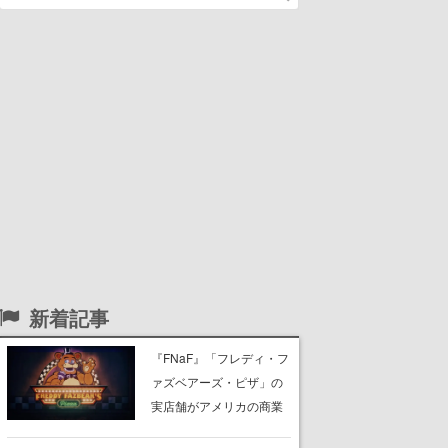
新着記事
『FNaF』「フレディ・フ
ァズベアーズ・ピザ」の
実店舗がアメリカの商業
施設「American Dream」