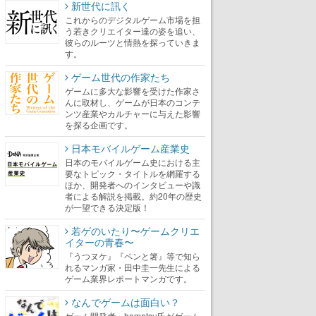
新世代に訊く
これからのデジタルゲーム市場を担
う若きクリエイター達の姿を追い、
彼らのルーツと情熱を探っていきま
す。
ゲーム世代の作家たち
ゲームに多大な影響を受けた作家さ
んに取材し、ゲームが日本のコンテ
ンツ産業やカルチャーに与えた影響
を探る企画です。
日本モバイルゲーム産業史
日本のモバイルゲーム史における主
要なトピック・タイトルを網羅する
ほか、開発者へのインタビューや識
者による解説を掲載。約20年の歴史
が一望できる決定版！
若ゲのいたり〜ゲームクリエ
イターの青春〜
『うつヌケ』『ペンと箸』等で知ら
れるマンガ家・田中圭一先生による
ゲーム業界レポートマンガです。
なんでゲームは面白い？
ゲーム開発者・hamatsu氏がゲーム