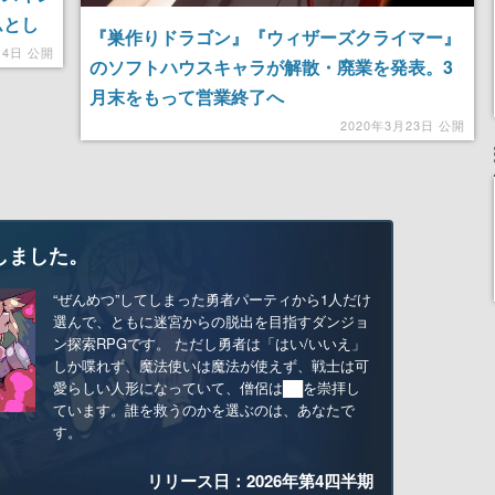
ムとし
『巣作りドラゴン』『ウィザーズクライマー』
14日 公開
のソフトハウスキャラが解散・廃業を発表。3
月末をもって営業終了へ
2020年3月23日 公開
しました。
“ぜんめつ”してしまった勇者パーティから1人だけ
選んで、ともに迷宮からの脱出を目指すダンジョ
ン探索RPGです。 ただし勇者は「はい/いいえ」
しか喋れず、魔法使いは魔法が使えず、戦士は可
愛らしい人形になっていて、僧侶は██を崇拝し
ています。誰を救うのかを選ぶのは、あなたで
す。
リリース日：2026年第4四半期