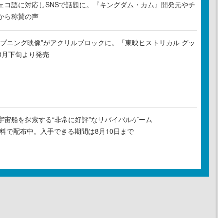
ェコ語に対応しSNSで話題に。『キングダム・カム』開発元やチ
から称賛の声
ープニング映像”がアクリルブロックに。「東映ヒストリカル グッ
8月下旬より発売
宇宙船を探索する“非常に好評”なサバイバルゲーム
』が無料で配布中。入手できる期間は8月10日まで