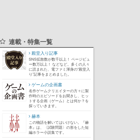
連載・特集一覧
殿堂入り記事
SNS拡散数が数千以上！ ページビュ
ー数万以上！ などなど。多くの人々
に読まれた、電ファミ渾身の“殿堂入
り”記事をまとめました。
ゲームの企画書
名作ゲームクリエイターの方々に製
作時のエピソードをお聞きし、ヒッ
トする企画（ゲーム）とは何か？を
探っていきます。
赫本
この物語を解いてはいけない。『赫
本』は、〈試験問題〉の形をした短
編ホラー小説集です。