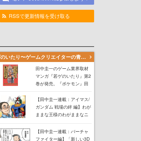
RSSで更新情報を受け取る
若ゲのいたり〜ゲームクリエイターの青春〜
田中圭一のゲーム業界取材
マンガ『若ゲのいたり』第2
巻が発売。『ポケモン』田
尻智さん、『ゼビウス』遠
藤雅伸さんらの貴重なエピ
【田中圭一連載：アイマス/
ソードを収録
ガンダム 戦場の絆 編】わが
ままな王様のわがままなニ
ーズを満たす！──小山順一
朗が貫く姿勢に、ゲームク
【田中圭一連載：バーチャ
リエイターとしての矜持を
ファイター編】「新しい3D