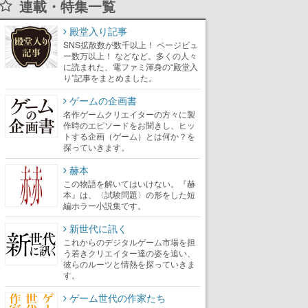
連載・特集一覧
殿堂入り記事
SNS拡散数が数千以上！ ページビュ
ー数万以上！ などなど。多くの人々
に読まれた、電ファミ渾身の“殿堂入
り”記事をまとめました。
ゲームの企画書
名作ゲームクリエイターの方々に製
作時のエピソードをお聞きし、ヒッ
トする企画（ゲーム）とは何か？を
探っていきます。
赫本
この物語を解いてはいけない。『赫
本』は、〈試験問題〉の形をした短
編ホラー小説集です。
新世代に訊く
これからのデジタルゲーム市場を担
う若きクリエイター達の姿を追い、
彼らのルーツと情熱を探っていきま
す。
ゲーム世代の作家たち