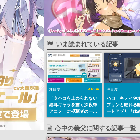
いま読まれている記事
31834
注目度
注目度
「タバコを止められない
ハローキティや
猫耳キャラを描く深夜枠
プリンと眠れる
アニメ」に視聴者の一部
ートアプリ『ゆ
から批判意見。違法薬物
が配信中。キャ
の使用と思わしき描写も
ASMRや目覚ま
心中の義父に関する記事一覧
含めて、BPOが議論を交
ムも搭載
わす