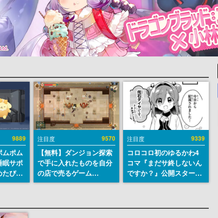
9889
9570
9339
注目度
注目度
ポムポム
【無料】ダンジョン探索
コロコロ初のゆるかわ4
睡眠サポ
で手に入れたものを自分
コマ『まだサ終しないん
めたび』
の店で売るゲーム
ですか？』公開スター
ラごとの
『Moonlighter』が
ト。主人公は新入社員の
しアラー
Steamにて無料配布中！
侘石ダイヤ、ゲーム会社
続編『Moonlighter 2』
を舞台にトラブルへ対応
の9月2日正式リリースを
する社員たちを描く