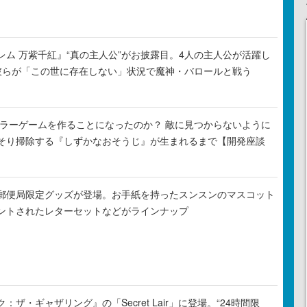
レム 万紫千紅』“真の主人公”がお披露目。4人の主人公が活躍し
彼らが「この世に存在しない」状況で魔神・バロールと戦う
がホラーゲームを作ることになったのか？ 敵に見つからないように
そり掃除する『しずかなおそうじ』が生まれるまで【開発座談
郵便局限定グッズが登場。お手紙を持ったスンスンのマスコット
ントされたレターセットなどがラインナップ
ザ・ギャザリング』の「Secret Lair」に登場。“24時間限