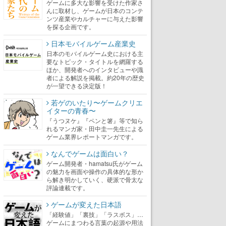
ゲームに多大な影響を受けた作家さ
んに取材し、ゲームが日本のコンテ
ンツ産業やカルチャーに与えた影響
を探る企画です。
日本モバイルゲーム産業史
日本のモバイルゲーム史における主
要なトピック・タイトルを網羅する
ほか、開発者へのインタビューや識
者による解説を掲載。約20年の歴史
が一望できる決定版！
若ゲのいたり〜ゲームクリエ
イターの青春〜
『うつヌケ』『ペンと箸』等で知ら
れるマンガ家・田中圭一先生による
ゲーム業界レポートマンガです。
なんでゲームは面白い？
ゲーム開発者・hamatsu氏がゲーム
の魅力を画面や操作の具体的な形か
ら解き明かしていく、硬派で骨太な
評論連載です。
ゲームが変えた日本語
「経験値」「裏技」「ラスボス」…
ゲームにまつわる言葉の起源や用法