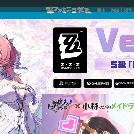
赫本
動画
殿堂