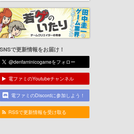
SNSで更新情報をお届け！
@denfaminicogameをフォロー
電ファミのYoutubeチャンネル
電ファミのDiscordに参加しよう！
RSSで更新情報を受け取る