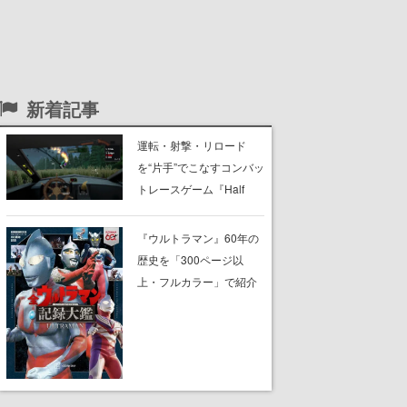
新着記事
運転・射撃・リロード
を“片手”でこなすコンバッ
トレースゲーム『Half
Grip』が忙しすぎる。ラ
イバルを片手運転でぶっ
『ウルトラマン』60年の
飛ばし、銃の片手撃ちで
歴史を「300ページ以
蹴散らしながら勝利を目
上・フルカラー」で紹介
指すピクセルアート調の
する書籍『全ウルトラマ
ローグライク
ン記録大鑑』が、明日8月
7日に発売。『レッドマ
ン』『ミラーマン』など
の円谷特撮も30作品以上