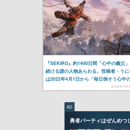
『SEKIRO』約1400日間「心中の義父
続ける謎の人物あらわる。投稿者・うに
は2022年4月1日から「毎日倒そう心中
父」としてほぼ毎日投稿を続け、現在約
2026年3月
経過
AD
勇者パーティはぜんめつ