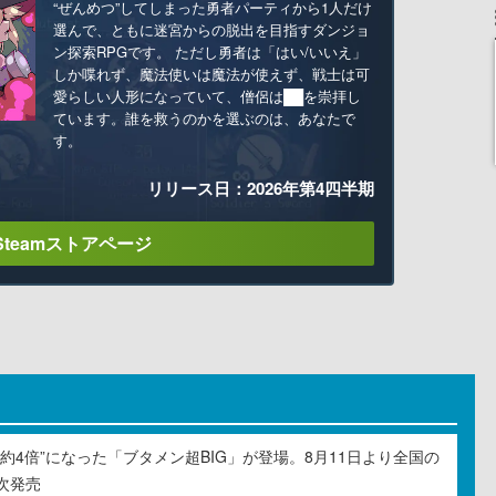
“ぜんめつ”してしまった勇者パーティから1人だけ
選んで、ともに迷宮からの脱出を目指すダンジョ
ン探索RPGです。 ただし勇者は「はい/いいえ」
しか喋れず、魔法使いは魔法が使えず、戦士は可
愛らしい人形になっていて、僧侶は██を崇拝し
ています。誰を救うのかを選ぶのは、あなたで
す。
リリース日：2026年第4四半期
Steamストアページ
約4倍”になった「ブタメン超BIG」が登場。8月11日より全国の
次発売