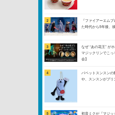
2
『ファイアーエムブ
た時代から5年後、
3
なぜ “あの花王” 
マジックリンでこっ
会】
4
パペットスンスンの
や、スンスンがプリ
5
初音ミクが『マジック：