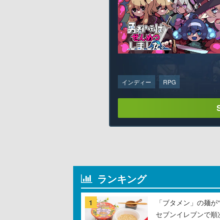
インディー
RPG
ランキング
1
「ブタメン」の麺が“
セブンイレブンで順