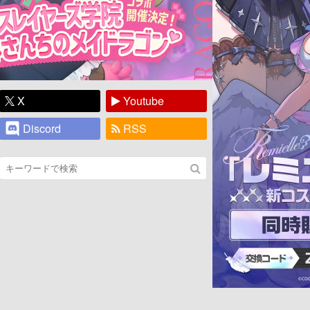
X
Youtube
Discord
RSS