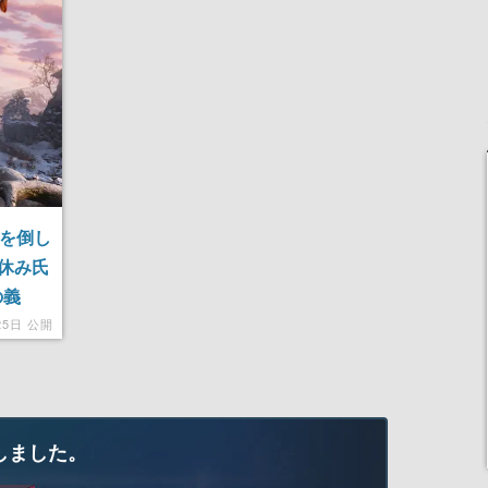
記念したキャンペーン
」を倒し
休み氏
の義
4年が
25日 公開
しました。