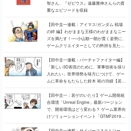
【田中圭一連載：アイマス/ガンダム 戦場
の絆 編】わがままな王様のわがままなニー
ズを満たす！──小山順一朗が貫く姿勢に、
ゲームクリエイターとしての矜持を見た
【若ゲのいたり最終回】
【田中圭一連載：バーチャファイター編】
「新しい3D表現のために、軍事技術を採り
入れたい」世界情勢を味方につけて、ゲー
ムに革命をもたらした鈴木 裕の功績【若ゲ
のいたり】
【田中圭一：若ゲのいたり】ゲーム開発統
合環境「Unreal Engine」最新バージョン
で、開発環境はどう変わる？ ゲーム業界向
けソリューションイベント「GTMF2019」
に行って、より理解を深めよう【PR】
【田中圭一連載：サイバーコネクトツー
編】すべての責任はオレが取る。だから、
付いてきてくれないか──男の熱意はチーム
解散の危機を救い、『.hack』成功の活路を