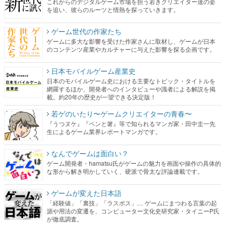
ゲームに多大な影響を受けた作家さんに取材し、ゲームが日本
のコンテンツ産業やカルチャーに与えた影響を探る企画です。
日本モバイルゲーム産業史
日本のモバイルゲーム史における主要なトピック・タイトルを
網羅するほか、開発者へのインタビューや識者による解説を掲
載。約20年の歴史が一望できる決定版！
若ゲのいたり〜ゲームクリエイターの青春〜
『うつヌケ』『ペンと箸』等で知られるマンガ家・田中圭一先
生によるゲーム業界レポートマンガです。
なんでゲームは面白い？
ゲーム開発者・hamatsu氏がゲームの魅力を画面や操作の具体的
な形から解き明かしていく、硬派で骨太な評論連載です。
ゲームが変えた日本語
「経験値」「裏技」「ラスボス」… ゲームにまつわる言葉の起
源や用法の変遷を、コンピューター文化史研究家・タイニーP氏
が徹底調査。
カテゴリ
特集記事