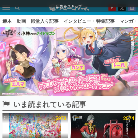
広告をスキップ
赫本
動画
殿堂入り記事
インタビュー
特集記事
マンガ
いま読まれている記事
ピックアップ
注目度
5973
注目度
2574
電ファミのいま読まれている記事ランキング
アプリセール情報