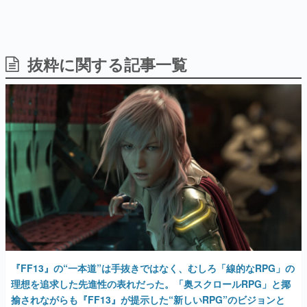
抜粋に関する記事一覧
日本のコンテンツ産業やカルチャーに与えた影響を探る企
画です。
日本モバイルゲーム産業史
日本のモバイルゲーム史における主要なトピック・タイト
ルを網羅するほか、開発者へのインタビューや識者による
解説を掲載。約20年の歴史が一望できる決定版！
若ゲのいたり〜ゲームクリエイターの青春〜
『うつヌケ』『ペンと箸』等で知られるマンガ家・田中圭
一先生によるゲーム業界レポートマンガです。
なんでゲームは面白い？
ゲーム開発者・hamatsu氏がゲームの魅力を画面や操作の
具体的な形から解き明かしていく、硬派で骨太な評論連載
です。
ゲームが変えた日本語
『FF13』の“一本道”は手抜きではなく、むしろ「線的なRPG」の
「経験値」「裏技」「ラスボス」… ゲームにまつわる言葉
の起源や用法の変遷を、コンピューター文化史研究家・タ
理想を追求した先進性の表れだった。「奥スクロールRPG」と揶
イニーP氏が徹底調査。
揄されながらも『FF13』が提示した“新しいRPG”のビジョンと
は？
カテゴリ
2023年8月7日 公開
特集記事