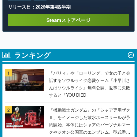
ランキング
1
「パリィ」や「ローリング」で女の子と会
話するソウルライク恋愛ゲーム『小早川さ
んはソウルライク』無料公開。返事に失敗
すると「YOU DIED」
2
『機動戦士ガンダム』の「シャア専用ザク
Ⅱ」をイメージした散水ホースリールが予
約開始。本体にはシャアのパーソナルマー
クやジオン公国軍のエンブレム、型式番号
などを配置
3
野球部の過酷な“補欠”を体験するゲーム
『球ひろいSimulator』が「1件」のウィッ