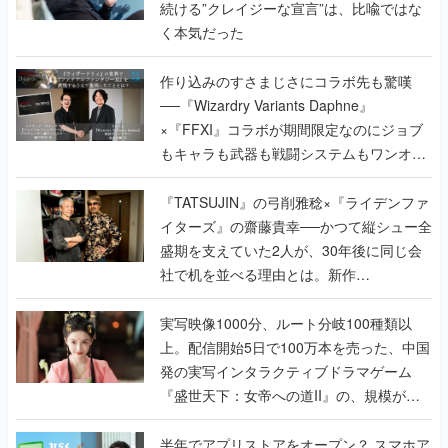
作り込みのすさまじさにコラボ先も驚嘆
──『Wizardry Variants Daphne』
×『FFXI』コラボが期間限定なのにジョブ
もキャラも武器も戦闘システムもワンオフ
で作り込まれた理由を両ディレクターに聞
く
『TATSUJIN』の弓削雅稔×『ライデンファ
イターズ』の齋藤貴幸──かつて縦シュー全
盛期を支えていた2人が、30年後に同じ会
社で机を並べる理由とは。新作
『TATSUJIN EXTREME』で初タッグを組
んだレジェンド2人に訊く開発秘話
実写映像1000分、ルート分岐100種類以
上。配信開始5日で100万本を売った、中国
発の実写インタラクティブドラマゲーム
『盛世天下：女帝への道II』の、規模が違
うこだわりをプロデューサーに聞いた
半年でアプリストアをオープン？ スマホア
プリの“代替ストア”として、わずか6ヵ月で
国内向けローンチを行った発見型ストア
『あっぷアリーナ！』仕掛け人に話を聞い