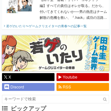
開く。業界の快男児・松山 洋に流れる血は
若ゲのいたり〜ゲームクリエイターの青春〜
の記事一覧
『少年ジャンプ』色だった【若ゲのいた
り】
X
Youtube
Discord
RSS
ピックアップ
電ファミのいま読まれている記事ランキング
アプリセール情報