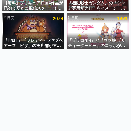
【無料】プリキュア映画4作品が
『機動戦士ガンダム』の「シャ
TVerで新たに配信スタート！な
ア専用ザクⅡ」をイメージした
インタビュー
んと2018年～2024年の映画ほぼ
散水ホースリールが予約開始。
注目度
2079
注目度
1991
すべてが見放題に、ぶっちゃけ
本体にはシャアのパーソナルマ
連載・特集一覧
ありえないラインナップ
ークやジオン公国軍のエンブレ
ム、型式番号などを配置
殿堂入り記事
SNS拡散数が数千以上！ ページビュー数万以上！ などな
『FNaF』「フレディ・ファズベ
『プリコネR』と『ウマ娘 プリ
ど。多くの人々に読まれた、電ファミ渾身の“殿堂入り”記
アーズ・ピザ」の実店舗がアメ
ティーダービー』のコラボが決
事をまとめました。
リカの商業施設「American
定！“最大170連無料”の8.5周年
Dream」に2027年オープン！
キャンペーンなども発表
ゲームの企画書
ScottGamesとの共同開発、食
名作ゲームクリエイターの方々に製作時のエピソードをお
聞きし、ヒットする企画（ゲーム）とは何か？を探ってい
事だけでなくステージショーや
きます。
没入型のホラー体験も楽しめる
赫本
この物語を解いてはいけない。『赫本』は、〈試験問題〉
の形をした短編ホラー小説集です。
新世代に訊く
これからのデジタルゲーム市場を担う若きクリエイター達
の姿を追い、彼らのルーツと情熱を探っていきます。
ゲーム世代の作家たち
ゲームに多大な影響を受けた作家さんに取材し、ゲームが