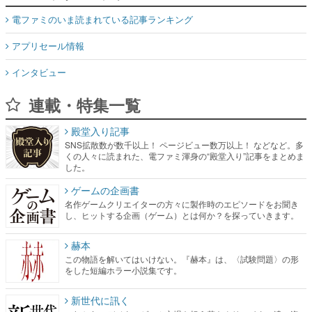
インタビュー
連載・特集一覧
殿堂入り記事
SNS拡散数が数千以上！ ページビュー数万以上！ などなど。多
くの人々に読まれた、電ファミ渾身の“殿堂入り”記事をまとめま
した。
ゲームの企画書
名作ゲームクリエイターの方々に製作時のエピソードをお聞き
し、ヒットする企画（ゲーム）とは何か？を探っていきます。
赫本
この物語を解いてはいけない。『赫本』は、〈試験問題〉の形
をした短編ホラー小説集です。
新世代に訊く
これからのデジタルゲーム市場を担う若きクリエイター達の姿
を追い、彼らのルーツと情熱を探っていきます。
ゲーム世代の作家たち