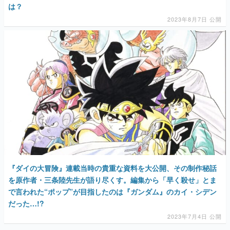
マンガ
女性向け
アプリレビュー
その他
電ファミニコゲーマーとは？
運営：株式会社マレ
『ダイの大冒険』連載当時の貴重な資料を大公開、その制作秘話
を原作者・三条陸先生が語り尽くす。編集から「早く殺せ」とま
で言われた“ポップ”が目指したのは『ガンダム』のカイ・シデン
だった…!?
2023年7月4日 公開
AD