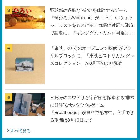
シュリストをもとにチェコ語に対応しSNS
で話題に。『キングダム・カム』開発元や
チェコのプロ野球選手から称賛の声
4
「東映」の“あのオープニング映像”がアク
リルブロックに。「東映ヒストリカル グッ
ズコレクション」が8月下旬より発売
5
不死身のニワトリと宇宙船を探索する“非常
に好評”なサバイバルゲーム
『Breathedge』が無料で配布中。入手でき
る期間は8月10日まで
すべて見る