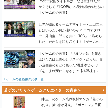
世界が認めるゲームデザイナー・上田文人
とはいったい何が凄いのか？ ヨコオタロ
ウ・外山圭一郎らと共に『ICO』に込めら
れたこだわりを語り尽くす！【ゲームの企
画書】
【ゲームの企画書】『ペルソナ3』を築き
上げたのは反骨心とリスペクトだった。赤
い企画書のもとに集った“愚連隊”がシリー
ズを生まれ変わらせるまで【橋野桂インタ
ビュー】
ゲームの企画書
の記事一覧
若ゲのいたり〜ゲームクリエイターの青春〜
田中圭一のゲーム業界取材マンガ『若ゲの
いたり』第2巻が発売。『ポケモン』田尻
智さん、『ゼビウス』遠藤雅伸さんらの貴
重なエピソードを収録