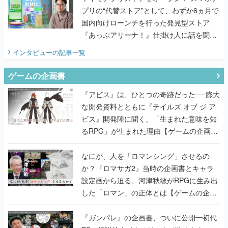
てみた
インタビュー
の記事一覧
ゲームの企画書
『アビス』は、ひとつの奇跡だった──膨大
な開発資料とともに『テイルズ オブ ジ ア
ビス』開発陣に聞く、「生まれた意味を知
るRPG」が生まれた理由【ゲームの企画
書】
なにが、人を「ロマンシング」させるの
か？『ロマサガ2』当時の企画書とキャラ
設定画から迫る、河津秋敏がRPGに生み出
した「ロマン」の正体とは【ゲームの企画
書】
『ガンパレ』の企画書、ついに公開━初代
PSの伝説的タイトルは、なぜ生まれたの
か？そして『LOOP8』へ受け継がれたもの
【ゲームの企画書】