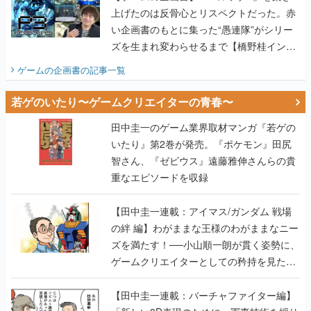
上げたのは反骨心とリスペクトだった。赤
い企画書のもとに集った“愚連隊”がシリー
ズを生まれ変わらせるまで【橋野桂インタ
ビュー】
ゲームの企画書
の記事一覧
若ゲのいたり〜ゲームクリエイターの青春〜
田中圭一のゲーム業界取材マンガ『若ゲの
いたり』第2巻が発売。『ポケモン』田尻
智さん、『ゼビウス』遠藤雅伸さんらの貴
重なエピソードを収録
【田中圭一連載：アイマス/ガンダム 戦場
の絆 編】わがままな王様のわがままなニー
ズを満たす！──小山順一朗が貫く姿勢に、
ゲームクリエイターとしての矜持を見た
【若ゲのいたり最終回】
【田中圭一連載：バーチャファイター編】