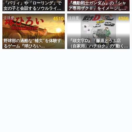
「パリィ」や「ローリング」で
『機動戦士ガンダム』の「シャ
女の子と会話するソウルライク
ア専用ザクⅡ」をイメージした
インタビュー
恋愛ゲーム『小早川さんはソウ
散水ホースリールが予約開始。
注目度
4510
注目度
4356
ルライク』無料公開。返事に失
本体にはシャアのパーソナルマ
連載・特集一覧
敗すると「YOU DIED」
ークやジオン公国軍のエンブレ
ム、型式番号などを配置
殿堂入り記事
SNS拡散数が数千以上！ ページビュー数万以上！ などな
野球部の過酷な“補欠”を体験す
『頭文字D』「藤原とうふ店
ど。多くの人々に読まれた、電ファミ渾身の“殿堂入り”記
るゲーム『球ひろい
（自家用）ハチロク」の“動くテ
事をまとめました。
Simulator』が「1件」のウィッ
ィッシュケース”が買えるポップ
シュリストをもとにチェコ語に
アップショップが開催へ。マン
ゲームの企画書
対応しSNSで話題に。『キング
ガの舞台である群馬の「イオン
名作ゲームクリエイターの方々に製作時のエピソードをお
聞きし、ヒットする企画（ゲーム）とは何か？を探ってい
ダム・カム』開発元やチェコの
モール高崎」にて、8月11日か
きます。
プロ野球選手から称賛の声
ら8月20日までの期間限定で開
催予定
赫本
この物語を解いてはいけない。『赫本』は、〈試験問題〉
の形をした短編ホラー小説集です。
新世代に訊く
これからのデジタルゲーム市場を担う若きクリエイター達
の姿を追い、彼らのルーツと情熱を探っていきます。
ゲーム世代の作家たち
ゲームに多大な影響を受けた作家さんに取材し、ゲームが