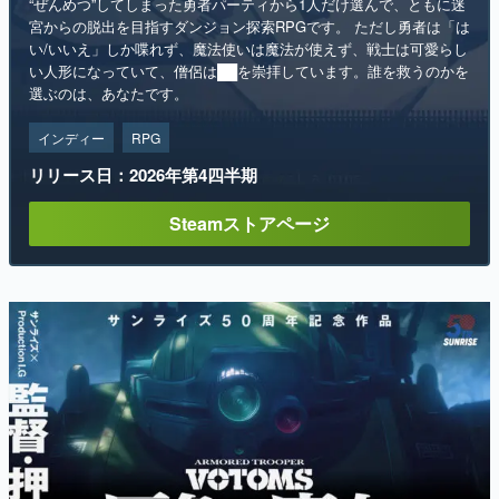
“ぜんめつ”してしまった勇者パーティから1人だけ選んで、ともに迷
宮からの脱出を目指すダンジョン探索RPGです。 ただし勇者は「は
い/いいえ」しか喋れず、魔法使いは魔法が使えず、戦士は可愛らし
い人形になっていて、僧侶は██を崇拝しています。誰を救うのかを
選ぶのは、あなたです。
インディー
RPG
リリース日：2026年第4四半期
Steamストアページ