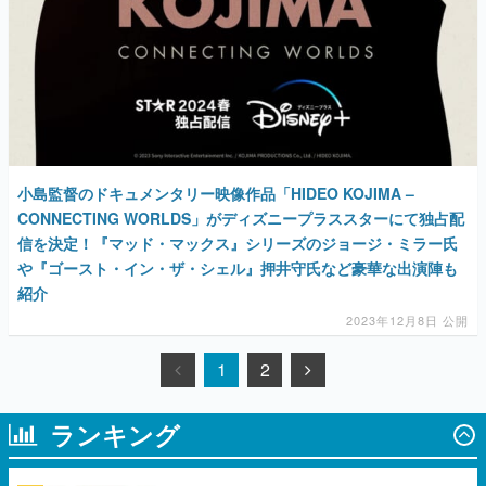
小島監督のドキュメンタリー映像作品「HIDEO KOJIMA –
CONNECTING WORLDS」がディズニープラススターにて独占配
信を決定！『マッド・マックス』シリーズのジョージ・ミラー氏
や『ゴースト・イン・ザ・シェル』押井守氏など豪華な出演陣も
紹介
2023年12月8日 公開
1
2
ランキング