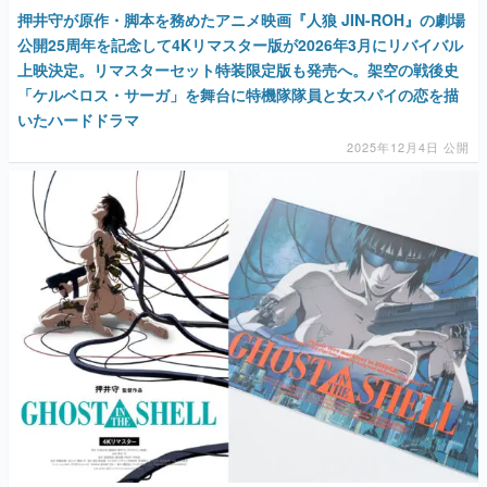
押井守が原作・脚本を務めたアニメ映画『人狼 JIN-ROH』の劇場
公開25周年を記念して4Kリマスター版が2026年3月にリバイバル
上映決定。リマスターセット特装限定版も発売へ。架空の戦後史
「ケルベロス・サーガ」を舞台に特機隊隊員と女スパイの恋を描
いたハードドラマ
2025年12月4日 公開