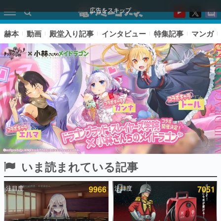
広告をスキップ
赫本
動画
殿堂入り記事
インタビュー
特集記事
マンガ
いま読まれている記事
ピックアップ
注目度
9966
注目度
7051
電ファミのいま読まれている記事ランキング
アプリセール情報