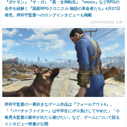
『ポケモン』『サ・ガ』『真・女神転生』『moon』などRPGの
名作を紐解く『国産RPGクロニクル 物語の革命者たち』4月27日
発売。押井守監督へのロングインタビューも掲載
2026年3月26日 公開
押井守監督の一番好きなゲーム作品は『フォールアウト4』。
「『バーチャファイター』は中学生にボロ負けしてやめた」「小
島秀夫監督の新作が出たら遊びたい」など、ゲームについて語る
インタビュー映像が公開