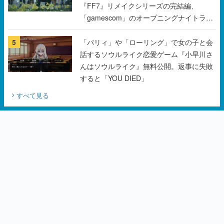
『FF7』リメイクシリーズの完結編、
「gamescom」のオープニングナイトライ
ブにてディレクターの浜口直樹氏が登壇す
る予定
5
「パリィ」や「ローリング」で女の子と会
話するソウルライク恋愛ゲーム『小早川さ
んはソウルライク』無料公開。返事に失敗
すると「YOU DIED」
すべて見る