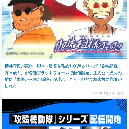
押井守氏が原作・脚本・監督を務めたOVAシリーズ『御先祖様
万々歳！』が各種プラットフォームで配信開始。主人公・犬丸の
前に「未来から来た孫娘」が現れ、ごく一般的な核家族に崩壊が
訪れる
2026年1月23日 公開