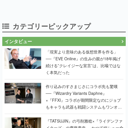
カテゴリーピックアップ
インタビュー
「現実より意味のある仮想世界を作る」
──『EVE Online』の生みの親が18年掲げ
続ける”クレイジーな宣言”は、比喩ではな
く本気だった
作り込みのすさまじさにコラボ先も驚嘆
──『Wizardry Variants Daphne』
×『FFXI』コラボが期間限定なのにジョブ
もキャラも武器も戦闘システムもワンオフ
で作り込まれた理由を両ディレクターに聞
く
『TATSUJIN』の弓削雅稔×『ライデンファ
イターズ』の齋藤貴幸──かつて縦シュー全