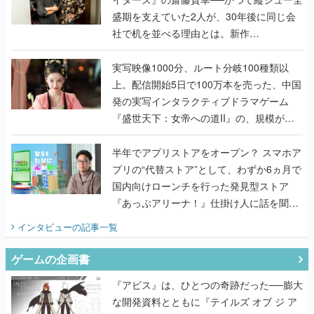
盛期を支えていた2人が、30年後に同じ会
社で机を並べる理由とは。新作
『TATSUJIN EXTREME』で初タッグを組
んだレジェンド2人に訊く開発秘話
実写映像1000分、ルート分岐100種類以
上。配信開始5日で100万本を売った、中国
発の実写インタラクティブドラマゲーム
『盛世天下：女帝への道II』の、規模が違
うこだわりをプロデューサーに聞いた
半年でアプリストアをオープン？ スマホア
プリの“代替ストア”として、わずか6ヵ月で
国内向けローンチを行った発見型ストア
『あっぷアリーナ！』仕掛け人に話を聞い
てみた
インタビュー
の記事一覧
ゲームの企画書
『アビス』は、ひとつの奇跡だった──膨大
な開発資料とともに『テイルズ オブ ジ ア