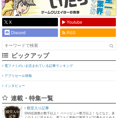
X
Youtube
Discord
RSS
ピックアップ
電ファミのいま読まれている記事ランキング
アプリセール情報
インタビュー
連載・特集一覧
殿堂入り記事
SNS拡散数が数千以上！ ページビュー数万以上！ などなど。多
くの人々に読まれた、電ファミ渾身の“殿堂入り”記事をまとめま