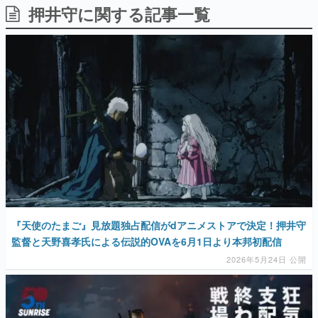
押井守に関する記事一覧
日本のコンテンツ産業やカルチャーに与えた影響を探る企
画です。
日本モバイルゲーム産業史
日本のモバイルゲーム史における主要なトピック・タイト
ルを網羅するほか、開発者へのインタビューや識者による
解説を掲載。約20年の歴史が一望できる決定版！
若ゲのいたり〜ゲームクリエイターの青春〜
『うつヌケ』『ペンと箸』等で知られるマンガ家・田中圭
一先生によるゲーム業界レポートマンガです。
なんでゲームは面白い？
ゲーム開発者・hamatsu氏がゲームの魅力を画面や操作の
具体的な形から解き明かしていく、硬派で骨太な評論連載
です。
ゲームが変えた日本語
『天使のたまご』見放題独占配信がdアニメストアで決定！押井守
「経験値」「裏技」「ラスボス」… ゲームにまつわる言葉
の起源や用法の変遷を、コンピューター文化史研究家・タ
監督と天野喜孝氏による伝説的OVAを6月1日より本邦初配信
イニーP氏が徹底調査。
2026年5月24日 公開
カテゴリ
特集記事