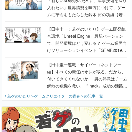
「新しい3D表現のために、軍事技術を採り
入れたい」世界情勢を味方につけて、ゲー
ムに革命をもたらした鈴木 裕の功績【若ゲ
のいたり】
【田中圭一：若ゲのいたり】ゲーム開発統
合環境「Unreal Engine」最新バージョン
で、開発環境はどう変わる？ ゲーム業界向
けソリューションイベント「GTMF2019」
に行って、より理解を深めよう【PR】
【田中圭一連載：サイバーコネクトツー
編】すべての責任はオレが取る。だから、
付いてきてくれないか──男の熱意はチーム
解散の危機を救い、『.hack』成功の活路を
開く。業界の快男児・松山 洋に流れる血は
若ゲのいたり〜ゲームクリエイターの青春〜
の記事一覧
『少年ジャンプ』色だった【若ゲのいた
り】