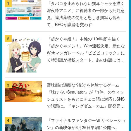
1
「タバコを止められない猫耳キャラを描く
深夜枠アニメ」に視聴者の一部から批判意
見。違法薬物の使用と思しき描写も含め
て、BPOが議論を交わす
2
『超かぐや姫！』本編の“10年後”を描く
『超かぐやメシ！』Web連載決定。新たな
Webマンガレーベル「ビビビコミック」に
て特別話が掲載スタート、あのお話には…
まだ続きがある！
3
野球部の過酷な“補欠”を体験するゲーム
『球ひろいSimulator』が「1件」のウィッ
シュリストをもとにチェコ語に対応しSNS
で話題に。『キングダム・カム』開発元や
チェコのプロ野球選手から称賛の声
4
『ファイナルファンタジーⅦ リベレーショ
ン』の新映像が8月26日早朝に公開へ。