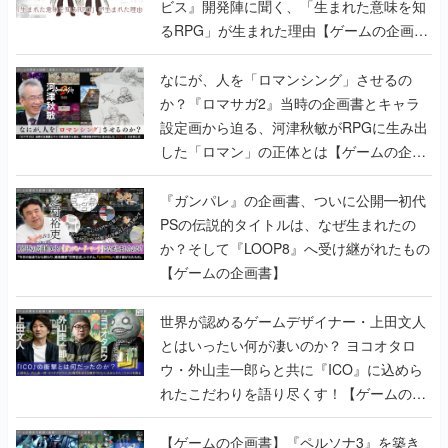
ビス』開発陣に聞く、「生まれた意味を知
るRPG」が生まれた理由【ゲームの企画
書】
なにが、人を「ロマンシング」させるの
か？『ロマサガ2』当時の企画書とキャラ
設定画から迫る、河津秋敏がRPGに生み出
した「ロマン」の正体とは【ゲームの企画
書】
『ガンパレ』の企画書、ついに公開━初代
PSの伝説的タイトルは、なぜ生まれたの
か？そして『LOOP8』へ受け継がれたもの
【ゲームの企画書】
世界が認めるゲームデザイナー・上田文人
とはいったい何が凄いのか？ ヨコオタロ
ウ・外山圭一郎らと共に『ICO』に込めら
れたこだわりを語り尽くす！【ゲームの企
画書】
【ゲームの企画書】『ペルソナ3』を築き