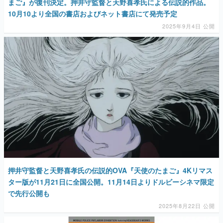
まご』が復刊決定。押井守監督と天野喜孝氏による伝説的作品。
10月10より全国の書店およびネット書店にて発売予定
2025年9月4日 公開
押井守監督と天野喜孝氏の伝説的OVA『天使のたまご』4Kリマス
ター版が11月21日に全国公開。11月14日よりドルビーシネマ限定
で先行公開も
2025年8月22日 公開