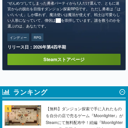
“ぜんめつ”してしまった勇者パーティから1人だけ選んで、ともに迷
宮からの脱出を目指すダンジョン探索RPGです。 ただし勇者は「は
い/いいえ」しか喋れず、魔法使いは魔法が使えず、戦士は可愛らし
い人形になっていて、僧侶は██を崇拝しています。誰を救うのかを
選ぶのは、あなたです。
インディー
RPG
リリース日：2026年第4四半期
Steamストアページ
ランキング
1
【無料】ダンジョン探索で手に入れたもの
を自分の店で売るゲーム『Moonlighter』が
Steamにて無料配布中！続編『Moonlighter