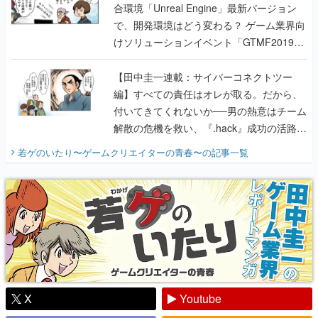
合環境「Unreal Engine」最新バージョン
で、開発環境はどう変わる？ ゲーム業界向
けソリューションイベント「GTMF2019」
に行って、より理解を深めよう【PR】
【田中圭一連載：サイバーコネクトツー
編】すべての責任はオレが取る。だから、
付いてきてくれないか──男の熱意はチーム
解散の危機を救い、『.hack』成功の活路を
開く。業界の快男児・松山 洋に流れる血は
若ゲのいたり〜ゲームクリエイターの青春〜
の記事一覧
『少年ジャンプ』色だった【若ゲのいた
り】
X
Youtube