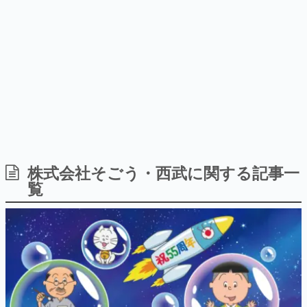
日本のコンテンツ産業やカルチャーに与えた影響を探る企
画です。
日本モバイルゲーム産業史
日本のモバイルゲーム史における主要なトピック・タイト
ルを網羅するほか、開発者へのインタビューや識者による
解説を掲載。約20年の歴史が一望できる決定版！
若ゲのいたり〜ゲームクリエイターの青春〜
『うつヌケ』『ペンと箸』等で知られるマンガ家・田中圭
一先生によるゲーム業界レポートマンガです。
なんでゲームは面白い？
ゲーム開発者・hamatsu氏がゲームの魅力を画面や操作の
株式会社そごう・西武に関する記事一
具体的な形から解き明かしていく、硬派で骨太な評論連載
覧
です。
ゲームが変えた日本語
「経験値」「裏技」「ラスボス」… ゲームにまつわる言葉
の起源や用法の変遷を、コンピューター文化史研究家・タ
イニーP氏が徹底調査。
カテゴリ
特集記事