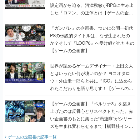
設定画から迫る、河津秋敏がRPGに生み出
した「ロマン」の正体とは【ゲームの企画
書】
『ガンパレ』の企画書、ついに公開━初代
PSの伝説的タイトルは、なぜ生まれたの
か？そして『LOOP8』へ受け継がれたもの
【ゲームの企画書】
世界が認めるゲームデザイナー・上田文人
とはいったい何が凄いのか？ ヨコオタロ
ウ・外山圭一郎らと共に『ICO』に込めら
れたこだわりを語り尽くす！【ゲームの企
画書】
【ゲームの企画書】『ペルソナ3』を築き
上げたのは反骨心とリスペクトだった。赤
い企画書のもとに集った“愚連隊”がシリー
ズを生まれ変わらせるまで【橋野桂インタ
ビュー】
ゲームの企画書
の記事一覧