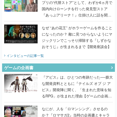
プリの“代替ストア”として、わずか6ヵ月で
国内向けローンチを行った発見型ストア
『あっぷアリーナ！』仕掛け人に話を聞い
てみた
なぜ “あの花王” がホラーゲームを作ること
になったのか？ 敵に見つからないようにマ
ジックリンでこっそり掃除する『しずかな
おそうじ』が生まれるまで【開発座談会】
インタビュー
の記事一覧
ゲームの企画書
『アビス』は、ひとつの奇跡だった──膨大
な開発資料とともに『テイルズ オブ ジ ア
ビス』開発陣に聞く、「生まれた意味を知
るRPG」が生まれた理由【ゲームの企画
書】
なにが、人を「ロマンシング」させるの
か？『ロマサガ2』当時の企画書とキャラ