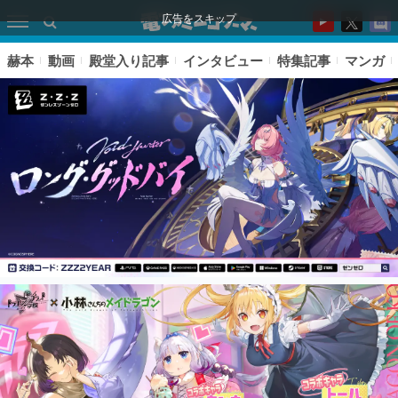
広告をスキップ
赫本
動画
殿堂入り記事
インタビュー
特集記事
マンガ
ピックアップ
電ファミのいま読まれている記事ランキング
アプリセール情報