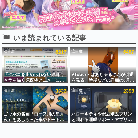
インタビュー
連載・特集一覧
殿堂入り記事
いま読まれている記事
SNS拡散数が数千以上！ ページビュー数万以上！ などな
ど。多くの人々に読まれた、電ファミ渾身の“殿堂入り”記
事をまとめました。
注目度
8217
注目度
6457
ゲームの企画書
名作ゲームクリエイターの方々に製作時のエピソードをお
聞きし、ヒットする企画（ゲーム）とは何か？を探ってい
「タバコを止められない猫耳キ
VTuber・ばあちゃるさんが引退
きます。
ャラを描く深夜枠アニメ」に視
を発表。時期などの詳細は8月9
赫本
聴者の一部から批判意見。違法
日15時からの配信で説明
この物語を解いてはいけない。『赫本』は、〈試験問題〉
注目度
3333
注目度
2398
薬物の使用と思しき描写も含め
の形をした短編ホラー小説集です。
て、BPOが議論を交わす
新世代に訊く
ゴッホの名画『ローヌ川の星月
ハローキティやポムポムプリン
これからのデジタルゲーム市場を担う若きクリエイター達
の姿を追い、彼らのルーツと情熱を探っていきます。
夜』をあしらった傘やトートバ
と眠れる睡眠サポートアプリ
ッグなどが登場。8月7日21時よ
『ゆめたび』が配信中。キャラ
り2日間限定で予約販売
ごとのASMRや目覚ましアラー
ゲーム世代の作家たち
ムも搭載
ゲームに多大な影響を受けた作家さんに取材し、ゲームが