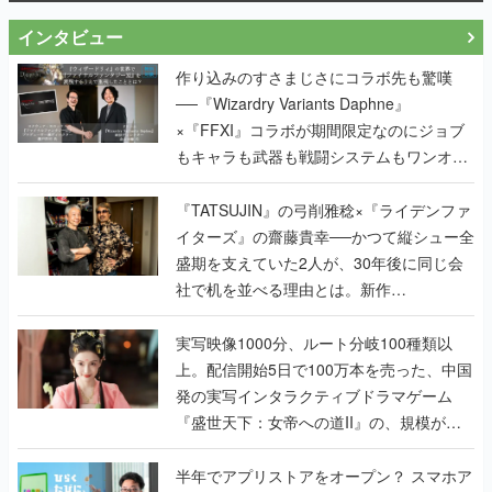
インタビュー
作り込みのすさまじさにコラボ先も驚嘆
──『Wizardry Variants Daphne』
×『FFXI』コラボが期間限定なのにジョブ
もキャラも武器も戦闘システムもワンオフ
で作り込まれた理由を両ディレクターに聞
く
『TATSUJIN』の弓削雅稔×『ライデンファ
イターズ』の齋藤貴幸──かつて縦シュー全
盛期を支えていた2人が、30年後に同じ会
社で机を並べる理由とは。新作
『TATSUJIN EXTREME』で初タッグを組
んだレジェンド2人に訊く開発秘話
実写映像1000分、ルート分岐100種類以
上。配信開始5日で100万本を売った、中国
発の実写インタラクティブドラマゲーム
『盛世天下：女帝への道II』の、規模が違
うこだわりをプロデューサーに聞いた
半年でアプリストアをオープン？ スマホア