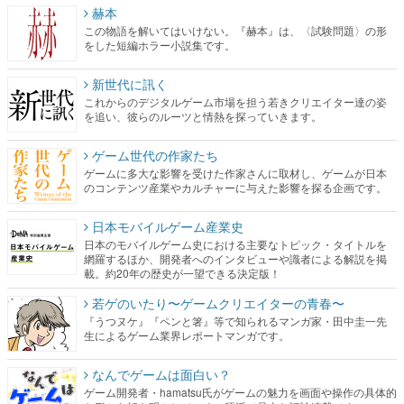
赫本
この物語を解いてはいけない。『赫本』は、〈試験問題〉の形
をした短編ホラー小説集です。
新世代に訊く
これからのデジタルゲーム市場を担う若きクリエイター達の姿
を追い、彼らのルーツと情熱を探っていきます。
ゲーム世代の作家たち
ゲームに多大な影響を受けた作家さんに取材し、ゲームが日本
のコンテンツ産業やカルチャーに与えた影響を探る企画です。
日本モバイルゲーム産業史
日本のモバイルゲーム史における主要なトピック・タイトルを
網羅するほか、開発者へのインタビューや識者による解説を掲
載。約20年の歴史が一望できる決定版！
若ゲのいたり〜ゲームクリエイターの青春〜
『うつヌケ』『ペンと箸』等で知られるマンガ家・田中圭一先
生によるゲーム業界レポートマンガです。
なんでゲームは面白い？
ゲーム開発者・hamatsu氏がゲームの魅力を画面や操作の具体的