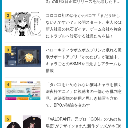
2』の9月2日正式リリースを記念したキャ
ンペーン
2
コロコロ初のゆるかわ4コマ『まだサ終し
ないんですか？』公開スタート。主人公は
新入社員の侘石ダイヤ、ゲーム会社を舞台
にトラブルへ対応する社員たちを描く
3
ハローキティやポムポムプリンと眠れる睡
眠サポートアプリ『ゆめたび』が配信中。
キャラごとのASMRや目覚ましアラームも
搭載
4
「タバコを止められない猫耳キャラを描く
深夜枠アニメ」に視聴者の一部から批判意
見。違法薬物の使用と思しき描写も含め
て、BPOが議論を交わす
5
『VALORANT』元プロ「GON」の“あの名
場面”がデザインされた新作グッズが本日8