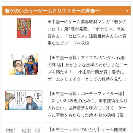
若ゲのいたり〜ゲームクリエイターの青春〜
田中圭一のゲーム業界取材マンガ『若ゲの
いたり』第2巻が発売。『ポケモン』田尻
智さん、『ゼビウス』遠藤雅伸さんらの貴
重なエピソードを収録
【田中圭一連載：アイマス/ガンダム 戦場
の絆 編】わがままな王様のわがままなニー
ズを満たす！──小山順一朗が貫く姿勢に、
ゲームクリエイターとしての矜持を見た
【若ゲのいたり最終回】
【田中圭一連載：バーチャファイター編】
「新しい3D表現のために、軍事技術を採り
入れたい」世界情勢を味方につけて、ゲー
ムに革命をもたらした鈴木 裕の功績【若ゲ
のいたり】
【田中圭一：若ゲのいたり】ゲーム開発統