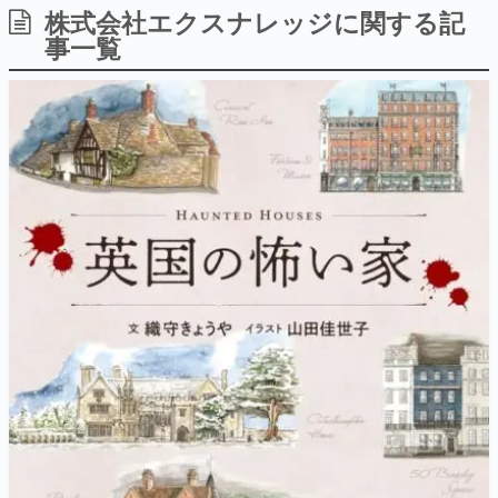
株式会社エクスナレッジに関する記
日本のコンテンツ産業やカルチャーに与えた影響を探る企
画です。
事一覧
日本モバイルゲーム産業史
日本のモバイルゲーム史における主要なトピック・タイト
ルを網羅するほか、開発者へのインタビューや識者による
解説を掲載。約20年の歴史が一望できる決定版！
若ゲのいたり〜ゲームクリエイターの青春〜
『うつヌケ』『ペンと箸』等で知られるマンガ家・田中圭
一先生によるゲーム業界レポートマンガです。
なんでゲームは面白い？
ゲーム開発者・hamatsu氏がゲームの魅力を画面や操作の
具体的な形から解き明かしていく、硬派で骨太な評論連載
です。
ゲームが変えた日本語
「経験値」「裏技」「ラスボス」… ゲームにまつわる言葉
の起源や用法の変遷を、コンピューター文化史研究家・タ
イニーP氏が徹底調査。
カテゴリ
特集記事