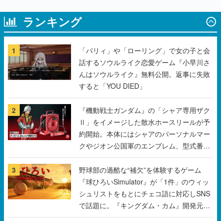
ランキング
1
「パリィ」や「ローリング」で女の子と会
話するソウルライク恋愛ゲーム『小早川さ
んはソウルライク』無料公開。返事に失敗
すると「YOU DIED」
2
『機動戦士ガンダム』の「シャア専用ザク
Ⅱ」をイメージした散水ホースリールが予
約開始。本体にはシャアのパーソナルマー
クやジオン公国軍のエンブレム、型式番号
などを配置
3
野球部の過酷な“補欠”を体験するゲーム
『球ひろいSimulator』が「1件」のウィッ
シュリストをもとにチェコ語に対応しSNS
で話題に。『キングダム・カム』開発元や
チェコのプロ野球選手から称賛の声