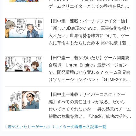
ゲームクリエイターとしての矜持を見た
【若ゲのいたり最終回】
【田中圭一連載：バーチャファイター編】
「新しい3D表現のために、軍事技術を採り
入れたい」世界情勢を味方につけて、ゲー
ムに革命をもたらした鈴木 裕の功績【若ゲ
のいたり】
【田中圭一：若ゲのいたり】ゲーム開発統
合環境「Unreal Engine」最新バージョン
で、開発環境はどう変わる？ ゲーム業界向
けソリューションイベント「GTMF2019」
に行って、より理解を深めよう【PR】
【田中圭一連載：サイバーコネクトツー
編】すべての責任はオレが取る。だから、
付いてきてくれないか──男の熱意はチーム
解散の危機を救い、『.hack』成功の活路を
開く。業界の快男児・松山 洋に流れる血は
若ゲのいたり〜ゲームクリエイターの青春〜
の記事一覧
『少年ジャンプ』色だった【若ゲのいた