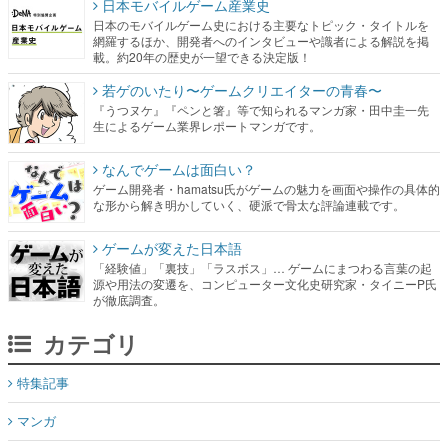
日本モバイルゲーム産業史
日本のモバイルゲーム史における主要なトピック・タイトルを
網羅するほか、開発者へのインタビューや識者による解説を掲
載。約20年の歴史が一望できる決定版！
若ゲのいたり〜ゲームクリエイターの青春〜
『うつヌケ』『ペンと箸』等で知られるマンガ家・田中圭一先
生によるゲーム業界レポートマンガです。
なんでゲームは面白い？
ゲーム開発者・hamatsu氏がゲームの魅力を画面や操作の具体的
な形から解き明かしていく、硬派で骨太な評論連載です。
ゲームが変えた日本語
「経験値」「裏技」「ラスボス」… ゲームにまつわる言葉の起
源や用法の変遷を、コンピューター文化史研究家・タイニーP氏
が徹底調査。
カテゴリ
特集記事
マンガ