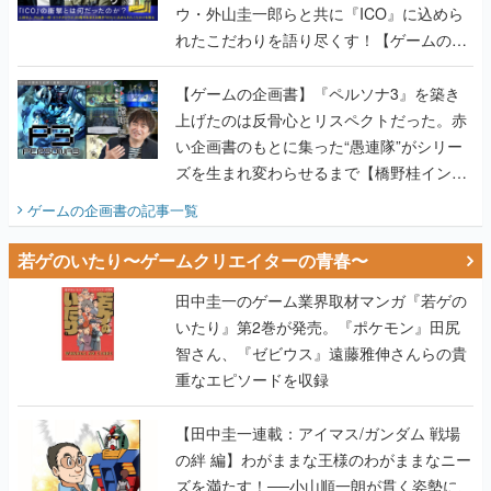
ウ・外山圭一郎らと共に『ICO』に込めら
れたこだわりを語り尽くす！【ゲームの企
画書】
【ゲームの企画書】『ペルソナ3』を築き
上げたのは反骨心とリスペクトだった。赤
い企画書のもとに集った“愚連隊”がシリー
ズを生まれ変わらせるまで【橋野桂インタ
ビュー】
ゲームの企画書
の記事一覧
若ゲのいたり〜ゲームクリエイターの青春〜
田中圭一のゲーム業界取材マンガ『若ゲの
いたり』第2巻が発売。『ポケモン』田尻
智さん、『ゼビウス』遠藤雅伸さんらの貴
重なエピソードを収録
【田中圭一連載：アイマス/ガンダム 戦場
の絆 編】わがままな王様のわがままなニー
ズを満たす！──小山順一朗が貫く姿勢に、