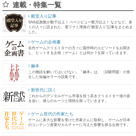
連載・特集一覧
殿堂入り記事
SNS拡散数が数千以上！ ページビュー数万以上！ などなど。多
くの人々に読まれた、電ファミ渾身の“殿堂入り”記事をまとめま
した。
ゲームの企画書
名作ゲームクリエイターの方々に製作時のエピソードをお聞き
し、ヒットする企画（ゲーム）とは何か？を探っていきます。
赫本
この物語を解いてはいけない。『赫本』は、〈試験問題〉の形
をした短編ホラー小説集です。
新世代に訊く
これからのデジタルゲーム市場を担う若きクリエイター達の姿
を追い、彼らのルーツと情熱を探っていきます。
ゲーム世代の作家たち
ゲームに多大な影響を受けた作家さんに取材し、ゲームが日本
のコンテンツ産業やカルチャーに与えた影響を探る企画です。