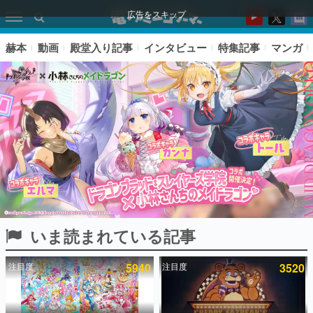
広告をスキップ
赫本
動画
殿堂入り記事
インタビュー
特集記事
マンガ
いま読まれている記事
ピックアップ
注目度
5940
注目度
3520
電ファミのいま読まれている記事ランキング
アプリセール情報