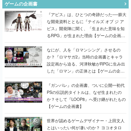
ゲームの企画書
『アビス』は、ひとつの奇跡だった──膨大
な開発資料とともに『テイルズ オブ ジ ア
ビス』開発陣に聞く、「生まれた意味を知
るRPG」が生まれた理由【ゲームの企画
書】
なにが、人を「ロマンシング」させるの
か？『ロマサガ2』当時の企画書とキャラ
設定画から迫る、河津秋敏がRPGに生み出
した「ロマン」の正体とは【ゲームの企画
書】
『ガンパレ』の企画書、ついに公開━初代
PSの伝説的タイトルは、なぜ生まれたの
か？そして『LOOP8』へ受け継がれたもの
【ゲームの企画書】
世界が認めるゲームデザイナー・上田文人
とはいったい何が凄いのか？ ヨコオタロ