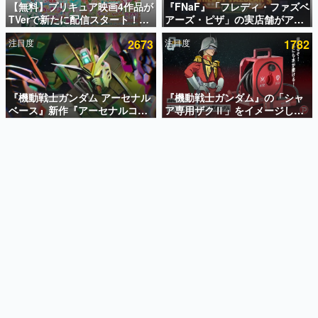
【無料】プリキュア映画4作品が
『FNaF』「フレディ・ファズベ
TVerで新たに配信スタート！な
アーズ・ピザ」の実店舗がアメ
インタビュー
んと2018年～2024年の映画ほぼ
リカの商業施設「American
注目度
2673
注目度
1782
すべてが見放題に、ぶっちゃけ
Dream」に2027年オープン！
連載・特集一覧
ありえないラインナップ
ScottGamesとの共同開発、食
事だけでなくステージショーや
殿堂入り記事
没入型のホラー体験も楽しめる
SNS拡散数が数千以上！ ページビュー数万以上！ などな
『機動戦士ガンダム アーセナル
『機動戦士ガンダム』の「シャ
ど。多くの人々に読まれた、電ファミ渾身の“殿堂入り”記
ベース』新作『アーセナルコマ
ア専用ザクⅡ」をイメージした
事をまとめました。
ンダー』発表！8月28日からオ
散水ホースリールが予約開始。
ープンベータテスト開催、2027
本体にはシャアのパーソナルマ
ゲームの企画書
年2月下旬に稼働予定
ークやジオン公国軍のエンブレ
名作ゲームクリエイターの方々に製作時のエピソードをお
聞きし、ヒットする企画（ゲーム）とは何か？を探ってい
ム、型式番号などを配置
きます。
赫本
この物語を解いてはいけない。『赫本』は、〈試験問題〉
の形をした短編ホラー小説集です。
新世代に訊く
これからのデジタルゲーム市場を担う若きクリエイター達
の姿を追い、彼らのルーツと情熱を探っていきます。
ゲーム世代の作家たち
ゲームに多大な影響を受けた作家さんに取材し、ゲームが