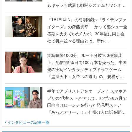
もキャラも武器も戦闘システムもワンオフ
で作り込まれた理由を両ディレクターに聞
く
『TATSUJIN』の弓削雅稔×『ライデンファ
イターズ』の齋藤貴幸──かつて縦シュー全
盛期を支えていた2人が、30年後に同じ会
社で机を並べる理由とは。新作
『TATSUJIN EXTREME』で初タッグを組
んだレジェンド2人に訊く開発秘話
実写映像1000分、ルート分岐100種類以
上。配信開始5日で100万本を売った、中国
発の実写インタラクティブドラマゲーム
『盛世天下：女帝への道II』の、規模が違
うこだわりをプロデューサーに聞いた
半年でアプリストアをオープン？ スマホア
プリの“代替ストア”として、わずか6ヵ月で
国内向けローンチを行った発見型ストア
『あっぷアリーナ！』仕掛け人に話を聞い
てみた
インタビュー
の記事一覧