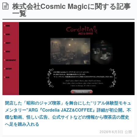
株式会社Cosmic Magicに関する記事
日本のコンテンツ産業やカルチャーに与えた影響を探る企
画です。
一覧
日本モバイルゲーム産業史
日本のモバイルゲーム史における主要なトピック・タイト
ルを網羅するほか、開発者へのインタビューや識者による
解説を掲載。約20年の歴史が一望できる決定版！
若ゲのいたり〜ゲームクリエイターの青春〜
『うつヌケ』『ペンと箸』等で知られるマンガ家・田中圭
一先生によるゲーム業界レポートマンガです。
なんでゲームは面白い？
ゲーム開発者・hamatsu氏がゲームの魅力を画面や操作の
具体的な形から解き明かしていく、硬派で骨太な評論連載
です。
ゲームが変えた日本語
「経験値」「裏技」「ラスボス」… ゲームにまつわる言葉
閉店した「昭和のジャズ喫茶」を舞台にした“リアル体験型モキュ
の起源や用法の変遷を、コンピューター文化史研究家・タ
イニーP氏が徹底調査。
メンタリー”ARG『Cordelia JAZZ&COFFEE』詳細が初公開。不
穏な動画、怪しい広告、公式サイトなどの情報から喫茶店の歴史
カテゴリ
へ足を踏み入れる
2026年6月3日 公開
特集記事