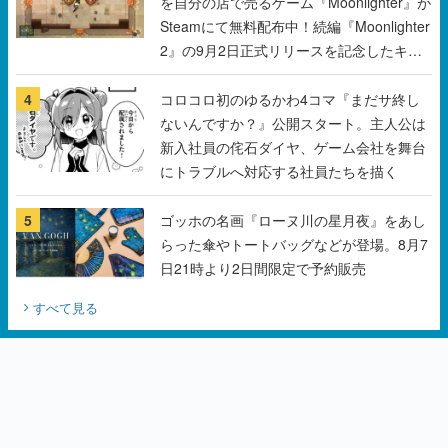
を自分の店で売るゲーム『Moonlighter』が
Steamにて無料配布中！続編『Moonlighter
2』の9月2日正式リリースを記念したキャ
ンペーン
4
コロコロ初のゆるかわ4コマ『まだサ終し
ないんですか？』公開スタート。主人公は
新入社員の侘石ダイヤ、ゲーム会社を舞台
にトラブルへ対応する社員たちを描く
5
ゴッホの名画『ローヌ川の星月夜』をあし
らった傘やトートバッグなどが登場。8月7
日21時より2日間限定で予約販売
すべて見る