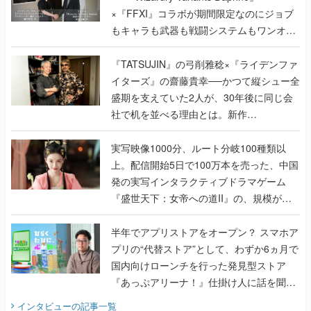
×『FFXI』コラボが期間限定なのにジョブ
もキャラも武器も戦闘システムもワンオフ
で作り込まれた理由を両ディレクターに聞
く
『TATSUJIN』の弓削雅稔×『ライデンファ
イターズ』の齋藤貴幸──かつて縦シュー全
盛期を支えていた2人が、30年後に同じ会
社で机を並べる理由とは。新作
『TATSUJIN EXTREME』で初タッグを組
んだレジェンド2人に訊く開発秘話
実写映像1000分、ルート分岐100種類以
上。配信開始5日で100万本を売った、中国
発の実写インタラクティブドラマゲーム
『盛世天下：女帝への道II』の、規模が違
うこだわりをプロデューサーに聞いた
半年でアプリストアをオープン？ スマホア
プリの“代替ストア”として、わずか6ヵ月で
国内向けローンチを行った発見型ストア
『あっぷアリーナ！』仕掛け人に話を聞い
てみた
インタビュー
の記事一覧