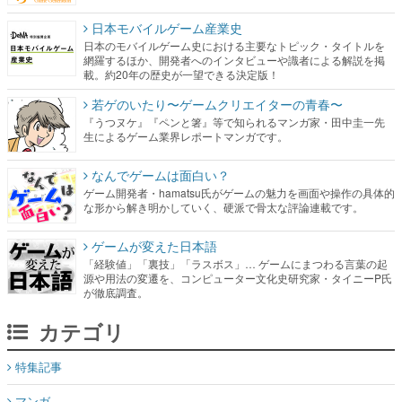
日本モバイルゲーム産業史
日本のモバイルゲーム史における主要なトピック・タイトルを
網羅するほか、開発者へのインタビューや識者による解説を掲
載。約20年の歴史が一望できる決定版！
若ゲのいたり〜ゲームクリエイターの青春〜
『うつヌケ』『ペンと箸』等で知られるマンガ家・田中圭一先
生によるゲーム業界レポートマンガです。
なんでゲームは面白い？
ゲーム開発者・hamatsu氏がゲームの魅力を画面や操作の具体的
な形から解き明かしていく、硬派で骨太な評論連載です。
ゲームが変えた日本語
「経験値」「裏技」「ラスボス」… ゲームにまつわる言葉の起
源や用法の変遷を、コンピューター文化史研究家・タイニーP氏
が徹底調査。
カテゴリ
特集記事
マンガ