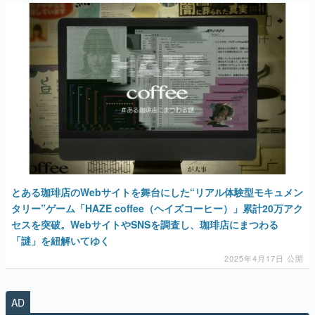
マンガ
女性向け
アプリレビュー
その他
電ファミニコゲーマーとは？
運営：株式会社マレ
とある珈琲店のWebサイトを舞台にした“リアル体験型モキュメン
タリー”ゲーム「HAZE coffee（ヘイズコーヒー）」累計20万アク
セスを突破。WebサイトやSNSを調査し、珈琲店にまつわる
「謎」を紐解いてゆく
2025年4月17日 公開
AD