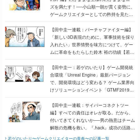
ズを満たす！──小山順一朗が貫く姿勢に、
ゲームクリエイターとしての矜持を見た
【若ゲのいたり最終回】
【田中圭一連載：バーチャファイター編】
「新しい3D表現のために、軍事技術を採り
入れたい」世界情勢を味方につけて、ゲー
ムに革命をもたらした鈴木 裕の功績【若ゲ
のいたり】
【田中圭一：若ゲのいたり】ゲーム開発統
合環境「Unreal Engine」最新バージョン
で、開発環境はどう変わる？ ゲーム業界向
けソリューションイベント「GTMF2019」
に行って、より理解を深めよう【PR】
【田中圭一連載：サイバーコネクトツー
編】すべての責任はオレが取る。だから、
付いてきてくれないか──男の熱意はチーム
解散の危機を救い、『.hack』成功の活路を
開く。業界の快男児・松山 洋に流れる血は
若ゲのいたり〜ゲームクリエイターの青春〜
の記事一覧