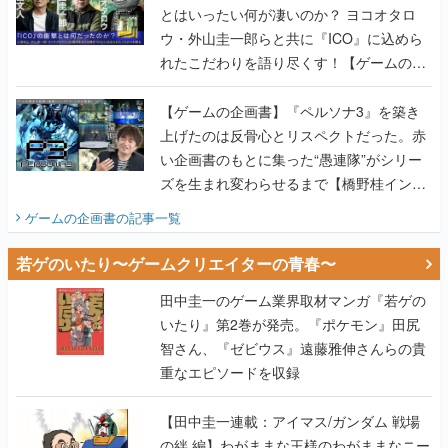
とはいったい何が凄いのか？ ヨコオタロ
ウ・外山圭一郎らと共に『ICO』に込めら
れたこだわりを語り尽くす！【ゲームの企
画書】
【ゲームの企画書】『ペルソナ3』を築き
上げたのは反骨心とリスペクトだった。赤
い企画書のもとに集った“愚連隊”がシリー
ズを生まれ変わらせるまで【橋野桂インタ
ビュー】
ゲームの企画書
の記事一覧
若ゲのいたり〜ゲームクリエイターの青春〜
田中圭一のゲーム業界取材マンガ『若ゲの
いたり』第2巻が発売。『ポケモン』田尻
智さん、『ゼビウス』遠藤雅伸さんらの貴
重なエピソードを収録
【田中圭一連載：アイマス/ガンダム 戦場
の絆 編】わがままな王様のわがままなニー