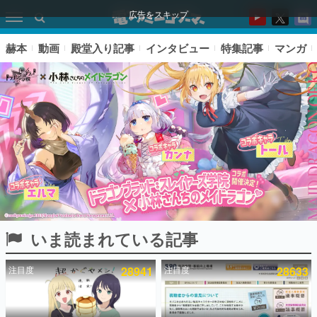
広告をスキップ
赫本
動画
殿堂入り記事
インタビュー
特集記事
マンガ
いま読まれている記事
ピックアップ
注目度
28941
注目度
28633
電ファミのいま読まれている記事ランキング
アプリセール情報