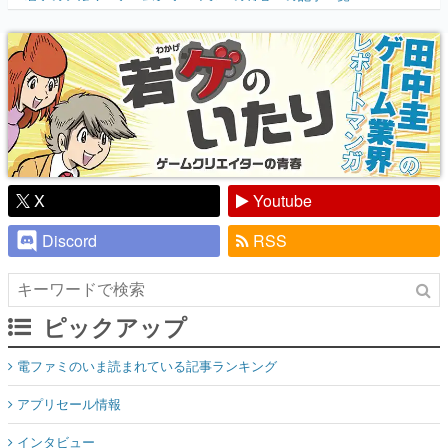
『少年ジャンプ』色だった【若ゲのいた
り】
X
Youtube
Discord
RSS
ピックアップ
電ファミのいま読まれている記事ランキング
アプリセール情報
インタビュー