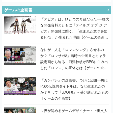
ゲームの企画書
『アビス』は、ひとつの奇跡だった──膨大
な開発資料とともに『テイルズ オブ ジ ア
ビス』開発陣に聞く、「生まれた意味を知
るRPG」が生まれた理由【ゲームの企画
書】
なにが、人を「ロマンシング」させるの
か？『ロマサガ2』当時の企画書とキャラ
設定画から迫る、河津秋敏がRPGに生み出
した「ロマン」の正体とは【ゲームの企画
書】
『ガンパレ』の企画書、ついに公開━初代
PSの伝説的タイトルは、なぜ生まれたの
か？そして『LOOP8』へ受け継がれたもの
【ゲームの企画書】
世界が認めるゲームデザイナー・上田文人