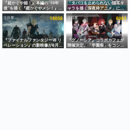
『超かぐや姫！』本編の“10年
「タバコを止められない猫耳キ
後”を描く『超かぐやメシ！』
ャラを描く深夜枠アニメ」に視
インタビュー
Web連載決定。新たなWebマン
聴者の一部から批判意見。違法
注目度
14058
注目度
6061
ガレーベル「ビビビコミック」
薬物の使用と思しき描写も含め
連載・特集一覧
にて特別話が掲載スタート、あ
て、BPOが議論を交わす
のお話には…まだ続きがある！
殿堂入り記事
SNS拡散数が数千以上！ ページビュー数万以上！ などな
『ファイナルファンタジーⅦ リ
『グノーシア』コラボカフェが
ど。多くの人々に読まれた、電ファミ渾身の“殿堂入り”記
ベレーション』の新映像が8月
開催決定。「学園祭」をコンセ
事をまとめました。
26日早朝に公開へ。『FF7』リ
プトに、模擬店やセツやSQ、ラ
メイクシリーズの完結編、
キオたちが学祭バンドを楽しむ
ゲームの企画書
「gamescom」のオープニング
様子を切り取った新グッズが展
名作ゲームクリエイターの方々に製作時のエピソードをお
聞きし、ヒットする企画（ゲーム）とは何か？を探ってい
ナイトライブにてディレクター
開
きます。
の浜口直樹氏が登壇する予定
赫本
この物語を解いてはいけない。『赫本』は、〈試験問題〉
の形をした短編ホラー小説集です。
新世代に訊く
これからのデジタルゲーム市場を担う若きクリエイター達
の姿を追い、彼らのルーツと情熱を探っていきます。
ゲーム世代の作家たち
ゲームに多大な影響を受けた作家さんに取材し、ゲームが