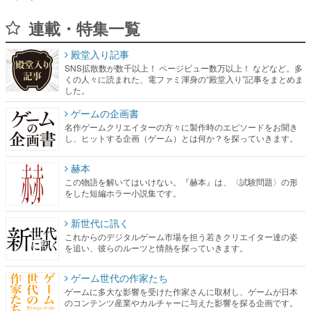
連載・特集一覧
殿堂入り記事
SNS拡散数が数千以上！ ページビュー数万以上！ などなど。多
くの人々に読まれた、電ファミ渾身の“殿堂入り”記事をまとめま
した。
ゲームの企画書
名作ゲームクリエイターの方々に製作時のエピソードをお聞き
し、ヒットする企画（ゲーム）とは何か？を探っていきます。
赫本
この物語を解いてはいけない。『赫本』は、〈試験問題〉の形
をした短編ホラー小説集です。
新世代に訊く
これからのデジタルゲーム市場を担う若きクリエイター達の姿
を追い、彼らのルーツと情熱を探っていきます。
ゲーム世代の作家たち
ゲームに多大な影響を受けた作家さんに取材し、ゲームが日本
のコンテンツ産業やカルチャーに与えた影響を探る企画です。