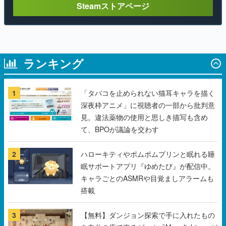
Steamストアページ
ランキング
1
「タバコを止められない猫耳キャラを描く
深夜枠アニメ」に視聴者の一部から批判意
見。違法薬物の使用と思しき描写も含め
て、BPOが議論を交わす
2
ハローキティやポムポムプリンと眠れる睡
眠サポートアプリ『ゆめたび』が配信中。
キャラごとのASMRや目覚ましアラームも
搭載
3
【無料】ダンジョン探索で手に入れたもの