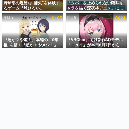
野球部の過酷な“補欠”を体験す
「タバコを止められない猫耳キ
るゲーム『球ひろい
ャラを描く深夜枠アニメ」に視
インタビュー
Simulator』が「1件」のウィッ
聴者の一部から批判意見。違法
注目度
9185
注目度
8624
シュリストをもとにチェコ語に
薬物の使用と思しき描写も含め
連載・特集一覧
対応しSNSで話題に。『キング
て、BPOが議論を交わす
ダム・カム』開発元やチェコの
殿堂入り記事
プロ野球選手から称賛の声
SNS拡散数が数千以上！ ページビュー数万以上！ などな
『超かぐや姫！』本編の“10年
『VRChat』向け新作3Dモデル
ど。多くの人々に読まれた、電ファミ渾身の“殿堂入り”記
後”を描く『超かぐやメシ！』
「ニュイ」が本日8月7日から
事をまとめました。
Web連載決定。新たなWebマン
BOOTHにて発売。瞳に光る星
ガレーベル「ビビビコミック」
や感情豊かな表情が、小悪魔か
ゲームの企画書
にて特別話が掲載スタート、あ
わいい
名作ゲームクリエイターの方々に製作時のエピソードをお
聞きし、ヒットする企画（ゲーム）とは何か？を探ってい
のお話には…まだ続きがある！
きます。
赫本
この物語を解いてはいけない。『赫本』は、〈試験問題〉
の形をした短編ホラー小説集です。
新世代に訊く
これからのデジタルゲーム市場を担う若きクリエイター達
の姿を追い、彼らのルーツと情熱を探っていきます。
ゲーム世代の作家たち
ゲームに多大な影響を受けた作家さんに取材し、ゲームが