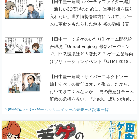
ムに革命をもたらした鈴木 裕の功績【若ゲ
のいたり】
【田中圭一：若ゲのいたり】ゲーム開発統
合環境「Unreal Engine」最新バージョン
で、開発環境はどう変わる？ ゲーム業界向
けソリューションイベント「GTMF2019」
に行って、より理解を深めよう【PR】
【田中圭一連載：サイバーコネクトツー
編】すべての責任はオレが取る。だから、
付いてきてくれないか──男の熱意はチーム
解散の危機を救い、『.hack』成功の活路を
開く。業界の快男児・松山 洋に流れる血は
若ゲのいたり〜ゲームクリエイターの青春〜
の記事一覧
『少年ジャンプ』色だった【若ゲのいた
り】