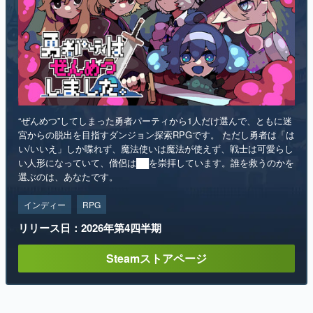
“ぜんめつ”してしまった勇者パーティから1人だけ選んで、ともに迷
宮からの脱出を目指すダンジョン探索RPGです。 ただし勇者は「は
い/いいえ」しか喋れず、魔法使いは魔法が使えず、戦士は可愛らし
い人形になっていて、僧侶は██を崇拝しています。誰を救うのかを
選ぶのは、あなたです。
インディー
RPG
リリース日：2026年第4四半期
Steamストアページ
ランキング