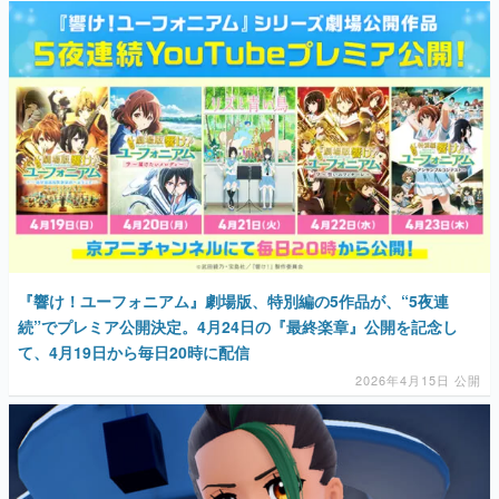
マンガ
女性向け
アプリレビュー
その他
『響け！ユーフォニアム』劇場版、特別編の5作品が、“5夜連
電ファミニコゲーマーとは？
続”でプレミア公開決定。4月24日の『最終楽章』公開を記念し
て、4月19日から毎日20時に配信
運営：株式会社マレ
2026年4月15日 公開