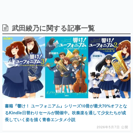
武田綾乃に関する記事一覧
日本のコンテンツ産業やカルチャーに与えた影響を探る企
画です。
日本モバイルゲーム産業史
日本のモバイルゲーム史における主要なトピック・タイト
ルを網羅するほか、開発者へのインタビューや識者による
解説を掲載。約20年の歴史が一望できる決定版！
若ゲのいたり〜ゲームクリエイターの青春〜
『うつヌケ』『ペンと箸』等で知られるマンガ家・田中圭
一先生によるゲーム業界レポートマンガです。
なんでゲームは面白い？
ゲーム開発者・hamatsu氏がゲームの魅力を画面や操作の
具体的な形から解き明かしていく、硬派で骨太な評論連載
です。
書籍『響け！ ユーフォニアム』シリーズ10冊が最大70%オフとな
るKindle日替わりセールが開催中。吹奏楽を通して少女たちが成
ゲームが変えた日本語
「経験値」「裏技」「ラスボス」… ゲームにまつわる言葉
長していく姿を描く青春エンタメ小説
の起源や用法の変遷を、コンピューター文化史研究家・タ
イニーP氏が徹底調査。
2026年5月7日 公開
カテゴリ
特集記事