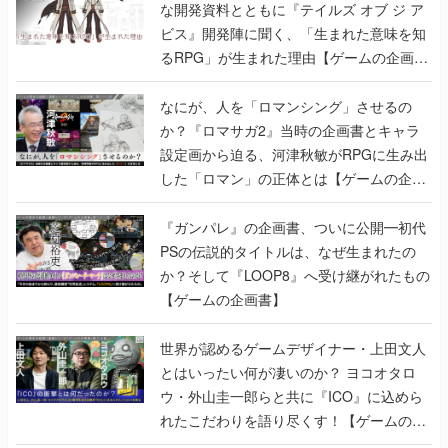
書】
なにが、人を「ロマンシング」させるの
か？『ロマサガ2』当時の企画書とキャラ
設定画から迫る、河津秋敏がRPGに生み出
した「ロマン」の正体とは【ゲームの企画
書】
『ガンパレ』の企画書、ついに公開━初代
PSの伝説的タイトルは、なぜ生まれたの
か？そして『LOOP8』へ受け継がれたもの
【ゲームの企画書】
世界が認めるゲームデザイナー・上田文人
とはいったい何が凄いのか？ ヨコオタロ
ウ・外山圭一郎らと共に『ICO』に込めら
れたこだわりを語り尽くす！【ゲームの企
画書】
【ゲームの企画書】『ペルソナ3』を築き
上げたのは反骨心とリスペクトだった。赤
い企画書のもとに集った“愚連隊”がシリー