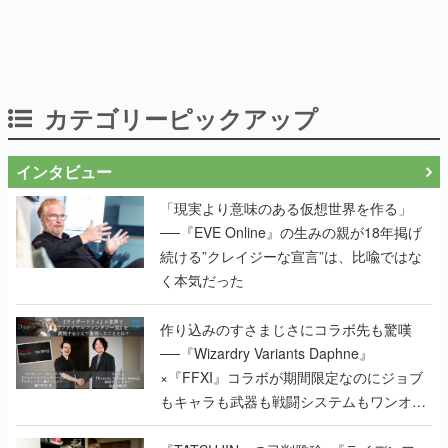
カテゴリーピックアップ
インタビュー
「現実より意味のある仮想世界を作る」
──『EVE Online』の生みの親が18年掲げ
続ける”クレイジーな宣言”は、比喩ではな
く本気だった
作り込みのすさまじさにコラボ先も驚嘆
──『Wizardry Variants Daphne』
×『FFXI』コラボが期間限定なのにジョブ
もキャラも武器も戦闘システムもワンオフ
で作り込まれた理由を両ディレクターに聞
く
『TATSUJIN』の弓削雅稔×『ライデンファ
イターズ』の齋藤貴幸──かつて縦シュー全
盛期を支えていた2人が、30年後に同じ会