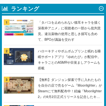
1
「タバコを止められない猫耳キャラを描く
深夜枠アニメ」に視聴者の一部から批判意
見。違法薬物の使用と思しき描写も含め
て、BPOが議論を交わす
2
ハローキティやポムポムプリンと眠れる睡
眠サポートアプリ『ゆめたび』が配信中。
キャラごとのASMRや目覚ましアラームも
搭載
3
【無料】ダンジョン探索で手に入れたもの
を自分の店で売るゲーム『Moonlighter』が
Steamにて無料配布中！続編『Moonlighter
2』の9月2日正式リリースを記念したキャ
ンペーン
4
ゴッホの名画『ローヌ川の星月夜』をあし
らった傘やトートバッグなどが登場。8月7
日21時より2日間限定で予約販売