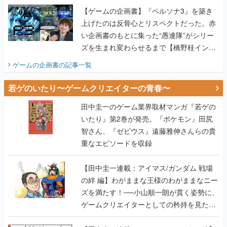
ズを生まれ変わらせるまで【橋野桂インタ
ビュー】
ゲームの企画書
の記事一覧
若ゲのいたり〜ゲームクリエイターの青春〜
田中圭一のゲーム業界取材マンガ『若ゲの
いたり』第2巻が発売。『ポケモン』田尻
智さん、『ゼビウス』遠藤雅伸さんらの貴
重なエピソードを収録
【田中圭一連載：アイマス/ガンダム 戦場
の絆 編】わがままな王様のわがままなニー
ズを満たす！──小山順一朗が貫く姿勢に、
ゲームクリエイターとしての矜持を見た
【若ゲのいたり最終回】
【田中圭一連載：バーチャファイター編】
「新しい3D表現のために、軍事技術を採り
入れたい」世界情勢を味方につけて、ゲー