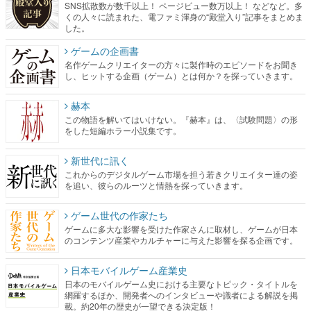
名作ゲームクリエイターの方々に製作時のエピソードをお聞き
し、ヒットする企画（ゲーム）とは何か？を探っていきます。
赫本
この物語を解いてはいけない。『赫本』は、〈試験問題〉の形
をした短編ホラー小説集です。
新世代に訊く
これからのデジタルゲーム市場を担う若きクリエイター達の姿
を追い、彼らのルーツと情熱を探っていきます。
ゲーム世代の作家たち
ゲームに多大な影響を受けた作家さんに取材し、ゲームが日本
のコンテンツ産業やカルチャーに与えた影響を探る企画です。
日本モバイルゲーム産業史
日本のモバイルゲーム史における主要なトピック・タイトルを
網羅するほか、開発者へのインタビューや識者による解説を掲
載。約20年の歴史が一望できる決定版！
若ゲのいたり〜ゲームクリエイターの青春〜
『うつヌケ』『ペンと箸』等で知られるマンガ家・田中圭一先
生によるゲーム業界レポートマンガです。