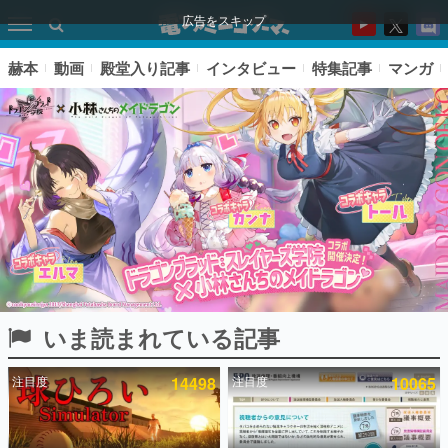
広告をスキップ
赫本
動画
殿堂入り記事
インタビュー
特集記事
マンガ
いま読まれている記事
ピックアップ
注目度
14498
注目度
10065
電ファミのいま読まれている記事ランキング
アプリセール情報