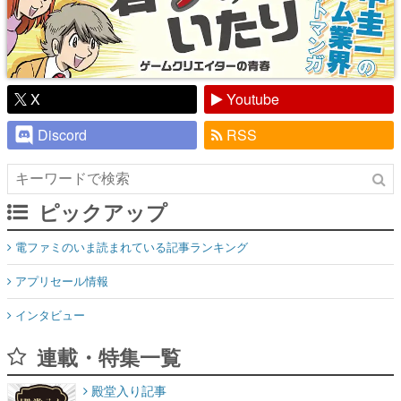
X
Youtube
Discord
RSS
ピックアップ
電ファミのいま読まれている記事ランキング
アプリセール情報
インタビュー
連載・特集一覧
殿堂入り記事
SNS拡散数が数千以上！ ページビュー数万以上！ などなど。多
くの人々に読まれた、電ファミ渾身の“殿堂入り”記事をまとめま
した。
ゲームの企画書