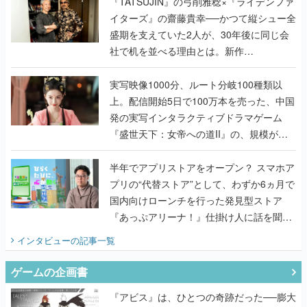
社で机を並べる理由とは。新作
『TATSUJIN EXTREME』で初タッグを組
んだレジェンド2人に訊く開発秘話
実写映像1000分、ルート分岐100種類以
上。配信開始5日で100万本を売った、中国
発の実写インタラクティブドラマゲーム
『盛世天下：女帝への道II』の、規模が違
うこだわりをプロデューサーに聞いた
半年でアプリストアをオープン？ スマホア
プリの“代替ストア”として、わずか6ヵ月で
国内向けローンチを行った発見型ストア
『あっぷアリーナ！』仕掛け人に話を聞い
てみた
インタビュー
の記事一覧
ゲームの企画書
『アビス』は、ひとつの奇跡だった──膨大
な開発資料とともに『テイルズ オブ ジ ア
ビス』開発陣に聞く、「生まれた意味を知
るRPG」が生まれた理由【ゲームの企画