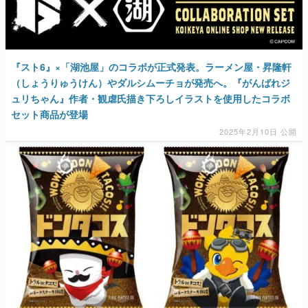
『スト6』×「湖池屋」のコラボが正式発表。ラーメン屋・昇隆軒
（しょうりゅうけん）やダルシムーチョが発売へ。『がんばれジ
ュリちゃん』作者・観虐氏描き下ろしイラストを使用したコラボ
セット商品が登場
2025年2月10日 公開
『ファイナルファンタジーXIV』と「ドンタコス」のノリノリなコ
ラボ商品がオンライン限定で発売。マラカスを持ったモーグリら