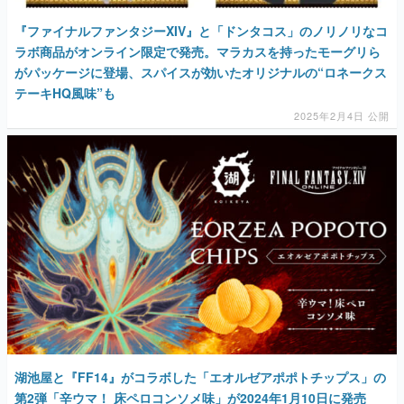
がパッケージに登場、スパイスが効いたオリジナルの“ロネークス
テーキHQ風味”も
2025年2月4日 公開
湖池屋と『FF14』がコラボした「エオルゼアポポトチップス」の
第2弾「辛ウマ！ 床ペロコンソメ味」が2024年1月10日に発売
へ。戦闘不能時に味わう“床”の味をピリ辛コンソメ味で再現。
2024年1月7日～8日に開催されるファンフェスで先行販売もあり
2023年12月25日 公開