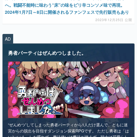
AD
勇者パーティはぜんめつしました。
“ぜんめつ”してしまった勇者パーティから1人だけ選んで、ともに迷
宮からの脱出を目指すダンジョン探索RPGです。 ただし勇者は「は
い/いいえ」しか喋れず、魔法使いは魔法が使えず、戦士は可愛らし
い人形になっていて、僧侶は██を崇拝しています。誰を救うのかを
選ぶのは、あなたです。