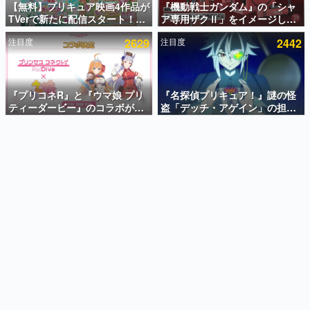
【無料】プリキュア映画4作品が
『機動戦士ガンダム』の「シャ
TVerで新たに配信スタート！な
ア専用ザクⅡ」をイメージした
インタビュー
んと2018年～2024年の映画ほぼ
散水ホースリールが予約開始。
注目度
2629
注目度
2442
すべてが見放題に、ぶっちゃけ
本体にはシャアのパーソナルマ
連載・特集一覧
ありえないラインナップ
ークやジオン公国軍のエンブレ
ム、型式番号などを配置
殿堂入り記事
SNS拡散数が数千以上！ ページビュー数万以上！ などな
『プリコネR』と『ウマ娘 プリ
『名探偵プリキュア！』謎の怪
ど。多くの人々に読まれた、電ファミ渾身の“殿堂入り”記
ティーダービー』のコラボが決
盗「デッチ・アゲイン」の担当
事をまとめました。
定！“最大170連無料”の8.5周年
キャストは天﨑滉平さんと判
キャンペーンなども発表
明。『Re:ゼロから始める異世
ゲームの企画書
界生活』オットー役、『ヒプノ
名作ゲームクリエイターの方々に製作時のエピソードをお
聞きし、ヒットする企画（ゲーム）とは何か？を探ってい
シスマイク』山田三郎役など
きます。
赫本
この物語を解いてはいけない。『赫本』は、〈試験問題〉
の形をした短編ホラー小説集です。
新世代に訊く
これからのデジタルゲーム市場を担う若きクリエイター達
の姿を追い、彼らのルーツと情熱を探っていきます。
ゲーム世代の作家たち
ゲームに多大な影響を受けた作家さんに取材し、ゲームが