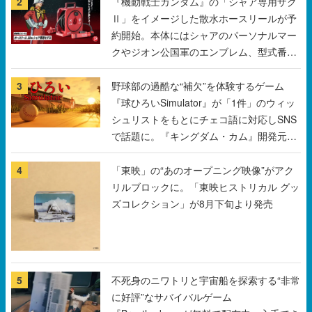
クやジオン公国軍のエンブレム、型式番号
などを配置
3
野球部の過酷な“補欠”を体験するゲーム
『球ひろいSimulator』が「1件」のウィッ
シュリストをもとにチェコ語に対応しSNS
で話題に。『キングダム・カム』開発元や
チェコのプロ野球選手から称賛の声
4
「東映」の“あのオープニング映像”がアク
リルブロックに。「東映ヒストリカル グッ
ズコレクション」が8月下旬より発売
5
不死身のニワトリと宇宙船を探索する“非常
に好評”なサバイバルゲーム
『Breathedge』が無料で配布中。入手でき
る期間は8月10日まで
すべて見る