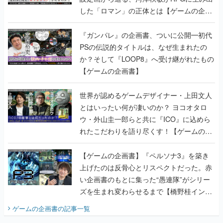
PSの伝説的タイトルは、なぜ生まれたの
か？そして『LOOP8』へ受け継がれたもの
【ゲームの企画書】
世界が認めるゲームデザイナー・上田文人
とはいったい何が凄いのか？ ヨコオタロ
ウ・外山圭一郎らと共に『ICO』に込めら
れたこだわりを語り尽くす！【ゲームの企
画書】
【ゲームの企画書】『ペルソナ3』を築き
上げたのは反骨心とリスペクトだった。赤
い企画書のもとに集った“愚連隊”がシリー
ズを生まれ変わらせるまで【橋野桂インタ
ビュー】
ゲームの企画書
の記事一覧
若ゲのいたり〜ゲームクリエイターの青春〜
田中圭一のゲーム業界取材マンガ『若ゲの