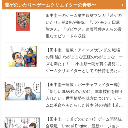
いたり』第2巻が発売。『ポケモン』田尻
智さん、『ゼビウス』遠藤雅伸さんらの貴
重なエピソードを収録
【田中圭一連載：アイマス/ガンダム 戦場
の絆 編】わがままな王様のわがままなニー
ズを満たす！──小山順一朗が貫く姿勢に、
ゲームクリエイターとしての矜持を見た
【若ゲのいたり最終回】
【田中圭一連載：バーチャファイター編】
「新しい3D表現のために、軍事技術を採り
入れたい」世界情勢を味方につけて、ゲー
ムに革命をもたらした鈴木 裕の功績【若ゲ
のいたり】
【田中圭一：若ゲのいたり】ゲーム開発統
合環境「Unreal Engine」最新バージョン
で、開発環境はどう変わる？ ゲーム業界向
けソリューションイベント「GTMF2019」
に行って、より理解を深めよう【PR】