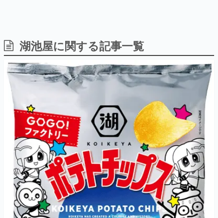
湖池屋に関する記事一覧
日本のコンテンツ産業やカルチャーに与えた影響を探る企
画です。
日本モバイルゲーム産業史
日本のモバイルゲーム史における主要なトピック・タイト
ルを網羅するほか、開発者へのインタビューや識者による
解説を掲載。約20年の歴史が一望できる決定版！
若ゲのいたり〜ゲームクリエイターの青春〜
『うつヌケ』『ペンと箸』等で知られるマンガ家・田中圭
一先生によるゲーム業界レポートマンガです。
なんでゲームは面白い？
ゲーム開発者・hamatsu氏がゲームの魅力を画面や操作の
具体的な形から解き明かしていく、硬派で骨太な評論連載
です。
ゲームが変えた日本語
「経験値」「裏技」「ラスボス」… ゲームにまつわる言葉
の起源や用法の変遷を、コンピューター文化史研究家・タ
イニーP氏が徹底調査。
カテゴリ
特集記事