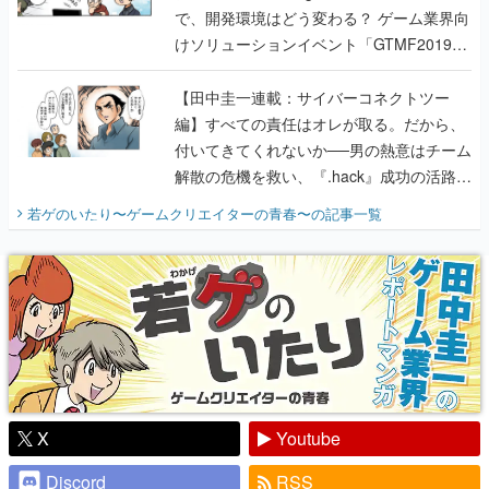
【田中圭一連載：サイバーコネクトツー
編】すべての責任はオレが取る。だから、
付いてきてくれないか──男の熱意はチーム
解散の危機を救い、『.hack』成功の活路を
開く。業界の快男児・松山 洋に流れる血は
若ゲのいたり〜ゲームクリエイターの青春〜
の記事一覧
『少年ジャンプ』色だった【若ゲのいた
り】
X
Youtube
Discord
RSS