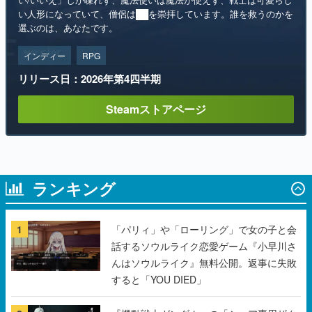
インディー
RPG
リリース日：2026年第4四半期
Steamストアページ
ランキング
1
「パリィ」や「ローリング」で女の子と会
話するソウルライク恋愛ゲーム『小早川さ
んはソウルライク』無料公開。返事に失敗
すると「YOU DIED」
2
『機動戦士ガンダム』の「シャア専用ザク
Ⅱ」をイメージした散水ホースリールが予
約開始。本体にはシャアのパーソナルマー