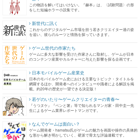
新世代に訊く
これからのデジタルゲーム市場を担う若きクリエイター達の姿
を追い、彼らのルーツと情熱を探っていきます。
ゲーム世代の作家たち
ゲームに多大な影響を受けた作家さんに取材し、ゲームが日本
のコンテンツ産業やカルチャーに与えた影響を探る企画です。
日本モバイルゲーム産業史
日本のモバイルゲーム史における主要なトピック・タイトルを
網羅するほか、開発者へのインタビューや識者による解説を掲
載。約20年の歴史が一望できる決定版！
若ゲのいたり〜ゲームクリエイターの青春〜
『うつヌケ』『ペンと箸』等で知られるマンガ家・田中圭一先
生によるゲーム業界レポートマンガです。
なんでゲームは面白い？
ゲーム開発者・hamatsu氏がゲームの魅力を画面や操作の具体的
な形から解き明かしていく、硬派で骨太な評論連載です。
ゲームが変えた日本語
「経験値」「裏技」「ラスボス」… ゲームにまつわる言葉の起
源や用法の変遷を、コンピューター文化史研究家・タイニーP氏