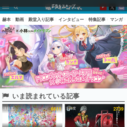
広告をスキップ
赫本
動画
殿堂入り記事
インタビュー
特集記事
マンガ
いま読まれている記事
ピックアップ
注目度
6611
注目度
2739
電ファミのいま読まれている記事ランキング
アプリセール情報