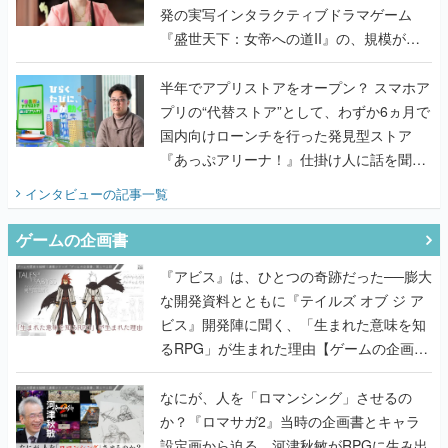
半年でアプリストアをオープン？ スマホア
プリの“代替ストア”として、わずか6ヵ月で
国内向けローンチを行った発見型ストア
『あっぷアリーナ！』仕掛け人に話を聞い
てみた
インタビュー
の記事一覧
ゲームの企画書
『アビス』は、ひとつの奇跡だった──膨大
な開発資料とともに『テイルズ オブ ジ ア
ビス』開発陣に聞く、「生まれた意味を知
るRPG」が生まれた理由【ゲームの企画
書】
なにが、人を「ロマンシング」させるの
か？『ロマサガ2』当時の企画書とキャラ
設定画から迫る、河津秋敏がRPGに生み出
した「ロマン」の正体とは【ゲームの企画
書】
『ガンパレ』の企画書、ついに公開━初代