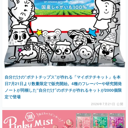
マンガ
女性向け
アプリレビュー
その他
自分だけの“ポテトチップス”が作れる「マイポテチキット」を本
電ファミニコゲーマーとは？
日7月21日より数量限定で販売開始。4種のフレーバーや研究開発
ノートが同梱した“自分だけ”のポテチが作れるキットが2000個限
運営：株式会社マレ
定で登場
2026年7月21日 公開