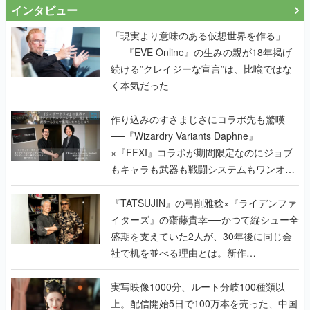
──『EVE Online』の生みの親が18年掲げ
続ける”クレイジーな宣言”は、比喩ではな
く本気だった
作り込みのすさまじさにコラボ先も驚嘆
──『Wizardry Variants Daphne』
×『FFXI』コラボが期間限定なのにジョブ
もキャラも武器も戦闘システムもワンオフ
で作り込まれた理由を両ディレクターに聞
く
『TATSUJIN』の弓削雅稔×『ライデンファ
イターズ』の齋藤貴幸──かつて縦シュー全
盛期を支えていた2人が、30年後に同じ会
社で机を並べる理由とは。新作
『TATSUJIN EXTREME』で初タッグを組
んだレジェンド2人に訊く開発秘話
実写映像1000分、ルート分岐100種類以
上。配信開始5日で100万本を売った、中国
発の実写インタラクティブドラマゲーム
『盛世天下：女帝への道II』の、規模が違
うこだわりをプロデューサーに聞いた