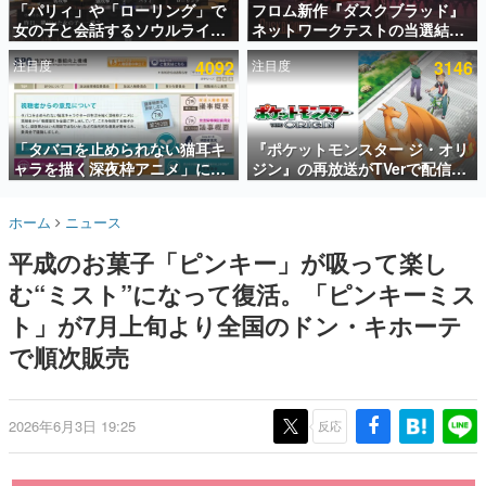
「パリィ」や「ローリング」で
フロム新作『ダスクブラッド』
女の子と会話するソウルライク
ネットワークテストの当選結果
インタビュー
恋愛ゲーム『小早川さんはソウ
が8月7日22時に発表。応募サイ
注目度
4092
注目度
3146
ルライク』無料公開。返事に失
トのマイページから確認可能、
連載・特集一覧
敗すると「YOU DIED」
テスト実施は8月21日～24日
殿堂入り記事
SNS拡散数が数千以上！ ページビュー数万以上！ などな
「タバコを止められない猫耳キ
『ポケットモンスター ジ・オリ
ど。多くの人々に読まれた、電ファミ渾身の“殿堂入り”記
ャラを描く深夜枠アニメ」に視
ジン』の再放送がTVerで配信
事をまとめました。
聴者の一部から批判意見。違法
中！レッド（CV：竹内順子）が
薬物の使用と思しき描写も含め
主人公のオリジナルアニメ
ゲームの企画書
ホーム
ニュース
て、BPOが議論を交わす
名作ゲームクリエイターの方々に製作時のエピソードをお
聞きし、ヒットする企画（ゲーム）とは何か？を探ってい
平成のお菓子「ピンキー」が吸って楽し
きます。
む“ミスト”になって復活。「ピンキーミス
赫本
この物語を解いてはいけない。『赫本』は、〈試験問題〉
ト」が7月上旬より全国のドン・キホーテ
の形をした短編ホラー小説集です。
で順次販売
新世代に訊く
これからのデジタルゲーム市場を担う若きクリエイター達
の姿を追い、彼らのルーツと情熱を探っていきます。
2026年6月3日 19:25
反応
ゲーム世代の作家たち
ゲームに多大な影響を受けた作家さんに取材し、ゲームが