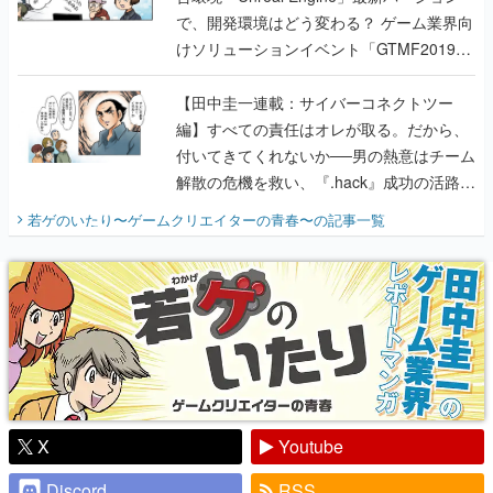
で、開発環境はどう変わる？ ゲーム業界向
けソリューションイベント「GTMF2019」
に行って、より理解を深めよう【PR】
【田中圭一連載：サイバーコネクトツー
編】すべての責任はオレが取る。だから、
付いてきてくれないか──男の熱意はチーム
解散の危機を救い、『.hack』成功の活路を
開く。業界の快男児・松山 洋に流れる血は
若ゲのいたり〜ゲームクリエイターの青春〜
の記事一覧
『少年ジャンプ』色だった【若ゲのいた
り】
X
Youtube
Discord
RSS