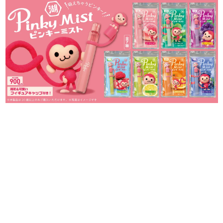
日本のコンテンツ産業やカルチャーに与えた影響を探る企
画です。
日本モバイルゲーム産業史
日本のモバイルゲーム史における主要なトピック・タイト
ルを網羅するほか、開発者へのインタビューや識者による
解説を掲載。約20年の歴史が一望できる決定版！
若ゲのいたり〜ゲームクリエイターの青春〜
『うつヌケ』『ペンと箸』等で知られるマンガ家・田中圭
一先生によるゲーム業界レポートマンガです。
なんでゲームは面白い？
ゲーム開発者・hamatsu氏がゲームの魅力を画面や操作の
具体的な形から解き明かしていく、硬派で骨太な評論連載
です。
ゲームが変えた日本語
「経験値」「裏技」「ラスボス」… ゲームにまつわる言葉
の起源や用法の変遷を、コンピューター文化史研究家・タ
イニーP氏が徹底調査。
カテゴリ
特集記事