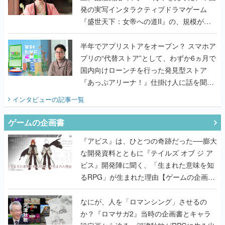
発の実写インタラクティブドラマゲーム
『盛世天下：女帝への道II』の、規模が違
うこだわりをプロデューサーに聞いた
半年でアプリストアをオープン？ スマホア
プリの“代替ストア”として、わずか6ヵ月で
国内向けローンチを行った発見型ストア
『あっぷアリーナ！』仕掛け人に話を聞い
てみた
インタビュー
の記事一覧
ゲームの企画書
『アビス』は、ひとつの奇跡だった──膨大
な開発資料とともに『テイルズ オブ ジ ア
ビス』開発陣に聞く、「生まれた意味を知
るRPG」が生まれた理由【ゲームの企画
書】
なにが、人を「ロマンシング」させるの
か？『ロマサガ2』当時の企画書とキャラ