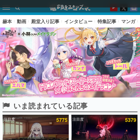
広告をスキップ
赫本
動画
殿堂入り記事
インタビュー
特集記事
マンガ
いま読まれている記事
ピックアップ
注目度
5775
注目度
5379
電ファミのいま読まれている記事ランキング
アプリセール情報