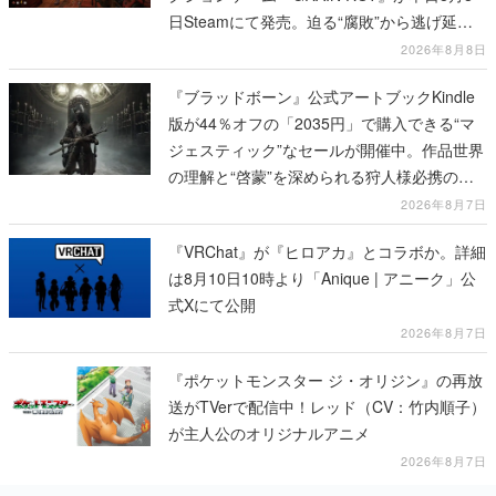
日Steamにて発売。迫る“腐敗”から逃げ延
び、持ち帰った家具で基地を再建
2026年8月8日
『ブラッドボーン』公式アートブックKindle
版が44％オフの「2035円」で購入できる“マ
ジェスティック”なセールが開催中。作品世界
の理解と“啓蒙”を深められる狩人様必携の一
冊
2026年8月7日
『VRChat』が『ヒロアカ』とコラボか。詳細
は8月10日10時より「Anique | アニーク」公
式Xにて公開
2026年8月7日
『ポケットモンスター ジ・オリジン』の再放
送がTVerで配信中！レッド（CV：竹内順子）
が主人公のオリジナルアニメ
2026年8月7日