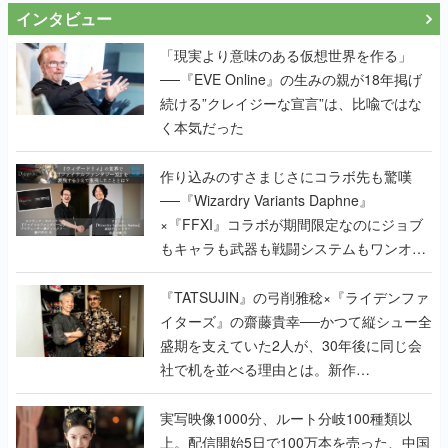
インタビュー
「現実より意味のある仮想世界を作る」
──『EVE Online』の生みの親が18年掲げ
続ける”クレイジーな宣言”は、比喩ではな
く本気だった
作り込みのすさまじさにコラボ先も驚嘆
──『Wizardry Variants Daphne』
×『FFXI』コラボが期間限定なのにジョブ
もキャラも武器も戦闘システムもワンオフ
で作り込まれた理由を両ディレクターに聞
く
『TATSUJIN』の弓削雅稔×『ライデンファ
イターズ』の齋藤貴幸──かつて縦シュー全
盛期を支えていた2人が、30年後に同じ会
社で机を並べる理由とは。新作
『TATSUJIN EXTREME』で初タッグを組
んだレジェンド2人に訊く開発秘話
実写映像1000分、ルート分岐100種類以
上。配信開始5日で100万本を売った、中国