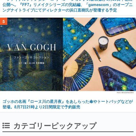
公開へ。『FF7』リメイクシリーズの完結編、「gamescom」のオープニ
ングナイトライブにてディレクターの浜口直樹氏が登壇する予定
5
ゴッホの名画『ローヌ川の星月夜』をあしらった傘やトートバッグなどが
登場。8月7日21時より2日間限定で予約販売
カテゴリーピックアップ