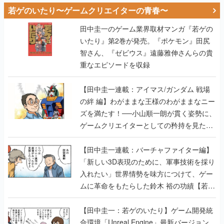
若ゲのいたり〜ゲームクリエイターの青春〜
田中圭一のゲーム業界取材マンガ『若ゲの
いたり』第2巻が発売。『ポケモン』田尻
智さん、『ゼビウス』遠藤雅伸さんらの貴
重なエピソードを収録
【田中圭一連載：アイマス/ガンダム 戦場
の絆 編】わがままな王様のわがままなニー
ズを満たす！──小山順一朗が貫く姿勢に、
ゲームクリエイターとしての矜持を見た
【若ゲのいたり最終回】
【田中圭一連載：バーチャファイター編】
「新しい3D表現のために、軍事技術を採り
入れたい」世界情勢を味方につけて、ゲー
ムに革命をもたらした鈴木 裕の功績【若ゲ
のいたり】
【田中圭一：若ゲのいたり】ゲーム開発統
合環境「Unreal Engine」最新バージョン