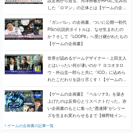
設定画から迫る、河津秋敏がRPGに生み出
した「ロマン」の正体とは【ゲームの企画
書】
『ガンパレ』の企画書、ついに公開━初代
PSの伝説的タイトルは、なぜ生まれたの
か？そして『LOOP8』へ受け継がれたもの
【ゲームの企画書】
世界が認めるゲームデザイナー・上田文人
とはいったい何が凄いのか？ ヨコオタロ
ウ・外山圭一郎らと共に『ICO』に込めら
れたこだわりを語り尽くす！【ゲームの企
画書】
【ゲームの企画書】『ペルソナ3』を築き
上げたのは反骨心とリスペクトだった。赤
い企画書のもとに集った“愚連隊”がシリー
ズを生まれ変わらせるまで【橋野桂インタ
ビュー】
ゲームの企画書
の記事一覧