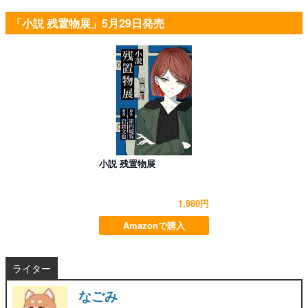
「小説 残置物展」5月29日発売
小説 残置物展
1,980円
Amazonで購入
ライター
なごみ