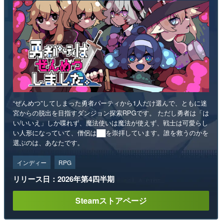
“ぜんめつ”してしまった勇者パーティから1人だけ選んで、ともに迷
宮からの脱出を目指すダンジョン探索RPGです。 ただし勇者は「は
い/いいえ」しか喋れず、魔法使いは魔法が使えず、戦士は可愛らし
い人形になっていて、僧侶は██を崇拝しています。誰を救うのかを
選ぶのは、あなたです。
インディー
RPG
リリース日：2026年第4四半期
Steamストアページ