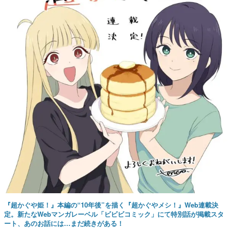
『超かぐや姫！』本編の“10年後”を描く『超かぐやメシ！』Web連載決
定。新たなWebマンガレーベル「ビビビコミック」にて特別話が掲載スタ
ート、あのお話には…まだ続きがある！