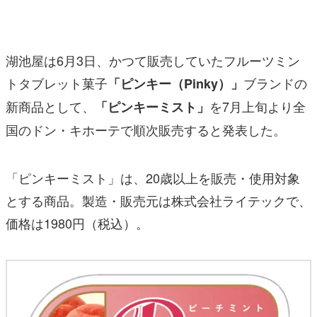
マンガ
女性向け
湖池屋は6月3日、かつて販売していたフルーツミン
アプリレビュー
トタブレット菓子
ブランドの
「ピンキー（Pinky）」
新商品として、
を7月上旬より全
「ピンキーミスト」
その他
国のドン・キホーテで順次販売すると発表した。
電ファミニコゲーマーとは？
運営：株式会社マレ
「ピンキーミスト」は、20歳以上を販売・使用対象
とする商品。製造・販売元は株式会社ライテックで、
価格は1980円（税込）。