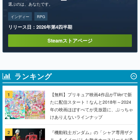
リリース日：2026年第4四半期
Steamストアページ
ランキング
1
【無料】プリキュア映画4作品がTVerで新
たに配信スタート！なんと2018年～2024
年の映画ほぼすべてが見放題に、ぶっちゃ
けありえないラインナップ
2
『機動戦士ガンダム』の「シャア専用ザク
Ⅱ」をイメージした散水ホースリールが予
約開始。本体にはシャアのパーソナルマー
クやジオン公国軍のエンブレム、型式番号
などを配置