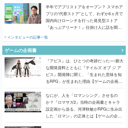
『あっぷアリーナ！』仕掛け人に話を聞い
てみた
インタビュー
の記事一覧
ゲームの企画書
『アビス』は、ひとつの奇跡だった──膨大
な開発資料とともに『テイルズ オブ ジ ア
ビス』開発陣に聞く、「生まれた意味を知
るRPG」が生まれた理由【ゲームの企画
書】
なにが、人を「ロマンシング」させるの
か？『ロマサガ2』当時の企画書とキャラ
設定画から迫る、河津秋敏がRPGに生み出
した「ロマン」の正体とは【ゲームの企画
書】
『ガンパレ』の企画書、ついに公開━初代
PSの伝説的タイトルは、なぜ生まれたの
か？そして『LOOP8』へ受け継がれたもの