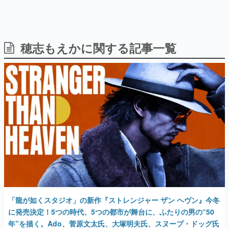
穂志もえかに関する記事一覧
日本のコンテンツ産業やカルチャーに与えた影響を探る企
画です。
日本モバイルゲーム産業史
日本のモバイルゲーム史における主要なトピック・タイト
ルを網羅するほか、開発者へのインタビューや識者による
解説を掲載。約20年の歴史が一望できる決定版！
若ゲのいたり〜ゲームクリエイターの青春〜
『うつヌケ』『ペンと箸』等で知られるマンガ家・田中圭
一先生によるゲーム業界レポートマンガです。
なんでゲームは面白い？
ゲーム開発者・hamatsu氏がゲームの魅力を画面や操作の
具体的な形から解き明かしていく、硬派で骨太な評論連載
です。
ゲームが変えた日本語
「龍が如くスタジオ」の新作『ストレンジャー ザン ヘヴン』今冬
「経験値」「裏技」「ラスボス」… ゲームにまつわる言葉
の起源や用法の変遷を、コンピューター文化史研究家・タ
に発売決定！5つの時代、5つの都市が舞台に、ふたりの男の“50
イニーP氏が徹底調査。
年”を描く。Ado、菅原文太氏、大塚明夫氏、スヌープ・ドッグ氏
など主要なキャストも公開
カテゴリ
2026年5月7日 公開
特集記事