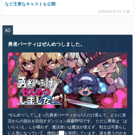
AD
マンガ
勇者パーティはぜんめつしました。
女性向け
アプリレビュー
その他
電ファミニコゲーマーとは？
運営：株式会社マレ
“ぜんめつ”してしまった勇者パーティから1人だけ選んで、ともに迷
宮からの脱出を目指すダンジョン探索RPGです。 ただし勇者は「は
い/いいえ」しか喋れず、魔法使いは魔法が使えず、戦士は可愛らし
い人形になっていて、僧侶は██を崇拝しています。誰を救うのかを
選ぶのは、あなたです。
インディー
RPG