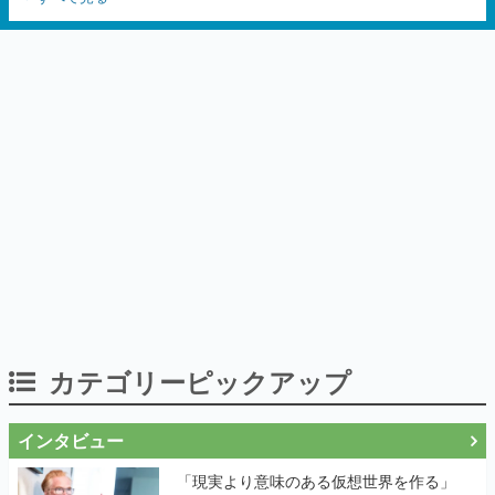
カテゴリーピックアップ
インタビュー
「現実より意味のある仮想世界を作る」
──『EVE Online』の生みの親が18年掲げ
続ける”クレイジーな宣言”は、比喩ではな
く本気だった