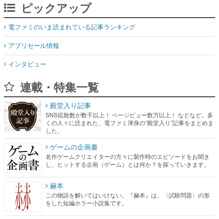
アプリセール情報
インタビュー
連載・特集一覧
殿堂入り記事
SNS拡散数が数千以上！ ページビュー数万以上！ などなど。多
くの人々に読まれた、電ファミ渾身の“殿堂入り”記事をまとめま
した。
ゲームの企画書
名作ゲームクリエイターの方々に製作時のエピソードをお聞き
し、ヒットする企画（ゲーム）とは何か？を探っていきます。
赫本
この物語を解いてはいけない。『赫本』は、〈試験問題〉の形
をした短編ホラー小説集です。
新世代に訊く
これからのデジタルゲーム市場を担う若きクリエイター達の姿
を追い、彼らのルーツと情熱を探っていきます。