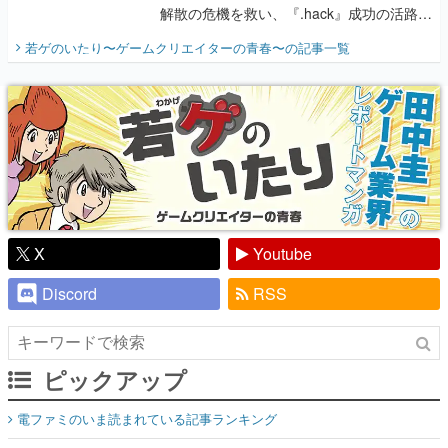
解散の危機を救い、『.hack』成功の活路を
開く。業界の快男児・松山 洋に流れる血は
若ゲのいたり〜ゲームクリエイターの青春〜
の記事一覧
『少年ジャンプ』色だった【若ゲのいた
り】
X
Youtube
Discord
RSS
ピックアップ
電ファミのいま読まれている記事ランキング