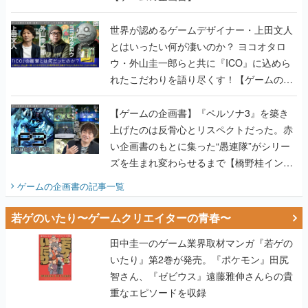
世界が認めるゲームデザイナー・上田文人
とはいったい何が凄いのか？ ヨコオタロ
ウ・外山圭一郎らと共に『ICO』に込めら
れたこだわりを語り尽くす！【ゲームの企
画書】
【ゲームの企画書】『ペルソナ3』を築き
上げたのは反骨心とリスペクトだった。赤
い企画書のもとに集った“愚連隊”がシリー
ズを生まれ変わらせるまで【橋野桂インタ
ビュー】
ゲームの企画書
の記事一覧
若ゲのいたり〜ゲームクリエイターの青春〜
田中圭一のゲーム業界取材マンガ『若ゲの
いたり』第2巻が発売。『ポケモン』田尻
智さん、『ゼビウス』遠藤雅伸さんらの貴
重なエピソードを収録