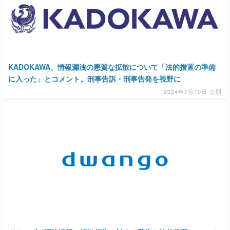
マンガ
女性向け
アプリレビュー
KADOKAWA、情報漏洩の悪質な拡散について「法的措置の準備
その他
に入った」とコメント。刑事告訴・刑事告発を視野に
2024年7月10日 公開
電ファミニコゲーマーとは？
運営：株式会社マレ