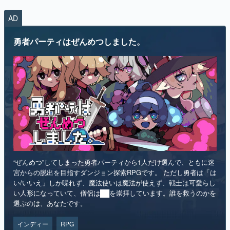
AD
勇者パーティはぜんめつしました。
“ぜんめつ”してしまった勇者パーティから1人だけ選んで、ともに迷
宮からの脱出を目指すダンジョン探索RPGです。 ただし勇者は「は
い/いいえ」しか喋れず、魔法使いは魔法が使えず、戦士は可愛らし
い人形になっていて、僧侶は██を崇拝しています。誰を救うのかを
選ぶのは、あなたです。
インディー
RPG