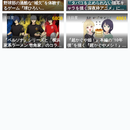
野球部の過酷な“補欠”を体験す
「タバコを止められない猫耳キ
るゲーム『球ひろい
ャラを描く深夜枠アニメ」に視
インタビュー
Simulator』が「1件」のウィッ
聴者の一部から批判意見。違法
注目度
6809
注目度
4961
シュリストをもとにチェコ語に
薬物の使用と思しき描写も含め
連載・特集一覧
対応しSNSで話題に。『キング
て、BPOが議論を交わす
ダム・カム』開発元やチェコの
殿堂入り記事
プロ野球選手から称賛の声
SNS拡散数が数千以上！ ページビュー数万以上！ などな
『ペルソナ』シリーズと「横浜
『超かぐや姫！』本編の“10年
ど。多くの人々に読まれた、電ファミ渾身の“殿堂入り”記
家系ラーメン 壱角家」のコラボ
後”を描く『超かぐやメシ！』
事をまとめました。
が8月21日から開催。”はがく
Web連載決定。新たなWebマン
れ”風とんこつラーメンや、おい
ガレーベル「ビビビコミック」
ゲームの企画書
しく食べられるカレーラーメン
にて特別話が掲載スタート、あ
名作ゲームクリエイターの方々に製作時のエピソードをお
聞きし、ヒットする企画（ゲーム）とは何か？を探ってい
がラインナップ
のお話には…まだ続きがある！
きます。
赫本
この物語を解いてはいけない。『赫本』は、〈試験問題〉
の形をした短編ホラー小説集です。
新世代に訊く
これからのデジタルゲーム市場を担う若きクリエイター達
の姿を追い、彼らのルーツと情熱を探っていきます。
ゲーム世代の作家たち
ゲームに多大な影響を受けた作家さんに取材し、ゲームが