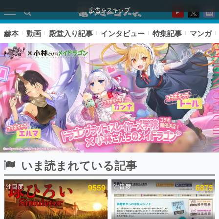
広告をスキップ
赫本
動画
殿堂入り記事
インタビュー
特集記事
マンガ
いま読まれている記事
ピックアップ
注目度
9559
注目度
6875
電ファミのいま読まれている記事ランキング
アプリセール情報