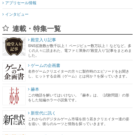
アプリセール情報
インタビュー
連載・特集一覧
殿堂入り記事
SNS拡散数が数千以上！ ページビュー数万以上！ などなど。多
くの人々に読まれた、電ファミ渾身の“殿堂入り”記事をまとめま
した。
ゲームの企画書
名作ゲームクリエイターの方々に製作時のエピソードをお聞き
し、ヒットする企画（ゲーム）とは何か？を探っていきます。
赫本
この物語を解いてはいけない。『赫本』は、〈試験問題〉の形
をした短編ホラー小説集です。
新世代に訊く
これからのデジタルゲーム市場を担う若きクリエイター達の姿
を追い、彼らのルーツと情熱を探っていきます。