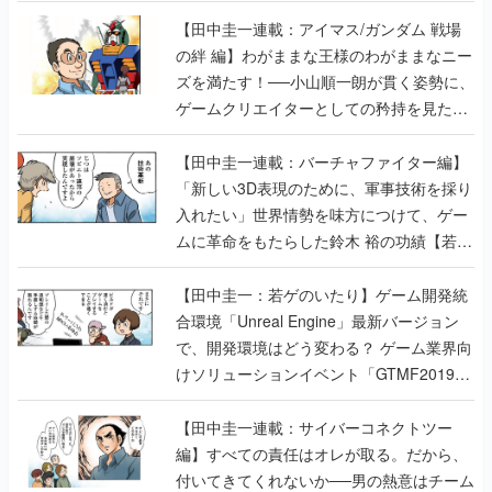
【田中圭一連載：アイマス/ガンダム 戦場
の絆 編】わがままな王様のわがままなニー
ズを満たす！──小山順一朗が貫く姿勢に、
ゲームクリエイターとしての矜持を見た
【若ゲのいたり最終回】
【田中圭一連載：バーチャファイター編】
「新しい3D表現のために、軍事技術を採り
入れたい」世界情勢を味方につけて、ゲー
ムに革命をもたらした鈴木 裕の功績【若ゲ
のいたり】
【田中圭一：若ゲのいたり】ゲーム開発統
合環境「Unreal Engine」最新バージョン
で、開発環境はどう変わる？ ゲーム業界向
けソリューションイベント「GTMF2019」
に行って、より理解を深めよう【PR】
【田中圭一連載：サイバーコネクトツー
編】すべての責任はオレが取る。だから、
付いてきてくれないか──男の熱意はチーム