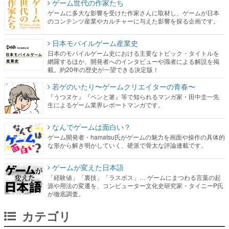
ゲーム世代の作家たち
ゲームに多大な影響を受けた作家さんに取材し、ゲームが日本
のコンテンツ産業やカルチャーに与えた影響を探る企画です。
日本モバイルゲーム産業史
日本のモバイルゲーム史における主要なトピック・タイトルを
網羅するほか、開発者へのインタビューや識者による解説を掲
載。約20年の歴史が一望できる決定版！
若ゲのいたり〜ゲームクリエイターの青春〜
『うつヌケ』『ペンと箸』等で知られるマンガ家・田中圭一先
生によるゲーム業界レポートマンガです。
なんでゲームは面白い？
ゲーム開発者・hamatsu氏がゲームの魅力を画面や操作の具体的
な形から解き明かしていく、硬派で骨太な評論連載です。
ゲームが変えた日本語
「経験値」「裏技」「ラスボス」… ゲームにまつわる言葉の起
源や用法の変遷を、コンピューター文化史研究家・タイニーP氏
が徹底調査。
カテゴリ