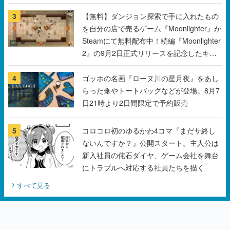
3
【無料】ダンジョン探索で手に入れたもの
を自分の店で売るゲーム『Moonlighter』が
Steamにて無料配布中！続編『Moonlighter
2』の9月2日正式リリースを記念したキャ
ンペーン
4
ゴッホの名画『ローヌ川の星月夜』をあし
らった傘やトートバッグなどが登場。8月7
日21時より2日間限定で予約販売
5
コロコロ初のゆるかわ4コマ『まだサ終し
ないんですか？』公開スタート。主人公は
新入社員の侘石ダイヤ、ゲーム会社を舞台
にトラブルへ対応する社員たちを描く
すべて見る