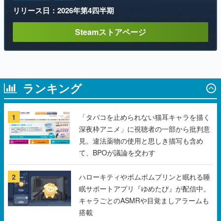
リリース日：2026年第4四半期
Steamストアページ
ランキング
1
「タバコを止められない猫耳キャラを描く
深夜枠アニメ」に視聴者の一部から批判意
見。違法薬物の使用と思しき描写も含め
て、BPOが議論を交わす
2
ハローキティやポムポムプリンと眠れる睡
眠サポートアプリ『ゆめたび』が配信中。
キャラごとのASMRや目覚ましアラームも
搭載