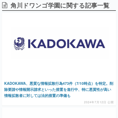
角川ドワンゴ学園に関する記事一覧
日本のコンテンツ産業やカルチャーに与えた影響を探る企
画です。
日本モバイルゲーム産業史
日本のモバイルゲーム史における主要なトピック・タイト
ルを網羅するほか、開発者へのインタビューや識者による
解説を掲載。約20年の歴史が一望できる決定版！
若ゲのいたり〜ゲームクリエイターの青春〜
『うつヌケ』『ペンと箸』等で知られるマンガ家・田中圭
一先生によるゲーム業界レポートマンガです。
なんでゲームは面白い？
ゲーム開発者・hamatsu氏がゲームの魅力を画面や操作の
具体的な形から解き明かしていく、硬派で骨太な評論連載
です。
ゲームが変えた日本語
KADOKAWA、悪質な情報拡散行為473件（7/10時点）を特定。削
「経験値」「裏技」「ラスボス」… ゲームにまつわる言葉
の起源や用法の変遷を、コンピューター文化史研究家・タ
除要請や情報開示請求といった措置を進行中、特に悪質性が高い
イニーP氏が徹底調査。
情報拡散者に対しては法的措置の準備も
2024年7月12日 公開
カテゴリ
特集記事