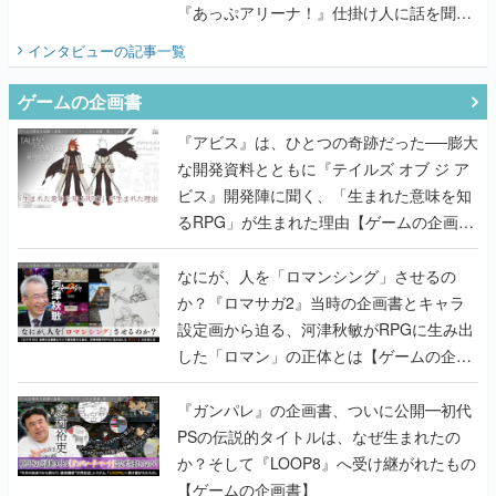
『あっぷアリーナ！』仕掛け人に話を聞い
てみた
インタビュー
の記事一覧
ゲームの企画書
『アビス』は、ひとつの奇跡だった──膨大
な開発資料とともに『テイルズ オブ ジ ア
ビス』開発陣に聞く、「生まれた意味を知
るRPG」が生まれた理由【ゲームの企画
書】
なにが、人を「ロマンシング」させるの
か？『ロマサガ2』当時の企画書とキャラ
設定画から迫る、河津秋敏がRPGに生み出
した「ロマン」の正体とは【ゲームの企画
書】
『ガンパレ』の企画書、ついに公開━初代
PSの伝説的タイトルは、なぜ生まれたの
か？そして『LOOP8』へ受け継がれたもの
【ゲームの企画書】