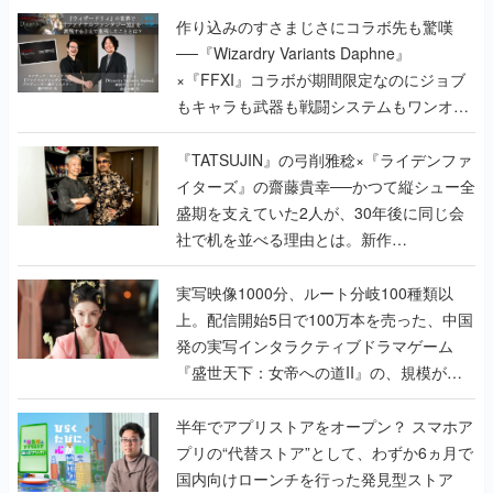
作り込みのすさまじさにコラボ先も驚嘆
──『Wizardry Variants Daphne』
×『FFXI』コラボが期間限定なのにジョブ
もキャラも武器も戦闘システムもワンオフ
で作り込まれた理由を両ディレクターに聞
く
『TATSUJIN』の弓削雅稔×『ライデンファ
イターズ』の齋藤貴幸──かつて縦シュー全
盛期を支えていた2人が、30年後に同じ会
社で机を並べる理由とは。新作
『TATSUJIN EXTREME』で初タッグを組
んだレジェンド2人に訊く開発秘話
実写映像1000分、ルート分岐100種類以
上。配信開始5日で100万本を売った、中国
発の実写インタラクティブドラマゲーム
『盛世天下：女帝への道II』の、規模が違
うこだわりをプロデューサーに聞いた
半年でアプリストアをオープン？ スマホア
プリの“代替ストア”として、わずか6ヵ月で
国内向けローンチを行った発見型ストア