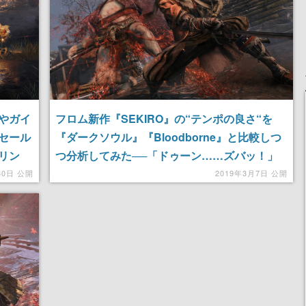
やガイ
フロム新作『SEKIRO』の“テンポの良さ“を
セール
『ダークソウル』『Bloodborne』と比較しつ
リン
つ分析してみた──「ドゥーン……ズバッ！」
（隻
から「ズン！ズバッ！」に
30日 公開
2019年3月7日 公開
ンナップ