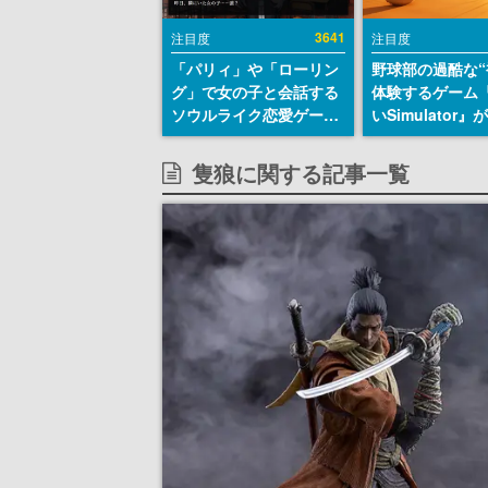
3641
注目度
注目度
「パリィ」や「ローリン
野球部の過酷な“
グ」で女の子と会話する
体験するゲーム
ソウルライク恋愛ゲーム
いSimulator
『小早川さんはソウルラ
のウィッシュリ
イク』無料公開。返事に
とにチェコ語に
隻狼に関する記事一覧
失敗すると「YOU
SNSで話題に。
DIED」
ダム・カム』開
ェコのプロ野球
称賛の声