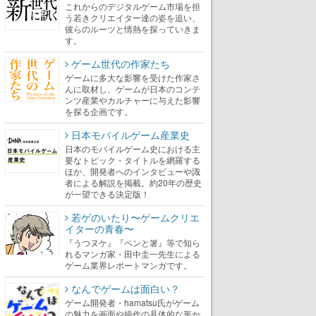
これからのデジタルゲーム市場を担
う若きクリエイター達の姿を追い、
彼らのルーツと情熱を探っていきま
す。
ゲーム世代の作家たち
ゲームに多大な影響を受けた作家さ
んに取材し、ゲームが日本のコンテ
ンツ産業やカルチャーに与えた影響
を探る企画です。
日本モバイルゲーム産業史
日本のモバイルゲーム史における主
要なトピック・タイトルを網羅する
ほか、開発者へのインタビューや識
者による解説を掲載。約20年の歴史
が一望できる決定版！
若ゲのいたり〜ゲームクリエ
イターの青春〜
『うつヌケ』『ペンと箸』等で知ら
れるマンガ家・田中圭一先生による
ゲーム業界レポートマンガです。
なんでゲームは面白い？
ゲーム開発者・hamatsu氏がゲーム
の魅力を画面や操作の具体的な形か