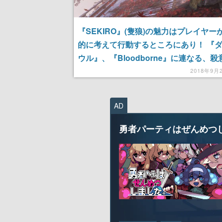
『SEKIRO』(隻狼)の魅力はプレイヤー
的に考えて行動するところにあり！ 『
ウル』、『Bloodborne』に連なる、
ぎる敵との死闘【TGS2018】
2018年9月
AD
勇者パーティはぜんめつ