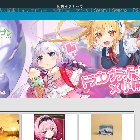
広告をスキップ
入り記事
インタビュー
特集記事
マンガ
Steam
Switch2
PS