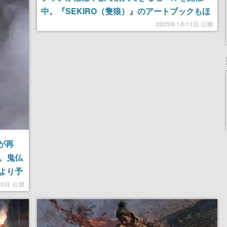
中。『SEKIRO（隻狼）』のアートブックもほ
ぼ半額とお得。英語『Bloodborne』のコミカ
2025年1月11日 公開
ライズも割引価格に
が再
。鬼仏
より予
20日 公開