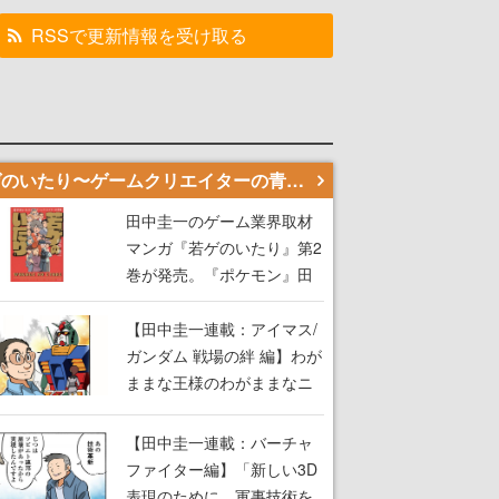
RSSで更新情報を受け取る
若ゲのいたり〜ゲームクリエイターの青春〜
田中圭一のゲーム業界取材
マンガ『若ゲのいたり』第2
巻が発売。『ポケモン』田
尻智さん、『ゼビウス』遠
藤雅伸さんらの貴重なエピ
【田中圭一連載：アイマス/
ソードを収録
ガンダム 戦場の絆 編】わが
ままな王様のわがままなニ
ーズを満たす！──小山順一
朗が貫く姿勢に、ゲームク
【田中圭一連載：バーチャ
リエイターとしての矜持を
ファイター編】「新しい3D
見た【若ゲのいたり最終
表現のために、軍事技術を