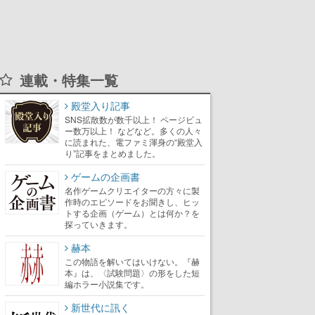
連載・特集一覧
殿堂入り記事
SNS拡散数が数千以上！ ページビュ
ー数万以上！ などなど。多くの人々
に読まれた、電ファミ渾身の“殿堂入
り”記事をまとめました。
ゲームの企画書
名作ゲームクリエイターの方々に製
作時のエピソードをお聞きし、ヒッ
トする企画（ゲーム）とは何か？を
探っていきます。
赫本
この物語を解いてはいけない。『赫
本』は、〈試験問題〉の形をした短
編ホラー小説集です。
新世代に訊く