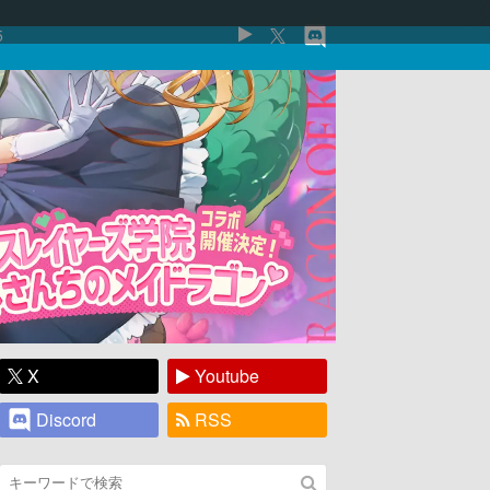
5
X
Youtube
Discord
RSS