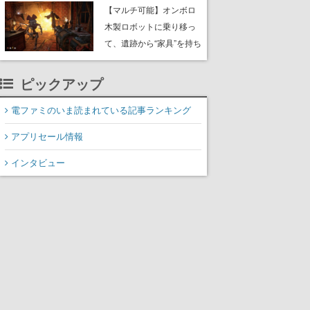
や大きな貝も
【マルチ可能】オンボロ
木製ロボットに乗り移っ
て、遺跡から“家具”を持ち
帰るホラーアクションゲ
ーム『GRAIN ROT』が本
ピックアップ
日8月8日Steamにて発
売。迫る“腐敗”から逃げ延
電ファミのいま読まれている記事ランキング
び、持ち帰った家具で基
アプリセール情報
地を再建
インタビュー