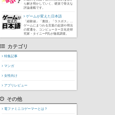
ら解き明かしていく、硬派で骨太な
評論連載です。
ゲームが変えた日本語
「経験値」「裏技」「ラスボス」…
ゲームにまつわる言葉の起源や用法
の変遷を、コンピューター文化史研
究家・タイニーP氏が徹底調査。
カテゴリ
特集記事
マンガ
女性向け
アプリレビュー
その他
電ファミニコゲーマーとは？