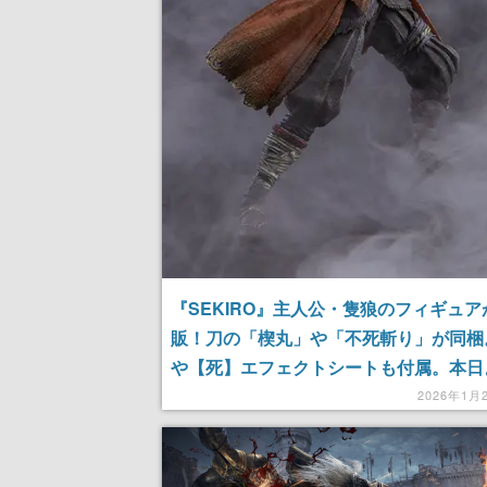
『SEKIRO』主人公・隻狼のフィギュア
販！刀の「楔丸」や「不死斬り」が同梱
や【死】エフェクトシートも付属。本日
約受付が開始
2026年1月