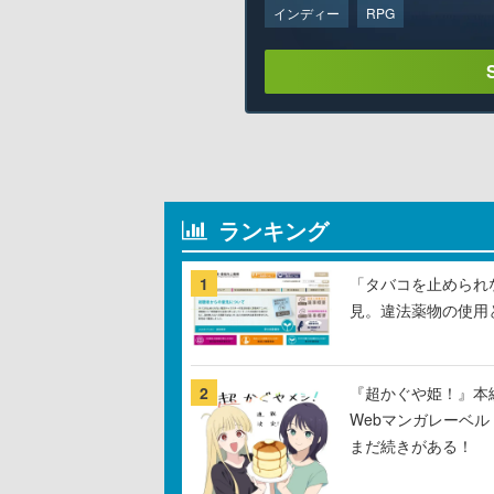
インディー
RPG
ランキング
1
「タバコを止められ
見。違法薬物の使用
2
『超かぐや姫！』本編
Webマンガレーベ
まだ続きがある！