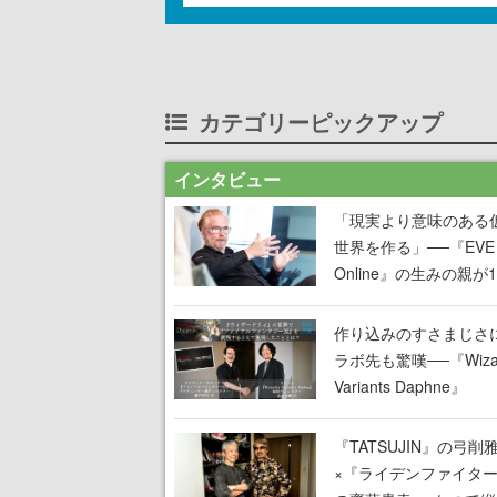
カテゴリーピックアップ
インタビュー
「現実より意味のある
世界を作る」──『EVE
Online』の生みの親が
掲げ続ける”クレイジー
言”は、比喩ではなく本
作り込みのすさまじさ
った
ラボ先も驚嘆──『Wizar
Variants Daphne』
×『FFXI』コラボが期
定なのにジョブもキャ
『TATSUJIN』の弓削
武器も戦闘システムも
×『ライデンファイタ
オフで作り込まれた理