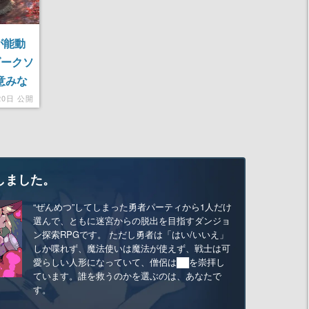
が能動
ダークソ
殺意みな
20日 公開
しました。
“ぜんめつ”してしまった勇者パーティから1人だけ
選んで、ともに迷宮からの脱出を目指すダンジョ
ン探索RPGです。 ただし勇者は「はい/いいえ」
しか喋れず、魔法使いは魔法が使えず、戦士は可
愛らしい人形になっていて、僧侶は██を崇拝し
ています。誰を救うのかを選ぶのは、あなたで
す。