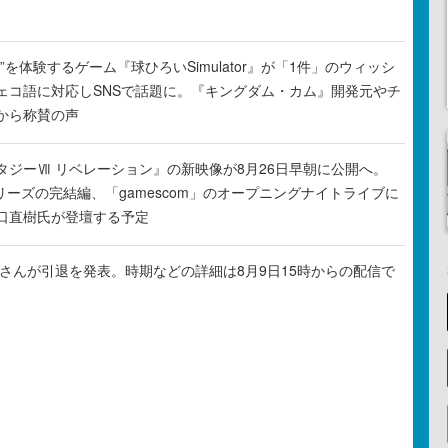
”を体験するゲーム『球ひろいSimulator』が「1件」のウィッシ
ェコ語に対応しSNSで話題に。『キングダム・カム』開発元やチ
から称賛の声
タジーⅦ リベレーション』の新映像が8月26日早朝に公開へ。
リーズの完結編、「gamescom」のオープニングナイトライブに
口直樹氏が登壇する予定
ゃるさんが引退を発表。時期などの詳細は8月9日15時からの配信で