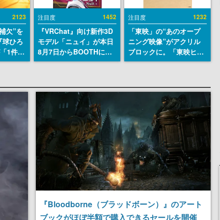
2123
1452
1232
注目度
注目度
補欠”を
『VRChat』向け新作3D
「東映」の“あのオープ
『球ひろ
モデル「ニュイ」が本日
ニング映像”がアクリル
』が「1件」
8月7日からBOOTHにて
ブロックに。「東映ヒス
ストをも
発売。瞳に光る星や感情
トリカル グッズコレクシ
対応し
豊かな表情が、小悪魔か
ョン」が8月下旬より発
『キング
わいい
売
発元やチ
選手から
『Bloodborne（ブラッドボーン）』のアート
ブックがほぼ半額で購入できるセールを開催