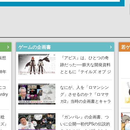
ゲームの企画書
仮想
『アビス』は、ひとつの奇
跡だった──膨大な開発資料
18年
とともに『テイルズ オブ ジ
な宣
アビス』開発陣に聞く、
気だ
「生まれた意味を知る
にコ
なにが、人を「ロマンシン
RPG」が生まれた理由【ゲ
dry
グ」させるのか？『ロマサ
ームの企画書】
ガ2』当時の企画書とキャラ
間限
設定画から迫る、河津秋敏
ラも
がRPGに生み出した「ロマ
雅稔
『ガンパレ』の企画書、つ
ワン
ン」の正体とは【ゲームの
ーズ』
いに公開━初代PSの伝説的
由を
企画書】