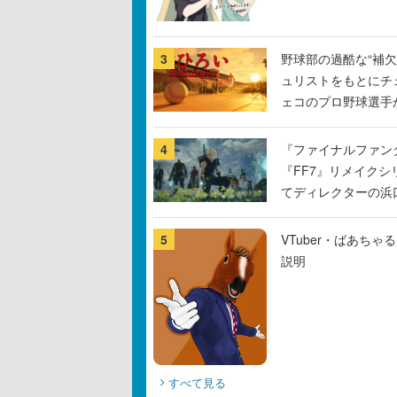
3
野球部の過酷な“補欠
ュリストをもとにチ
ェコのプロ野球選手
4
『ファイナルファン
『FF7』リメイクシ
てディレクターの浜
5
VTuber・ばあち
説明
すべて見る