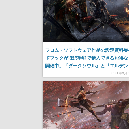
フロム・ソフトウェア作品の設定資料集
ドブックがほぼ半額で購入できるお得な
開催中。『ダークソウル』と『エルデン
グ』に、アーマードコア』や『SEKIRO
2024年3月
狼）』『Bloodborne』など豪華ライ