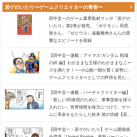
若ゲのいたり〜ゲームクリエイターの青春〜
田中圭一のゲーム業界取材マンガ『若ゲの
いたり』第2巻が発売。『ポケモン』田尻
智さん、『ゼビウス』遠藤雅伸さんらの貴
重なエピソードを収録
【田中圭一連載：アイマス/ガンダム 戦場
の絆 編】わがままな王様のわがままなニー
ズを満たす！──小山順一朗が貫く姿勢に、
ゲームクリエイターとしての矜持を見た
【若ゲのいたり最終回】
【田中圭一連載：バーチャファイター編】
「新しい3D表現のために、軍事技術を採り
入れたい」世界情勢を味方につけて、ゲー
ムに革命をもたらした鈴木 裕の功績【若ゲ
のいたり】
【田中圭一：若ゲのいたり】ゲーム開発統
合環境「Unreal Engine」最新バージョン