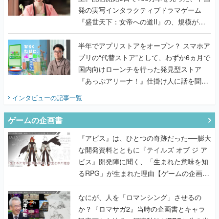
発の実写インタラクティブドラマゲーム
『盛世天下：女帝への道II』の、規模が違
うこだわりをプロデューサーに聞いた
半年でアプリストアをオープン？ スマホア
プリの“代替ストア”として、わずか6ヵ月で
国内向けローンチを行った発見型ストア
『あっぷアリーナ！』仕掛け人に話を聞い
てみた
インタビュー
の記事一覧
ゲームの企画書
『アビス』は、ひとつの奇跡だった──膨大
な開発資料とともに『テイルズ オブ ジ ア
ビス』開発陣に聞く、「生まれた意味を知
るRPG」が生まれた理由【ゲームの企画
書】
なにが、人を「ロマンシング」させるの
か？『ロマサガ2』当時の企画書とキャラ