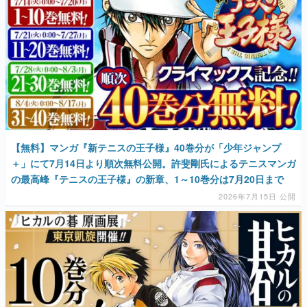
マンガ
女性向け
アプリレビュー
その他
電ファミニコゲーマーとは？
【無料】マンガ『新テニスの王子様』40巻分が「少年ジャンプ
＋」にて7月14日より順次無料公開。許斐剛氏によるテニスマンガ
運営：株式会社マレ
の最高峰『テニスの王子様』の新章、1～10巻分は7月20日まで
2026年7月15日 公開