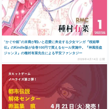
“かぐや姫”の末裔が戦いと恋愛に奔走する少女マンガ『桜姫華
伝』のKindle版が全巻100円で買えるセール実施中。『神風怪盗
ジャンヌ』の種村有菜先生による平安ファンタジー
2026年4月14日 公開