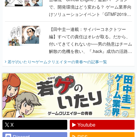
で、開発環境はどう変わる？ ゲーム業界向
けソリューションイベント「GTMF2019」
に行って、より理解を深めよう【PR】
【田中圭一連載：サイバーコネクトツー
編】すべての責任はオレが取る。だから、
付いてきてくれないか──男の熱意はチーム
解散の危機を救い、『.hack』成功の活路を
開く。業界の快男児・松山 洋に流れる血は
若ゲのいたり〜ゲームクリエイターの青春〜
の記事一覧
『少年ジャンプ』色だった【若ゲのいた
り】
X
Youtube
Discord
RSS