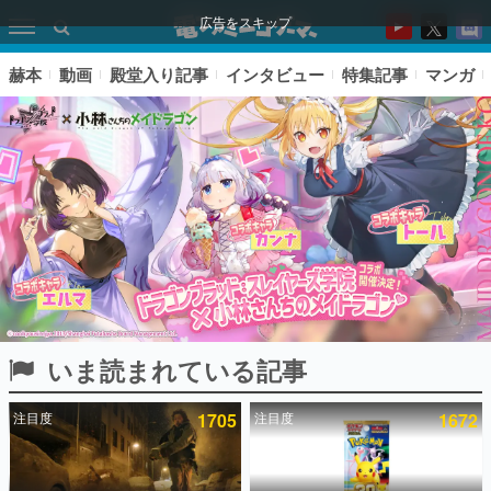
広告をスキップ
赫本
動画
殿堂入り記事
インタビュー
特集記事
マンガ
いま読まれている記事
ピックアップ
注目度
1705
注目度
1672
電ファミのいま読まれている記事ランキング
アプリセール情報