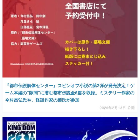
『都市伝説解体センター』スピンオフ小説の第2弾が発売決定！ゲ
ーム本編の”隙間”に潜む都市伝説全6篇を収録。ミステリー作家の
今村昌弘氏や、怪談作家の梨氏が参加
2026年2月13日 公開