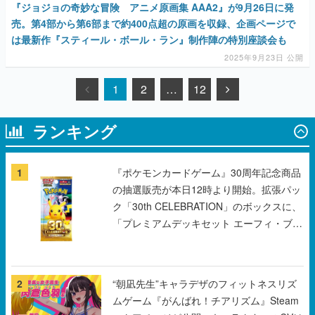
『ジョジョの奇妙な冒険 アニメ原画集 AAA2』が9月26日に発
売。第4部から第6部まで約400点超の原画を収録、企画ページで
は最新作『スティール・ボール・ラン』制作陣の特別座談会も
2025年9月23日 公開
1
2
…
12
ランキング
1
『ポケモンカードゲーム』30周年記念商品
の抽選販売が本日12時より開始。拡張パッ
ク「30th CELEBRATION」のボックスに、
「プレミアムデッキセット エーフィ・ブラ
ッキー」「FUTURISTIC BOX」の計3商品
2
“朝凪先生”キャラデザのフィットネスリズ
ムゲーム『がんばれ！チアリズム』Steam