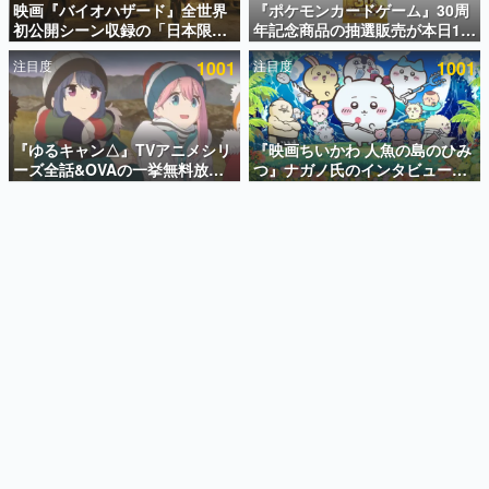
映画『バイオハザード』全世界
『ポケモンカードゲーム』30周
初公開シーン収録の「日本限
年記念商品の抽選販売が本日12
インタビュー
定」予告映像が解禁。バイオの
時より開始。拡張パック「30th
注目度
1001
注目度
1001
日（8月10日）にあわせて、
CELEBRATION」のボックス
連載・特集一覧
「ラクーンシティ総合病院」へ
に、「プレミアムデッキセット
行く配達人の姿が披露
エーフィ・ブラッキー」
殿堂入り記事
「FUTURISTIC BOX」の計3商
SNS拡散数が数千以上！ ページビュー数万以上！ などな
品
『ゆるキャン△』TVアニメシリ
『映画ちいかわ 人魚の島のひみ
ど。多くの人々に読まれた、電ファミ渾身の“殿堂入り”記
ーズ全話&OVAの一挙無料放送
つ』ナガノ氏のインタビューが
事をまとめました。
がABEMAで開催決定。8月11日
解禁。もしまた映画をやれるな
「山の日」の午前0時から実施
ら「島二郎とオデが取っ組み合
ゲームの企画書
いの喧嘩をする話」にしたいと
名作ゲームクリエイターの方々に製作時のエピソードをお
聞きし、ヒットする企画（ゲーム）とは何か？を探ってい
回答
きます。
赫本
この物語を解いてはいけない。『赫本』は、〈試験問題〉
の形をした短編ホラー小説集です。
新世代に訊く
これからのデジタルゲーム市場を担う若きクリエイター達
の姿を追い、彼らのルーツと情熱を探っていきます。
ゲーム世代の作家たち
ゲームに多大な影響を受けた作家さんに取材し、ゲームが