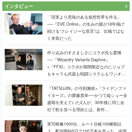
インタビュー
「現実より意味のある仮想世界を作る」
──『EVE Online』の生みの親が18年掲げ
続ける”クレイジーな宣言”は、比喩ではな
く本気だった
作り込みのすさまじさにコラボ先も驚嘆
──『Wizardry Variants Daphne』
×『FFXI』コラボが期間限定なのにジョブ
もキャラも武器も戦闘システムもワンオフ
で作り込まれた理由を両ディレクターに聞
く
『TATSUJIN』の弓削雅稔×『ライデンファ
イターズ』の齋藤貴幸──かつて縦シュー全
盛期を支えていた2人が、30年後に同じ会
社で机を並べる理由とは。新作
『TATSUJIN EXTREME』で初タッグを組
んだレジェンド2人に訊く開発秘話
実写映像1000分、ルート分岐100種類以
上。配信開始5日で100万本を売った、中国