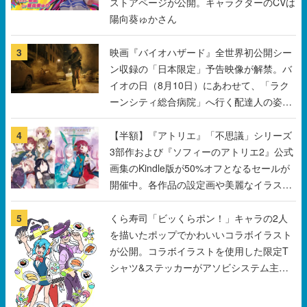
ストアページが公開。キャラクターのCVは
陽向葵ゅかさん
3
映画『バイオハザード』全世界初公開シー
ン収録の「日本限定」予告映像が解禁。バ
イオの日（8月10日）にあわせて、「ラク
ーンシティ総合病院」へ行く配達人の姿が
披露
4
【半額】『アトリエ』「不思議」シリーズ
3部作および『ソフィーのアトリエ2』公式
画集のKindle版が50%オフとなるセールが
開催中。各作品の設定画や美麗なイラスト
の数々をふんだんに収録
5
くら寿司「ビッくらポン！」キャラの2人
を描いたポップでかわいいコラボイラスト
が公開。コラボイラストを使用した限定T
シャツ&ステッカーがアソビシステム主催
「Akaku展」にて販売へ