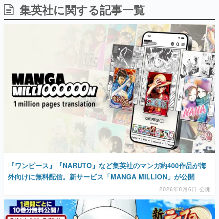
集英社に関する記事一覧
日本のコンテンツ産業やカルチャーに与えた影響を探る企
画です。
日本モバイルゲーム産業史
日本のモバイルゲーム史における主要なトピック・タイト
ルを網羅するほか、開発者へのインタビューや識者による
解説を掲載。約20年の歴史が一望できる決定版！
若ゲのいたり〜ゲームクリエイターの青春〜
『うつヌケ』『ペンと箸』等で知られるマンガ家・田中圭
一先生によるゲーム業界レポートマンガです。
なんでゲームは面白い？
ゲーム開発者・hamatsu氏がゲームの魅力を画面や操作の
具体的な形から解き明かしていく、硬派で骨太な評論連載
です。
ゲームが変えた日本語
「経験値」「裏技」「ラスボス」… ゲームにまつわる言葉
『ワンピース』『NARUTO』など集英社のマンガ約400作品が海
の起源や用法の変遷を、コンピューター文化史研究家・タ
イニーP氏が徹底調査。
外向けに無料配信。新サービス「MANGA MILLION」が公開
2026年8月6日 公開
カテゴリ
特集記事