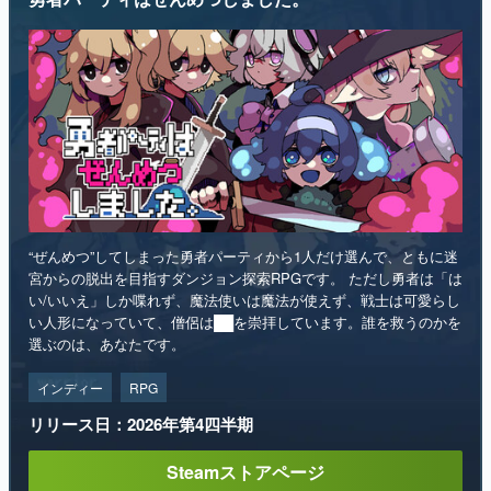
“ぜんめつ”してしまった勇者パーティから1人だけ選んで、ともに迷
宮からの脱出を目指すダンジョン探索RPGです。 ただし勇者は「は
い/いいえ」しか喋れず、魔法使いは魔法が使えず、戦士は可愛らし
い人形になっていて、僧侶は██を崇拝しています。誰を救うのかを
選ぶのは、あなたです。
インディー
RPG
リリース日：2026年第4四半期
Steamストアページ