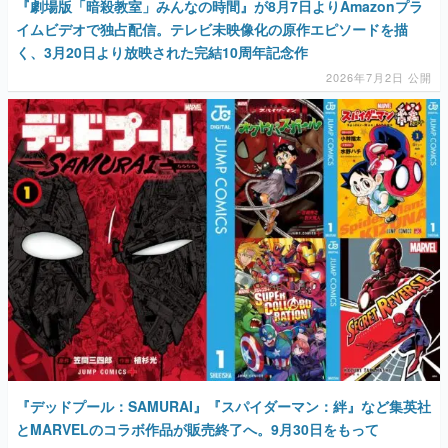
『劇場版「暗殺教室」みんなの時間』が8月7日よりAmazonプラ
イムビデオで独占配信。テレビ未映像化の原作エピソードを描
く、3月20日より放映された完結10周年記念作
2026年7月2日 公開
『デッドプール：SAMURAI』『スパイダーマン：絆』など集英社
とMARVELのコラボ作品が販売終了へ。9月30日をもって