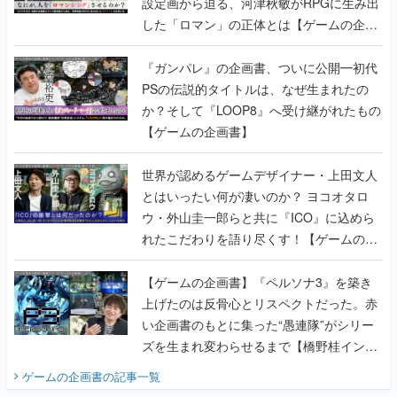
設定画から迫る、河津秋敏がRPGに生み出
した「ロマン」の正体とは【ゲームの企画
書】
『ガンパレ』の企画書、ついに公開━初代
PSの伝説的タイトルは、なぜ生まれたの
か？そして『LOOP8』へ受け継がれたもの
【ゲームの企画書】
世界が認めるゲームデザイナー・上田文人
とはいったい何が凄いのか？ ヨコオタロ
ウ・外山圭一郎らと共に『ICO』に込めら
れたこだわりを語り尽くす！【ゲームの企
画書】
【ゲームの企画書】『ペルソナ3』を築き
上げたのは反骨心とリスペクトだった。赤
い企画書のもとに集った“愚連隊”がシリー
ズを生まれ変わらせるまで【橋野桂インタ
ビュー】
ゲームの企画書
の記事一覧