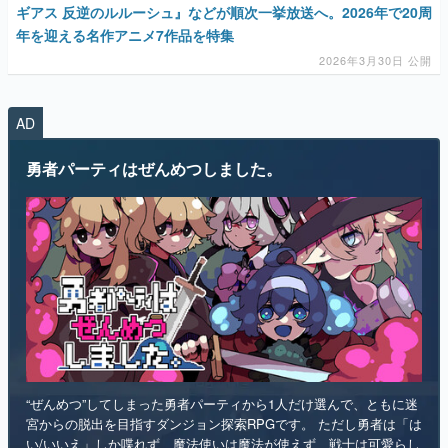
マンガ
AD
女性向け
勇者パーティはぜんめつしました。
アプリレビュー
その他
電ファミニコゲーマーとは？
運営：株式会社マレ
“ぜんめつ”してしまった勇者パーティから1人だけ選んで、ともに迷
宮からの脱出を目指すダンジョン探索RPGです。 ただし勇者は「は
い/いいえ」しか喋れず、魔法使いは魔法が使えず、戦士は可愛らし
い人形になっていて、僧侶は██を崇拝しています。誰を救うのかを
選ぶのは、あなたです。