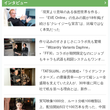
続ける”クレイジーな宣言”は、比喩ではな
く本気だった
作り込みのすさまじさにコラボ先も驚嘆
──『Wizardry Variants Daphne』
×『FFXI』コラボが期間限定なのにジョブ
もキャラも武器も戦闘システムもワンオフ
で作り込まれた理由を両ディレクターに聞
く
『TATSUJIN』の弓削雅稔×『ライデンファ
イターズ』の齋藤貴幸──かつて縦シュー全
盛期を支えていた2人が、30年後に同じ会
社で机を並べる理由とは。新作
『TATSUJIN EXTREME』で初タッグを組
んだレジェンド2人に訊く開発秘話
実写映像1000分、ルート分岐100種類以
上。配信開始5日で100万本を売った、中国
発の実写インタラクティブドラマゲーム
『盛世天下：女帝への道II』の、規模が違
うこだわりをプロデューサーに聞いた