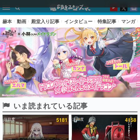
広告をスキップ
赫本
動画
殿堂入り記事
インタビュー
特集記事
マンガ
いま読まれている記事
ピックアップ
注目度
5181
注目度
4158
電ファミのいま読まれている記事ランキング
アプリセール情報