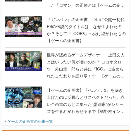
PSの伝説的タイトルは、なぜ生まれたの
か？そして『LOOP8』へ受け継がれたもの
【ゲームの企画書】
世界が認めるゲームデザイナー・上田文人
とはいったい何が凄いのか？ ヨコオタロ
ウ・外山圭一郎らと共に『ICO』に込めら
れたこだわりを語り尽くす！【ゲームの企
画書】
【ゲームの企画書】『ペルソナ3』を築き
上げたのは反骨心とリスペクトだった。赤
い企画書のもとに集った“愚連隊”がシリー
ズを生まれ変わらせるまで【橋野桂インタ
ビュー】
ゲームの企画書
の記事一覧
若ゲのいたり〜ゲームクリエイターの青春〜
田中圭一のゲーム業界取材マンガ『若ゲの
いたり』第2巻が発売。『ポケモン』田尻