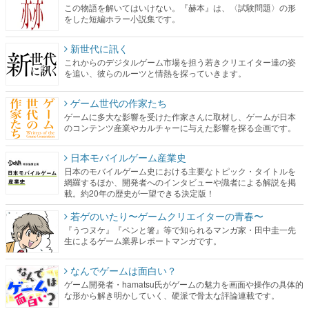
これからのデジタルゲーム市場を担う若きクリエイター達の姿
を追い、彼らのルーツと情熱を探っていきます。
ゲーム世代の作家たち
ゲームに多大な影響を受けた作家さんに取材し、ゲームが日本
のコンテンツ産業やカルチャーに与えた影響を探る企画です。
日本モバイルゲーム産業史
日本のモバイルゲーム史における主要なトピック・タイトルを
網羅するほか、開発者へのインタビューや識者による解説を掲
載。約20年の歴史が一望できる決定版！
若ゲのいたり〜ゲームクリエイターの青春〜
『うつヌケ』『ペンと箸』等で知られるマンガ家・田中圭一先
生によるゲーム業界レポートマンガです。
なんでゲームは面白い？
ゲーム開発者・hamatsu氏がゲームの魅力を画面や操作の具体的
な形から解き明かしていく、硬派で骨太な評論連載です。
ゲームが変えた日本語
「経験値」「裏技」「ラスボス」… ゲームにまつわる言葉の起
源や用法の変遷を、コンピューター文化史研究家・タイニーP氏