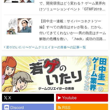
【田中圭一連載：サイバーコネクトツー
編】すべての責任はオレが取る。だから、
付いてきてくれないか──男の熱意はチーム
解散の危機を救い、『.hack』成功の活路を
開く。業界の快男児・松山 洋に流れる血は
若ゲのいたり〜ゲームクリエイターの青春〜
の記事一覧
『少年ジャンプ』色だった【若ゲのいた
り】
X
Youtube
Discord
RSS