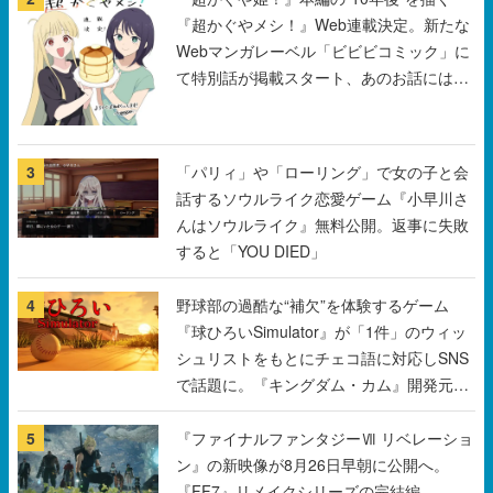
まだ続きがある！
3
「パリィ」や「ローリング」で女の子と会
話するソウルライク恋愛ゲーム『小早川さ
んはソウルライク』無料公開。返事に失敗
すると「YOU DIED」
4
野球部の過酷な“補欠”を体験するゲーム
『球ひろいSimulator』が「1件」のウィッ
シュリストをもとにチェコ語に対応しSNS
で話題に。『キングダム・カム』開発元や
チェコのプロ野球選手から称賛の声
5
『ファイナルファンタジーⅦ リベレーショ
ン』の新映像が8月26日早朝に公開へ。
『FF7』リメイクシリーズの完結編、
「gamescom」のオープニングナイトライ
ブにてディレクターの浜口直樹氏が登壇す
すべて見る
る予定