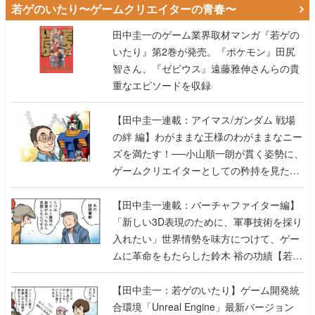
智さん、『ゼビウス』遠藤雅伸さんらの貴
重なエピソードを収録
【田中圭一連載：アイマス/ガンダム 戦場
の絆 編】わがままな王様のわがままなニー
ズを満たす！──小山順一朗が貫く姿勢に、
ゲームクリエイターとしての矜持を見た
【若ゲのいたり最終回】
【田中圭一連載：バーチャファイター編】
「新しい3D表現のために、軍事技術を採り
入れたい」世界情勢を味方につけて、ゲー
ムに革命をもたらした鈴木 裕の功績【若ゲ
のいたり】
【田中圭一：若ゲのいたり】ゲーム開発統
合環境「Unreal Engine」最新バージョン
で、開発環境はどう変わる？ ゲーム業界向
けソリューションイベント「GTMF2019」
に行って、より理解を深めよう【PR】