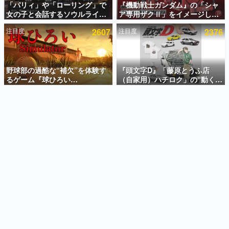
「パリィ」や「ローリング」で
『機動戦士ガンダム』の「シャ
女の子と会話するソウルライク
ア専用ザクⅡ」をイメージした
インタビュー
恋愛ゲーム『小早川さんはソウ
散水ホースリールが予約開始。
注目度
2607
注目度
2376
ルライク』無料公開。返事に失
本体にはシャアのパーソナルマ
連載・特集一覧
敗すると「YOU DIED」
ークやジオン公国軍のエンブレ
ム、型式番号などを配置
殿堂入り記事
SNS拡散数が数千以上！ ページビュー数万以上！ などな
野球部の過酷な“補欠”を体験す
『頭文字D』「藤原とうふ店
ど。多くの人々に読まれた、電ファミ渾身の“殿堂入り”記
るゲーム『球ひろい
（自家用）ハチロク」の“動くテ
事をまとめました。
Simulator』が「1件」のウィッ
ィッシュケース”が買えるポップ
シュリストをもとにチェコ語に
アップショップが開催へ。マン
ゲームの企画書
対応しSNSで話題に。『キング
ガの舞台である群馬の「イオン
名作ゲームクリエイターの方々に製作時のエピソードをお
聞きし、ヒットする企画（ゲーム）とは何か？を探ってい
ダム・カム』開発元やチェコの
モール高崎」にて、8月11日か
きます。
プロ野球選手から称賛の声
ら8月20日までの期間限定で開
催予定
赫本
この物語を解いてはいけない。『赫本』は、〈試験問題〉
の形をした短編ホラー小説集です。
新世代に訊く
これからのデジタルゲーム市場を担う若きクリエイター達
の姿を追い、彼らのルーツと情熱を探っていきます。
ゲーム世代の作家たち
ゲームに多大な影響を受けた作家さんに取材し、ゲームが