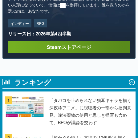
インディー
RPG
リリース日：2026年第4四半期
Steamストアページ
ランキング
1
「タバコを止められない猫耳キャラを描く
深夜枠アニメ」に視聴者の一部から批判意
見。違法薬物の使用と思しき描写も含め
て、BPOが議論を交わす
2
『超かぐや姫！』本編の“10年後”を描く
『超かぐやメシ！』Web連載決定。新たな
Webマンガレーベル「ビビビコミック」に
て特別話が掲載スタート、あのお話には…