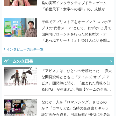
半年でアプリストアをオープン？ スマホア
プリの“代替ストア”として、わずか6ヵ月で
国内向けローンチを行った発見型ストア
『あっぷアリーナ！』仕掛け人に話を聞い
てみた
インタビュー
の記事一覧
ゲームの企画書
『アビス』は、ひとつの奇跡だった──膨大
な開発資料とともに『テイルズ オブ ジ ア
ビス』開発陣に聞く、「生まれた意味を知
るRPG」が生まれた理由【ゲームの企画
書】
なにが、人を「ロマンシング」させるの
か？『ロマサガ2』当時の企画書とキャラ
設定画から迫る、河津秋敏がRPGに生み出
した「ロマン」の正体とは【ゲームの企画
書】
『ガンパレ』の企画書、ついに公開━初代