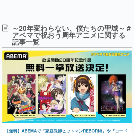
～20年変わらない、僕たちの聖域～ #
日本のコンテンツ産業やカルチャーに与えた影響を探る企
画です。
アベマで祝おう周年アニメに関する
記事一覧
日本モバイルゲーム産業史
日本のモバイルゲーム史における主要なトピック・タイト
ルを網羅するほか、開発者へのインタビューや識者による
解説を掲載。約20年の歴史が一望できる決定版！
若ゲのいたり〜ゲームクリエイターの青春〜
『うつヌケ』『ペンと箸』等で知られるマンガ家・田中圭
一先生によるゲーム業界レポートマンガです。
なんでゲームは面白い？
ゲーム開発者・hamatsu氏がゲームの魅力を画面や操作の
具体的な形から解き明かしていく、硬派で骨太な評論連載
です。
ゲームが変えた日本語
「経験値」「裏技」「ラスボス」… ゲームにまつわる言葉
の起源や用法の変遷を、コンピューター文化史研究家・タ
イニーP氏が徹底調査。
【無料】ABEMAで『家庭教師ヒットマンREBORN!』や『コード
ギアス 反逆のルルーシュ』などが順次一挙放送へ。2026年で20周
カテゴリ
年を迎える名作アニメ7作品を特集
2026年3月30日 公開
特集記事