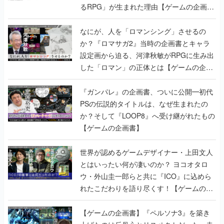
か？『ロマサガ2』当時の企画書とキャラ
設定画から迫る、河津秋敏がRPGに生み出
した「ロマン」の正体とは【ゲームの企画
書】
『ガンパレ』の企画書、ついに公開━初代
PSの伝説的タイトルは、なぜ生まれたの
か？そして『LOOP8』へ受け継がれたもの
【ゲームの企画書】
世界が認めるゲームデザイナー・上田文人
とはいったい何が凄いのか？ ヨコオタロ
ウ・外山圭一郎らと共に『ICO』に込めら
れたこだわりを語り尽くす！【ゲームの企
画書】
【ゲームの企画書】『ペルソナ3』を築き
上げたのは反骨心とリスペクトだった。赤
い企画書のもとに集った“愚連隊”がシリー
ズを生まれ変わらせるまで【橋野桂インタ
ビュー】