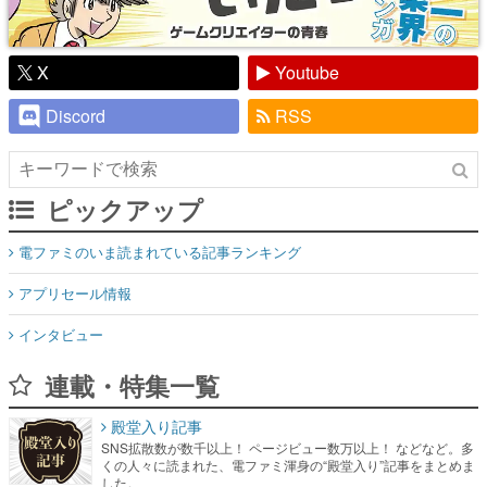
Discord
RSS
ピックアップ
電ファミのいま読まれている記事ランキング
アプリセール情報
インタビュー
連載・特集一覧
殿堂入り記事
SNS拡散数が数千以上！ ページビュー数万以上！ などなど。多
くの人々に読まれた、電ファミ渾身の“殿堂入り”記事をまとめま
した。
ゲームの企画書
名作ゲームクリエイターの方々に製作時のエピソードをお聞き
し、ヒットする企画（ゲーム）とは何か？を探っていきます。