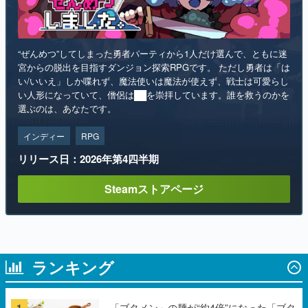
“ぜんめつ”してしまった勇者パーティから1人だけ選んで、ともに迷
宮からの脱出を目指すダンジョン探索RPGです。 ただし勇者は「は
い/いいえ」しか喋れず、魔法使いは魔法が使えず、戦士は可愛らし
い人形になっていて、僧侶は██を崇拝しています。誰を救うのかを
選ぶのは、あなたです。
インディー
RPG
リリース日：2026年第4四半期
Steamストアページ
ランキング
1
「ブタメン」の麺が“約4倍”になった「ブタ
メン超BIG」が登場。8月11日より全国のセ
ブンイレブンで順次発売