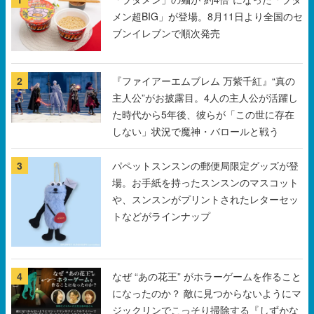
2
『ファイアーエムブレム 万紫千紅』“真の
主人公”がお披露目。4人の主人公が活躍し
た時代から5年後、彼らが「この世に存在
しない」状況で魔神・バロールと戦う
3
パペットスンスンの郵便局限定グッズが登
場。お手紙を持ったスンスンのマスコット
や、スンスンがプリントされたレターセッ
トなどがラインナップ
4
なぜ “あの花王” がホラーゲームを作ること
になったのか？ 敵に見つからないようにマ
ジックリンでこっそり掃除する『しずかな
おそうじ』が生まれるまで【開発座談会】
5
ハローキティやポムポムプリンと眠れる睡