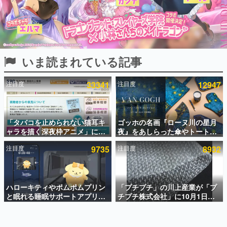
インタビュー
連載・特集一覧
殿堂入り記事
いま読まれている記事
SNS拡散数が数千以上！ ページビュー数万以上！ などな
ど。多くの人々に読まれた、電ファミ渾身の“殿堂入り”記
事をまとめました。
注目度
33341
注目度
12947
ゲームの企画書
名作ゲームクリエイターの方々に製作時のエピソードをお
聞きし、ヒットする企画（ゲーム）とは何か？を探ってい
「タバコを止められない猫耳キ
ゴッホの名画『ローヌ川の星月
きます。
ャラを描く深夜枠アニメ」に視
夜』をあしらった傘やトートバ
赫本
聴者の一部から批判意見。違法
ッグなどが登場。8月7日21時よ
この物語を解いてはいけない。『赫本』は、〈試験問題〉
注目度
9735
注目度
8932
薬物の使用と思しき描写も含め
り2日間限定で予約販売
の形をした短編ホラー小説集です。
て、BPOが議論を交わす
新世代に訊く
ハローキティやポムポムプリン
「プチプチ」の川上産業が「プ
これからのデジタルゲーム市場を担う若きクリエイター達
の姿を追い、彼らのルーツと情熱を探っていきます。
と眠れる睡眠サポートアプリ
チプチ株式会社」に10月1日よ
『ゆめたび』が配信中。キャラ
り社名変更へ。創業58年で初め
ごとのASMRや目覚ましアラー
ての変更で、“プチッ”と鳴るお
ゲーム世代の作家たち
ムも搭載
なじみの緩衝材が会社の名前に
ゲームに多大な影響を受けた作家さんに取材し、ゲームが