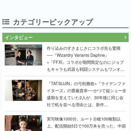
インタビュー
作り込みのすさまじさにコラボ先も驚嘆
──『Wizardry Variants Daphne』
×『FFXI』コラボが期間限定なのにジョブ
もキャラも武器も戦闘システムもワンオフ
で作り込まれた理由を両ディレクターに聞
く
『TATSUJIN』の弓削雅稔×『ライデンファ
イターズ』の齋藤貴幸──かつて縦シュー全
盛期を支えていた2人が、30年後に同じ会
社で机を並べる理由とは。新作
『TATSUJIN EXTREME』で初タッグを組
んだレジェンド2人に訊く開発秘話
実写映像1000分、ルート分岐100種類以
上。配信開始5日で100万本を売った、中国
発の実写インタラクティブドラマゲーム
『盛世天下：女帝への道II』の、規模が違
うこだわりをプロデューサーに聞いた