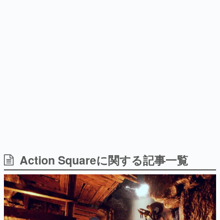
日本のコンテンツ産業やカルチャーに与えた影響を探る企
画です。
日本モバイルゲーム産業史
日本のモバイルゲーム史における主要なトピック・タイト
ルを網羅するほか、開発者へのインタビューや識者による
解説を掲載。約20年の歴史が一望できる決定版！
若ゲのいたり〜ゲームクリエイターの青春〜
『うつヌケ』『ペンと箸』等で知られるマンガ家・田中圭
一先生によるゲーム業界レポートマンガです。
なんでゲームは面白い？
ゲーム開発者・hamatsu氏がゲームの魅力を画面や操作の
Action Squareに関する記事一覧
具体的な形から解き明かしていく、硬派で骨太な評論連載
です。
ゲームが変えた日本語
「経験値」「裏技」「ラスボス」… ゲームにまつわる言葉
の起源や用法の変遷を、コンピューター文化史研究家・タ
イニーP氏が徹底調査。
カテゴリ
特集記事