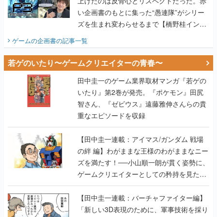
ゲームの企画書
の記事一覧
若ゲのいたり〜ゲームクリエイターの青春〜
田中圭一のゲーム業界取材マンガ『若ゲの
いたり』第2巻が発売。『ポケモン』田尻
智さん、『ゼビウス』遠藤雅伸さんらの貴
重なエピソードを収録
【田中圭一連載：アイマス/ガンダム 戦場
の絆 編】わがままな王様のわがままなニー
ズを満たす！──小山順一朗が貫く姿勢に、
ゲームクリエイターとしての矜持を見た
【若ゲのいたり最終回】
【田中圭一連載：バーチャファイター編】
「新しい3D表現のために、軍事技術を採り
入れたい」世界情勢を味方につけて、ゲー
ムに革命をもたらした鈴木 裕の功績【若ゲ
のいたり】