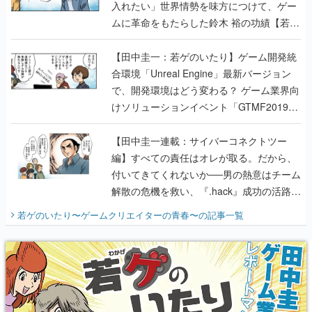
【田中圭一：若ゲのいたり】ゲーム開発統
合環境「Unreal Engine」最新バージョン
で、開発環境はどう変わる？ ゲーム業界向
けソリューションイベント「GTMF2019」
に行って、より理解を深めよう【PR】
【田中圭一連載：サイバーコネクトツー
編】すべての責任はオレが取る。だから、
付いてきてくれないか──男の熱意はチーム
解散の危機を救い、『.hack』成功の活路を
開く。業界の快男児・松山 洋に流れる血は
若ゲのいたり〜ゲームクリエイターの青春〜
の記事一覧
『少年ジャンプ』色だった【若ゲのいた
り】
X
Youtube