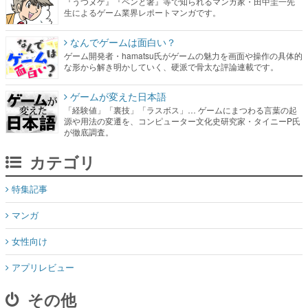
ゲーム開発者・hamatsu氏がゲームの魅力を画面や操作の具体的
な形から解き明かしていく、硬派で骨太な評論連載です。
ゲームが変えた日本語
「経験値」「裏技」「ラスボス」… ゲームにまつわる言葉の起
源や用法の変遷を、コンピューター文化史研究家・タイニーP氏
が徹底調査。
カテゴリ
特集記事
マンガ
女性向け
アプリレビュー
その他
電ファミニコゲーマーとは？
媒体資料はこちら