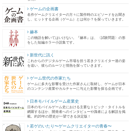
赫本
この物語を解いてはいけない。『赫本』は、〈試験問題〉の形
をした短編ホラー小説集です。
新世代に訊く
これからのデジタルゲーム市場を担う若きクリエイター達の姿
を追い、彼らのルーツと情熱を探っていきます。
ゲーム世代の作家たち
ゲームに多大な影響を受けた作家さんに取材し、ゲームが日本
のコンテンツ産業やカルチャーに与えた影響を探る企画です。
日本モバイルゲーム産業史
日本のモバイルゲーム史における主要なトピック・タイトルを
網羅するほか、開発者へのインタビューや識者による解説を掲
載。約20年の歴史が一望できる決定版！
若ゲのいたり〜ゲームクリエイターの青春〜
『うつヌケ』『ペンと箸』等で知られるマンガ家・田中圭一先
生によるゲーム業界レポートマンガです。
なんでゲームは面白い？