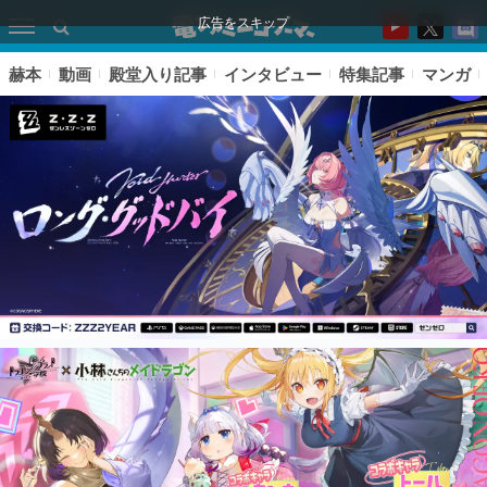
広告をスキップ
赫本
動画
殿堂入り記事
インタビュー
特集記事
マンガ
ピックアップ
電ファミのいま読まれている記事ランキング
アプリセール情報