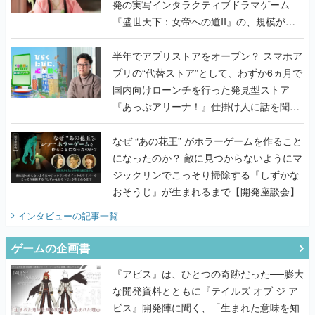
半年でアプリストアをオープン？ スマホア
プリの“代替ストア”として、わずか6ヵ月で
国内向けローンチを行った発見型ストア
『あっぷアリーナ！』仕掛け人に話を聞い
てみた
なぜ “あの花王” がホラーゲームを作ること
になったのか？ 敵に見つからないようにマ
ジックリンでこっそり掃除する『しずかな
おそうじ』が生まれるまで【開発座談会】
インタビュー
の記事一覧
ゲームの企画書
『アビス』は、ひとつの奇跡だった──膨大
な開発資料とともに『テイルズ オブ ジ ア
ビス』開発陣に聞く、「生まれた意味を知
るRPG」が生まれた理由【ゲームの企画
書】
なにが、人を「ロマンシング」させるの