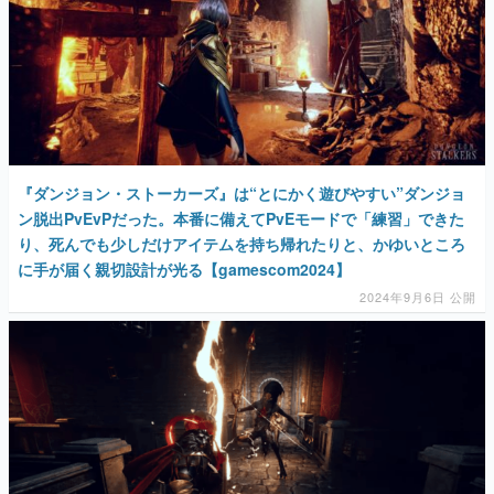
マンガ
女性向け
『ダンジョン・ストーカーズ』は“とにかく遊びやすい”ダンジョ
アプリレビュー
ン脱出PvEvPだった。本番に備えてPvEモードで「練習」できた
り、死んでも少しだけアイテムを持ち帰れたりと、かゆいところ
その他
に手が届く親切設計が光る【gamescom2024】
2024年9月6日 公開
電ファミニコゲーマーとは？
運営：株式会社マレ