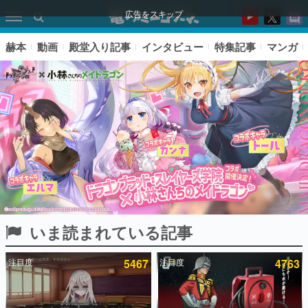
広告をスキップ
赫本
動画
殿堂入り記事
インタビュー
特集記事
マンガ
いま読まれている記事
ピックアップ
注目度
5467
注目度
4763
電ファミのいま読まれている記事ランキング
アプリセール情報