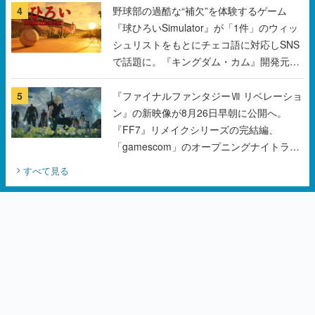
4
野球部の過酷な“補欠”を体験するゲーム
『球ひろいSimulator』が「1件」のウィッ
シュリストをもとにチェコ語に対応しSNS
で話題に。『キングダム・カム』開発元や
チェコのプロ野球選手から称賛の声
5
『ファイナルファンタジーⅦ リベレーショ
ン』の新映像が8月26日早朝に公開へ。
『FF7』リメイクシリーズの完結編、
「gamescom」のオープニングナイトライ
ブにてディレクターの浜口直樹氏が登壇す
すべて見る
る予定