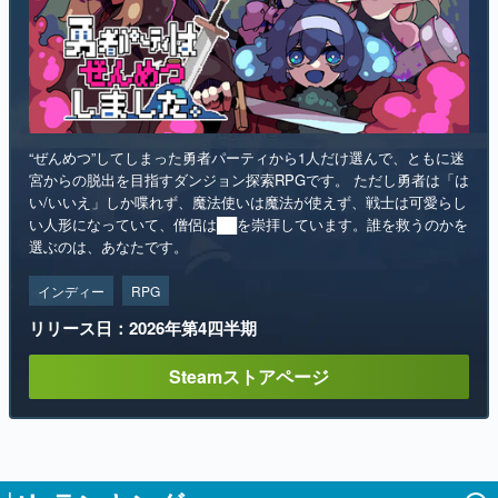
“ぜんめつ”してしまった勇者パーティから1人だけ選んで、ともに迷
宮からの脱出を目指すダンジョン探索RPGです。 ただし勇者は「は
い/いいえ」しか喋れず、魔法使いは魔法が使えず、戦士は可愛らし
い人形になっていて、僧侶は██を崇拝しています。誰を救うのかを
選ぶのは、あなたです。
インディー
RPG
リリース日：2026年第4四半期
Steamストアページ