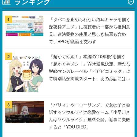
ランキング
1
「タバコを止められない猫耳キャラを描く
深夜枠アニメ」に視聴者の一部から批判意
見。違法薬物の使用と思しき描写も含め
て、BPOが議論を交わす
2
『超かぐや姫！』本編の“10年後”を描く
『超かぐやメシ！』Web連載決定。新たな
Webマンガレーベル「ビビビコミック」に
て特別話が掲載スタート、あのお話には…
まだ続きがある！
3
「パリィ」や「ローリング」で女の子と会
話するソウルライク恋愛ゲーム『小早川さ
んはソウルライク』無料公開。返事に失敗
すると「YOU DIED」