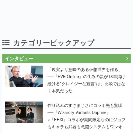
カテゴリーピックアップ
インタビュー
「現実より意味のある仮想世界を作る」
──『EVE Online』の生みの親が18年掲げ
続ける”クレイジーな宣言”は、比喩ではな
く本気だった
作り込みのすさまじさにコラボ先も驚嘆
──『Wizardry Variants Daphne』
×『FFXI』コラボが期間限定なのにジョブ
もキャラも武器も戦闘システムもワンオフ