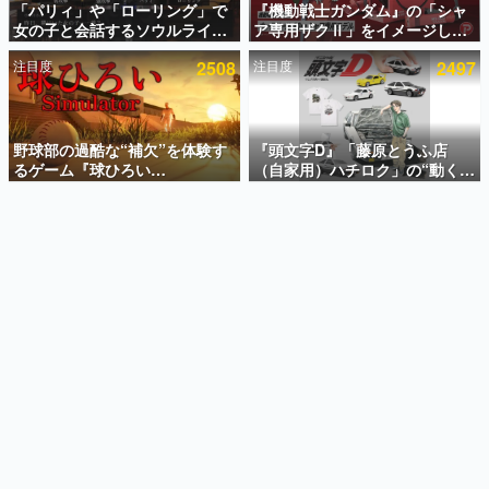
「パリィ」や「ローリング」で
『機動戦士ガンダム』の「シャ
女の子と会話するソウルライク
ア専用ザクⅡ」をイメージした
インタビュー
恋愛ゲーム『小早川さんはソウ
散水ホースリールが予約開始。
注目度
2508
注目度
2497
ルライク』無料公開。返事に失
本体にはシャアのパーソナルマ
連載・特集一覧
敗すると「YOU DIED」
ークやジオン公国軍のエンブレ
ム、型式番号などを配置
殿堂入り記事
SNS拡散数が数千以上！ ページビュー数万以上！ などな
野球部の過酷な“補欠”を体験す
『頭文字D』「藤原とうふ店
ど。多くの人々に読まれた、電ファミ渾身の“殿堂入り”記
るゲーム『球ひろい
（自家用）ハチロク」の“動くテ
事をまとめました。
Simulator』が「1件」のウィッ
ィッシュケース”が買えるポップ
シュリストをもとにチェコ語に
アップショップが開催へ。マン
ゲームの企画書
対応しSNSで話題に。『キング
ガの舞台である群馬の「イオン
名作ゲームクリエイターの方々に製作時のエピソードをお
聞きし、ヒットする企画（ゲーム）とは何か？を探ってい
ダム・カム』開発元やチェコの
モール高崎」にて、8月11日か
きます。
プロ野球選手から称賛の声
ら8月20日までの期間限定で開
催予定
赫本
この物語を解いてはいけない。『赫本』は、〈試験問題〉
の形をした短編ホラー小説集です。
新世代に訊く
これからのデジタルゲーム市場を担う若きクリエイター達
の姿を追い、彼らのルーツと情熱を探っていきます。
ゲーム世代の作家たち
ゲームに多大な影響を受けた作家さんに取材し、ゲームが