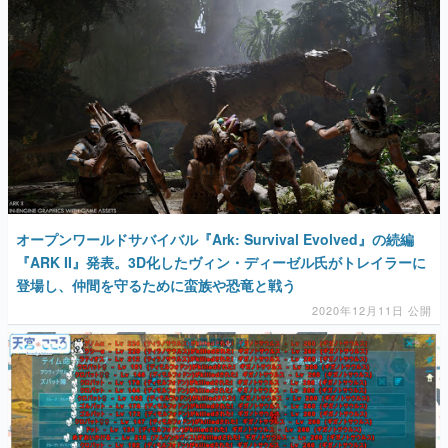
マンガ
女性向け
アプリレビュー
その他
電ファミニコゲーマーとは？
オープンワールドサバイバル『Ark: Survival Evolved』の続編
運営：株式会社マレ
『ARK II』発表。3D化したヴィン・ディーゼル氏がトレイラーに
登場し、仲間を守るために蛮族や恐竜と戦う
2020年12月11日 公開