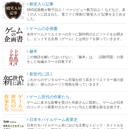
殿堂入り記事
SNS拡散数が数千以上！ ページビュー数万以上！ などなど。多
くの人々に読まれた、電ファミ渾身の“殿堂入り”記事をまとめま
した。
ゲームの企画書
名作ゲームクリエイターの方々に製作時のエピソードをお聞き
し、ヒットする企画（ゲーム）とは何か？を探っていきます。
赫本
この物語を解いてはいけない。『赫本』は、〈試験問題〉の形
をした短編ホラー小説集です。
新世代に訊く
これからのデジタルゲーム市場を担う若きクリエイター達の姿
を追い、彼らのルーツと情熱を探っていきます。
ゲーム世代の作家たち
ゲームに多大な影響を受けた作家さんに取材し、ゲームが日本
のコンテンツ産業やカルチャーに与えた影響を探る企画です。
日本モバイルゲーム産業史
日本のモバイルゲーム史における主要なトピック・タイトルを