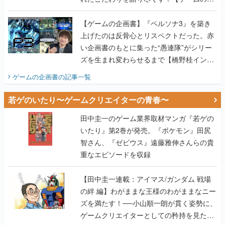
画書】
【ゲームの企画書】『ペルソナ3』を築き
上げたのは反骨心とリスペクトだった。赤
い企画書のもとに集った“愚連隊”がシリー
ズを生まれ変わらせるまで【橋野桂インタ
ビュー】
ゲームの企画書
の記事一覧
若ゲのいたり〜ゲームクリエイターの青春〜
田中圭一のゲーム業界取材マンガ『若ゲの
いたり』第2巻が発売。『ポケモン』田尻
智さん、『ゼビウス』遠藤雅伸さんらの貴
重なエピソードを収録
【田中圭一連載：アイマス/ガンダム 戦場
の絆 編】わがままな王様のわがままなニー
ズを満たす！──小山順一朗が貫く姿勢に、
ゲームクリエイターとしての矜持を見た