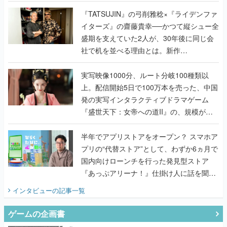
で作り込まれた理由を両ディレクターに聞
く
『TATSUJIN』の弓削雅稔×『ライデンファ
イターズ』の齋藤貴幸──かつて縦シュー全
盛期を支えていた2人が、30年後に同じ会
社で机を並べる理由とは。新作
『TATSUJIN EXTREME』で初タッグを組
んだレジェンド2人に訊く開発秘話
実写映像1000分、ルート分岐100種類以
上。配信開始5日で100万本を売った、中国
発の実写インタラクティブドラマゲーム
『盛世天下：女帝への道II』の、規模が違
うこだわりをプロデューサーに聞いた
半年でアプリストアをオープン？ スマホア
プリの“代替ストア”として、わずか6ヵ月で
国内向けローンチを行った発見型ストア
『あっぷアリーナ！』仕掛け人に話を聞い
てみた
インタビュー
の記事一覧
ゲームの企画書