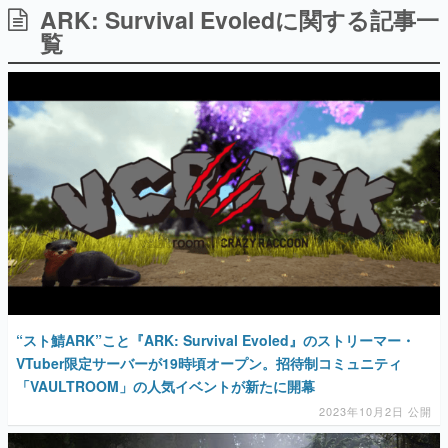
ARK: Survival Evoledに関する記事一
日本のコンテンツ産業やカルチャーに与えた影響を探る企
画です。
覧
日本モバイルゲーム産業史
日本のモバイルゲーム史における主要なトピック・タイト
ルを網羅するほか、開発者へのインタビューや識者による
解説を掲載。約20年の歴史が一望できる決定版！
若ゲのいたり〜ゲームクリエイターの青春〜
『うつヌケ』『ペンと箸』等で知られるマンガ家・田中圭
一先生によるゲーム業界レポートマンガです。
なんでゲームは面白い？
ゲーム開発者・hamatsu氏がゲームの魅力を画面や操作の
具体的な形から解き明かしていく、硬派で骨太な評論連載
です。
ゲームが変えた日本語
「経験値」「裏技」「ラスボス」… ゲームにまつわる言葉
の起源や用法の変遷を、コンピューター文化史研究家・タ
“スト鯖ARK”こと『ARK: Survival Evoled』のストリーマー・
イニーP氏が徹底調査。
VTuber限定サーバーが19時頃オープン。招待制コミュニティ
「VAULTROOM」の人気イベントが新たに開幕
カテゴリ
2023年10月2日 公開
特集記事