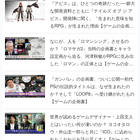
『アビス』は、ひとつの奇跡だった──膨大
な開発資料とともに『テイルズ オブ ジ ア
ビス』開発陣に聞く、「生まれた意味を知
るRPG」が生まれた理由【ゲームの企画
書】
なにが、人を「ロマンシング」させるの
か？『ロマサガ2』当時の企画書とキャラ
設定画から迫る、河津秋敏がRPGに生み出
した「ロマン」の正体とは【ゲームの企画
書】
『ガンパレ』の企画書、ついに公開━初代
PSの伝説的タイトルは、なぜ生まれたの
か？そして『LOOP8』へ受け継がれたもの
【ゲームの企画書】
世界が認めるゲームデザイナー・上田文人
とはいったい何が凄いのか？ ヨコオタロ
ウ・外山圭一郎らと共に『ICO』に込めら
れたこだわりを語り尽くす！【ゲームの企