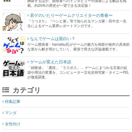
網羅するほか、開発者へのインタビューや識者による解説を掲
載。約20年の歴史が一望できる決定版！
若ゲのいたり〜ゲームクリエイターの青春〜
『うつヌケ』『ペンと箸』等で知られるマンガ家・田中圭一先
生によるゲーム業界レポートマンガです。
なんでゲームは面白い？
ゲーム開発者・hamatsu氏がゲームの魅力を画面や操作の具体的
な形から解き明かしていく、硬派で骨太な評論連載です。
ゲームが変えた日本語
「経験値」「裏技」「ラスボス」… ゲームにまつわる言葉の起
源や用法の変遷を、コンピューター文化史研究家・タイニーP氏
が徹底調査。
カテゴリ
特集記事
マンガ
女性向け