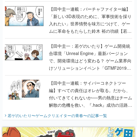
【若ゲのいたり最終回】
【田中圭一連載：バーチャファイター編】
「新しい3D表現のために、軍事技術を採り
入れたい」世界情勢を味方につけて、ゲー
ムに革命をもたらした鈴木 裕の功績【若ゲ
のいたり】
【田中圭一：若ゲのいたり】ゲーム開発統
合環境「Unreal Engine」最新バージョン
で、開発環境はどう変わる？ ゲーム業界向
けソリューションイベント「GTMF2019」
に行って、より理解を深めよう【PR】
【田中圭一連載：サイバーコネクトツー
編】すべての責任はオレが取る。だから、
付いてきてくれないか──男の熱意はチーム
解散の危機を救い、『.hack』成功の活路を
開く。業界の快男児・松山 洋に流れる血は
若ゲのいたり〜ゲームクリエイターの青春〜
の記事一覧
『少年ジャンプ』色だった【若ゲのいた
り】