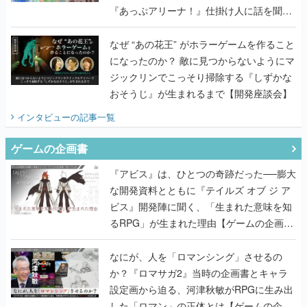
になったのか？ 敵に見つからないようにマ
ジックリンでこっそり掃除する『しずかな
おそうじ』が生まれるまで【開発座談会】
インタビュー
の記事一覧
ゲームの企画書
『アビス』は、ひとつの奇跡だった──膨大
な開発資料とともに『テイルズ オブ ジ ア
ビス』開発陣に聞く、「生まれた意味を知
るRPG」が生まれた理由【ゲームの企画
書】
なにが、人を「ロマンシング」させるの
か？『ロマサガ2』当時の企画書とキャラ
設定画から迫る、河津秋敏がRPGに生み出
した「ロマン」の正体とは【ゲームの企画
書】
『ガンパレ』の企画書、ついに公開━初代
PSの伝説的タイトルは、なぜ生まれたの