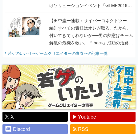
編】すべての責任はオレが取る。だから、
付いてきてくれないか──男の熱意はチーム
解散の危機を救い、『.hack』成功の活路を
開く。業界の快男児・松山 洋に流れる血は
若ゲのいたり〜ゲームクリエイターの青春〜
の記事一覧
『少年ジャンプ』色だった【若ゲのいた
り】
X
Youtube
Discord
RSS
ピックアップ