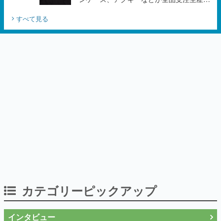
カテゴリーピックアップ
インタビュー
作り込みのすさまじさにコラボ先も驚嘆
──『Wizardry Variants Daphne』