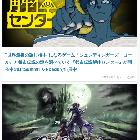
マンガ
女性向け
“世界最後の話し相手”になるゲーム『シュレディンガーズ・コー
アプリレビュー
ル』と都市伝説の謎を調べていく『都市伝説解体センター』が開
催中のBitSummit X-Roadsで出展中
その他
2022年8月6日 公開
電ファミニコゲーマーとは？
運営：株式会社マレ