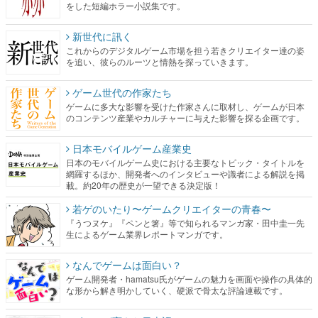
を追い、彼らのルーツと情熱を探っていきます。
ゲーム世代の作家たち
ゲームに多大な影響を受けた作家さんに取材し、ゲームが日本
のコンテンツ産業やカルチャーに与えた影響を探る企画です。
日本モバイルゲーム産業史
日本のモバイルゲーム史における主要なトピック・タイトルを
網羅するほか、開発者へのインタビューや識者による解説を掲
載。約20年の歴史が一望できる決定版！
若ゲのいたり〜ゲームクリエイターの青春〜
『うつヌケ』『ペンと箸』等で知られるマンガ家・田中圭一先
生によるゲーム業界レポートマンガです。
なんでゲームは面白い？
ゲーム開発者・hamatsu氏がゲームの魅力を画面や操作の具体的
な形から解き明かしていく、硬派で骨太な評論連載です。
ゲームが変えた日本語
「経験値」「裏技」「ラスボス」… ゲームにまつわる言葉の起
源や用法の変遷を、コンピューター文化史研究家・タイニーP氏
が徹底調査。