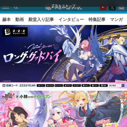
広告をスキップ
赫本
動画
殿堂入り記事
インタビュー
特集記事
マンガ
ピックアップ
電ファミのいま読まれている記事ランキング
アプリセール情報