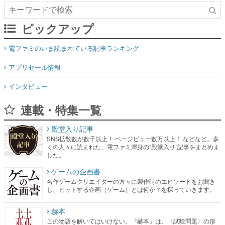
電ファミのいま読まれている記事ランキング
アプリセール情報
インタビュー
連載・特集一覧
殿堂入り記事
SNS拡散数が数千以上！ ページビュー数万以上！ などなど。多
くの人々に読まれた、電ファミ渾身の“殿堂入り”記事をまとめま
した。
ゲームの企画書
名作ゲームクリエイターの方々に製作時のエピソードをお聞き
し、ヒットする企画（ゲーム）とは何か？を探っていきます。
赫本
この物語を解いてはいけない。『赫本』は、〈試験問題〉の形
をした短編ホラー小説集です。
新世代に訊く
これからのデジタルゲーム市場を担う若きクリエイター達の姿