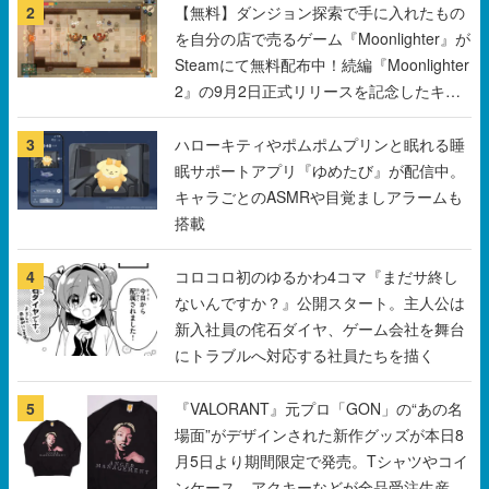
2』の9月2日正式リリースを記念したキャ
ンペーン
3
ハローキティやポムポムプリンと眠れる睡
眠サポートアプリ『ゆめたび』が配信中。
キャラごとのASMRや目覚ましアラームも
搭載
4
コロコロ初のゆるかわ4コマ『まだサ終し
ないんですか？』公開スタート。主人公は
新入社員の侘石ダイヤ、ゲーム会社を舞台
にトラブルへ対応する社員たちを描く
5
『VALORANT』元プロ「GON」の“あの名
場面”がデザインされた新作グッズが本日8
月5日より期間限定で発売。Tシャツやコイ
ンケース、アクキーなどが全品受注生産で
登場、過去に発売したグッズの再販も
すべて見る