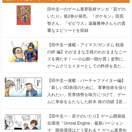
智さん、『ゼビウス』遠藤雅伸さんらの貴
重なエピソードを収録
【田中圭一連載：アイマス/ガンダム 戦場
の絆 編】わがままな王様のわがままなニー
ズを満たす！──小山順一朗が貫く姿勢に、
ゲームクリエイターとしての矜持を見た
【若ゲのいたり最終回】
【田中圭一連載：バーチャファイター編】
「新しい3D表現のために、軍事技術を採り
入れたい」世界情勢を味方につけて、ゲー
ムに革命をもたらした鈴木 裕の功績【若ゲ
のいたり】
【田中圭一：若ゲのいたり】ゲーム開発統
合環境「Unreal Engine」最新バージョン
で、開発環境はどう変わる？ ゲーム業界向
けソリューションイベント「GTMF2019」
に行って、より理解を深めよう【PR】
【田中圭一連載：サイバーコネクトツー