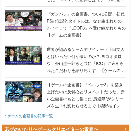
か？そして『LOOP8』へ受け継がれたもの
【ゲームの企画書】
世界が認めるゲームデザイナー・上田文人
とはいったい何が凄いのか？ ヨコオタロ
ウ・外山圭一郎らと共に『ICO』に込めら
れたこだわりを語り尽くす！【ゲームの企
画書】
【ゲームの企画書】『ペルソナ3』を築き
上げたのは反骨心とリスペクトだった。赤
い企画書のもとに集った“愚連隊”がシリー
ズを生まれ変わらせるまで【橋野桂インタ
ビュー】
ゲームの企画書
の記事一覧
若ゲのいたり〜ゲームクリエイターの青春〜
田中圭一のゲーム業界取材マンガ『若ゲの
いたり』第2巻が発売。『ポケモン』田尻