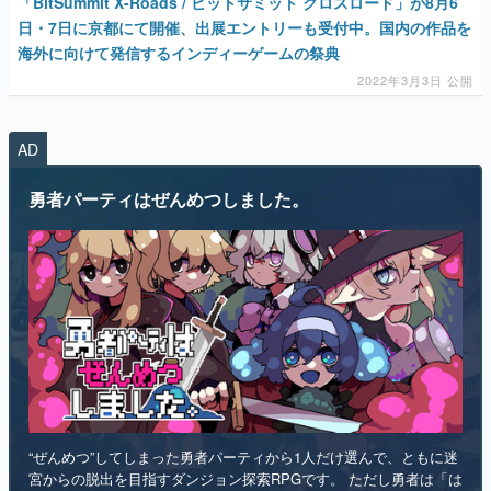
AD
勇者パーティはぜんめつしました。
“ぜんめつ”してしまった勇者パーティから1人だけ選んで、ともに迷
宮からの脱出を目指すダンジョン探索RPGです。 ただし勇者は「は
い/いいえ」しか喋れず、魔法使いは魔法が使えず、戦士は可愛らし
い人形になっていて、僧侶は██を崇拝しています。誰を救うのかを
選ぶのは、あなたです。