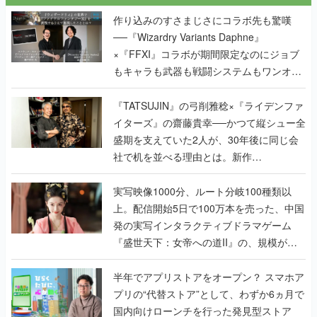
×『FFXI』コラボが期間限定なのにジョブ
もキャラも武器も戦闘システムもワンオフ
で作り込まれた理由を両ディレクターに聞
く
『TATSUJIN』の弓削雅稔×『ライデンファ
イターズ』の齋藤貴幸──かつて縦シュー全
盛期を支えていた2人が、30年後に同じ会
社で机を並べる理由とは。新作
『TATSUJIN EXTREME』で初タッグを組
んだレジェンド2人に訊く開発秘話
実写映像1000分、ルート分岐100種類以
上。配信開始5日で100万本を売った、中国
発の実写インタラクティブドラマゲーム
『盛世天下：女帝への道II』の、規模が違
うこだわりをプロデューサーに聞いた
半年でアプリストアをオープン？ スマホア
プリの“代替ストア”として、わずか6ヵ月で
国内向けローンチを行った発見型ストア
『あっぷアリーナ！』仕掛け人に話を聞い
てみた
なぜ “あの花王” がホラーゲームを作ること