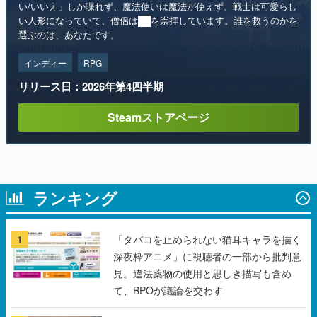
インディー
RPG
リリース日：2026年第4四半期
Steamストアページ
ランキング
1
「タバコを止められない猫耳キャラを描く
深夜枠アニメ」に視聴者の一部から批判意
見。違法薬物の使用と思しき描写も含め
て、BPOが議論を交わす
2
【無料】ダンジョン探索で手に入れたもの
を自分の店で売るゲーム『Moonlighter』が
Steamにて無料配布中！続編『Moonlighter