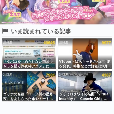
インタビュー
連載・特集一覧
殿堂入り記事
いま読まれている記事
SNS拡散数が数千以上！ ページビュー数万以上！ などな
ど。多くの人々に読まれた、電ファミ渾身の“殿堂入り”記
事をまとめました。
注目度
40645
注目度
9977
ゲームの企画書
名作ゲームクリエイターの方々に製作時のエピソードをお
聞きし、ヒットする企画（ゲーム）とは何か？を探ってい
「タバコを止められない猫耳キ
VTuber・ばあちゃるさんが引退
きます。
ャラを描く深夜枠アニメ」に視
を発表。時期などの詳細は8月9
赫本
聴者の一部から批判意見。違法
日15時からの配信で説明
この物語を解いてはいけない。『赫本』は、〈試験問題〉
注目度
7931
注目度
4367
薬物の使用と思しき描写も含め
の形をした短編ホラー小説集です。
て、BPOが議論を交わす
新世代に訊く
ゴッホの名画『ローヌ川の星月
ジャミロクワイの名曲「Virtual
これからのデジタルゲーム市場を担う若きクリエイター達
の姿を追い、彼らのルーツと情熱を探っていきます。
夜』をあしらった傘やトートバ
Insanity」「Cosmic Girl」
ッグなどが登場。8月7日21時よ
「Canned Heat」公式日本語字
り2日間限定で予約販売
幕付きMVがいきなり公開！
ゲーム世代の作家たち
「SUMMER SONIC 2026」での
ゲームに多大な影響を受けた作家さんに取材し、ゲームが