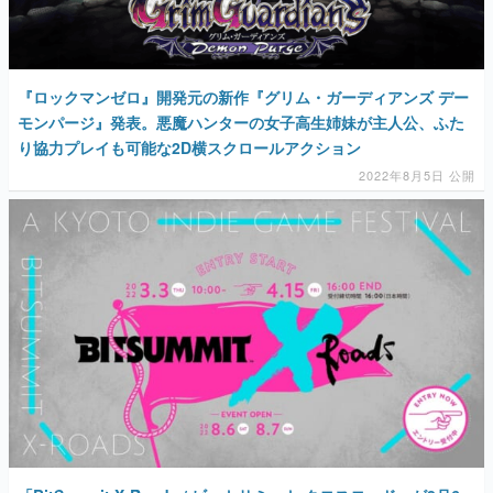
『ロックマンゼロ』開発元の新作『グリム・ガーディアンズ デー
モンパージ』発表。悪魔ハンターの女子高生姉妹が主人公、ふた
り協力プレイも可能な2D横スクロールアクション
2022年8月5日 公開
「BitSummit X-Roads / ビットサミット クロスロード」が8月6
日・7日に京都にて開催、出展エントリーも受付中。国内の作品を
海外に向けて発信するインディーゲームの祭典
2022年3月3日 公開