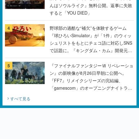
んはソウルライク』無料公開。返事に失敗
すると「YOU DIED」
4
野球部の過酷な“補欠”を体験するゲーム
『球ひろいSimulator』が「1件」のウィッ
シュリストをもとにチェコ語に対応しSNS
で話題に。『キングダム・カム』開発元や
チェコのプロ野球選手から称賛の声
5
『ファイナルファンタジーⅦ リベレーショ
ン』の新映像が8月26日早朝に公開へ。
『FF7』リメイクシリーズの完結編、
「gamescom」のオープニングナイトライ
ブにてディレクターの浜口直樹氏が登壇す
すべて見る
る予定