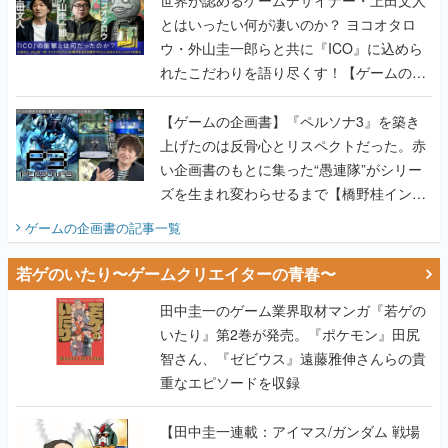
とはいったい何が凄いのか？ ヨコオタロ
ウ・外山圭一郎らと共に『ICO』に込めら
れたこだわりを語り尽くす！【ゲームの企
画書】
【ゲームの企画書】『ペルソナ3』を築き
上げたのは反骨心とリスペクトだった。赤
い企画書のもとに集った“愚連隊”がシリー
ズを生まれ変わらせるまで【橋野桂インタ
ビュー】
ゲームの企画書
の記事一覧
若ゲのいたり〜ゲームクリエイターの青春〜
田中圭一のゲーム業界取材マンガ『若ゲの
いたり』第2巻が発売。『ポケモン』田尻
智さん、『ゼビウス』遠藤雅伸さんらの貴
重なエピソードを収録
【田中圭一連載：アイマス/ガンダム 戦場