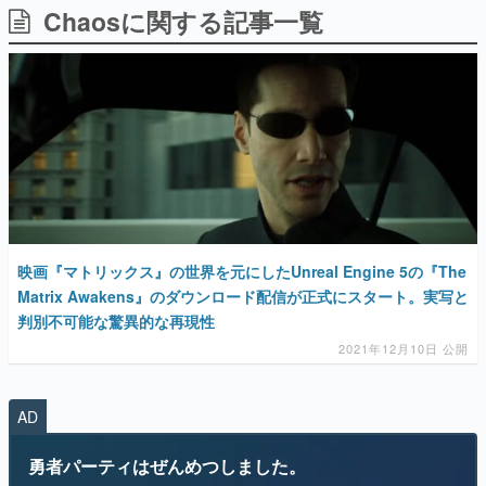
Chaosに関する記事一覧
日本のコンテンツ産業やカルチャーに与えた影響を探る企
画です。
日本モバイルゲーム産業史
日本のモバイルゲーム史における主要なトピック・タイト
ルを網羅するほか、開発者へのインタビューや識者による
解説を掲載。約20年の歴史が一望できる決定版！
若ゲのいたり〜ゲームクリエイターの青春〜
『うつヌケ』『ペンと箸』等で知られるマンガ家・田中圭
一先生によるゲーム業界レポートマンガです。
なんでゲームは面白い？
ゲーム開発者・hamatsu氏がゲームの魅力を画面や操作の
映画『マトリックス』の世界を元にしたUnreal Engine 5の『The
具体的な形から解き明かしていく、硬派で骨太な評論連載
Matrix Awakens』のダウンロード配信が正式にスタート。実写と
です。
判別不可能な驚異的な再現性
ゲームが変えた日本語
2021年12月10日 公開
「経験値」「裏技」「ラスボス」… ゲームにまつわる言葉
の起源や用法の変遷を、コンピューター文化史研究家・タ
イニーP氏が徹底調査。
AD
カテゴリ
勇者パーティはぜんめつしました。
特集記事