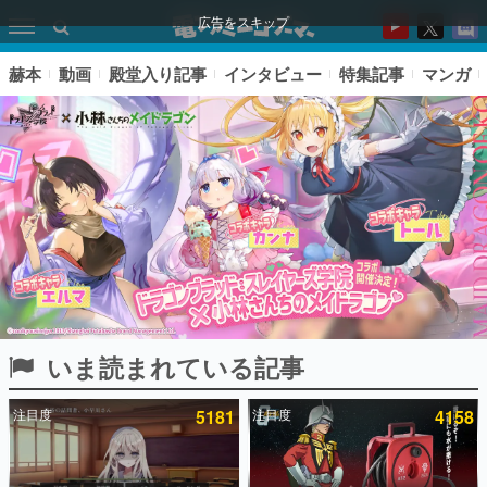
広告をスキップ
赫本
動画
殿堂入り記事
インタビュー
特集記事
マンガ
いま読まれている記事
ピックアップ
注目度
5181
注目度
4158
電ファミのいま読まれている記事ランキング
アプリセール情報