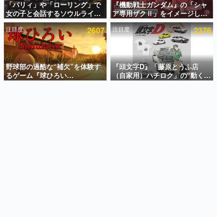
「パリィ」や「ローリング」で
『機動戦士ガンダム』の「シャ
女の子と会話するソウルライク
ア専用ザクⅡ」をイメージした
インタビュー
恋愛ゲーム『小早川さんはソウ
散水ホースリールが予約開始。
注目度
2607
注目度
2376
ルライク』無料公開。返事に失
本体にはシャアのパーソナルマ
連載・特集一覧
敗すると「YOU DIED」
ークやジオン公国軍のエンブレ
ム、型式番号などを配置
殿堂入り記事
SNS拡散数が数千以上！ ページビュー数万以上！ などな
野球部の過酷な“補欠”を体験す
『頭文字D』「藤原とうふ店
ど。多くの人々に読まれた、電ファミ渾身の“殿堂入り”記
るゲーム『球ひろい
（自家用）ハチロク」の“動くテ
事をまとめました。
Simulator』が「1件」のウィッ
ィッシュケース”が買えるポップ
シュリストをもとにチェコ語に
アップショップが開催へ。マン
ゲームの企画書
対応しSNSで話題に。『キング
ガの舞台である群馬の「イオン
名作ゲームクリエイターの方々に製作時のエピソードをお
聞きし、ヒットする企画（ゲーム）とは何か？を探ってい
ダム・カム』開発元やチェコの
モール高崎」にて、8月11日か
きます。
プロ野球選手から称賛の声
ら8月20日までの期間限定で開
催予定
赫本
この物語を解いてはいけない。『赫本』は、〈試験問題〉
の形をした短編ホラー小説集です。
新世代に訊く
これからのデジタルゲーム市場を担う若きクリエイター達
の姿を追い、彼らのルーツと情熱を探っていきます。
ゲーム世代の作家たち
ゲームに多大な影響を受けた作家さんに取材し、ゲームが