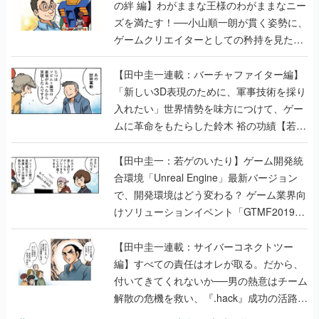
の絆 編】わがままな王様のわがままなニー
ズを満たす！──小山順一朗が貫く姿勢に、
ゲームクリエイターとしての矜持を見た
【若ゲのいたり最終回】
【田中圭一連載：バーチャファイター編】
「新しい3D表現のために、軍事技術を採り
入れたい」世界情勢を味方につけて、ゲー
ムに革命をもたらした鈴木 裕の功績【若ゲ
のいたり】
【田中圭一：若ゲのいたり】ゲーム開発統
合環境「Unreal Engine」最新バージョン
で、開発環境はどう変わる？ ゲーム業界向
けソリューションイベント「GTMF2019」
に行って、より理解を深めよう【PR】
【田中圭一連載：サイバーコネクトツー
編】すべての責任はオレが取る。だから、
付いてきてくれないか──男の熱意はチーム
解散の危機を救い、『.hack』成功の活路を
開く。業界の快男児・松山 洋に流れる血は