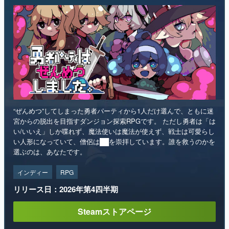
マンガ
女性向け
アプリレビュー
その他
電ファミニコゲーマーとは？
“ぜんめつ”してしまった勇者パーティから1人だけ選んで、ともに迷
宮からの脱出を目指すダンジョン探索RPGです。 ただし勇者は「は
運営：株式会社マレ
い/いいえ」しか喋れず、魔法使いは魔法が使えず、戦士は可愛らし
い人形になっていて、僧侶は██を崇拝しています。誰を救うのかを
選ぶのは、あなたです。
インディー
RPG
リリース日：2026年第4四半期
Steamストアページ