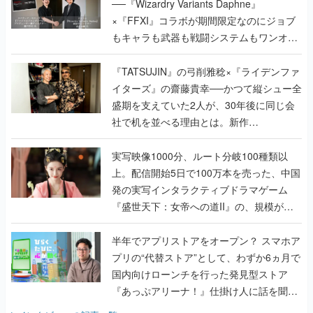
──『Wizardry Variants Daphne』
×『FFXI』コラボが期間限定なのにジョブ
もキャラも武器も戦闘システムもワンオフ
で作り込まれた理由を両ディレクターに聞
く
『TATSUJIN』の弓削雅稔×『ライデンファ
イターズ』の齋藤貴幸──かつて縦シュー全
盛期を支えていた2人が、30年後に同じ会
社で机を並べる理由とは。新作
『TATSUJIN EXTREME』で初タッグを組
んだレジェンド2人に訊く開発秘話
実写映像1000分、ルート分岐100種類以
上。配信開始5日で100万本を売った、中国
発の実写インタラクティブドラマゲーム
『盛世天下：女帝への道II』の、規模が違
うこだわりをプロデューサーに聞いた
半年でアプリストアをオープン？ スマホア
プリの“代替ストア”として、わずか6ヵ月で
国内向けローンチを行った発見型ストア
『あっぷアリーナ！』仕掛け人に話を聞い
てみた