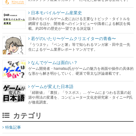
日本モバイルゲーム産業史
日本のモバイルゲーム史における主要なトピック・タイトルを
網羅するほか、開発者へのインタビューや識者による解説を掲
載。約20年の歴史が一望できる決定版！
若ゲのいたり〜ゲームクリエイターの青春〜
『うつヌケ』『ペンと箸』等で知られるマンガ家・田中圭一先
生によるゲーム業界レポートマンガです。
なんでゲームは面白い？
ゲーム開発者・hamatsu氏がゲームの魅力を画面や操作の具体的
な形から解き明かしていく、硬派で骨太な評論連載です。
ゲームが変えた日本語
「経験値」「裏技」「ラスボス」… ゲームにまつわる言葉の起
源や用法の変遷を、コンピューター文化史研究家・タイニーP氏
が徹底調査。
カテゴリ
特集記事