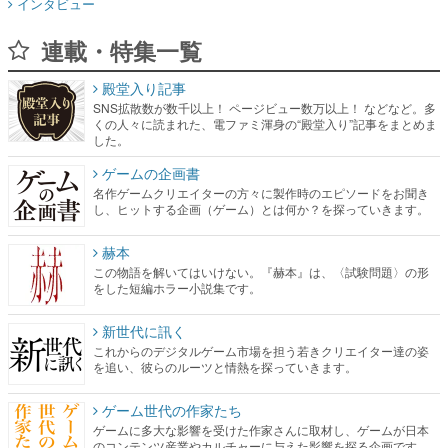
インタビュー
連載・特集一覧
殿堂入り記事
SNS拡散数が数千以上！ ページビュー数万以上！ などなど。多
くの人々に読まれた、電ファミ渾身の“殿堂入り”記事をまとめま
した。
ゲームの企画書
名作ゲームクリエイターの方々に製作時のエピソードをお聞き
し、ヒットする企画（ゲーム）とは何か？を探っていきます。
赫本
この物語を解いてはいけない。『赫本』は、〈試験問題〉の形
をした短編ホラー小説集です。
新世代に訊く
これからのデジタルゲーム市場を担う若きクリエイター達の姿
を追い、彼らのルーツと情熱を探っていきます。
ゲーム世代の作家たち
ゲームに多大な影響を受けた作家さんに取材し、ゲームが日本
のコンテンツ産業やカルチャーに与えた影響を探る企画です。