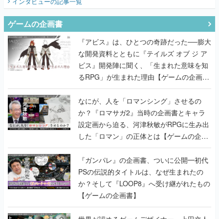
インタビュー
の記事一覧
ゲームの企画書
『アビス』は、ひとつの奇跡だった──膨大
な開発資料とともに『テイルズ オブ ジ ア
ビス』開発陣に聞く、「生まれた意味を知
るRPG」が生まれた理由【ゲームの企画
書】
なにが、人を「ロマンシング」させるの
か？『ロマサガ2』当時の企画書とキャラ
設定画から迫る、河津秋敏がRPGに生み出
した「ロマン」の正体とは【ゲームの企画
書】
『ガンパレ』の企画書、ついに公開━初代
PSの伝説的タイトルは、なぜ生まれたの
か？そして『LOOP8』へ受け継がれたもの
【ゲームの企画書】
世界が認めるゲームデザイナー・上田文人