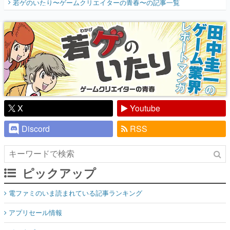
若ゲのいたり〜ゲームクリエイターの青春〜
の記事一覧
『少年ジャンプ』色だった【若ゲのいた
り】
X
Youtube
Discord
RSS
ピックアップ
電ファミのいま読まれている記事ランキング
アプリセール情報