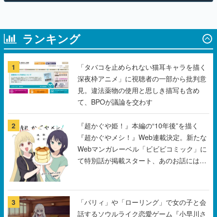
ランキング
1
「タバコを止められない猫耳キャラを描く
深夜枠アニメ」に視聴者の一部から批判意
見。違法薬物の使用と思しき描写も含め
て、BPOが議論を交わす
2
『超かぐや姫！』本編の“10年後”を描く
『超かぐやメシ！』Web連載決定。新たな
Webマンガレーベル「ビビビコミック」に
て特別話が掲載スタート、あのお話には…
まだ続きがある！
3
「パリィ」や「ローリング」で女の子と会
話するソウルライク恋愛ゲーム『小早川さ