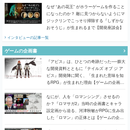
おそうじ』が生まれるまで【開発座談会】
インタビュー
の記事一覧
ゲームの企画書
『アビス』は、ひとつの奇跡だった──膨大
な開発資料とともに『テイルズ オブ ジ ア
ビス』開発陣に聞く、「生まれた意味を知
るRPG」が生まれた理由【ゲームの企画
書】
なにが、人を「ロマンシング」させるの
か？『ロマサガ2』当時の企画書とキャラ
設定画から迫る、河津秋敏がRPGに生み出
した「ロマン」の正体とは【ゲームの企画
書】
『ガンパレ』の企画書、ついに公開━初代
PSの伝説的タイトルは、なぜ生まれたの
か？そして『LOOP8』へ受け継がれたもの