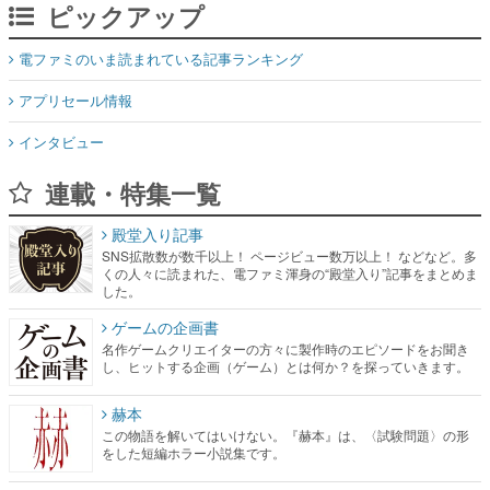
アプリセール情報
インタビュー
連載・特集一覧
殿堂入り記事
SNS拡散数が数千以上！ ページビュー数万以上！ などなど。多
くの人々に読まれた、電ファミ渾身の“殿堂入り”記事をまとめま
した。
ゲームの企画書
名作ゲームクリエイターの方々に製作時のエピソードをお聞き
し、ヒットする企画（ゲーム）とは何か？を探っていきます。
赫本
この物語を解いてはいけない。『赫本』は、〈試験問題〉の形
をした短編ホラー小説集です。
新世代に訊く
これからのデジタルゲーム市場を担う若きクリエイター達の姿
を追い、彼らのルーツと情熱を探っていきます。