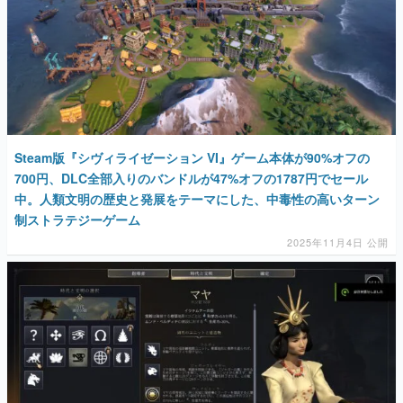
マンガ
女性向け
Steam版『シヴィライゼーション VI』ゲーム本体が90%オフの
アプリレビュー
700円、DLC全部入りのバンドルが47%オフの1787円でセール
中。人類文明の歴史と発展をテーマにした、中毒性の高いターン
その他
制ストラテジーゲーム
2025年11月4日 公開
電ファミニコゲーマーとは？
運営：株式会社マレ