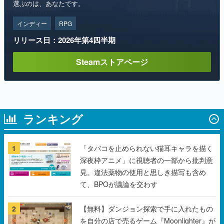
リリース日：2026年第4四半期
Steamストアページ
ランキング
1
「タバコを止められない猫耳キャラを描く
深夜枠アニメ」に視聴者の一部から批判意
見。違法薬物の使用と思しき描写も含め
て、BPOが議論を交わす
2
【無料】ダンジョン探索で手に入れたもの
を自分の店で売るゲーム『Moonlighter』が
Steamにて無料配布中！続編『Moonlighter
2』の9月2日正式リリースを記念したキャ
ンペーン