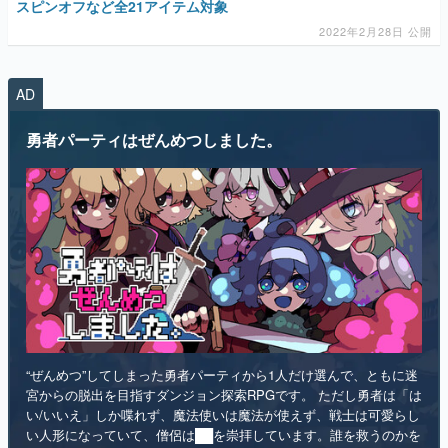
AD
勇者パーティはぜんめつしました。
“ぜんめつ”してしまった勇者パーティから1人だけ選んで、ともに迷
宮からの脱出を目指すダンジョン探索RPGです。 ただし勇者は「は
い/いいえ」しか喋れず、魔法使いは魔法が使えず、戦士は可愛らし
い人形になっていて、僧侶は██を崇拝しています。誰を救うのかを
選ぶのは、あなたです。
インディー
RPG