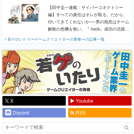
解散の危機を救い、『.hack』成功の活路を
開く。業界の快男児・松山 洋に流れる血は
若ゲのいたり〜ゲームクリエイターの青春〜
の記事一覧
『少年ジャンプ』色だった【若ゲのいた
り】
X
Youtube
Discord
RSS
ピックアップ
電ファミのいま読まれている記事ランキング