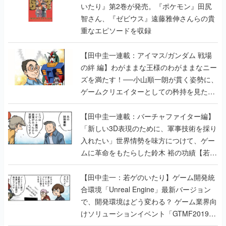
【田中圭一連載：アイマス/ガンダム 戦場
の絆 編】わがままな王様のわがままなニー
ズを満たす！──小山順一朗が貫く姿勢に、
ゲームクリエイターとしての矜持を見た
【若ゲのいたり最終回】
【田中圭一連載：バーチャファイター編】
「新しい3D表現のために、軍事技術を採り
入れたい」世界情勢を味方につけて、ゲー
ムに革命をもたらした鈴木 裕の功績【若ゲ
のいたり】
【田中圭一：若ゲのいたり】ゲーム開発統
合環境「Unreal Engine」最新バージョン
で、開発環境はどう変わる？ ゲーム業界向
けソリューションイベント「GTMF2019」
に行って、より理解を深めよう【PR】
【田中圭一連載：サイバーコネクトツー
編】すべての責任はオレが取る。だから、
付いてきてくれないか──男の熱意はチーム