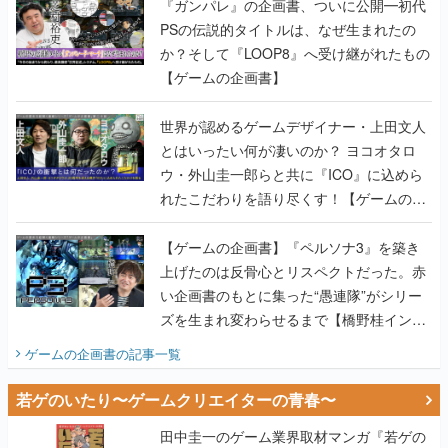
【ゲームの企画書】
世界が認めるゲームデザイナー・上田文人
とはいったい何が凄いのか？ ヨコオタロ
ウ・外山圭一郎らと共に『ICO』に込めら
れたこだわりを語り尽くす！【ゲームの企
画書】
【ゲームの企画書】『ペルソナ3』を築き
上げたのは反骨心とリスペクトだった。赤
い企画書のもとに集った“愚連隊”がシリー
ズを生まれ変わらせるまで【橋野桂インタ
ビュー】
ゲームの企画書
の記事一覧
若ゲのいたり〜ゲームクリエイターの青春〜
田中圭一のゲーム業界取材マンガ『若ゲの
いたり』第2巻が発売。『ポケモン』田尻
智さん、『ゼビウス』遠藤雅伸さんらの貴
重なエピソードを収録