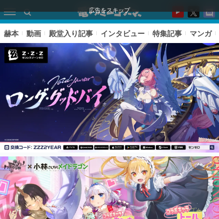
広告をスキップ
赫本
動画
殿堂入り記事
インタビュー
特集記事
マンガ
ピックアップ
電ファミのいま読まれている記事ランキング
アプリセール情報