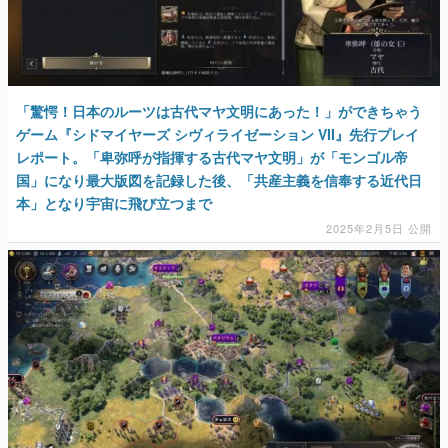
「驚愕！日本のルーツは古代マヤ文明にあった！」ができちゃう
ゲーム『シドマイヤーズ シヴィライゼーション VII』先行プレイ
レポート。「卑弥呼が指揮する古代マヤ文明」が「モンゴル帝
国」になり最大版図を記録した後、「共産主義を信奉する近代日
本」となり宇宙に飛び立つまで
2025年2月5日 公開
『シドマイヤーズ シヴィライゼーション VII』が始まる。生活が