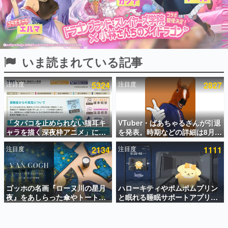
インタビュー
連載・特集一覧
殿堂入り記事
いま読まれている記事
SNS拡散数が数千以上！ ページビュー数万以上！ などな
ど。多くの人々に読まれた、電ファミ渾身の“殿堂入り”記
事をまとめました。
注目度
5324
注目度
2827
ゲームの企画書
名作ゲームクリエイターの方々に製作時のエピソードをお
聞きし、ヒットする企画（ゲーム）とは何か？を探ってい
「タバコを止められない猫耳キ
VTuber・ばあちゃるさんが引退
きます。
ャラを描く深夜枠アニメ」に視
を発表。時期などの詳細は8月9
赫本
聴者の一部から批判意見。違法
日15時からの配信で説明
この物語を解いてはいけない。『赫本』は、〈試験問題〉
注目度
2134
注目度
1111
薬物の使用と思しき描写も含め
の形をした短編ホラー小説集です。
て、BPOが議論を交わす
新世代に訊く
ゴッホの名画『ローヌ川の星月
ハローキティやポムポムプリン
これからのデジタルゲーム市場を担う若きクリエイター達
の姿を追い、彼らのルーツと情熱を探っていきます。
夜』をあしらった傘やトートバ
と眠れる睡眠サポートアプリ
ッグなどが登場。8月7日21時よ
『ゆめたび』が配信中。キャラ
り2日間限定で予約販売
ごとのASMRや目覚ましアラー
ゲーム世代の作家たち
ムも搭載
ゲームに多大な影響を受けた作家さんに取材し、ゲームが