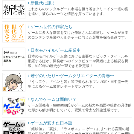
ゲーム世代の作家たち
ゲームに多大な影響を受けた作家さんに取材し、ゲームが日本
のコンテンツ産業やカルチャーに与えた影響を探る企画です。
日本モバイルゲーム産業史
日本のモバイルゲーム史における主要なトピック・タイトルを
網羅するほか、開発者へのインタビューや識者による解説を掲
載。約20年の歴史が一望できる決定版！
若ゲのいたり〜ゲームクリエイターの青春〜
『うつヌケ』『ペンと箸』等で知られるマンガ家・田中圭一先
生によるゲーム業界レポートマンガです。
なんでゲームは面白い？
ゲーム開発者・hamatsu氏がゲームの魅力を画面や操作の具体的
な形から解き明かしていく、硬派で骨太な評論連載です。
ゲームが変えた日本語
「経験値」「裏技」「ラスボス」… ゲームにまつわる言葉の起
源や用法の変遷を、コンピューター文化史研究家・タイニーP氏
が徹底調査。
カテゴリ