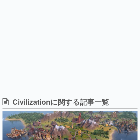
日本のコンテンツ産業やカルチャーに与えた影響を探る企
画です。
日本モバイルゲーム産業史
日本のモバイルゲーム史における主要なトピック・タイト
ルを網羅するほか、開発者へのインタビューや識者による
解説を掲載。約20年の歴史が一望できる決定版！
若ゲのいたり〜ゲームクリエイターの青春〜
『うつヌケ』『ペンと箸』等で知られるマンガ家・田中圭
一先生によるゲーム業界レポートマンガです。
なんでゲームは面白い？
ゲーム開発者・hamatsu氏がゲームの魅力を画面や操作の
Civilizationに関する記事一覧
具体的な形から解き明かしていく、硬派で骨太な評論連載
です。
ゲームが変えた日本語
「経験値」「裏技」「ラスボス」… ゲームにまつわる言葉
の起源や用法の変遷を、コンピューター文化史研究家・タ
イニーP氏が徹底調査。
カテゴリ
特集記事