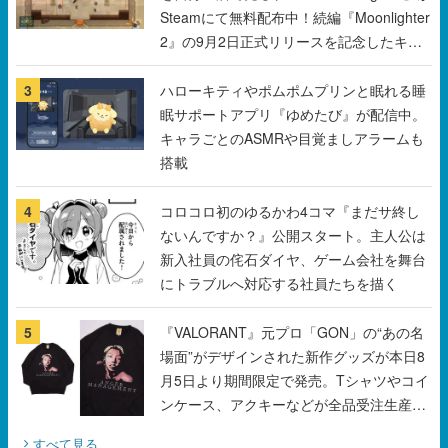
3
ハローキティやポムポムプリンと眠れる睡
眠サポートアプリ『ゆめたび』が配信中。
キャラごとのASMRや目覚ましアラームも
搭載
4
コロコロ初のゆるかわ4コマ『まだサ終し
ないんですか？』公開スタート。主人公は
新入社員の侘石ダイヤ、ゲーム会社を舞台
にトラブルへ対応する社員たちを描く
5
『VALORANT』元プロ「GON」の“あの名
場面”がデザインされた新作グッズが本日8
月5日より期間限定で発売。Tシャツやコイ
ンケース、アクキーなどが全品受注生産で
登場、過去に発売したグッズの再販も
すべて見る