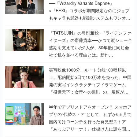
で作り込まれた理由を両ディレクターに聞
く
『TATSUJIN』の弓削雅稔×『ライデンファ
イターズ』の齋藤貴幸──かつて縦シュー全
盛期を支えていた2人が、30年後に同じ会
社で机を並べる理由とは。新作
『TATSUJIN EXTREME』で初タッグを組
んだレジェンド2人に訊く開発秘話
実写映像1000分、ルート分岐100種類以
上。配信開始5日で100万本を売った、中国
発の実写インタラクティブドラマゲーム
『盛世天下：女帝への道II』の、規模が違
うこだわりをプロデューサーに聞いた
半年でアプリストアをオープン？ スマホア
プリの“代替ストア”として、わずか6ヵ月で
国内向けローンチを行った発見型ストア
『あっぷアリーナ！』仕掛け人に話を聞い
てみた
なぜ “あの花王” がホラーゲームを作ること
になったのか？ 敵に見つからないようにマ
ジックリンでこっそり掃除する『しずかな