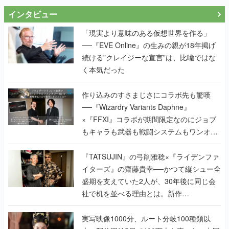
インタビュー
「現実より意味のある仮想世界を作る」
──『EVE Online』の生みの親が18年掲げ
続ける”クレイジーな宣言”は、比喩ではな
く本気だった
作り込みのすさまじさにコラボ先も驚嘆
──『Wizardry Variants Daphne』
×『FFXI』コラボが期間限定なのにジョブ
もキャラも武器も戦闘システムもワンオフ
で作り込まれた理由を両ディレクターに聞
く
『TATSUJIN』の弓削雅稔×『ライデンファ
イターズ』の齋藤貴幸──かつて縦シュー全
盛期を支えていた2人が、30年後に同じ会
社で机を並べる理由とは。新作
『TATSUJIN EXTREME』で初タッグを組
んだレジェンド2人に訊く開発秘話
実写映像1000分、ルート分岐100種類以