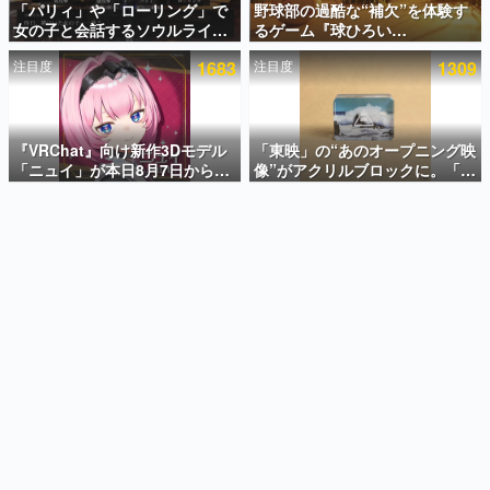
「パリィ」や「ローリング」で
野球部の過酷な“補欠”を体験す
女の子と会話するソウルライク
るゲーム『球ひろい
インタビュー
恋愛ゲーム『小早川さんはソウ
Simulator』が「1件」のウィッ
注目度
1683
注目度
1309
ルライク』無料公開。返事に失
シュリストをもとにチェコ語に
連載・特集一覧
敗すると「YOU DIED」
対応しSNSで話題に。『キング
ダム・カム』開発元やチェコの
殿堂入り記事
プロ野球選手から称賛の声
SNS拡散数が数千以上！ ページビュー数万以上！ などな
『VRChat』向け新作3Dモデル
「東映」の“あのオープニング映
ど。多くの人々に読まれた、電ファミ渾身の“殿堂入り”記
「ニュイ」が本日8月7日から
像”がアクリルブロックに。「東
事をまとめました。
BOOTHにて発売。瞳に光る星
映ヒストリカル グッズコレクシ
や感情豊かな表情が、小悪魔か
ョン」が8月下旬より発売
ゲームの企画書
わいい
名作ゲームクリエイターの方々に製作時のエピソードをお
聞きし、ヒットする企画（ゲーム）とは何か？を探ってい
きます。
赫本
この物語を解いてはいけない。『赫本』は、〈試験問題〉
の形をした短編ホラー小説集です。
新世代に訊く
これからのデジタルゲーム市場を担う若きクリエイター達
の姿を追い、彼らのルーツと情熱を探っていきます。
ゲーム世代の作家たち
ゲームに多大な影響を受けた作家さんに取材し、ゲームが