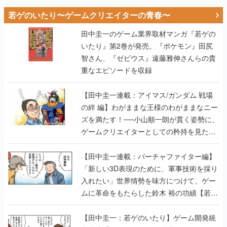
若ゲのいたり〜ゲームクリエイターの青春〜
田中圭一のゲーム業界取材マンガ『若ゲの
いたり』第2巻が発売。『ポケモン』田尻
智さん、『ゼビウス』遠藤雅伸さんらの貴
重なエピソードを収録
【田中圭一連載：アイマス/ガンダム 戦場
の絆 編】わがままな王様のわがままなニー
ズを満たす！──小山順一朗が貫く姿勢に、
ゲームクリエイターとしての矜持を見た
【若ゲのいたり最終回】
【田中圭一連載：バーチャファイター編】
「新しい3D表現のために、軍事技術を採り
入れたい」世界情勢を味方につけて、ゲー
ムに革命をもたらした鈴木 裕の功績【若ゲ
のいたり】
【田中圭一：若ゲのいたり】ゲーム開発統