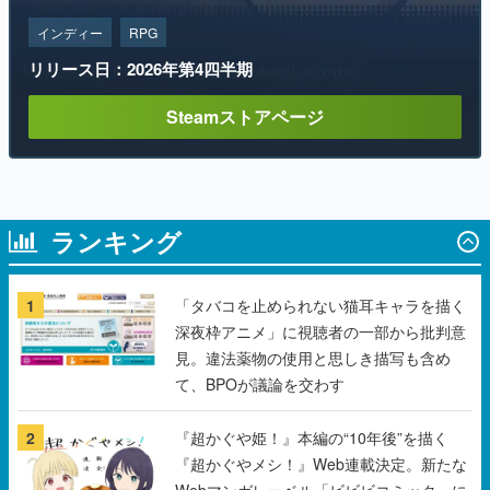
インディー
RPG
リリース日：2026年第4四半期
Steamストアページ
ランキング
1
「タバコを止められない猫耳キャラを描く
深夜枠アニメ」に視聴者の一部から批判意
見。違法薬物の使用と思しき描写も含め
て、BPOが議論を交わす
2
『超かぐや姫！』本編の“10年後”を描く
『超かぐやメシ！』Web連載決定。新たな
Webマンガレーベル「ビビビコミック」に