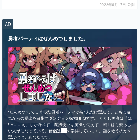
2022年6月17日 公開
マンガ
女性向け
AD
アプリレビュー
勇者パーティはぜんめつしました。
その他
電ファミニコゲーマーとは？
運営：株式会社マレ
“ぜんめつ”してしまった勇者パーティから1人だけ選んで、ともに迷
宮からの脱出を目指すダンジョン探索RPGです。 ただし勇者は「は
い/いいえ」しか喋れず、魔法使いは魔法が使えず、戦士は可愛らし
い人形になっていて、僧侶は██を崇拝しています。誰を救うのかを
選ぶのは、あなたです。