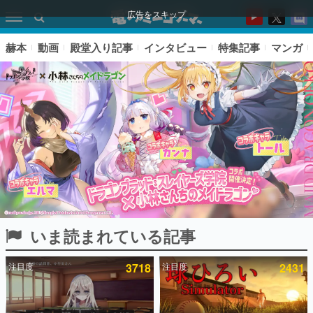
広告をスキップ
赫本
動画
殿堂入り記事
インタビュー
特集記事
マンガ
いま読まれている記事
ピックアップ
注目度
3718
注目度
2431
電ファミのいま読まれている記事ランキング
アプリセール情報