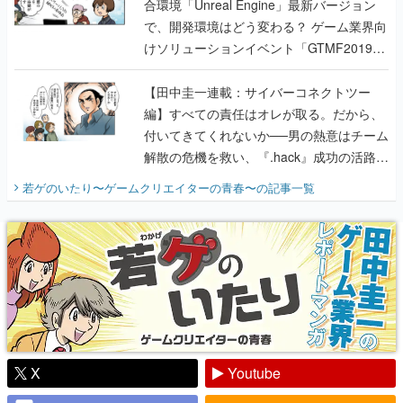
合環境「Unreal Engine」最新バージョン
で、開発環境はどう変わる？ ゲーム業界向
けソリューションイベント「GTMF2019」
に行って、より理解を深めよう【PR】
【田中圭一連載：サイバーコネクトツー
編】すべての責任はオレが取る。だから、
付いてきてくれないか──男の熱意はチーム
解散の危機を救い、『.hack』成功の活路を
開く。業界の快男児・松山 洋に流れる血は
若ゲのいたり〜ゲームクリエイターの青春〜
の記事一覧
『少年ジャンプ』色だった【若ゲのいた
り】
X
Youtube