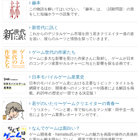
赫本
この物語を解いてはいけない。『赫本』は、〈試験問題〉の形
をした短編ホラー小説集です。
新世代に訊く
これからのデジタルゲーム市場を担う若きクリエイター達の姿
を追い、彼らのルーツと情熱を探っていきます。
ゲーム世代の作家たち
ゲームに多大な影響を受けた作家さんに取材し、ゲームが日本
のコンテンツ産業やカルチャーに与えた影響を探る企画です。
日本モバイルゲーム産業史
日本のモバイルゲーム史における主要なトピック・タイトルを
網羅するほか、開発者へのインタビューや識者による解説を掲
載。約20年の歴史が一望できる決定版！
若ゲのいたり〜ゲームクリエイターの青春〜
『うつヌケ』『ペンと箸』等で知られるマンガ家・田中圭一先
生によるゲーム業界レポートマンガです。
なんでゲームは面白い？
ゲーム開発者・hamatsu氏がゲームの魅力を画面や操作の具体的
な形から解き明かしていく、硬派で骨太な評論連載です。