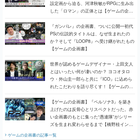
設定画から迫る、河津秋敏がRPGに生み出
した「ロマン」の正体とは【ゲームの企画
書】
『ガンパレ』の企画書、ついに公開━初代
PSの伝説的タイトルは、なぜ生まれたの
か？そして『LOOP8』へ受け継がれたもの
【ゲームの企画書】
世界が認めるゲームデザイナー・上田文人
とはいったい何が凄いのか？ ヨコオタロ
ウ・外山圭一郎らと共に『ICO』に込めら
れたこだわりを語り尽くす！【ゲームの企
画書】
【ゲームの企画書】『ペルソナ3』を築き
上げたのは反骨心とリスペクトだった。赤
い企画書のもとに集った“愚連隊”がシリー
ズを生まれ変わらせるまで【橋野桂インタ
ビュー】
ゲームの企画書
の記事一覧