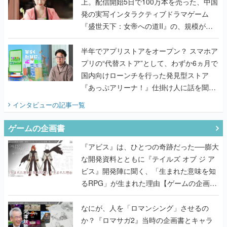
上。配信開始5日で100万本を売った、中国
発の実写インタラクティブドラマゲーム
『盛世天下：女帝への道II』の、規模が違
うこだわりをプロデューサーに聞いた
半年でアプリストアをオープン？ スマホア
プリの“代替ストア”として、わずか6ヵ月で
国内向けローンチを行った発見型ストア
『あっぷアリーナ！』仕掛け人に話を聞い
てみた
インタビュー
の記事一覧
ゲームの企画書
『アビス』は、ひとつの奇跡だった──膨大
な開発資料とともに『テイルズ オブ ジ ア
ビス』開発陣に聞く、「生まれた意味を知
るRPG」が生まれた理由【ゲームの企画
書】
なにが、人を「ロマンシング」させるの
か？『ロマサガ2』当時の企画書とキャラ