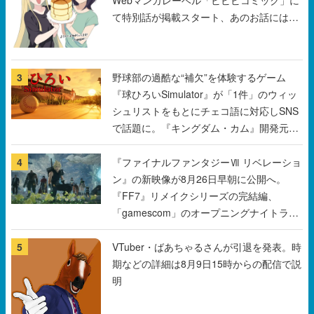
て特別話が掲載スタート、あのお話には…
まだ続きがある！
3
野球部の過酷な“補欠”を体験するゲーム
『球ひろいSimulator』が「1件」のウィッ
シュリストをもとにチェコ語に対応しSNS
で話題に。『キングダム・カム』開発元や
チェコのプロ野球選手から称賛の声
4
『ファイナルファンタジーⅦ リベレーショ
ン』の新映像が8月26日早朝に公開へ。
『FF7』リメイクシリーズの完結編、
「gamescom」のオープニングナイトライ
ブにてディレクターの浜口直樹氏が登壇す
る予定
5
VTuber・ばあちゃるさんが引退を発表。時
期などの詳細は8月9日15時からの配信で説
明