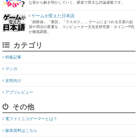
な形から解き明かしていく、硬派で骨太な評論連載です。
ゲームが変えた日本語
「経験値」「裏技」「ラスボス」… ゲームにまつわる言葉の起
源や用法の変遷を、コンピューター文化史研究家・タイニーP氏
が徹底調査。
カテゴリ
特集記事
マンガ
女性向け
アプリレビュー
その他
電ファミニコゲーマーとは？
媒体資料はこちら