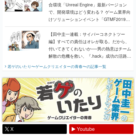
合環境「Unreal Engine」最新バージョン
で、開発環境はどう変わる？ ゲーム業界向
けソリューションイベント「GTMF2019」
に行って、より理解を深めよう【PR】
【田中圭一連載：サイバーコネクトツー
編】すべての責任はオレが取る。だから、
付いてきてくれないか──男の熱意はチーム
解散の危機を救い、『.hack』成功の活路を
開く。業界の快男児・松山 洋に流れる血は
若ゲのいたり〜ゲームクリエイターの青春〜
の記事一覧
『少年ジャンプ』色だった【若ゲのいた
り】
X
Youtube