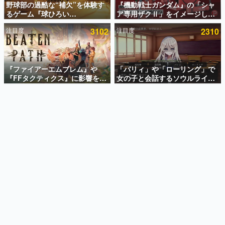
野球部の過酷な“補欠”を体験す
『機動戦士ガンダム』の「シャ
るゲーム『球ひろい
ア専用ザクⅡ」をイメージした
インタビュー
Simulator』が「1件」のウィッ
散水ホースリールが予約開始。
注目度
3102
注目度
2310
シュリストをもとにチェコ語に
本体にはシャアのパーソナルマ
連載・特集一覧
対応しSNSで話題に。『キング
ークやジオン公国軍のエンブレ
ダム・カム』開発元やチェコの
ム、型式番号などを配置
殿堂入り記事
プロ野球選手から称賛の声
SNS拡散数が数千以上！ ページビュー数万以上！ などな
『ファイアーエムブレム』や
「パリィ」や「ローリング」で
ど。多くの人々に読まれた、電ファミ渾身の“殿堂入り”記
『FFタクティクス』に影響を受
女の子と会話するソウルライク
事をまとめました。
けた新作戦略RPG『Beaten
恋愛ゲーム『小早川さんはソウ
Path』2027年に発売へ。
ルライク』無料公開。返事に失
ゲームの企画書
PC（Steam）、PS5、Xbox、
敗すると「YOU DIED」
名作ゲームクリエイターの方々に製作時のエピソードをお
聞きし、ヒットする企画（ゲーム）とは何か？を探ってい
Switch向けにリリース予定
きます。
赫本
この物語を解いてはいけない。『赫本』は、〈試験問題〉
の形をした短編ホラー小説集です。
新世代に訊く
これからのデジタルゲーム市場を担う若きクリエイター達
の姿を追い、彼らのルーツと情熱を探っていきます。
ゲーム世代の作家たち
ゲームに多大な影響を受けた作家さんに取材し、ゲームが