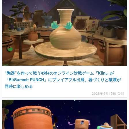
マンガ
女性向け
アプリレビュー
その他
電ファミニコゲーマーとは？
運営：株式会社マレ
“陶器”を作って戦う4対4のオンライン対戦ゲーム『Kiln』が
「BitSummit PUNCH」にプレイアブル出展。器づくりと破壊が
同時に楽しめる
2026年5月15日 公開