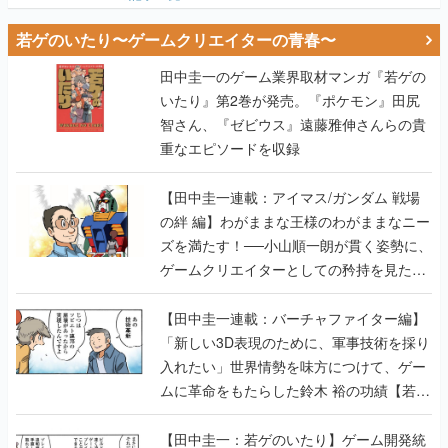
若ゲのいたり〜ゲームクリエイターの青春〜
田中圭一のゲーム業界取材マンガ『若ゲの
いたり』第2巻が発売。『ポケモン』田尻
智さん、『ゼビウス』遠藤雅伸さんらの貴
重なエピソードを収録
【田中圭一連載：アイマス/ガンダム 戦場
の絆 編】わがままな王様のわがままなニー
ズを満たす！──小山順一朗が貫く姿勢に、
ゲームクリエイターとしての矜持を見た
【若ゲのいたり最終回】
【田中圭一連載：バーチャファイター編】
「新しい3D表現のために、軍事技術を採り
入れたい」世界情勢を味方につけて、ゲー
ムに革命をもたらした鈴木 裕の功績【若ゲ
のいたり】
【田中圭一：若ゲのいたり】ゲーム開発統