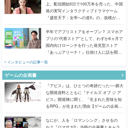
上。配信開始5日で100万本を売った、中国
発の実写インタラクティブドラマゲーム
『盛世天下：女帝への道II』の、規模が違
うこだわりをプロデューサーに聞いた
半年でアプリストアをオープン？ スマホア
プリの“代替ストア”として、わずか6ヵ月で
国内向けローンチを行った発見型ストア
『あっぷアリーナ！』仕掛け人に話を聞い
てみた
インタビュー
の記事一覧
ゲームの企画書
『アビス』は、ひとつの奇跡だった──膨大
な開発資料とともに『テイルズ オブ ジ ア
ビス』開発陣に聞く、「生まれた意味を知
るRPG」が生まれた理由【ゲームの企画
書】
なにが、人を「ロマンシング」させるの
か？『ロマサガ2』当時の企画書とキャラ