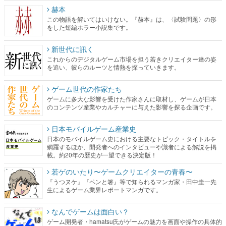
赫本
この物語を解いてはいけない。『赫本』は、〈試験問題〉の形
をした短編ホラー小説集です。
新世代に訊く
これからのデジタルゲーム市場を担う若きクリエイター達の姿
を追い、彼らのルーツと情熱を探っていきます。
ゲーム世代の作家たち
ゲームに多大な影響を受けた作家さんに取材し、ゲームが日本
のコンテンツ産業やカルチャーに与えた影響を探る企画です。
日本モバイルゲーム産業史
日本のモバイルゲーム史における主要なトピック・タイトルを
網羅するほか、開発者へのインタビューや識者による解説を掲
載。約20年の歴史が一望できる決定版！
若ゲのいたり〜ゲームクリエイターの青春〜
『うつヌケ』『ペンと箸』等で知られるマンガ家・田中圭一先
生によるゲーム業界レポートマンガです。
なんでゲームは面白い？
ゲーム開発者・hamatsu氏がゲームの魅力を画面や操作の具体的