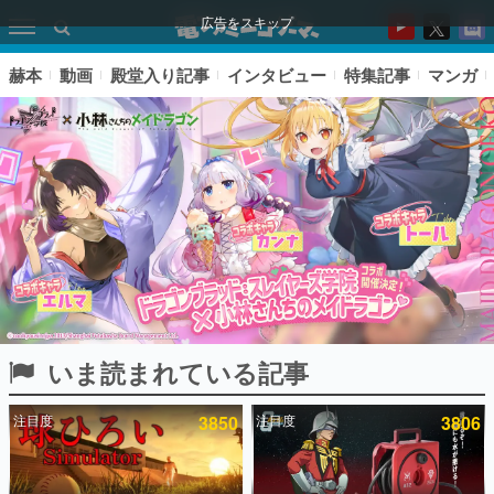
広告をスキップ
赫本
動画
殿堂入り記事
インタビュー
特集記事
マンガ
いま読まれている記事
ピックアップ
注目度
3850
注目度
3806
電ファミのいま読まれている記事ランキング
アプリセール情報