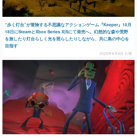
“歩く灯台”が冒険する不思議なアクションゲーム『Keeper』10月
18日にSteamとXbox Series X|Sにて発売へ。幻想的な森や荒野
を旅したり灯台らしく光を照らしたりしながら、共に島の中心を
目指す
2025年6月9日 公開