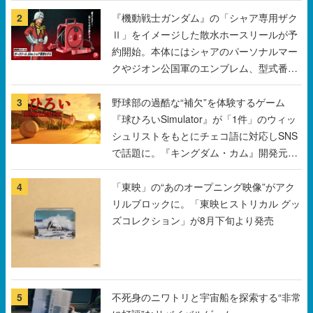
2
『機動戦士ガンダム』の「シャア専用ザク
Ⅱ」をイメージした散水ホースリールが予
約開始。本体にはシャアのパーソナルマー
クやジオン公国軍のエンブレム、型式番号
などを配置
3
野球部の過酷な“補欠”を体験するゲーム
『球ひろいSimulator』が「1件」のウィッ
シュリストをもとにチェコ語に対応しSNS
で話題に。『キングダム・カム』開発元や
チェコのプロ野球選手から称賛の声
4
「東映」の“あのオープニング映像”がアク
リルブロックに。「東映ヒストリカル グッ
ズコレクション」が8月下旬より発売
5
不死身のニワトリと宇宙船を探索する“非常