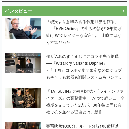
インタビュー
「現実より意味のある仮想世界を作る」
──『EVE Online』の生みの親が18年掲げ
続ける”クレイジーな宣言”は、比喩ではな
く本気だった
作り込みのすさまじさにコラボ先も驚嘆
──『Wizardry Variants Daphne』
×『FFXI』コラボが期間限定なのにジョブ
もキャラも武器も戦闘システムもワンオフ
で作り込まれた理由を両ディレクターに聞
く
『TATSUJIN』の弓削雅稔×『ライデンファ
イターズ』の齋藤貴幸──かつて縦シュー全
盛期を支えていた2人が、30年後に同じ会
社で机を並べる理由とは。新作
『TATSUJIN EXTREME』で初タッグを組
んだレジェンド2人に訊く開発秘話
実写映像1000分、ルート分岐100種類以