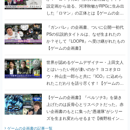
設定画から迫る、河津秋敏がRPGに生み出
した「ロマン」の正体とは【ゲームの企画
書】
『ガンパレ』の企画書、ついに公開━初代
PSの伝説的タイトルは、なぜ生まれたの
か？そして『LOOP8』へ受け継がれたもの
【ゲームの企画書】
世界が認めるゲームデザイナー・上田文人
とはいったい何が凄いのか？ ヨコオタロ
ウ・外山圭一郎らと共に『ICO』に込めら
れたこだわりを語り尽くす！【ゲームの企
画書】
【ゲームの企画書】『ペルソナ3』を築き
上げたのは反骨心とリスペクトだった。赤
い企画書のもとに集った“愚連隊”がシリー
ズを生まれ変わらせるまで【橋野桂インタ
ビュー】
ゲームの企画書
の記事一覧