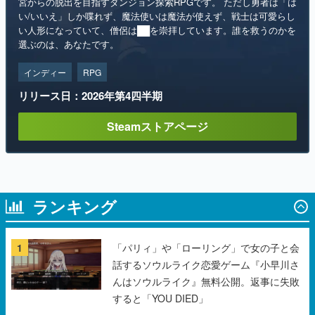
宮からの脱出を目指すダンジョン探索RPGです。 ただし勇者は「は
い/いいえ」しか喋れず、魔法使いは魔法が使えず、戦士は可愛らし
い人形になっていて、僧侶は██を崇拝しています。誰を救うのかを
選ぶのは、あなたです。
インディー
RPG
リリース日：2026年第4四半期
Steamストアページ
ランキング
1
「パリィ」や「ローリング」で女の子と会
話するソウルライク恋愛ゲーム『小早川さ
んはソウルライク』無料公開。返事に失敗
すると「YOU DIED」