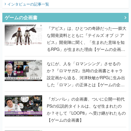
てみた
インタビュー
の記事一覧
ゲームの企画書
『アビス』は、ひとつの奇跡だった──膨大
な開発資料とともに『テイルズ オブ ジ ア
ビス』開発陣に聞く、「生まれた意味を知
るRPG」が生まれた理由【ゲームの企画
書】
なにが、人を「ロマンシング」させるの
か？『ロマサガ2』当時の企画書とキャラ
設定画から迫る、河津秋敏がRPGに生み出
した「ロマン」の正体とは【ゲームの企画
書】
『ガンパレ』の企画書、ついに公開━初代
PSの伝説的タイトルは、なぜ生まれたの
か？そして『LOOP8』へ受け継がれたもの
【ゲームの企画書】