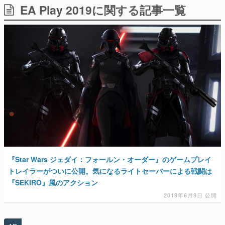
EA Play 2019に関する記事一覧
日本のコンテンツ産業やカルチャーに与えた影響を探る企
画です。
日本モバイルゲーム産業史
日本のモバイルゲーム史における主要なトピック・タイト
ルを網羅するほか、開発者へのインタビューや識者による
解説を掲載。約20年の歴史が一望できる決定版！
若ゲのいたり〜ゲームクリエイターの青春〜
『うつヌケ』『ペンと箸』等で知られるマンガ家・田中圭
一先生によるゲーム業界レポートマンガです。
なんでゲームは面白い？
ゲーム開発者・hamatsu氏がゲームの魅力を画面や操作の
具体的な形から解き明かしていく、硬派で骨太な評論連載
です。
ゲームが変えた日本語
『Star Wars ジェダイ：フォールン・オーダー』のゲームプレイ
「経験値」「裏技」「ラスボス」… ゲームにまつわる言葉
の起源や用法の変遷を、コンピューター文化史研究家・タ
トレイラーがついに公開。気になるライトセーバーによる戦闘は
イニーP氏が徹底調査。
『SEKIRO』風のアクション
2019年6月9日 公開
カテゴリ
特集記事