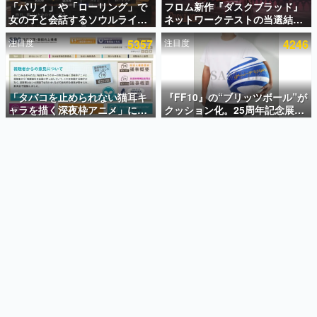
「パリィ」や「ローリング」で
フロム新作『ダスクブラッド』
女の子と会話するソウルライク
ネットワークテストの当選結果
インタビュー
恋愛ゲーム『小早川さんはソウ
が8月7日22時に発表。応募サイ
注目度
5357
注目度
4246
ルライク』無料公開。返事に失
トのマイページから確認可能、
連載・特集一覧
敗すると「YOU DIED」
テスト実施は8月21日～24日
殿堂入り記事
SNS拡散数が数千以上！ ページビュー数万以上！ などな
「タバコを止められない猫耳キ
『FF10』の“ブリッツボール”が
ど。多くの人々に読まれた、電ファミ渾身の“殿堂入り”記
ャラを描く深夜枠アニメ」に視
クッション化。25周年記念展
事をまとめました。
聴者の一部から批判意見。違法
「FINAL FANTASY X
薬物の使用と思しき描写も含め
MUSEUM-幻光の記憶-」のグッ
ゲームの企画書
て、BPOが議論を交わす
ズ情報が一部公開
名作ゲームクリエイターの方々に製作時のエピソードをお
聞きし、ヒットする企画（ゲーム）とは何か？を探ってい
きます。
赫本
この物語を解いてはいけない。『赫本』は、〈試験問題〉
の形をした短編ホラー小説集です。
新世代に訊く
これからのデジタルゲーム市場を担う若きクリエイター達
の姿を追い、彼らのルーツと情熱を探っていきます。
ゲーム世代の作家たち
ゲームに多大な影響を受けた作家さんに取材し、ゲームが