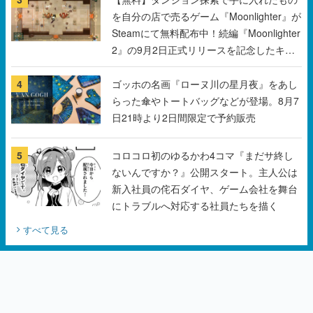
を自分の店で売るゲーム『Moonlighter』が
Steamにて無料配布中！続編『Moonlighter
2』の9月2日正式リリースを記念したキャ
ンペーン
4
ゴッホの名画『ローヌ川の星月夜』をあし
らった傘やトートバッグなどが登場。8月7
日21時より2日間限定で予約販売
5
コロコロ初のゆるかわ4コマ『まだサ終し
ないんですか？』公開スタート。主人公は
新入社員の侘石ダイヤ、ゲーム会社を舞台
にトラブルへ対応する社員たちを描く
すべて見る