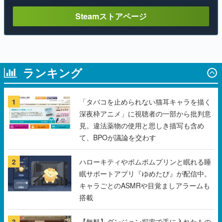
Steamストアページ
ランキング
1
「タバコを止められない猫耳キャラを描く
深夜枠アニメ」に視聴者の一部から批判意
見。違法薬物の使用と思しき描写も含め
て、BPOが議論を交わす
2
ハローキティやポムポムプリンと眠れる睡
眠サポートアプリ『ゆめたび』が配信中。
キャラごとのASMRや目覚ましアラームも
搭載
3
【無料】ダンジョン探索で手に入れたもの