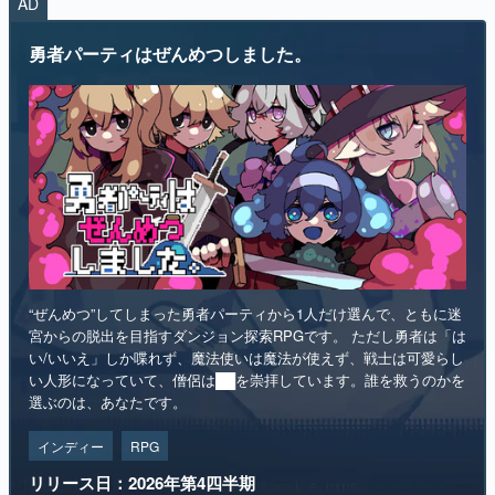
AD
マンガ
勇者パーティはぜんめつしました。
女性向け
アプリレビュー
その他
電ファミニコゲーマーとは？
運営：株式会社マレ
“ぜんめつ”してしまった勇者パーティから1人だけ選んで、ともに迷
宮からの脱出を目指すダンジョン探索RPGです。 ただし勇者は「は
い/いいえ」しか喋れず、魔法使いは魔法が使えず、戦士は可愛らし
い人形になっていて、僧侶は██を崇拝しています。誰を救うのかを
選ぶのは、あなたです。
インディー
RPG
リリース日：2026年第4四半期