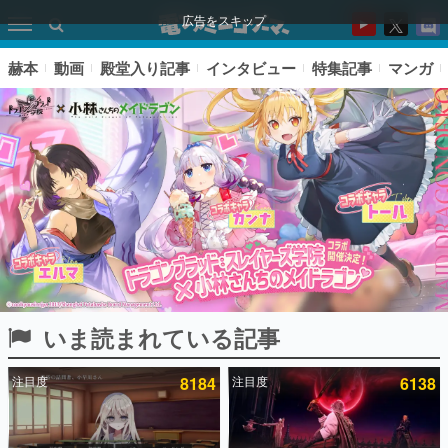
広告をスキップ
赫本
動画
殿堂入り記事
インタビュー
特集記事
マンガ
いま読まれている記事
ピックアップ
注目度
8184
注目度
6138
電ファミのいま読まれている記事ランキング
アプリセール情報