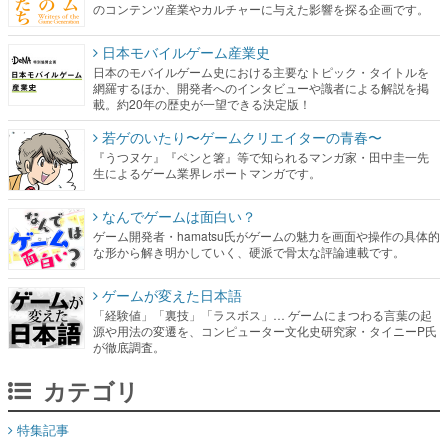
のコンテンツ産業やカルチャーに与えた影響を探る企画です。
日本モバイルゲーム産業史
日本のモバイルゲーム史における主要なトピック・タイトルを
網羅するほか、開発者へのインタビューや識者による解説を掲
載。約20年の歴史が一望できる決定版！
若ゲのいたり〜ゲームクリエイターの青春〜
『うつヌケ』『ペンと箸』等で知られるマンガ家・田中圭一先
生によるゲーム業界レポートマンガです。
なんでゲームは面白い？
ゲーム開発者・hamatsu氏がゲームの魅力を画面や操作の具体的
な形から解き明かしていく、硬派で骨太な評論連載です。
ゲームが変えた日本語
「経験値」「裏技」「ラスボス」… ゲームにまつわる言葉の起
源や用法の変遷を、コンピューター文化史研究家・タイニーP氏
が徹底調査。
カテゴリ
特集記事