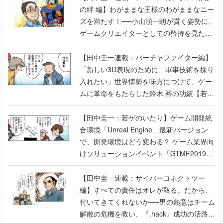
の絆 編】わがままな王様のわがままなニー
ズを満たす！──小山順一朗が貫く姿勢に、
ゲームクリエイターとしての矜持を見た
【若ゲのいたり最終回】
【田中圭一連載：バーチャファイター編】
「新しい3D表現のために、軍事技術を採り
入れたい」世界情勢を味方につけて、ゲー
ムに革命をもたらした鈴木 裕の功績【若ゲ
のいたり】
【田中圭一：若ゲのいたり】ゲーム開発統
合環境「Unreal Engine」最新バージョン
で、開発環境はどう変わる？ ゲーム業界向
けソリューションイベント「GTMF2019」
に行って、より理解を深めよう【PR】
【田中圭一連載：サイバーコネクトツー
編】すべての責任はオレが取る。だから、
付いてきてくれないか──男の熱意はチーム
解散の危機を救い、『.hack』成功の活路を