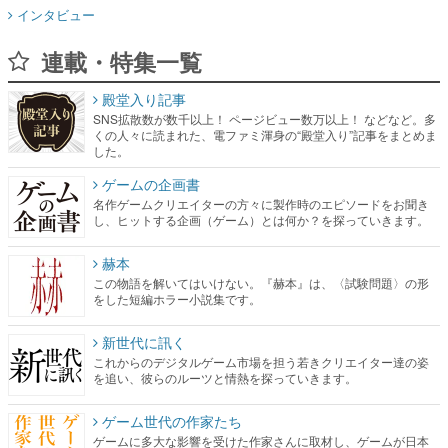
インタビュー
連載・特集一覧
殿堂入り記事
SNS拡散数が数千以上！ ページビュー数万以上！ などなど。多
くの人々に読まれた、電ファミ渾身の“殿堂入り”記事をまとめま
した。
ゲームの企画書
名作ゲームクリエイターの方々に製作時のエピソードをお聞き
し、ヒットする企画（ゲーム）とは何か？を探っていきます。
赫本
この物語を解いてはいけない。『赫本』は、〈試験問題〉の形
をした短編ホラー小説集です。
新世代に訊く
これからのデジタルゲーム市場を担う若きクリエイター達の姿
を追い、彼らのルーツと情熱を探っていきます。
ゲーム世代の作家たち
ゲームに多大な影響を受けた作家さんに取材し、ゲームが日本