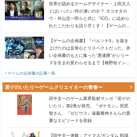
世界が認めるゲームデザイナー・上田文人
とはいったい何が凄いのか？ ヨコオタロ
ウ・外山圭一郎らと共に『ICO』に込めら
れたこだわりを語り尽くす！【ゲームの企
画書】
【ゲームの企画書】『ペルソナ3』を築き
上げたのは反骨心とリスペクトだった。赤
い企画書のもとに集った“愚連隊”がシリー
ズを生まれ変わらせるまで【橋野桂インタ
ビュー】
ゲームの企画書
の記事一覧
若ゲのいたり〜ゲームクリエイターの青春〜
田中圭一のゲーム業界取材マンガ『若ゲの
いたり』第2巻が発売。『ポケモン』田尻
智さん、『ゼビウス』遠藤雅伸さんらの貴
重なエピソードを収録
【田中圭一連載：アイマス/ガンダム 戦場