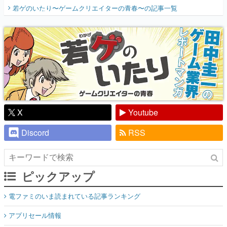
開く。業界の快男児・松山 洋に流れる血は
若ゲのいたり〜ゲームクリエイターの青春〜
の記事一覧
『少年ジャンプ』色だった【若ゲのいた
り】
X
Youtube
Discord
RSS
ピックアップ
電ファミのいま読まれている記事ランキング
アプリセール情報