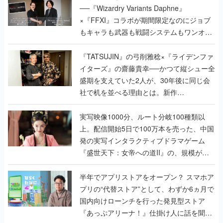
──『Wizardry Variants Daphne』
×『FFXI』コラボが期間限定なのにジョブ
もキャラも武器も戦闘システムもワンオフ
で作り込まれた理由を両ディレクターに聞
く
『TATSUJIN』の弓削雅稔×『ライデンファ
イターズ』の齋藤貴幸──かつて縦シュー全
盛期を支えていた2人が、30年後に同じ会
社で机を並べる理由とは。新作
『TATSUJIN EXTREME』で初タッグを組
んだレジェンド2人に訊く開発秘話
実写映像1000分、ルート分岐100種類以
上。配信開始5日で100万本を売った、中国
発の実写インタラクティブドラマゲーム
『盛世天下：女帝への道II』の、規模が違
うこだわりをプロデューサーに聞いた
半年でアプリストアをオープン？ スマホア
プリの“代替ストア”として、わずか6ヵ月で
国内向けローンチを行った発見型ストア
『あっぷアリーナ！』仕掛け人に話を聞い