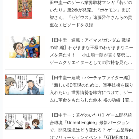
重なエピソードを収録
【田中圭一連載：アイマス/ガンダム 戦場
の絆 編】わがままな王様のわがままなニー
ズを満たす！──小山順一朗が貫く姿勢に、
ゲームクリエイターとしての矜持を見た
【若ゲのいたり最終回】
【田中圭一連載：バーチャファイター編】
「新しい3D表現のために、軍事技術を採り
入れたい」世界情勢を味方につけて、ゲー
ムに革命をもたらした鈴木 裕の功績【若ゲ
のいたり】
【田中圭一：若ゲのいたり】ゲーム開発統
合環境「Unreal Engine」最新バージョン
で、開発環境はどう変わる？ ゲーム業界向
けソリューションイベント「GTMF2019」
に行って、より理解を深めよう【PR】
【田中圭一連載：サイバーコネクトツー
編】すべての責任はオレが取る。だから、