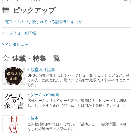
アプリセール情報
インタビュー
連載・特集一覧
殿堂入り記事
SNS拡散数が数千以上！ ページビュー数万以上！ などなど。多
くの人々に読まれた、電ファミ渾身の“殿堂入り”記事をまとめま
した。
ゲームの企画書
名作ゲームクリエイターの方々に製作時のエピソードをお聞き
し、ヒットする企画（ゲーム）とは何か？を探っていきます。
赫本
この物語を解いてはいけない。『赫本』は、〈試験問題〉の形
をした短編ホラー小説集です。
新世代に訊く
これからのデジタルゲーム市場を担う若きクリエイター達の姿
を追い、彼らのルーツと情熱を探っていきます。