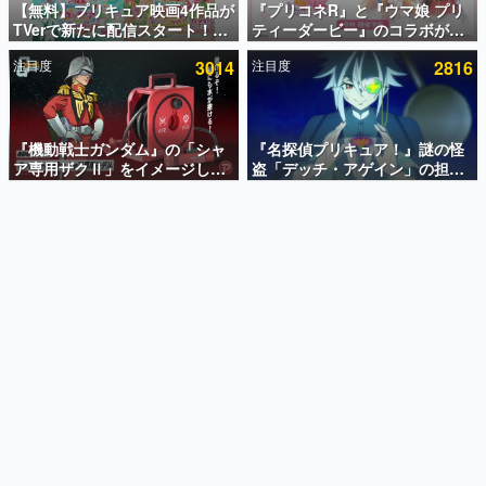
【無料】プリキュア映画4作品が
『プリコネR』と『ウマ娘 プリ
TVerで新たに配信スタート！な
ティーダービー』のコラボが決
インタビュー
んと2018年～2024年の映画ほぼ
定！“最大170連無料”の8.5周年
注目度
3014
注目度
2816
すべてが見放題に、ぶっちゃけ
キャンペーンなども発表
連載・特集一覧
ありえないラインナップ
殿堂入り記事
SNS拡散数が数千以上！ ページビュー数万以上！ などな
『機動戦士ガンダム』の「シャ
『名探偵プリキュア！』謎の怪
ど。多くの人々に読まれた、電ファミ渾身の“殿堂入り”記
ア専用ザクⅡ」をイメージした
盗「デッチ・アゲイン」の担当
事をまとめました。
散水ホースリールが予約開始。
キャストは天﨑滉平さんと判
本体にはシャアのパーソナルマ
明。『Re:ゼロから始める異世
ゲームの企画書
ークやジオン公国軍のエンブレ
界生活』オットー役、『ヒプノ
名作ゲームクリエイターの方々に製作時のエピソードをお
聞きし、ヒットする企画（ゲーム）とは何か？を探ってい
ム、型式番号などを配置
シスマイク』山田三郎役など
きます。
赫本
この物語を解いてはいけない。『赫本』は、〈試験問題〉
の形をした短編ホラー小説集です。
新世代に訊く
これからのデジタルゲーム市場を担う若きクリエイター達
の姿を追い、彼らのルーツと情熱を探っていきます。
ゲーム世代の作家たち
ゲームに多大な影響を受けた作家さんに取材し、ゲームが