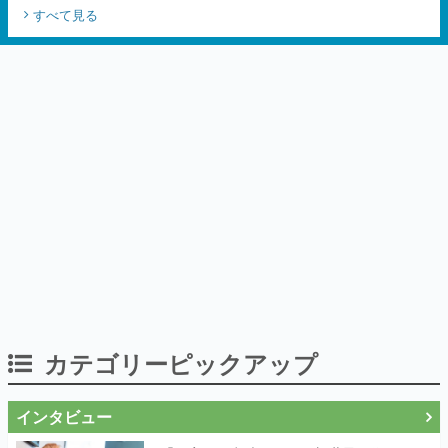
カテゴリーピックアップ
インタビュー
「現実より意味のある仮想世界を作る」
──『EVE Online』の生みの親が18年掲げ
続ける”クレイジーな宣言”は、比喩ではな