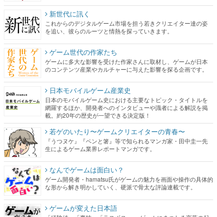
ゲーム世代の作家たち
ゲームに多大な影響を受けた作家さんに取材し、ゲームが日本
のコンテンツ産業やカルチャーに与えた影響を探る企画です。
日本モバイルゲーム産業史
日本のモバイルゲーム史における主要なトピック・タイトルを
網羅するほか、開発者へのインタビューや識者による解説を掲
載。約20年の歴史が一望できる決定版！
若ゲのいたり〜ゲームクリエイターの青春〜
『うつヌケ』『ペンと箸』等で知られるマンガ家・田中圭一先
生によるゲーム業界レポートマンガです。
なんでゲームは面白い？
ゲーム開発者・hamatsu氏がゲームの魅力を画面や操作の具体的
な形から解き明かしていく、硬派で骨太な評論連載です。
ゲームが変えた日本語
「経験値」「裏技」「ラスボス」… ゲームにまつわる言葉の起
源や用法の変遷を、コンピューター文化史研究家・タイニーP氏
が徹底調査。