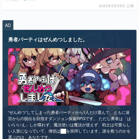
AD
マンガ
勇者パーティはぜんめつしました。
女性向け
アプリレビュー
その他
電ファミニコゲーマーとは？
運営：株式会社マレ
“ぜんめつ”してしまった勇者パーティから1人だけ選んで、ともに迷
宮からの脱出を目指すダンジョン探索RPGです。 ただし勇者は「は
い/いいえ」しか喋れず、魔法使いは魔法が使えず、戦士は可愛らし
い人形になっていて、僧侶は██を崇拝しています。誰を救うのかを
選ぶのは、あなたです。
インディー
RPG
リリース日：2026年第4四半期