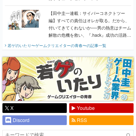
付いてきてくれないか──男の熱意はチーム
解散の危機を救い、『.hack』成功の活路を
開く。業界の快男児・松山 洋に流れる血は
若ゲのいたり〜ゲームクリエイターの青春〜
の記事一覧
『少年ジャンプ』色だった【若ゲのいた
り】
X
Youtube
Discord
RSS
ピックアップ
電ファミのいま読まれている記事ランキング