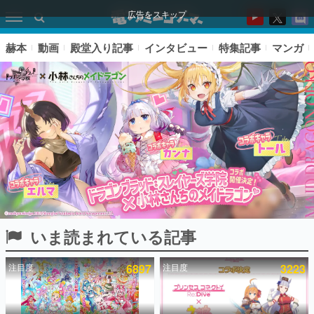
広告をスキップ
赫本
動画
殿堂入り記事
インタビュー
特集記事
マンガ
いま読まれている記事
ピックアップ
注目度
6897
注目度
3223
電ファミのいま読まれている記事ランキング
アプリセール情報