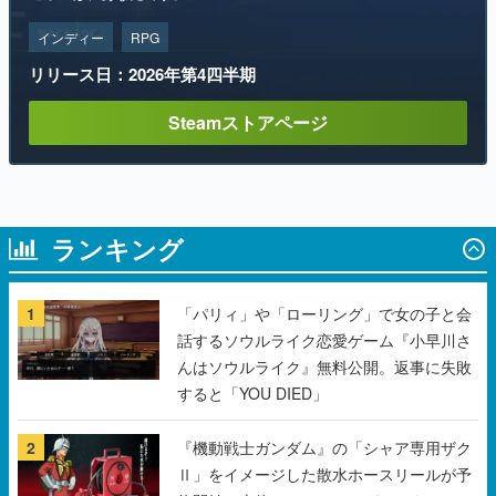
Steamストアページ
ランキング
1
「パリィ」や「ローリング」で女の子と会
話するソウルライク恋愛ゲーム『小早川さ
んはソウルライク』無料公開。返事に失敗
すると「YOU DIED」
2
『機動戦士ガンダム』の「シャア専用ザク
Ⅱ」をイメージした散水ホースリールが予
約開始。本体にはシャアのパーソナルマー
クやジオン公国軍のエンブレム、型式番号
などを配置