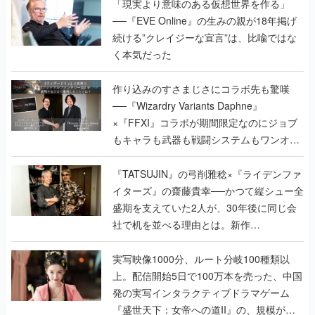
く本気だった
作り込みのすさまじさにコラボ先も驚嘆
──『Wizardry Variants Daphne』
×『FFXI』コラボが期間限定なのにジョブ
もキャラも武器も戦闘システムもワンオフ
で作り込まれた理由を両ディレクターに聞
く
『TATSUJIN』の弓削雅稔×『ライデンファ
イターズ』の齋藤貴幸──かつて縦シュー全
盛期を支えていた2人が、30年後に同じ会
社で机を並べる理由とは。新作
『TATSUJIN EXTREME』で初タッグを組
んだレジェンド2人に訊く開発秘話
実写映像1000分、ルート分岐100種類以
上。配信開始5日で100万本を売った、中国
発の実写インタラクティブドラマゲーム
『盛世天下：女帝への道II』の、規模が違
うこだわりをプロデューサーに聞いた
半年でアプリストアをオープン？ スマホア
プリの“代替ストア”として、わずか6ヵ月で