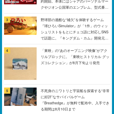
3
野球部の過酷な“補欠”を体験するゲーム
『球ひろいSimulator』が「1件」のウィッ
シュリストをもとにチェコ語に対応しSNS
で話題に。『キングダム・カム』開発元や
チェコのプロ野球選手から称賛の声
4
「東映」の“あのオープニング映像”がアク
リルブロックに。「東映ヒストリカル グッ
ズコレクション」が8月下旬より発売
5
不死身のニワトリと宇宙船を探索する“非常
に好評”なサバイバルゲーム
『Breathedge』が無料で配布中。入手でき
る期間は8月10日まで
すべて見る