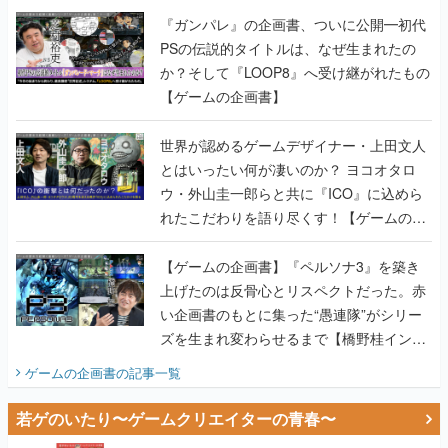
【ゲームの企画書】
世界が認めるゲームデザイナー・上田文人
とはいったい何が凄いのか？ ヨコオタロ
ウ・外山圭一郎らと共に『ICO』に込めら
れたこだわりを語り尽くす！【ゲームの企
画書】
【ゲームの企画書】『ペルソナ3』を築き
上げたのは反骨心とリスペクトだった。赤
い企画書のもとに集った“愚連隊”がシリー
ズを生まれ変わらせるまで【橋野桂インタ
ビュー】
ゲームの企画書
の記事一覧
若ゲのいたり〜ゲームクリエイターの青春〜
田中圭一のゲーム業界取材マンガ『若ゲの
いたり』第2巻が発売。『ポケモン』田尻
智さん、『ゼビウス』遠藤雅伸さんらの貴