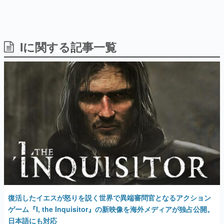
Iに関する記事一覧
日本のコンテンツ産業やカルチャーに与えた影響を探る企
画です。
日本モバイルゲーム産業史
日本のモバイルゲーム史における主要なトピック・タイト
ルを網羅するほか、開発者へのインタビューや識者による
解説を掲載。約20年の歴史が一望できる決定版！
若ゲのいたり〜ゲームクリエイターの青春〜
『うつヌケ』『ペンと箸』等で知られるマンガ家・田中圭
一先生によるゲーム業界レポートマンガです。
なんでゲームは面白い？
ゲーム開発者・hamatsu氏がゲームの魅力を画面や操作の
具体的な形から解き明かしていく、硬派で骨太な評論連載
です。
ゲームが変えた日本語
復活したイエスが怒りを説く世界で異端審問官となるアクション
「経験値」「裏技」「ラスボス」… ゲームにまつわる言葉
の起源や用法の変遷を、コンピューター文化史研究家・タ
ゲーム『I, the Inquisitor』の新映像を海外メディアが独占公開。
イニーP氏が徹底調査。
日本語にも対応
カテゴリ
2022年5月24日 公開
特集記事