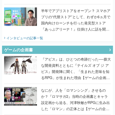
国内向けローンチを行った発見型ストア
『あっぷアリーナ！』仕掛け人に話を聞い
てみた
インタビュー
の記事一覧
ゲームの企画書
『アビス』は、ひとつの奇跡だった──膨大
な開発資料とともに『テイルズ オブ ジ ア
ビス』開発陣に聞く、「生まれた意味を知
るRPG」が生まれた理由【ゲームの企画
書】
なにが、人を「ロマンシング」させるの
か？『ロマサガ2』当時の企画書とキャラ
設定画から迫る、河津秋敏がRPGに生み出
した「ロマン」の正体とは【ゲームの企画
書】
『ガンパレ』の企画書、ついに公開━初代
PSの伝説的タイトルは、なぜ生まれたの
か？そして『LOOP8』へ受け継がれたもの