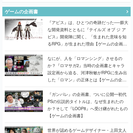
『アビス』は、ひとつの奇跡だった──膨大
な開発資料とともに『テイルズ オブ ジ ア
ビス』開発陣に聞く、「生まれた意味を知
るRPG」が生まれた理由【ゲームの企画
書】
なにが、人を「ロマンシング」させるの
か？『ロマサガ2』当時の企画書とキャラ
設定画から迫る、河津秋敏がRPGに生み出
した「ロマン」の正体とは【ゲームの企画
書】
『ガンパレ』の企画書、ついに公開━初代
PSの伝説的タイトルは、なぜ生まれたの
か？そして『LOOP8』へ受け継がれたもの
【ゲームの企画書】
世界が認めるゲームデザイナー・上田文人
とはいったい何が凄いのか？ ヨコオタロ
ウ・外山圭一郎らと共に『ICO』に込めら
れたこだわりを語り尽くす！【ゲームの企