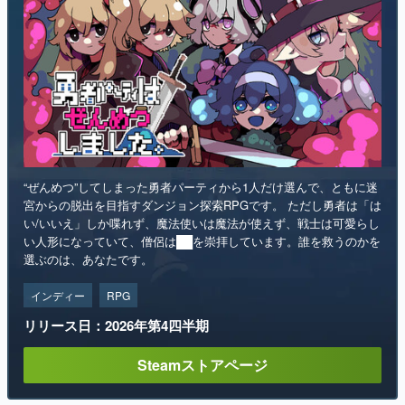
“ぜんめつ”してしまった勇者パーティから1人だけ選んで、ともに迷
宮からの脱出を目指すダンジョン探索RPGです。 ただし勇者は「は
い/いいえ」しか喋れず、魔法使いは魔法が使えず、戦士は可愛らし
い人形になっていて、僧侶は██を崇拝しています。誰を救うのかを
選ぶのは、あなたです。
インディー
RPG
リリース日：2026年第4四半期
Steamストアページ
ランキング