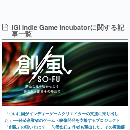
iGi indie Game incubatorに関する記
日本のコンテンツ産業やカルチャーに与えた影響を探る企
画です。
事一覧
日本モバイルゲーム産業史
日本のモバイルゲーム史における主要なトピック・タイト
ルを網羅するほか、開発者へのインタビューや識者による
解説を掲載。約20年の歴史が一望できる決定版！
若ゲのいたり〜ゲームクリエイターの青春〜
『うつヌケ』『ペンと箸』等で知られるマンガ家・田中圭
一先生によるゲーム業界レポートマンガです。
なんでゲームは面白い？
ゲーム開発者・hamatsu氏がゲームの魅力を画面や操作の
具体的な形から解き明かしていく、硬派で骨太な評論連載
です。
ゲームが変えた日本語
「ついに国がインディーゲームクリエイターの支援に乗り出し
「経験値」「裏技」「ラスボス」… ゲームにまつわる言葉
の起源や用法の変遷を、コンピューター文化史研究家・タ
た」──経済産業省のゲーム・映像開発を支援するプロジェクト
イニーP氏が徹底調査。
「創風」の狙いとは？ 『8番出口』作者も輩出した、その実働部
隊「iGi」のメンバーに話を聞いてみた
カテゴリ
2024年6月18日 公開
特集記事