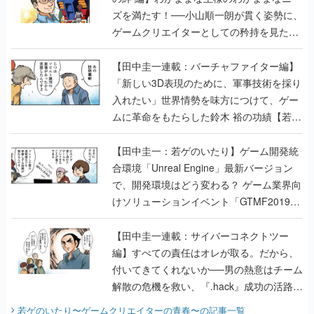
【田中圭一連載：バーチャファイター編】
「新しい3D表現のために、軍事技術を採り
入れたい」世界情勢を味方につけて、ゲー
ムに革命をもたらした鈴木 裕の功績【若ゲ
のいたり】
【田中圭一：若ゲのいたり】ゲーム開発統
合環境「Unreal Engine」最新バージョン
で、開発環境はどう変わる？ ゲーム業界向
けソリューションイベント「GTMF2019」
に行って、より理解を深めよう【PR】
【田中圭一連載：サイバーコネクトツー
編】すべての責任はオレが取る。だから、
付いてきてくれないか──男の熱意はチーム
解散の危機を救い、『.hack』成功の活路を
開く。業界の快男児・松山 洋に流れる血は
若ゲのいたり〜ゲームクリエイターの青春〜
の記事一覧
『少年ジャンプ』色だった【若ゲのいた
り】