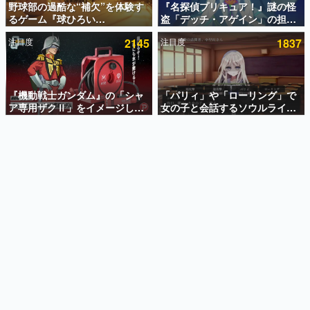
野球部の過酷な“補欠”を体験す
『名探偵プリキュア！』謎の怪
るゲーム『球ひろい
盗「デッチ・アゲイン」の担当
インタビュー
Simulator』が「1件」のウィッ
キャストは天﨑滉平さんと判
注目度
2145
注目度
1837
シュリストをもとにチェコ語に
明。『Re:ゼロから始める異世
連載・特集一覧
対応しSNSで話題に。『キング
界生活』オットー役、『ヒプノ
ダム・カム』開発元やチェコの
シスマイク』山田三郎役など
殿堂入り記事
プロ野球選手から称賛の声
SNS拡散数が数千以上！ ページビュー数万以上！ などな
『機動戦士ガンダム』の「シャ
「パリィ」や「ローリング」で
ど。多くの人々に読まれた、電ファミ渾身の“殿堂入り”記
ア専用ザクⅡ」をイメージした
女の子と会話するソウルライク
事をまとめました。
散水ホースリールが予約開始。
恋愛ゲーム『小早川さんはソウ
本体にはシャアのパーソナルマ
ルライク』無料公開。返事に失
ゲームの企画書
ークやジオン公国軍のエンブレ
敗すると「YOU DIED」
名作ゲームクリエイターの方々に製作時のエピソードをお
聞きし、ヒットする企画（ゲーム）とは何か？を探ってい
ム、型式番号などを配置
きます。
赫本
この物語を解いてはいけない。『赫本』は、〈試験問題〉
の形をした短編ホラー小説集です。
新世代に訊く
これからのデジタルゲーム市場を担う若きクリエイター達
の姿を追い、彼らのルーツと情熱を探っていきます。
ゲーム世代の作家たち
ゲームに多大な影響を受けた作家さんに取材し、ゲームが