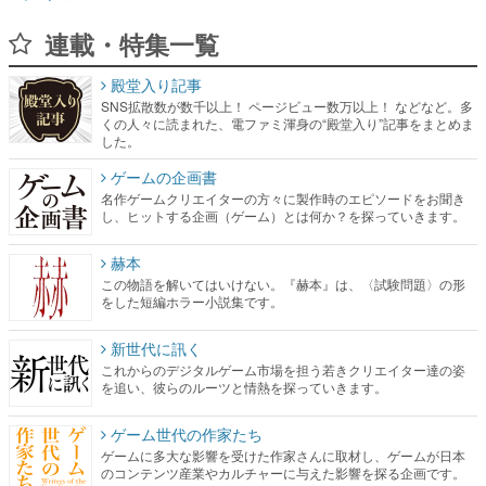
殿堂入り記事
SNS拡散数が数千以上！ ページビュー数万以上！ などなど。多
くの人々に読まれた、電ファミ渾身の“殿堂入り”記事をまとめま
した。
ゲームの企画書
名作ゲームクリエイターの方々に製作時のエピソードをお聞き
し、ヒットする企画（ゲーム）とは何か？を探っていきます。
赫本
この物語を解いてはいけない。『赫本』は、〈試験問題〉の形
をした短編ホラー小説集です。
新世代に訊く
これからのデジタルゲーム市場を担う若きクリエイター達の姿
を追い、彼らのルーツと情熱を探っていきます。
ゲーム世代の作家たち
ゲームに多大な影響を受けた作家さんに取材し、ゲームが日本
のコンテンツ産業やカルチャーに与えた影響を探る企画です。
日本モバイルゲーム産業史
日本のモバイルゲーム史における主要なトピック・タイトルを
網羅するほか、開発者へのインタビューや識者による解説を掲