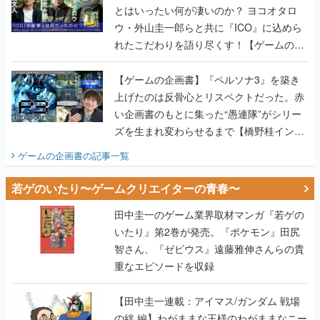
画書】
【ゲームの企画書】『ペルソナ3』を築き
上げたのは反骨心とリスペクトだった。赤
い企画書のもとに集った“愚連隊”がシリー
ズを生まれ変わらせるまで【橋野桂インタ
ビュー】
ゲームの企画書
の記事一覧
若ゲのいたり〜ゲームクリエイターの青春〜
田中圭一のゲーム業界取材マンガ『若ゲの
いたり』第2巻が発売。『ポケモン』田尻
智さん、『ゼビウス』遠藤雅伸さんらの貴
重なエピソードを収録
【田中圭一連載：アイマス/ガンダム 戦場
の絆 編】わがままな王様のわがままなニー
ズを満たす！──小山順一朗が貫く姿勢に、
ゲームクリエイターとしての矜持を見た
【若ゲのいたり最終回】