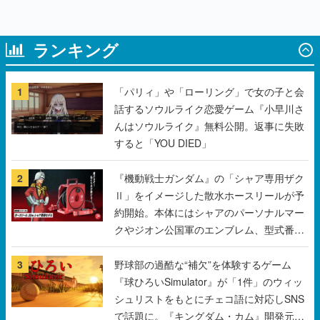
1
「パリィ」や「ローリング」で女の子と会
話するソウルライク恋愛ゲーム『小早川さ
んはソウルライク』無料公開。返事に失敗
すると「YOU DIED」
2
『機動戦士ガンダム』の「シャア専用ザク
Ⅱ」をイメージした散水ホースリールが予
約開始。本体にはシャアのパーソナルマー
クやジオン公国軍のエンブレム、型式番号
などを配置
3
野球部の過酷な“補欠”を体験するゲーム
『球ひろいSimulator』が「1件」のウィッ
シュリストをもとにチェコ語に対応しSNS
で話題に。『キングダム・カム』開発元や
チェコのプロ野球選手から称賛の声
4
「東映」の“あのオープニング映像”がアク
リルブロックに。「東映ヒストリカル グッ