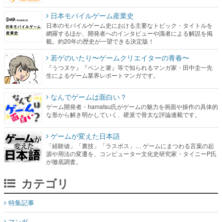
載。約20年の歴史が一望できる決定版！
若ゲのいたり〜ゲームクリエイターの青春〜
『うつヌケ』『ペンと箸』等で知られるマンガ家・田中圭一先
生によるゲーム業界レポートマンガです。
なんでゲームは面白い？
ゲーム開発者・hamatsu氏がゲームの魅力を画面や操作の具体的
な形から解き明かしていく、硬派で骨太な評論連載です。
ゲームが変えた日本語
「経験値」「裏技」「ラスボス」… ゲームにまつわる言葉の起
源や用法の変遷を、コンピューター文化史研究家・タイニーP氏
が徹底調査。
カテゴリ
特集記事
マンガ
女性向け