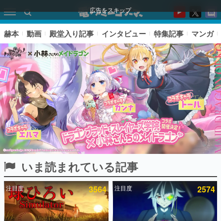
広告をスキップ
赫本
動画
殿堂入り記事
インタビュー
特集記事
マンガ
いま読まれている記事
ピックアップ
注目度
3564
注目度
2574
電ファミのいま読まれている記事ランキング
アプリセール情報