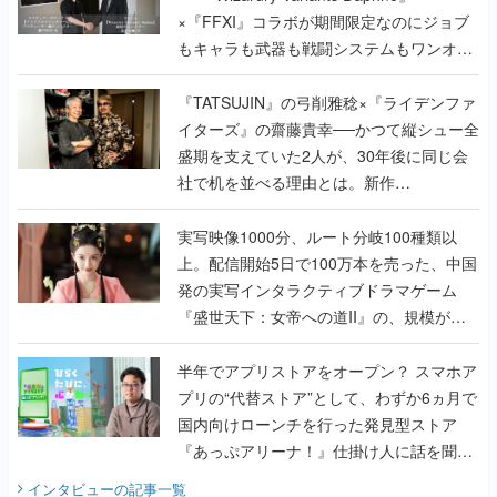
く
『TATSUJIN』の弓削雅稔×『ライデンファ
イターズ』の齋藤貴幸──かつて縦シュー全
盛期を支えていた2人が、30年後に同じ会
社で机を並べる理由とは。新作
『TATSUJIN EXTREME』で初タッグを組
んだレジェンド2人に訊く開発秘話
実写映像1000分、ルート分岐100種類以
上。配信開始5日で100万本を売った、中国
発の実写インタラクティブドラマゲーム
『盛世天下：女帝への道II』の、規模が違
うこだわりをプロデューサーに聞いた
半年でアプリストアをオープン？ スマホア
プリの“代替ストア”として、わずか6ヵ月で
国内向けローンチを行った発見型ストア
『あっぷアリーナ！』仕掛け人に話を聞い
てみた
インタビュー
の記事一覧
ゲームの企画書