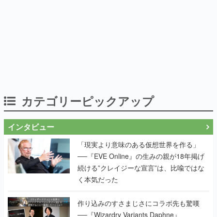
カテゴリーピックアップ
インタビュー
「現実より意味のある仮想世界を作る」
──『EVE Online』の生みの親が18年掲げ
続ける”クレイジーな宣言”は、比喩ではな
く本気だった
作り込みのすさまじさにコラボ先も驚嘆
──『Wizardry Variants Daphne』
×『FFXI』コラボが期間限定なのにジョブ
もキャラも武器も戦闘システムもワンオフ
で作り込まれた理由を両ディレクターに聞