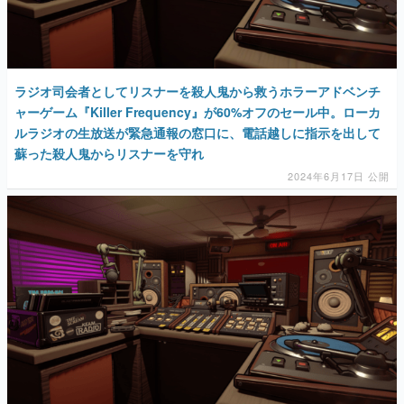
マンガ
女性向け
ラジオ司会者としてリスナーを殺人鬼から救うホラーアドベンチ
アプリレビュー
ャーゲーム『Killer Frequency』が60%オフのセール中。ローカ
ルラジオの生放送が緊急通報の窓口に、電話越しに指示を出して
その他
蘇った殺人鬼からリスナーを守れ
2024年6月17日 公開
電ファミニコゲーマーとは？
運営：株式会社マレ