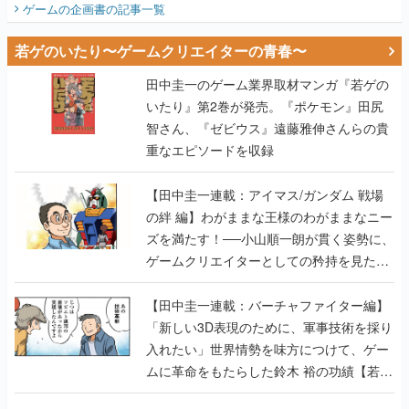
ゲームの企画書
の記事一覧
若ゲのいたり〜ゲームクリエイターの青春〜
田中圭一のゲーム業界取材マンガ『若ゲの
いたり』第2巻が発売。『ポケモン』田尻
智さん、『ゼビウス』遠藤雅伸さんらの貴
重なエピソードを収録
【田中圭一連載：アイマス/ガンダム 戦場
の絆 編】わがままな王様のわがままなニー
ズを満たす！──小山順一朗が貫く姿勢に、
ゲームクリエイターとしての矜持を見た
【若ゲのいたり最終回】
【田中圭一連載：バーチャファイター編】
「新しい3D表現のために、軍事技術を採り
入れたい」世界情勢を味方につけて、ゲー
ムに革命をもたらした鈴木 裕の功績【若ゲ
のいたり】