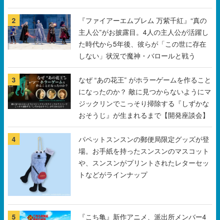
2
『ファイアーエムブレム 万紫千紅』“真の
主人公”がお披露目。4人の主人公が活躍し
た時代から5年後、彼らが「この世に存在
しない」状況で魔神・バロールと戦う
3
なぜ “あの花王” がホラーゲームを作ること
になったのか？ 敵に見つからないようにマ
ジックリンでこっそり掃除する『しずかな
おそうじ』が生まれるまで【開発座談会】
4
パペットスンスンの郵便局限定グッズが登
場。お手紙を持ったスンスンのマスコット
や、スンスンがプリントされたレターセッ
トなどがラインナップ
5
『こち亀』新作アニメ、派出所メンバー4