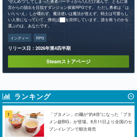
“ぜんめつ”してしまった勇者パーティから1人だけ選んで、ともに迷
宮からの脱出を目指すダンジョン探索RPGです。 ただし勇者は「は
い/いいえ」しか喋れず、魔法使いは魔法が使えず、戦士は可愛らし
い人形になっていて、僧侶は██を崇拝しています。誰を救うのかを
選ぶのは、あなたです。
インディー
RPG
リリース日：2026年第4四半期
Steamストアページ
ランキング
1
「ブタメン」の麺が“約4倍”になった「ブタ
メン超BIG」が登場。8月11日より全国のセ
ブンイレブンで順次発売