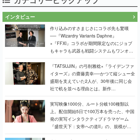
インタビュー
作り込みのすさまじさにコラボ先も驚嘆
──『Wizardry Variants Daphne』
×『FFXI』コラボが期間限定なのにジョブ
もキャラも武器も戦闘システムもワンオフ
で作り込まれた理由を両ディレクターに聞
く
『TATSUJIN』の弓削雅稔×『ライデンファ
イターズ』の齋藤貴幸──かつて縦シュー全
盛期を支えていた2人が、30年後に同じ会
社で机を並べる理由とは。新作
『TATSUJIN EXTREME』で初タッグを組
んだレジェンド2人に訊く開発秘話
実写映像1000分、ルート分岐100種類以
上。配信開始5日で100万本を売った、中国
発の実写インタラクティブドラマゲーム
『盛世天下：女帝への道II』の、規模が違
うこだわりをプロデューサーに聞いた