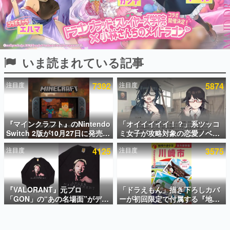
インタビュー
連載・特集一覧
殿堂入り記事
いま読まれている記事
SNS拡散数が数千以上！ ページビュー数万以上！ などな
ど。多くの人々に読まれた、電ファミ渾身の“殿堂入り”記
事をまとめました。
注目度
7392
注目度
5874
ゲームの企画書
名作ゲームクリエイターの方々に製作時のエピソードをお
聞きし、ヒットする企画（ゲーム）とは何か？を探ってい
『マインクラフト』のNintendo
「オイイイイイ！？」系ツッコ
きます。
Switch 2版が10月27日に発売決
ミ女子が攻略対象の恋愛ノベル
赫本
定。描画設定はデフォルトで
ゲーム『美術部カノジョ』
この物語を解いてはいけない。『赫本』は、〈試験問題〉
注目度
4125
注目度
3575
「バイブラントビジュアルズ」
Steamストアページが公開。
の形をした短編ホラー小説集です。
となり、より豊かなグラフィッ
「お前らーそろそろ自重しろ
ク表現に
ー？＾＾」暗黒微笑の夢女子
や、萌え声不思議ちゃん女子と
新世代に訊く
青春を謳歌
『VALORANT』元プロ
「ドラえもん」描き下ろしカバ
これからのデジタルゲーム市場を担う若きクリエイター達
の姿を追い、彼らのルーツと情熱を探っていきます。
「GON」の“あの名場面”がデザ
ーが初回限定で付属する『地球
インされた新作グッズが本日8月
の歩き方 川崎市』が8月6日に発
5日より期間限定で発売。Tシャ
売。全400ページの大ボリュー
ゲーム世代の作家たち
ツやコインケース、アクキーな
ム
ゲームに多大な影響を受けた作家さんに取材し、ゲームが