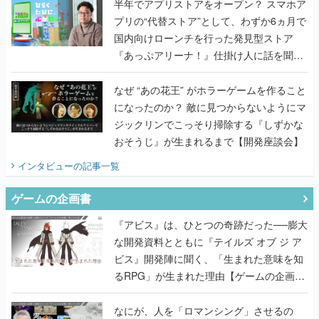
半年でアプリストアをオープン？ スマホア
プリの“代替ストア”として、わずか6ヵ月で
国内向けローンチを行った発見型ストア
『あっぷアリーナ！』仕掛け人に話を聞い
てみた
なぜ “あの花王” がホラーゲームを作ること
になったのか？ 敵に見つからないようにマ
ジックリンでこっそり掃除する『しずかな
おそうじ』が生まれるまで【開発座談会】
インタビュー
の記事一覧
ゲームの企画書
『アビス』は、ひとつの奇跡だった──膨大
な開発資料とともに『テイルズ オブ ジ ア
ビス』開発陣に聞く、「生まれた意味を知
るRPG」が生まれた理由【ゲームの企画
書】
なにが、人を「ロマンシング」させるの