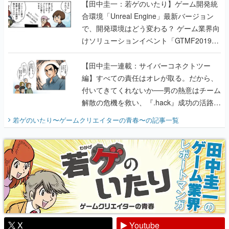
【田中圭一：若ゲのいたり】ゲーム開発統
合環境「Unreal Engine」最新バージョン
で、開発環境はどう変わる？ ゲーム業界向
けソリューションイベント「GTMF2019」
に行って、より理解を深めよう【PR】
【田中圭一連載：サイバーコネクトツー
編】すべての責任はオレが取る。だから、
付いてきてくれないか──男の熱意はチーム
解散の危機を救い、『.hack』成功の活路を
開く。業界の快男児・松山 洋に流れる血は
若ゲのいたり〜ゲームクリエイターの青春〜
の記事一覧
『少年ジャンプ』色だった【若ゲのいた
り】
X
Youtube