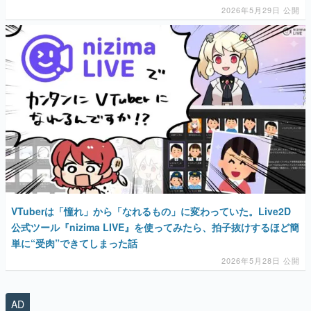
マンガ
女性向け
アプリレビュー
その他
電ファミニコゲーマーとは？
VTuberは「憧れ」から「なれるもの」に変わっていた。Live2D
運営：株式会社マレ
公式ツール『nizima LIVE』を使ってみたら、拍子抜けするほど簡
単に“受肉”できてしまった話
2026年5月28日 公開
AD
勇者パーティはぜんめつしました。