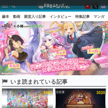
広告をスキップ
赫本
動画
殿堂入り記事
インタビュー
特集記事
マンガ
いま読まれている記事
ピックアップ
注目度
5940
注目度
3520
電ファミのいま読まれている記事ランキング
アプリセール情報