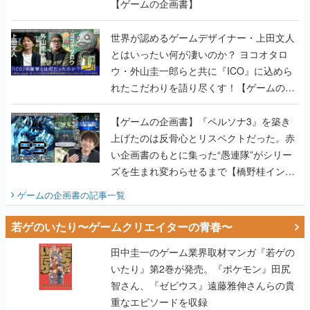
とはいったい何が凄いのか？ ヨコオタロ
ウ・外山圭一郎らと共に『ICO』に込めら
れたこだわりを語り尽くす！【ゲームの企
画書】
【ゲームの企画書】『ペルソナ3』を築き
上げたのは反骨心とリスペクトだった。赤
い企画書のもとに集った“愚連隊”がシリー
ズを生まれ変わらせるまで【橋野桂インタ
ビュー】
ゲームの企画書
の記事一覧
若ゲのいたり〜ゲームクリエイターの青春〜
田中圭一のゲーム業界取材マンガ『若ゲの
いたり』第2巻が発売。『ポケモン』田尻
智さん、『ゼビウス』遠藤雅伸さんらの貴
重なエピソードを収録
【田中圭一連載：アイマス/ガンダム 戦場
の絆 編】わがままな王様のわがままなニー