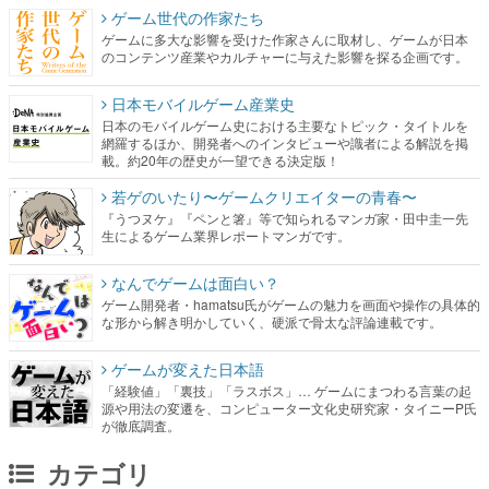
日本モバイルゲーム産業史
日本のモバイルゲーム史における主要なトピック・タイトルを
網羅するほか、開発者へのインタビューや識者による解説を掲
載。約20年の歴史が一望できる決定版！
若ゲのいたり〜ゲームクリエイターの青春〜
『うつヌケ』『ペンと箸』等で知られるマンガ家・田中圭一先
生によるゲーム業界レポートマンガです。
なんでゲームは面白い？
ゲーム開発者・hamatsu氏がゲームの魅力を画面や操作の具体的
な形から解き明かしていく、硬派で骨太な評論連載です。
ゲームが変えた日本語
「経験値」「裏技」「ラスボス」… ゲームにまつわる言葉の起
源や用法の変遷を、コンピューター文化史研究家・タイニーP氏
が徹底調査。
カテゴリ
特集記事
マンガ