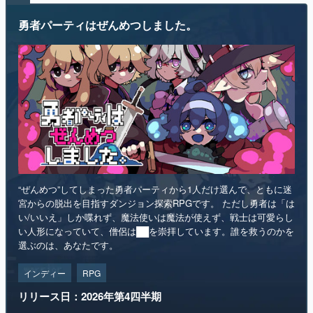
“ぜんめつ”してしまった勇者パーティから1人だけ選んで、ともに迷
宮からの脱出を目指すダンジョン探索RPGです。 ただし勇者は「は
い/いいえ」しか喋れず、魔法使いは魔法が使えず、戦士は可愛らし
い人形になっていて、僧侶は██を崇拝しています。誰を救うのかを
選ぶのは、あなたです。
インディー
RPG
リリース日：2026年第4四半期
Steamストアページ