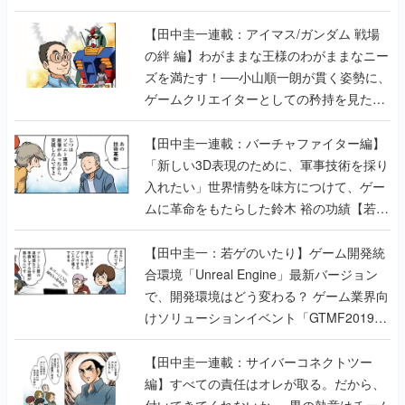
ズを満たす！──小山順一朗が貫く姿勢に、
ゲームクリエイターとしての矜持を見た
【若ゲのいたり最終回】
【田中圭一連載：バーチャファイター編】
「新しい3D表現のために、軍事技術を採り
入れたい」世界情勢を味方につけて、ゲー
ムに革命をもたらした鈴木 裕の功績【若ゲ
のいたり】
【田中圭一：若ゲのいたり】ゲーム開発統
合環境「Unreal Engine」最新バージョン
で、開発環境はどう変わる？ ゲーム業界向
けソリューションイベント「GTMF2019」
に行って、より理解を深めよう【PR】
【田中圭一連載：サイバーコネクトツー
編】すべての責任はオレが取る。だから、
付いてきてくれないか──男の熱意はチーム
解散の危機を救い、『.hack』成功の活路を
開く。業界の快男児・松山 洋に流れる血は
若ゲのいたり〜ゲームクリエイターの青春〜
の記事一覧
『少年ジャンプ』色だった【若ゲのいた