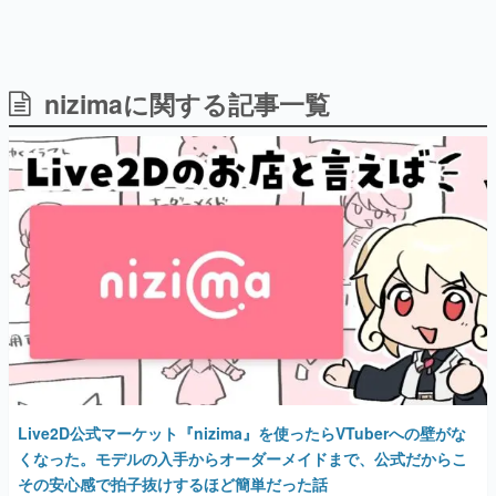
nizimaに関する記事一覧
日本のコンテンツ産業やカルチャーに与えた影響を探る企
画です。
日本モバイルゲーム産業史
日本のモバイルゲーム史における主要なトピック・タイト
ルを網羅するほか、開発者へのインタビューや識者による
解説を掲載。約20年の歴史が一望できる決定版！
若ゲのいたり〜ゲームクリエイターの青春〜
『うつヌケ』『ペンと箸』等で知られるマンガ家・田中圭
一先生によるゲーム業界レポートマンガです。
なんでゲームは面白い？
ゲーム開発者・hamatsu氏がゲームの魅力を画面や操作の
具体的な形から解き明かしていく、硬派で骨太な評論連載
です。
ゲームが変えた日本語
Live2D公式マーケット『nizima』を使ったらVTuberへの壁がな
「経験値」「裏技」「ラスボス」… ゲームにまつわる言葉
の起源や用法の変遷を、コンピューター文化史研究家・タ
くなった。モデルの入手からオーダーメイドまで、公式だからこ
イニーP氏が徹底調査。
その安心感で拍子抜けするほど簡単だった話
2026年5月29日 公開
カテゴリ
特集記事