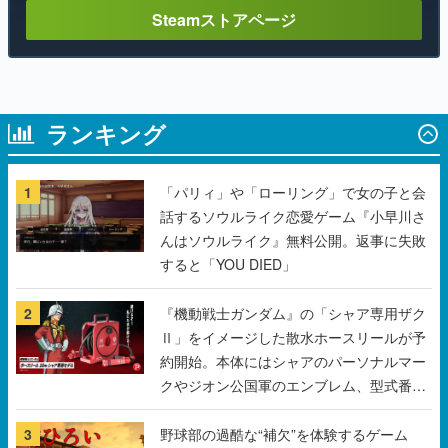
ランキング
1
「パリィ」や「ローリング」で女の子と会
話するソウルライク恋愛ゲーム『小早川さ
んはソウルライク』無料公開。返事に失敗
すると「YOU DIED」
2
『機動戦士ガンダム』の「シャア専用ザク
Ⅱ」をイメージした散水ホースリールが予
約開始。本体にはシャアのパーソナルマー
クやジオン公国軍のエンブレム、型式番号
などを配置
3
野球部の過酷な“補欠”を体験するゲーム
『球ひろいSimulator』が「1件」のウィッ
シュリストをもとにチェコ語に対応しSNS
で話題に。『キングダム・カム』開発元や