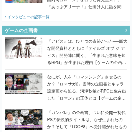
ゲームの企画書
『アビス』は、ひとつの奇跡だった──膨大
な開発資料とともに『テイルズ オブ ジ ア
ビス』開発陣に聞く、「生まれた意味を知
るRPG」が生まれた理由【ゲームの企画
書】
なにが、人を「ロマンシング」させるの
か？『ロマサガ2』当時の企画書とキャラ
設定画から迫る、河津秋敏がRPGに生み出
した「ロマン」の正体とは【ゲームの企画
書】
『ガンパレ』の企画書、ついに公開━初代
PSの伝説的タイトルは、なぜ生まれたの
か？そして『LOOP8』へ受け継がれたもの
【ゲームの企画書】
世界が認めるゲームデザイナー・上田文人