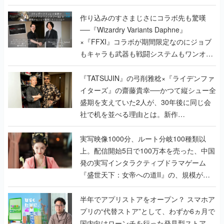
×『FFXI』コラボが期間限定なのにジョブ
もキャラも武器も戦闘システムもワンオフ
で作り込まれた理由を両ディレクターに聞
く
『TATSUJIN』の弓削雅稔×『ライデンファ
イターズ』の齋藤貴幸──かつて縦シュー全
盛期を支えていた2人が、30年後に同じ会
社で机を並べる理由とは。新作
『TATSUJIN EXTREME』で初タッグを組
んだレジェンド2人に訊く開発秘話
実写映像1000分、ルート分岐100種類以
上。配信開始5日で100万本を売った、中国
発の実写インタラクティブドラマゲーム
『盛世天下：女帝への道II』の、規模が違
うこだわりをプロデューサーに聞いた
半年でアプリストアをオープン？ スマホア
プリの“代替ストア”として、わずか6ヵ月で
国内向けローンチを行った発見型ストア
『あっぷアリーナ！』仕掛け人に話を聞い
てみた
インタビュー
の記事一覧