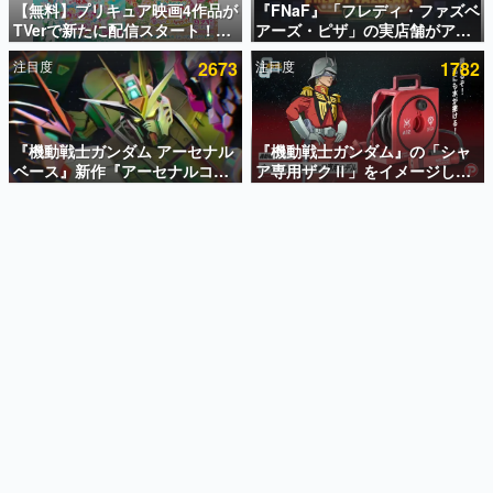
【無料】プリキュア映画4作品が
『FNaF』「フレディ・ファズベ
TVerで新たに配信スタート！な
アーズ・ピザ」の実店舗がアメ
インタビュー
んと2018年～2024年の映画ほぼ
リカの商業施設「American
注目度
2673
注目度
1782
すべてが見放題に、ぶっちゃけ
Dream」に2027年オープン！
連載・特集一覧
ありえないラインナップ
ScottGamesとの共同開発、食
事だけでなくステージショーや
殿堂入り記事
没入型のホラー体験も楽しめる
SNS拡散数が数千以上！ ページビュー数万以上！ などな
『機動戦士ガンダム アーセナル
『機動戦士ガンダム』の「シャ
ど。多くの人々に読まれた、電ファミ渾身の“殿堂入り”記
ベース』新作『アーセナルコマ
ア専用ザクⅡ」をイメージした
事をまとめました。
ンダー』発表！8月28日からオ
散水ホースリールが予約開始。
ープンベータテスト開催、2027
本体にはシャアのパーソナルマ
ゲームの企画書
年2月下旬に稼働予定
ークやジオン公国軍のエンブレ
名作ゲームクリエイターの方々に製作時のエピソードをお
聞きし、ヒットする企画（ゲーム）とは何か？を探ってい
ム、型式番号などを配置
きます。
赫本
この物語を解いてはいけない。『赫本』は、〈試験問題〉
の形をした短編ホラー小説集です。
新世代に訊く
これからのデジタルゲーム市場を担う若きクリエイター達
の姿を追い、彼らのルーツと情熱を探っていきます。
ゲーム世代の作家たち
ゲームに多大な影響を受けた作家さんに取材し、ゲームが