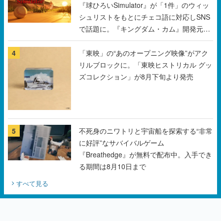
チェコのプロ野球選手から称賛の声
4
「東映」の“あのオープニング映像”がアク
リルブロックに。「東映ヒストリカル グッ
ズコレクション」が8月下旬より発売
5
不死身のニワトリと宇宙船を探索する“非常
に好評”なサバイバルゲーム
『Breathedge』が無料で配布中。入手でき
る期間は8月10日まで
すべて見る