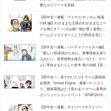
重なエピソードを収録
【田中圭一連載：アイマス/ガンダム 戦場
の絆 編】わがままな王様のわがままなニー
ズを満たす！──小山順一朗が貫く姿勢に、
ゲームクリエイターとしての矜持を見た
【若ゲのいたり最終回】
【田中圭一連載：バーチャファイター編】
「新しい3D表現のために、軍事技術を採り
入れたい」世界情勢を味方につけて、ゲー
ムに革命をもたらした鈴木 裕の功績【若ゲ
のいたり】
【田中圭一：若ゲのいたり】ゲーム開発統
合環境「Unreal Engine」最新バージョン
で、開発環境はどう変わる？ ゲーム業界向
けソリューションイベント「GTMF2019」
に行って、より理解を深めよう【PR】
【田中圭一連載：サイバーコネクトツー