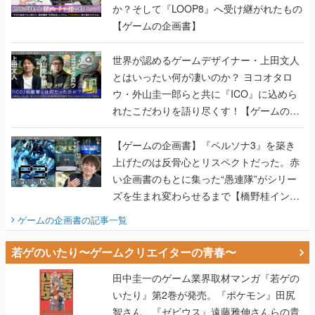
か？そして『LOOP8』へ受け継がれたもの
【ゲームの企画書】
世界が認めるゲームデザイナー・上田文人
とはいったい何が凄いのか？ ヨコオタロ
ウ・外山圭一郎らと共に『ICO』に込めら
れたこだわりを語り尽くす！【ゲームの企
画書】
【ゲームの企画書】『ペルソナ3』を築き
上げたのは反骨心とリスペクトだった。赤
い企画書のもとに集った“愚連隊”がシリー
ズを生まれ変わらせるまで【橋野桂インタ
ビュー】
ゲームの企画書
の記事一覧
若ゲのいたり〜ゲームクリエイターの青春〜
田中圭一のゲーム業界取材マンガ『若ゲの
いたり』第2巻が発売。『ポケモン』田尻
智さん、『ゼビウス』遠藤雅伸さんらの貴