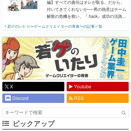
編】すべての責任はオレが取る。だから、
付いてきてくれないか──男の熱意はチーム
解散の危機を救い、『.hack』成功の活路を
開く。業界の快男児・松山 洋に流れる血は
若ゲのいたり〜ゲームクリエイターの青春〜
の記事一覧
『少年ジャンプ』色だった【若ゲのいた
り】
X
Youtube
Discord
RSS
ピックアップ