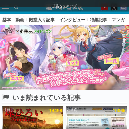
広告をスキップ
赫本
動画
殿堂入り記事
インタビュー
特集記事
マンガ
いま読まれている記事
ピックアップ
注目度
14498
注目度
10065
電ファミのいま読まれている記事ランキング
アプリセール情報