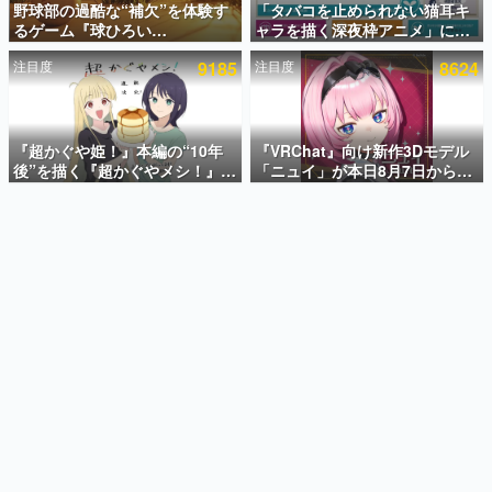
野球部の過酷な“補欠”を体験す
「タバコを止められない猫耳キ
るゲーム『球ひろい
ャラを描く深夜枠アニメ」に視
インタビュー
Simulator』が「1件」のウィッ
聴者の一部から批判意見。違法
注目度
9185
注目度
8624
シュリストをもとにチェコ語に
薬物の使用と思しき描写も含め
連載・特集一覧
対応しSNSで話題に。『キング
て、BPOが議論を交わす
ダム・カム』開発元やチェコの
殿堂入り記事
プロ野球選手から称賛の声
SNS拡散数が数千以上！ ページビュー数万以上！ などな
『超かぐや姫！』本編の“10年
『VRChat』向け新作3Dモデル
ど。多くの人々に読まれた、電ファミ渾身の“殿堂入り”記
後”を描く『超かぐやメシ！』
「ニュイ」が本日8月7日から
事をまとめました。
Web連載決定。新たなWebマン
BOOTHにて発売。瞳に光る星
ガレーベル「ビビビコミック」
や感情豊かな表情が、小悪魔か
ゲームの企画書
にて特別話が掲載スタート、あ
わいい
名作ゲームクリエイターの方々に製作時のエピソードをお
聞きし、ヒットする企画（ゲーム）とは何か？を探ってい
のお話には…まだ続きがある！
きます。
赫本
この物語を解いてはいけない。『赫本』は、〈試験問題〉
の形をした短編ホラー小説集です。
新世代に訊く
これからのデジタルゲーム市場を担う若きクリエイター達
の姿を追い、彼らのルーツと情熱を探っていきます。
ゲーム世代の作家たち
ゲームに多大な影響を受けた作家さんに取材し、ゲームが