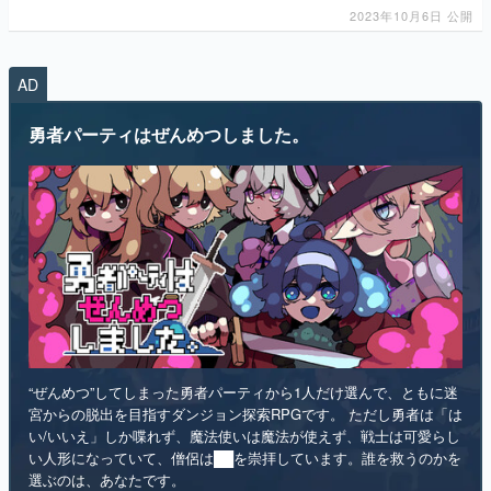
2023年10月6日 公開
マンガ
女性向け
AD
アプリレビュー
勇者パーティはぜんめつしました。
その他
電ファミニコゲーマーとは？
運営：株式会社マレ
“ぜんめつ”してしまった勇者パーティから1人だけ選んで、ともに迷
宮からの脱出を目指すダンジョン探索RPGです。 ただし勇者は「は
い/いいえ」しか喋れず、魔法使いは魔法が使えず、戦士は可愛らし
い人形になっていて、僧侶は██を崇拝しています。誰を救うのかを
選ぶのは、あなたです。