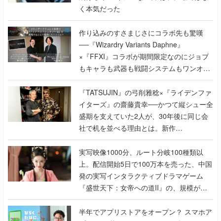
く本気だった
作り込みのすさまじさにコラボ先も驚嘆
──『Wizardry Variants Daphne』
×『FFXI』コラボが期間限定なのにジョブ
もキャラも武器も戦闘システムもワンオフ
で作り込まれた理由を両ディレクターに聞
く
『TATSUJIN』の弓削雅稔×『ライデンファ
イターズ』の齋藤貴幸──かつて縦シュー全
盛期を支えていた2人が、30年後に同じ会
社で机を並べる理由とは。新作
『TATSUJIN EXTREME』で初タッグを組
んだレジェンド2人に訊く開発秘話
実写映像1000分、ルート分岐100種類以
上。配信開始5日で100万本を売った、中国
発の実写インタラクティブドラマゲーム
『盛世天下：女帝への道II』の、規模が違
うこだわりをプロデューサーに聞いた
半年でアプリストアをオープン？ スマホア