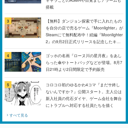
搭載
3
【無料】ダンジョン探索で手に入れたもの
を自分の店で売るゲーム『Moonlighter』が
Steamにて無料配布中！続編『Moonlighter
2』の9月2日正式リリースを記念したキャ
ンペーン
4
ゴッホの名画『ローヌ川の星月夜』をあし
らった傘やトートバッグなどが登場。8月7
日21時より2日間限定で予約販売
5
コロコロ初のゆるかわ4コマ『まだサ終し
ないんですか？』公開スタート。主人公は
新入社員の侘石ダイヤ、ゲーム会社を舞台
にトラブルへ対応する社員たちを描く
すべて見る