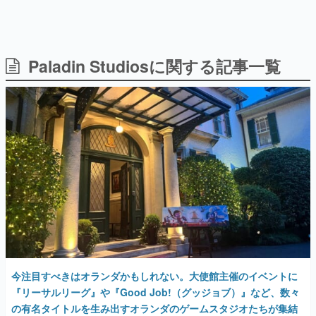
日本のコンテンツ産業やカルチャーに与えた影響を探る企
画です。
日本モバイルゲーム産業史
日本のモバイルゲーム史における主要なトピック・タイト
Paladin Studiosに関する記事一覧
ルを網羅するほか、開発者へのインタビューや識者による
解説を掲載。約20年の歴史が一望できる決定版！
若ゲのいたり〜ゲームクリエイターの青春〜
『うつヌケ』『ペンと箸』等で知られるマンガ家・田中圭
一先生によるゲーム業界レポートマンガです。
なんでゲームは面白い？
ゲーム開発者・hamatsu氏がゲームの魅力を画面や操作の
具体的な形から解き明かしていく、硬派で骨太な評論連載
です。
ゲームが変えた日本語
「経験値」「裏技」「ラスボス」… ゲームにまつわる言葉
の起源や用法の変遷を、コンピューター文化史研究家・タ
イニーP氏が徹底調査。
今注目すべきはオランダかもしれない。大使館主催のイベントに
カテゴリ
『リーサルリーグ』や『Good Job!（グッジョブ）』など、数々
の有名タイトルを生み出すオランダのゲームスタジオたちが集結
特集記事