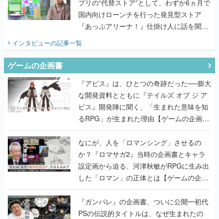
プリの“代替ストア”として、わずか6ヵ月で
国内向けローンチを行った発見型ストア
『あっぷアリーナ！』仕掛け人に話を聞い
てみた
インタビュー
の記事一覧
ゲームの企画書
『アビス』は、ひとつの奇跡だった──膨大
な開発資料とともに『テイルズ オブ ジ ア
ビス』開発陣に聞く、「生まれた意味を知
るRPG」が生まれた理由【ゲームの企画
書】
なにが、人を「ロマンシング」させるの
か？『ロマサガ2』当時の企画書とキャラ
設定画から迫る、河津秋敏がRPGに生み出
した「ロマン」の正体とは【ゲームの企画
書】
『ガンパレ』の企画書、ついに公開━初代
PSの伝説的タイトルは、なぜ生まれたの