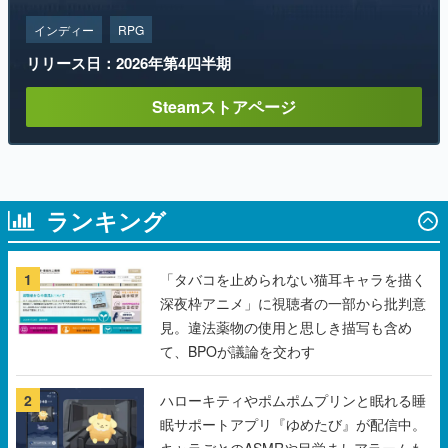
インディー
RPG
リリース日：2026年第4四半期
Steamストアページ
ランキング
1
「タバコを止められない猫耳キャラを描く
深夜枠アニメ」に視聴者の一部から批判意
見。違法薬物の使用と思しき描写も含め
て、BPOが議論を交わす
2
ハローキティやポムポムプリンと眠れる睡
眠サポートアプリ『ゆめたび』が配信中。
キャラごとのASMRや目覚ましアラームも