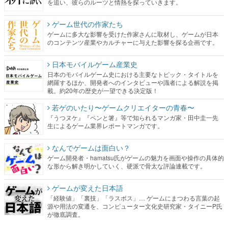
を追い、彼らのルーツと情熱を探っていきます。
ゲーム世代の作家たち
ゲームに多大な影響を受けた作家さんに取材し、ゲームが日本
のコンテンツ産業やカルチャーに与えた影響を探る企画です。
日本モバイルゲーム産業史
日本のモバイルゲーム史における主要なトピック・タイトルを
網羅するほか、開発者へのインタビューや識者による解説を掲
載。約20年の歴史が一望できる決定版！
若ゲのいたり〜ゲームクリエイターの青春〜
『うつヌケ』『ペンと箸』等で知られるマンガ家・田中圭一先
生によるゲーム業界レポートマンガです。
なんでゲームは面白い？
ゲーム開発者・hamatsu氏がゲームの魅力を画面や操作の具体的
な形から解き明かしていく、硬派で骨太な評論連載です。
ゲームが変えた日本語
「経験値」「裏技」「ラスボス」… ゲームにまつわる言葉の起
源や用法の変遷を、コンピューター文化史研究家・タイニーP氏
が徹底調査。