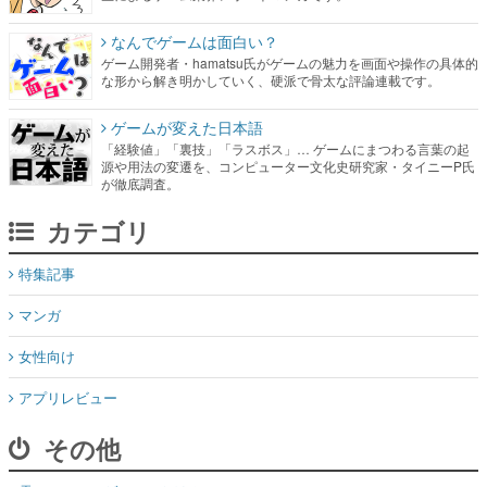
なんでゲームは面白い？
ゲーム開発者・hamatsu氏がゲームの魅力を画面や操作の具体的
な形から解き明かしていく、硬派で骨太な評論連載です。
ゲームが変えた日本語
「経験値」「裏技」「ラスボス」… ゲームにまつわる言葉の起
源や用法の変遷を、コンピューター文化史研究家・タイニーP氏
が徹底調査。
カテゴリ
特集記事
マンガ
女性向け
アプリレビュー
その他