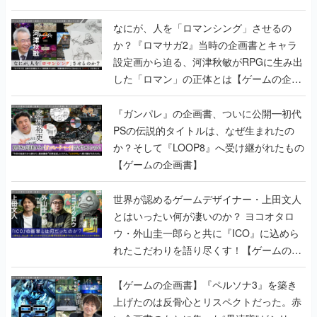
書】
なにが、人を「ロマンシング」させるの
か？『ロマサガ2』当時の企画書とキャラ
設定画から迫る、河津秋敏がRPGに生み出
した「ロマン」の正体とは【ゲームの企画
書】
『ガンパレ』の企画書、ついに公開━初代
PSの伝説的タイトルは、なぜ生まれたの
か？そして『LOOP8』へ受け継がれたもの
【ゲームの企画書】
世界が認めるゲームデザイナー・上田文人
とはいったい何が凄いのか？ ヨコオタロ
ウ・外山圭一郎らと共に『ICO』に込めら
れたこだわりを語り尽くす！【ゲームの企
画書】
【ゲームの企画書】『ペルソナ3』を築き
上げたのは反骨心とリスペクトだった。赤