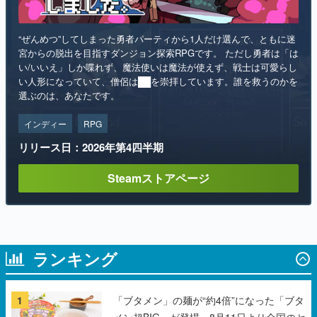
“ぜんめつ”してしまった勇者パーティから1人だけ選んで、ともに迷
宮からの脱出を目指すダンジョン探索RPGです。 ただし勇者は「は
い/いいえ」しか喋れず、魔法使いは魔法が使えず、戦士は可愛らし
い人形になっていて、僧侶は██を崇拝しています。誰を救うのかを
選ぶのは、あなたです。
インディー
RPG
リリース日：2026年第4四半期
Steamストアページ
ランキング
1
「ブタメン」の麺が“約4倍”になった「ブタ