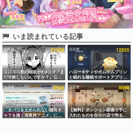
インタビュー
連載・特集一覧
殿堂入り記事
いま読まれている記事
SNS拡散数が数千以上！ ページビュー数万以上！ などな
ど。多くの人々に読まれた、電ファミ渾身の“殿堂入り”記
事をまとめました。
注目度
21329
注目度
12925
ゲームの企画書
名作ゲームクリエイターの方々に製作時のエピソードをお
聞きし、ヒットする企画（ゲーム）とは何か？を探ってい
コロコロ初のゆるかわ4コマ『ま
ハローキティやポムポムプリン
きます。
だサ終しないんですか？』公開
と眠れる睡眠サポートアプリ
赫本
スタート。主人公は新入社員の
『ゆめたび』が配信中。キャラ
この物語を解いてはいけない。『赫本』は、〈試験問題〉
注目度
8932
注目度
8690
侘石ダイヤ、ゲーム会社を舞台
ごとのASMRや目覚ましアラー
の形をした短編ホラー小説集です。
にトラブルへ対応する社員たち
ムも搭載
を描く
新世代に訊く
「タバコを止められない猫耳キ
【無料】ダンジョン探索で手に
これからのデジタルゲーム市場を担う若きクリエイター達
の姿を追い、彼らのルーツと情熱を探っていきます。
ャラを描く深夜枠アニメ」に視
入れたものを自分の店で売るゲ
聴者の一部から批判意見。違法
ーム『Moonlighter』がSteam
薬物の使用と思わしき描写も含
にて無料配布中！続編
ゲーム世代の作家たち
めて、BPOが議論を交わす
『Moonlighter 2』の9月2日正
ゲームに多大な影響を受けた作家さんに取材し、ゲームが