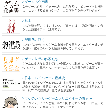
ゲームの企画書
名作ゲームクリエイターの方々に製作時のエピソードをお聞き
し、ヒットする企画（ゲーム）とは何か？を探っていきます。
赫本
この物語を解いてはいけない。『赫本』は、〈試験問題〉の形
をした短編ホラー小説集です。
新世代に訊く
これからのデジタルゲーム市場を担う若きクリエイター達の姿
を追い、彼らのルーツと情熱を探っていきます。
ゲーム世代の作家たち
ゲームに多大な影響を受けた作家さんに取材し、ゲームが日本
のコンテンツ産業やカルチャーに与えた影響を探る企画です。
日本モバイルゲーム産業史
日本のモバイルゲーム史における主要なトピック・タイトルを
網羅するほか、開発者へのインタビューや識者による解説を掲
載。約20年の歴史が一望できる決定版！
若ゲのいたり〜ゲームクリエイターの青春〜
『うつヌケ』『ペンと箸』等で知られるマンガ家・田中圭一先
生によるゲーム業界レポートマンガです。