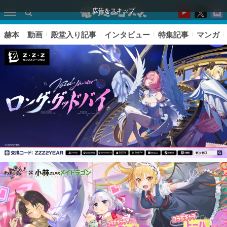
広告をスキップ
赫本
動画
殿堂入り記事
インタビュー
特集記事
マンガ
ピックアップ
電ファミのいま読まれている記事ランキング
アプリセール情報