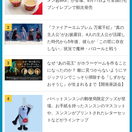
メン超BIG」が登場。8月11日より全国のセ
ブンイレブンで順次発売
2
『ファイアーエムブレム 万紫千紅』“真の
主人公”がお披露目。4人の主人公が活躍し
た時代から5年後、彼らが「この世に存在
しない」状況で魔神・バロールと戦う
3
なぜ “あの花王” がホラーゲームを作ること
になったのか？ 敵に見つからないようにマ
ジックリンでこっそり掃除する『しずかな
おそうじ』が生まれるまで【開発座談会】
4
パペットスンスンの郵便局限定グッズが登
場。お手紙を持ったスンスンのマスコット
や、スンスンがプリントされたレターセッ
トなどがラインナップ