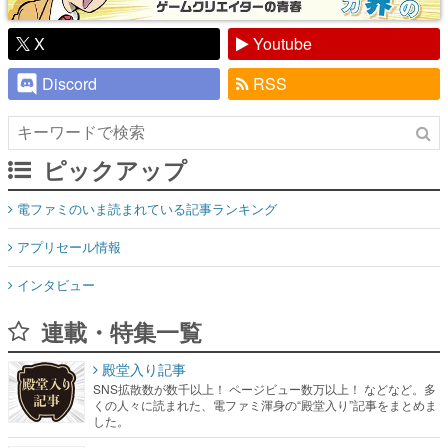
X
Youtube
Discord
RSS
ピックアップ
電ファミのいま読まれている記事ランキング
アプリセール情報
インタビュー
連載・特集一覧
殿堂入り記事
SNS拡散数が数千以上！ ページビュー数万以上！ などなど。多
くの人々に読まれた、電ファミ渾身の“殿堂入り”記事をまとめま
した。