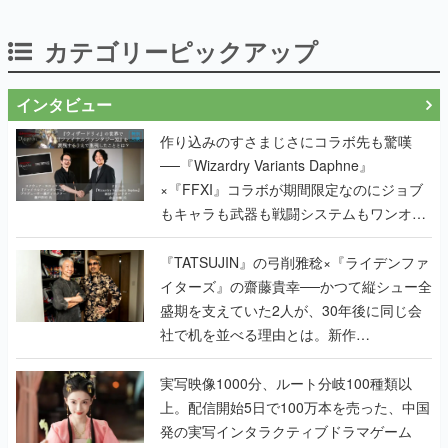
カテゴリーピックアップ
インタビュー
作り込みのすさまじさにコラボ先も驚嘆
──『Wizardry Variants Daphne』
×『FFXI』コラボが期間限定なのにジョブ
もキャラも武器も戦闘システムもワンオフ
で作り込まれた理由を両ディレクターに聞
く
『TATSUJIN』の弓削雅稔×『ライデンファ
イターズ』の齋藤貴幸──かつて縦シュー全
盛期を支えていた2人が、30年後に同じ会
社で机を並べる理由とは。新作
『TATSUJIN EXTREME』で初タッグを組
んだレジェンド2人に訊く開発秘話
実写映像1000分、ルート分岐100種類以
上。配信開始5日で100万本を売った、中国
発の実写インタラクティブドラマゲーム