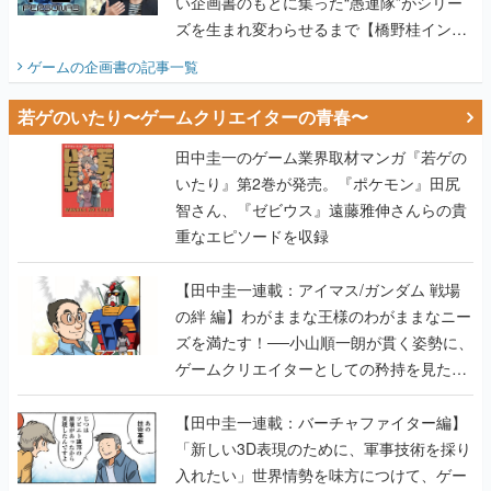
い企画書のもとに集った“愚連隊”がシリー
ズを生まれ変わらせるまで【橋野桂インタ
ビュー】
ゲームの企画書
の記事一覧
若ゲのいたり〜ゲームクリエイターの青春〜
田中圭一のゲーム業界取材マンガ『若ゲの
いたり』第2巻が発売。『ポケモン』田尻
智さん、『ゼビウス』遠藤雅伸さんらの貴
重なエピソードを収録
【田中圭一連載：アイマス/ガンダム 戦場
の絆 編】わがままな王様のわがままなニー
ズを満たす！──小山順一朗が貫く姿勢に、
ゲームクリエイターとしての矜持を見た
【若ゲのいたり最終回】
【田中圭一連載：バーチャファイター編】
「新しい3D表現のために、軍事技術を採り
入れたい」世界情勢を味方につけて、ゲー