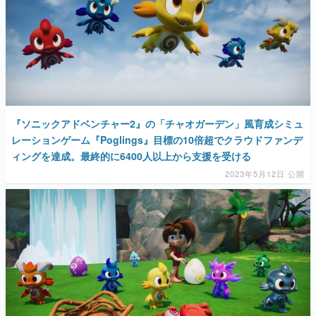
マンガ
女性向け
アプリレビュー
その他
『ソニックアドベンチャー2』の「チャオガーデン」風育成シミュ
レーションゲーム『Poglings』目標の10倍超でクラウドファンデ
電ファミニコゲーマーとは？
ィングを達成。最終的に6400人以上から支援を受ける
運営：株式会社マレ
2023年5月12日 公開