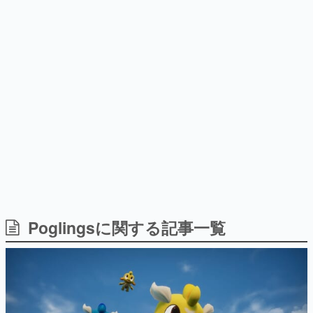
式リリースを記念したキャンペ
日本のコンテンツ産業やカルチャーに与えた影響を探る企
ーン
画です。
日本モバイルゲーム産業史
日本のモバイルゲーム史における主要なトピック・タイト
ルを網羅するほか、開発者へのインタビューや識者による
解説を掲載。約20年の歴史が一望できる決定版！
若ゲのいたり〜ゲームクリエイターの青春〜
『うつヌケ』『ペンと箸』等で知られるマンガ家・田中圭
一先生によるゲーム業界レポートマンガです。
なんでゲームは面白い？
ゲーム開発者・hamatsu氏がゲームの魅力を画面や操作の
具体的な形から解き明かしていく、硬派で骨太な評論連載
です。
ゲームが変えた日本語
Poglingsに関する記事一覧
「経験値」「裏技」「ラスボス」… ゲームにまつわる言葉
の起源や用法の変遷を、コンピューター文化史研究家・タ
イニーP氏が徹底調査。
カテゴリ
特集記事