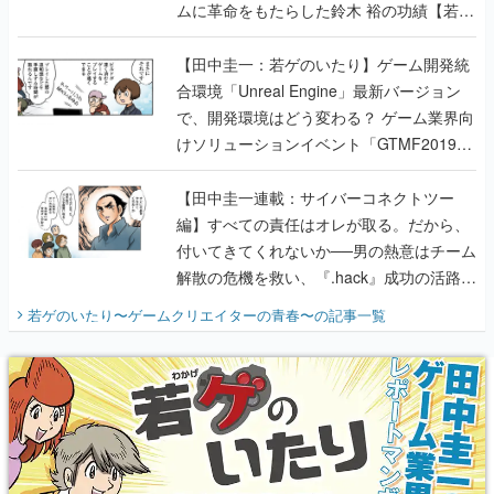
ムに革命をもたらした鈴木 裕の功績【若ゲ
のいたり】
【田中圭一：若ゲのいたり】ゲーム開発統
合環境「Unreal Engine」最新バージョン
で、開発環境はどう変わる？ ゲーム業界向
けソリューションイベント「GTMF2019」
に行って、より理解を深めよう【PR】
【田中圭一連載：サイバーコネクトツー
編】すべての責任はオレが取る。だから、
付いてきてくれないか──男の熱意はチーム
解散の危機を救い、『.hack』成功の活路を
開く。業界の快男児・松山 洋に流れる血は
若ゲのいたり〜ゲームクリエイターの青春〜
の記事一覧
『少年ジャンプ』色だった【若ゲのいた
り】