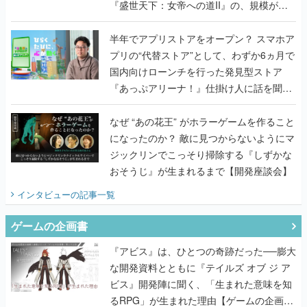
『盛世天下：女帝への道II』の、規模が違
うこだわりをプロデューサーに聞いた
半年でアプリストアをオープン？ スマホア
プリの“代替ストア”として、わずか6ヵ月で
国内向けローンチを行った発見型ストア
『あっぷアリーナ！』仕掛け人に話を聞い
てみた
なぜ “あの花王” がホラーゲームを作ること
になったのか？ 敵に見つからないようにマ
ジックリンでこっそり掃除する『しずかな
おそうじ』が生まれるまで【開発座談会】
インタビュー
の記事一覧
ゲームの企画書
『アビス』は、ひとつの奇跡だった──膨大
な開発資料とともに『テイルズ オブ ジ ア
ビス』開発陣に聞く、「生まれた意味を知
るRPG」が生まれた理由【ゲームの企画