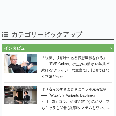
カテゴリーピックアップ
インタビュー
「現実より意味のある仮想世界を作る」
──『EVE Online』の生みの親が18年掲げ
続ける”クレイジーな宣言”は、比喩ではな
く本気だった
作り込みのすさまじさにコラボ先も驚嘆
──『Wizardry Variants Daphne』
×『FFXI』コラボが期間限定なのにジョブ
もキャラも武器も戦闘システムもワンオフ
で作り込まれた理由を両ディレクターに聞