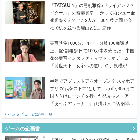
く
『TATSUJIN』の弓削雅稔×『ライデンファ
イターズ』の齋藤貴幸──かつて縦シュー全
盛期を支えていた2人が、30年後に同じ会
社で机を並べる理由とは。新作
『TATSUJIN EXTREME』で初タッグを組
んだレジェンド2人に訊く開発秘話
実写映像1000分、ルート分岐100種類以
上。配信開始5日で100万本を売った、中国
発の実写インタラクティブドラマゲーム
『盛世天下：女帝への道II』の、規模が違
うこだわりをプロデューサーに聞いた
半年でアプリストアをオープン？ スマホア
プリの“代替ストア”として、わずか6ヵ月で
国内向けローンチを行った発見型ストア
『あっぷアリーナ！』仕掛け人に話を聞い
てみた
インタビュー
の記事一覧
ゲームの企画書
『アビス』は、ひとつの奇跡だった──膨大