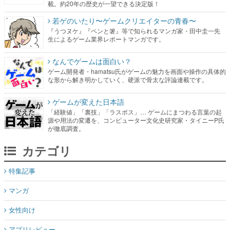
載。約20年の歴史が一望できる決定版！
若ゲのいたり〜ゲームクリエイターの青春〜
『うつヌケ』『ペンと箸』等で知られるマンガ家・田中圭一先
生によるゲーム業界レポートマンガです。
なんでゲームは面白い？
ゲーム開発者・hamatsu氏がゲームの魅力を画面や操作の具体的
な形から解き明かしていく、硬派で骨太な評論連載です。
ゲームが変えた日本語
「経験値」「裏技」「ラスボス」… ゲームにまつわる言葉の起
源や用法の変遷を、コンピューター文化史研究家・タイニーP氏
が徹底調査。
カテゴリ
特集記事
マンガ
女性向け
アプリレビュー