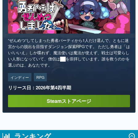
“ぜんめつ”してしまった勇者パーティから1人だけ選んで、ともに迷
宮からの脱出を目指すダンジョン探索RPGです。 ただし勇者は「は
い/いいえ」しか喋れず、魔法使いは魔法が使えず、戦士は可愛らし
い人形になっていて、僧侶は██を崇拝しています。誰を救うのかを
選ぶのは、あなたです。
インディー
RPG
リリース日：2026年第4四半期
Steamストアページ
ランキング