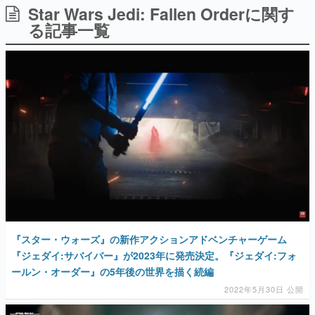
Star Wars Jedi: Fallen Orderに関す
日本のコンテンツ産業やカルチャーに与えた影響を探る企
画です。
る記事一覧
日本モバイルゲーム産業史
日本のモバイルゲーム史における主要なトピック・タイト
ルを網羅するほか、開発者へのインタビューや識者による
解説を掲載。約20年の歴史が一望できる決定版！
若ゲのいたり〜ゲームクリエイターの青春〜
『うつヌケ』『ペンと箸』等で知られるマンガ家・田中圭
一先生によるゲーム業界レポートマンガです。
なんでゲームは面白い？
ゲーム開発者・hamatsu氏がゲームの魅力を画面や操作の
具体的な形から解き明かしていく、硬派で骨太な評論連載
です。
ゲームが変えた日本語
「経験値」「裏技」「ラスボス」… ゲームにまつわる言葉
の起源や用法の変遷を、コンピューター文化史研究家・タ
『スター・ウォーズ』の新作アクションアドベンチャーゲーム
イニーP氏が徹底調査。
『ジェダイ:サバイバー』が2023年に発売決定。『ジェダイ:フォ
ールン・オーダー』の5年後の世界を描く続編
カテゴリ
2022年5月30日 公開
特集記事