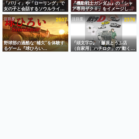
「パリィ」や「ローリング」で
『機動戦士ガンダム』の「シャ
女の子と会話するソウルライク
ア専用ザクⅡ」をイメージした
インタビュー
恋愛ゲーム『小早川さんはソウ
散水ホースリールが予約開始。
注目度
2607
注目度
2376
ルライク』無料公開。返事に失
本体にはシャアのパーソナルマ
連載・特集一覧
敗すると「YOU DIED」
ークやジオン公国軍のエンブレ
ム、型式番号などを配置
殿堂入り記事
SNS拡散数が数千以上！ ページビュー数万以上！ などな
野球部の過酷な“補欠”を体験す
『頭文字D』「藤原とうふ店
ど。多くの人々に読まれた、電ファミ渾身の“殿堂入り”記
るゲーム『球ひろい
（自家用）ハチロク」の“動くテ
事をまとめました。
Simulator』が「1件」のウィッ
ィッシュケース”が買えるポップ
シュリストをもとにチェコ語に
アップショップが開催へ。マン
ゲームの企画書
対応しSNSで話題に。『キング
ガの舞台である群馬の「イオン
名作ゲームクリエイターの方々に製作時のエピソードをお
聞きし、ヒットする企画（ゲーム）とは何か？を探ってい
ダム・カム』開発元やチェコの
モール高崎」にて、8月11日か
きます。
プロ野球選手から称賛の声
ら8月20日までの期間限定で開
催予定
赫本
この物語を解いてはいけない。『赫本』は、〈試験問題〉
の形をした短編ホラー小説集です。
新世代に訊く
これからのデジタルゲーム市場を担う若きクリエイター達
の姿を追い、彼らのルーツと情熱を探っていきます。
ゲーム世代の作家たち
ゲームに多大な影響を受けた作家さんに取材し、ゲームが