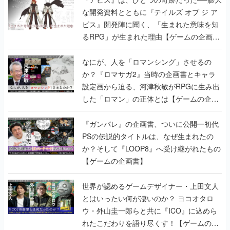
な開発資料とともに『テイルズ オブ ジ ア
ビス』開発陣に聞く、「生まれた意味を知
るRPG」が生まれた理由【ゲームの企画
書】
なにが、人を「ロマンシング」させるの
か？『ロマサガ2』当時の企画書とキャラ
設定画から迫る、河津秋敏がRPGに生み出
した「ロマン」の正体とは【ゲームの企画
書】
『ガンパレ』の企画書、ついに公開━初代
PSの伝説的タイトルは、なぜ生まれたの
か？そして『LOOP8』へ受け継がれたもの
【ゲームの企画書】
世界が認めるゲームデザイナー・上田文人
とはいったい何が凄いのか？ ヨコオタロ
ウ・外山圭一郎らと共に『ICO』に込めら
れたこだわりを語り尽くす！【ゲームの企