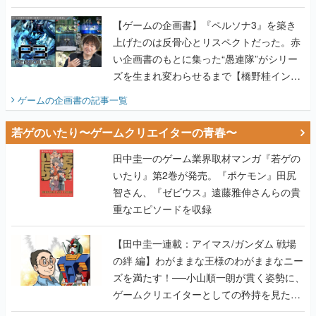
画書】
【ゲームの企画書】『ペルソナ3』を築き
上げたのは反骨心とリスペクトだった。赤
い企画書のもとに集った“愚連隊”がシリー
ズを生まれ変わらせるまで【橋野桂インタ
ビュー】
ゲームの企画書
の記事一覧
若ゲのいたり〜ゲームクリエイターの青春〜
田中圭一のゲーム業界取材マンガ『若ゲの
いたり』第2巻が発売。『ポケモン』田尻
智さん、『ゼビウス』遠藤雅伸さんらの貴
重なエピソードを収録
【田中圭一連載：アイマス/ガンダム 戦場
の絆 編】わがままな王様のわがままなニー
ズを満たす！──小山順一朗が貫く姿勢に、
ゲームクリエイターとしての矜持を見た
【若ゲのいたり最終回】