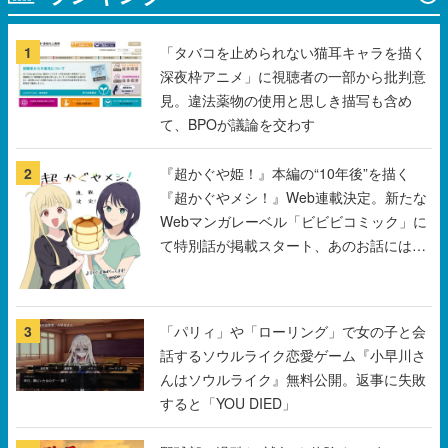
1
「タバコを止められない猫耳キャラを描く
深夜枠アニメ」に視聴者の一部から批判意
見。違法薬物の使用と思しき描写も含め
て、BPOが議論を交わす
2
『超かぐや姫！』本編の“10年後”を描く
『超かぐやメシ！』Web連載決定。新たな
Webマンガレーベル「ビビビコミック」に
て特別話が掲載スタート、あのお話には…
まだ続きがある！
3
「パリィ」や「ローリング」で女の子と会
話するソウルライク恋愛ゲーム『小早川さ
んはソウルライク』無料公開。返事に失敗
すると「YOU DIED」