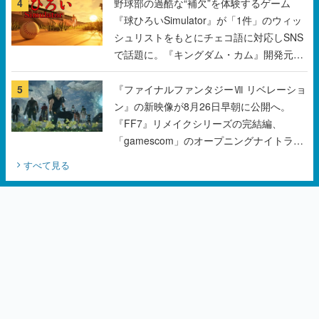
4
野球部の過酷な“補欠”を体験するゲーム
『球ひろいSimulator』が「1件」のウィッ
シュリストをもとにチェコ語に対応しSNS
で話題に。『キングダム・カム』開発元や
チェコのプロ野球選手から称賛の声
5
『ファイナルファンタジーⅦ リベレーショ
ン』の新映像が8月26日早朝に公開へ。
『FF7』リメイクシリーズの完結編、
「gamescom」のオープニングナイトライ
ブにてディレクターの浜口直樹氏が登壇す
すべて見る
る予定