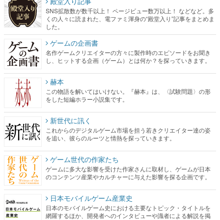
殿堂入り記事
SNS拡散数が数千以上！ ページビュー数万以上！ などなど。多
くの人々に読まれた、電ファミ渾身の“殿堂入り”記事をまとめま
した。
ゲームの企画書
名作ゲームクリエイターの方々に製作時のエピソードをお聞き
し、ヒットする企画（ゲーム）とは何か？を探っていきます。
赫本
この物語を解いてはいけない。『赫本』は、〈試験問題〉の形
をした短編ホラー小説集です。
新世代に訊く
これからのデジタルゲーム市場を担う若きクリエイター達の姿
を追い、彼らのルーツと情熱を探っていきます。
ゲーム世代の作家たち
ゲームに多大な影響を受けた作家さんに取材し、ゲームが日本
のコンテンツ産業やカルチャーに与えた影響を探る企画です。
日本モバイルゲーム産業史
日本のモバイルゲーム史における主要なトピック・タイトルを
網羅するほか、開発者へのインタビューや識者による解説を掲