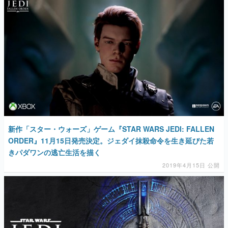
マンガ
女性向け
アプリレビュー
その他
電ファミニコゲーマーとは？
運営：株式会社マレ
新作「スター・ウォーズ」ゲーム『STAR WARS JEDI: FALLEN
ORDER』11月15日発売決定。ジェダイ抹殺命令を生き延びた若
きパダワンの逃亡生活を描く
2019年4月15日 公開