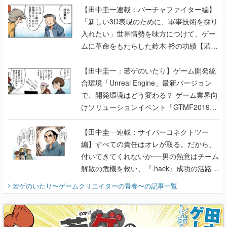
【田中圭一連載：バーチャファイター編】
「新しい3D表現のために、軍事技術を採り
入れたい」世界情勢を味方につけて、ゲー
ムに革命をもたらした鈴木 裕の功績【若ゲ
のいたり】
【田中圭一：若ゲのいたり】ゲーム開発統
合環境「Unreal Engine」最新バージョン
で、開発環境はどう変わる？ ゲーム業界向
けソリューションイベント「GTMF2019」
に行って、より理解を深めよう【PR】
【田中圭一連載：サイバーコネクトツー
編】すべての責任はオレが取る。だから、
付いてきてくれないか──男の熱意はチーム
解散の危機を救い、『.hack』成功の活路を
開く。業界の快男児・松山 洋に流れる血は
若ゲのいたり〜ゲームクリエイターの青春〜
の記事一覧
『少年ジャンプ』色だった【若ゲのいた
り】