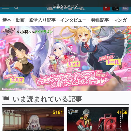
広告をスキップ
赫本
動画
殿堂入り記事
インタビュー
特集記事
マンガ
いま読まれている記事
ピックアップ
注目度
5181
注目度
4158
電ファミのいま読まれている記事ランキング
アプリセール情報