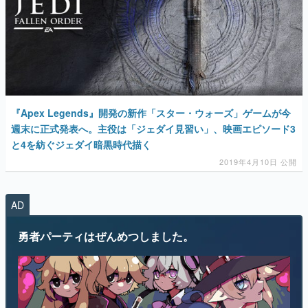
『Apex Legends』開発の新作「スター・ウォーズ」ゲームが今
週末に正式発表へ。主役は「ジェダイ見習い」、映画エピソード3
と4を紡ぐジェダイ暗黒時代描く
2019年4月10日 公開
AD
勇者パーティはぜんめつしました。