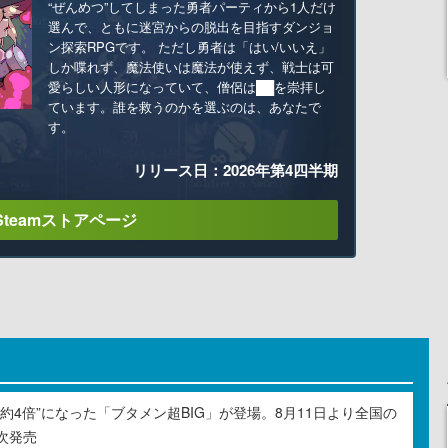
“ぜんめつ”してしまった勇者パーティから1人だけ
選んで、ともに迷宮からの脱出を目指すダンジョ
ン探索RPGです。 ただし勇者は「はい/いいえ」
しか喋れず、魔法使いは魔法が使えず、戦士は可
愛らしい人形になっていて、僧侶は██を崇拝し
ています。誰を救うのかを選ぶのは、あなたで
す。
リリース日：2026年第4四半期
Steamストアページ
約4倍”になった「ブタメン超BIG」が登場。8月11日より全国の
次発売