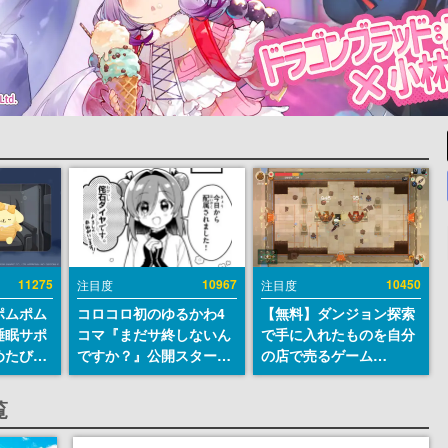
11275
10967
10450
注目度
注目度
ポムポム
コロコロ初のゆるかわ4
【無料】ダンジョン探索
睡眠サポ
コマ『まだサ終しないん
で手に入れたものを自分
めたび』
ですか？』公開スター
の店で売るゲーム
ラごとの
ト。主人公は新入社員の
『Moonlighter』が
しアラー
侘石ダイヤ、ゲーム会社
Steamにて無料配布中！
覧
を舞台にトラブルへ対応
続編『Moonlighter 2』
する社員たちを描く
の9月2日正式リリースを