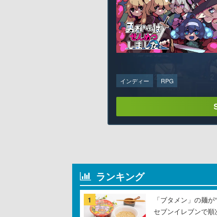
インディー
RPG
ランキング
1
「ブタメン」の麺が“
セブンイレブンで順