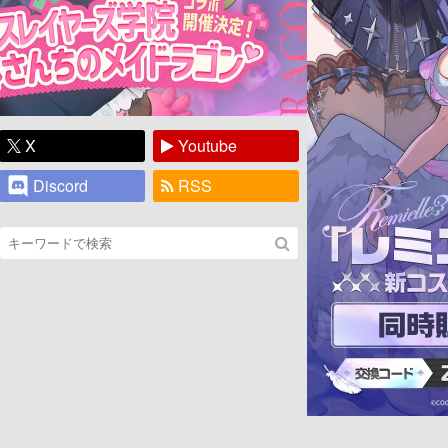
X
Youtube
Discord
RSS