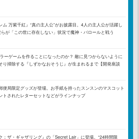
レム 万紫千紅』“真の主人公”がお披露目。4人の主人公が活躍し
彼らが「この世に存在しない」状況で魔神・バロールと戦う
がホラーゲームを作ることになったのか？ 敵に見つからないように
そり掃除する『しずかなおそうじ』が生まれるまで【開発座談
郵便局限定グッズが登場。お手紙を持ったスンスンのマスコット
ントされたレターセットなどがラインナップ
ザ・ギャザリング』の「Secret Lair」に登場。“24時間限