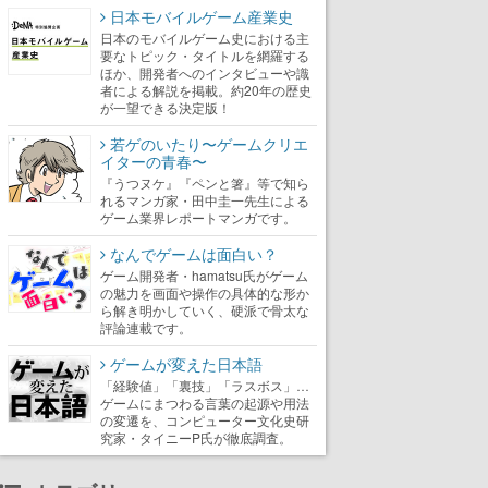
日本モバイルゲーム産業史
日本のモバイルゲーム史における主
要なトピック・タイトルを網羅する
ほか、開発者へのインタビューや識
者による解説を掲載。約20年の歴史
が一望できる決定版！
若ゲのいたり〜ゲームクリエ
イターの青春〜
『うつヌケ』『ペンと箸』等で知ら
れるマンガ家・田中圭一先生による
ゲーム業界レポートマンガです。
なんでゲームは面白い？
ゲーム開発者・hamatsu氏がゲーム
の魅力を画面や操作の具体的な形か
ら解き明かしていく、硬派で骨太な
評論連載です。
ゲームが変えた日本語
「経験値」「裏技」「ラスボス」…
ゲームにまつわる言葉の起源や用法
の変遷を、コンピューター文化史研
究家・タイニーP氏が徹底調査。