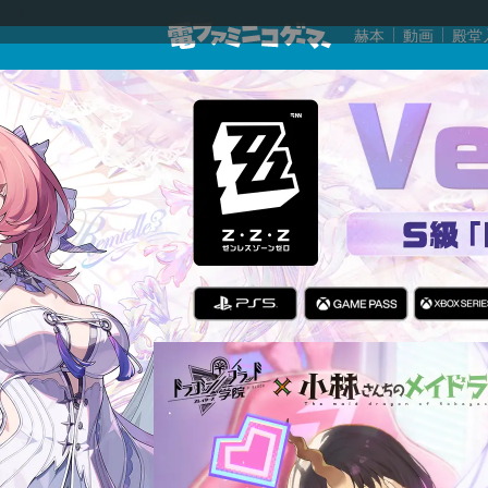
赫本
動画
殿堂