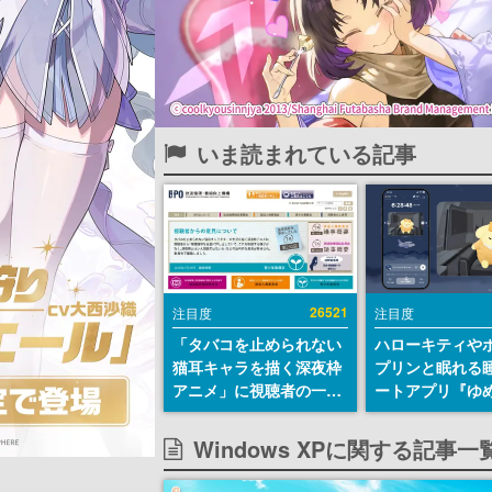
いま読まれている記事
26521
注目度
注目度
「タバコを止められない
ハローキティや
猫耳キャラを描く深夜枠
プリンと眠れる
アニメ」に視聴者の一部
ートアプリ『ゆ
から批判意見。違法薬物
が配信中。キャ
の使用と思わしき描写も
ASMRや目覚ま
Windows XPに関する記事一
含めて、BPOが議論を交
ムも搭載
わす