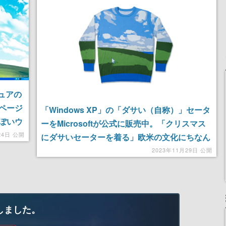
記念したキャンペーン
ギュアの
。ページ
「Windows XP」の「ダサい（自称）」セータ
ぽいウ
ーをMicrosoftが公式に販売中。「クリスマス
24日 公開
にダサいセーターを着る」欧米の文化にちなん
だ商品で、デスクトップ壁紙「草原」を大胆に
2023年11月29日 公開
描く
しました。