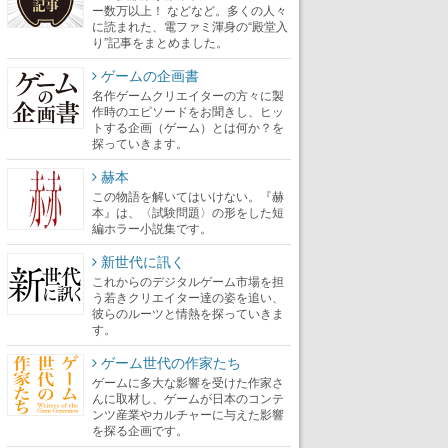
ー数万以上！ などなど。多くの人々
に読まれた、電ファミ渾身の“殿堂入
り”記事をまとめました。
ゲームの企画書
名作ゲームクリエイターの方々に製
作時のエピソードをお聞きし、ヒッ
トする企画（ゲーム）とは何か？を
探っていきます。
赫本
この物語を解いてはいけない。『赫
本』は、〈試験問題〉の形をした短
編ホラー小説集です。
新世代に訊く
これからのデジタルゲーム市場を担
う若きクリエイター達の姿を追い、
彼らのルーツと情熱を探っていきま
す。
ゲーム世代の作家たち
ゲームに多大な影響を受けた作家さ
んに取材し、ゲームが日本のコンテ
ンツ産業やカルチャーに与えた影響
を探る企画です。