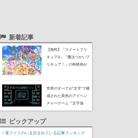
新着記事
【無料】『スイートプリ
キュア♪』『魔法つかいプ
リキュア！』の秋映画が
YouTubeで配信決定。8月
9日より2週連続でプレミ
ア公開
世界のすべてが“文字”で構
成された異色のアドベン
チャーゲーム『文字遊
戯』PS5版が8月20日に配
信決定！Switch向け体験
ピックアップ
版『第零章』は8月6日よ
り配信
電ファミのいま読まれている記事ランキング