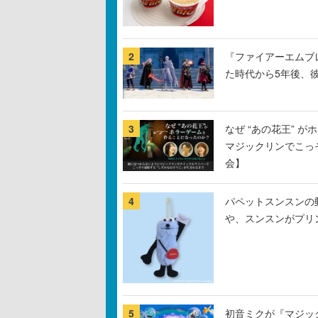
2
『ファイアーエムブ
た時代から5年後、
3
なぜ “あの花王” 
マジックリンでこっ
会】
4
パペットスンスンの
や、スンスンがプリ
5
初音ミクが『マジック：