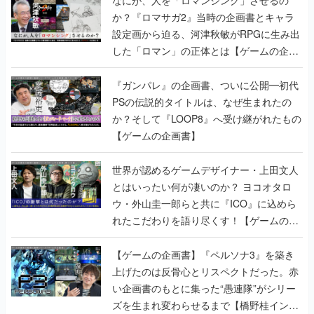
か？『ロマサガ2』当時の企画書とキャラ
設定画から迫る、河津秋敏がRPGに生み出
した「ロマン」の正体とは【ゲームの企画
書】
『ガンパレ』の企画書、ついに公開━初代
PSの伝説的タイトルは、なぜ生まれたの
か？そして『LOOP8』へ受け継がれたもの
【ゲームの企画書】
世界が認めるゲームデザイナー・上田文人
とはいったい何が凄いのか？ ヨコオタロ
ウ・外山圭一郎らと共に『ICO』に込めら
れたこだわりを語り尽くす！【ゲームの企
画書】
【ゲームの企画書】『ペルソナ3』を築き
上げたのは反骨心とリスペクトだった。赤
い企画書のもとに集った“愚連隊”がシリー
ズを生まれ変わらせるまで【橋野桂インタ