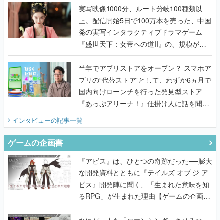
んだレジェンド2人に訊く開発秘話
実写映像1000分、ルート分岐100種類以
上。配信開始5日で100万本を売った、中国
発の実写インタラクティブドラマゲーム
『盛世天下：女帝への道II』の、規模が違
うこだわりをプロデューサーに聞いた
半年でアプリストアをオープン？ スマホア
プリの“代替ストア”として、わずか6ヵ月で
国内向けローンチを行った発見型ストア
『あっぷアリーナ！』仕掛け人に話を聞い
てみた
インタビュー
の記事一覧
ゲームの企画書
『アビス』は、ひとつの奇跡だった──膨大
な開発資料とともに『テイルズ オブ ジ ア
ビス』開発陣に聞く、「生まれた意味を知
るRPG」が生まれた理由【ゲームの企画
書】
なにが、人を「ロマンシング」させるの