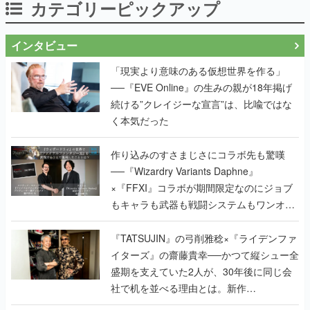
カテゴリーピックアップ
インタビュー
「現実より意味のある仮想世界を作る」
──『EVE Online』の生みの親が18年掲げ
続ける”クレイジーな宣言”は、比喩ではな
く本気だった
作り込みのすさまじさにコラボ先も驚嘆
──『Wizardry Variants Daphne』
×『FFXI』コラボが期間限定なのにジョブ
もキャラも武器も戦闘システムもワンオフ
で作り込まれた理由を両ディレクターに聞
く
『TATSUJIN』の弓削雅稔×『ライデンファ
イターズ』の齋藤貴幸──かつて縦シュー全
盛期を支えていた2人が、30年後に同じ会
社で机を並べる理由とは。新作
『TATSUJIN EXTREME』で初タッグを組