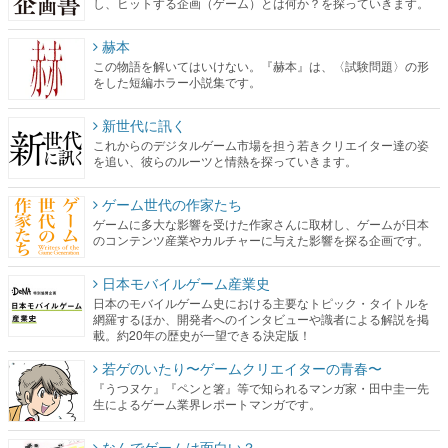
し、ヒットする企画（ゲーム）とは何か？を探っていきます。
赫本
この物語を解いてはいけない。『赫本』は、〈試験問題〉の形
をした短編ホラー小説集です。
新世代に訊く
これからのデジタルゲーム市場を担う若きクリエイター達の姿
を追い、彼らのルーツと情熱を探っていきます。
ゲーム世代の作家たち
ゲームに多大な影響を受けた作家さんに取材し、ゲームが日本
のコンテンツ産業やカルチャーに与えた影響を探る企画です。
日本モバイルゲーム産業史
日本のモバイルゲーム史における主要なトピック・タイトルを
網羅するほか、開発者へのインタビューや識者による解説を掲
載。約20年の歴史が一望できる決定版！
若ゲのいたり〜ゲームクリエイターの青春〜
『うつヌケ』『ペンと箸』等で知られるマンガ家・田中圭一先
生によるゲーム業界レポートマンガです。
なんでゲームは面白い？