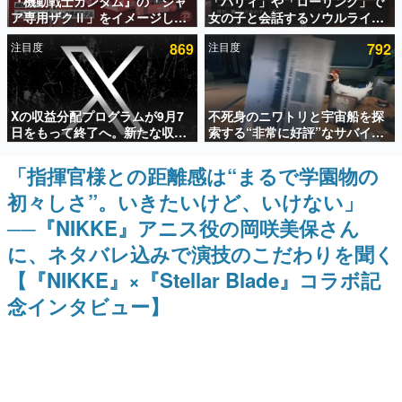
『機動戦士ガンダム』の「シャ
「パリィ」や「ローリング」で
ア専用ザクⅡ」をイメージした
女の子と会話するソウルライク
インタビュー
散水ホースリールが予約開始。
恋愛ゲーム『小早川さんはソウ
注目度
869
注目度
792
本体にはシャアのパーソナルマ
ルライク』無料公開。返事に失
連載・特集一覧
ークやジオン公国軍のエンブレ
敗すると「YOU DIED」
ム、型式番号などを配置
殿堂入り記事
Xの収益分配プログラムが9月7
不死身のニワトリと宇宙船を探
SNS拡散数が数千以上！ ページビュー数万以上！ などな
ど。多くの人々に読まれた、電ファミ渾身の“殿堂入り”記
日をもって終了へ。新たな収益
索する“非常に好評”なサバイバ
事をまとめました。
化制度「Original Content
ルゲーム『Breathedge』が無
Rewards Program」を発表
料で配布中。入手できる期間は8
「指揮官様との距離感は“まるで学園物の
ゲームの企画書
月10日まで
名作ゲームクリエイターの方々に製作時のエピソードをお
初々しさ”。いきたいけど、いけない」
聞きし、ヒットする企画（ゲーム）とは何か？を探ってい
きます。
──『NIKKE』アニス役の岡咲美保さん
赫本
に、ネタバレ込みで演技のこだわりを聞く
この物語を解いてはいけない。『赫本』は、〈試験問題〉
【『NIKKE』×『Stellar Blade』コラボ記
の形をした短編ホラー小説集です。
念インタビュー】
新世代に訊く
これからのデジタルゲーム市場を担う若きクリエイター達
の姿を追い、彼らのルーツと情熱を探っていきます。
ゲーム世代の作家たち
ゲームに多大な影響を受けた作家さんに取材し、ゲームが