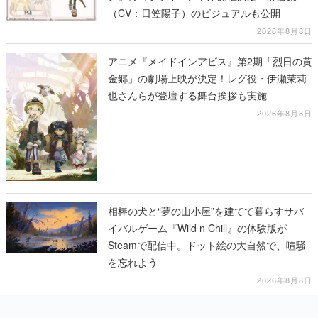
（CV：日笠陽子）のビジュアルも公開
2026年8月8日
アニメ『メイドインアビス』第2期「烈日の黄
金郷」の劇場上映が決定！レグ役・伊瀬茉莉
也さんらが登壇する舞台挨拶も実施
2026年8月8日
相棒の犬と“夢の山小屋”を建てて暮らすサバ
イバルゲーム『Wild n Chill』の体験版が
Steamで配信中。ドット絵の大自然で、喧騒
を忘れよう
2026年8月8日