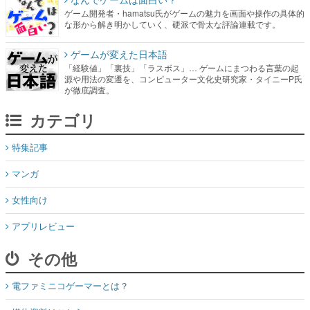
ゲーム開発者・hamatsu氏がゲームの魅力を画面や操作の具体的
な形から解き明かしていく、硬派で骨太な評論連載です。
ゲームが変えた日本語
「経験値」「裏技」「ラスボス」… ゲームにまつわる言葉の起
源や用法の変遷を、コンピューター文化史研究家・タイニーP氏
が徹底調査。
カテゴリ
特集記事
マンガ
女性向け
アプリレビュー
その他
電ファミニコゲーマーとは？