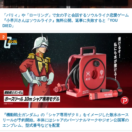
「パリィ」や「ローリング」で女の子と会話するソウルライク恋愛ゲーム
『小早川さんはソウルライク』無料公開。返事に失敗すると「YOU
DIED」
2
『機動戦士ガンダム』の「シャア専用ザクⅡ」をイメージした散水ホース
リールが予約開始。本体にはシャアのパーソナルマークやジオン公国軍の
エンブレム、型式番号などを配置