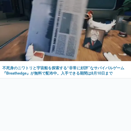
不死身のニワトリと宇宙船を探索する“非常に好評”なサバイバルゲーム
『Breathedge』が無料で配布中。入手できる期間は8月10日まで