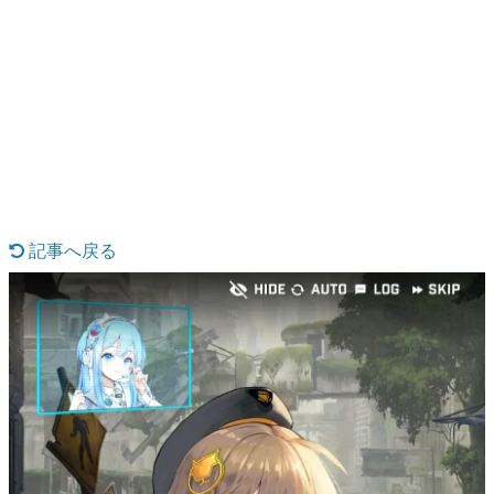
日本のコンテンツ産業やカルチャーに与えた影響を探る企
画です。
日本モバイルゲーム産業史
日本のモバイルゲーム史における主要なトピック・タイト
ルを網羅するほか、開発者へのインタビューや識者による
解説を掲載。約20年の歴史が一望できる決定版！
若ゲのいたり〜ゲームクリエイターの青春〜
『うつヌケ』『ペンと箸』等で知られるマンガ家・田中圭
一先生によるゲーム業界レポートマンガです。
記事へ戻る
なんでゲームは面白い？
ゲーム開発者・hamatsu氏がゲームの魅力を画面や操作の
具体的な形から解き明かしていく、硬派で骨太な評論連載
です。
ゲームが変えた日本語
「経験値」「裏技」「ラスボス」… ゲームにまつわる言葉
の起源や用法の変遷を、コンピューター文化史研究家・タ
イニーP氏が徹底調査。
カテゴリ
特集記事