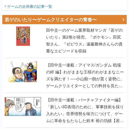
ビュー】
ゲームの企画書
の記事一覧
若ゲのいたり〜ゲームクリエイターの青春〜
田中圭一のゲーム業界取材マンガ『若ゲの
いたり』第2巻が発売。『ポケモン』田尻
智さん、『ゼビウス』遠藤雅伸さんらの貴
重なエピソードを収録
【田中圭一連載：アイマス/ガンダム 戦場
の絆 編】わがままな王様のわがままなニー
ズを満たす！──小山順一朗が貫く姿勢に、
ゲームクリエイターとしての矜持を見た
【若ゲのいたり最終回】
【田中圭一連載：バーチャファイター編】
「新しい3D表現のために、軍事技術を採り
入れたい」世界情勢を味方につけて、ゲー
ムに革命をもたらした鈴木 裕の功績【若ゲ
のいたり】