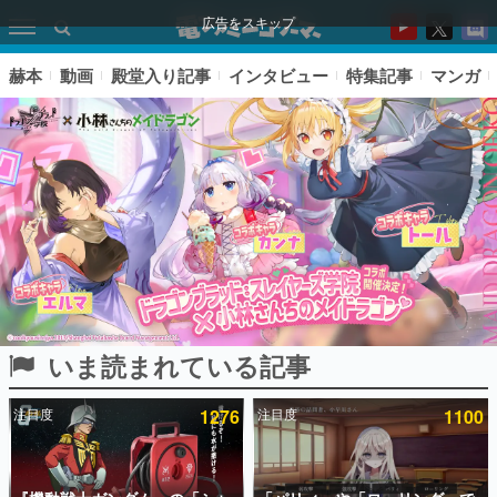
広告をスキップ
赫本
動画
殿堂入り記事
インタビュー
特集記事
マンガ
いま読まれている記事
ピックアップ
注目度
1276
注目度
1100
電ファミのいま読まれている記事ランキング
アプリセール情報