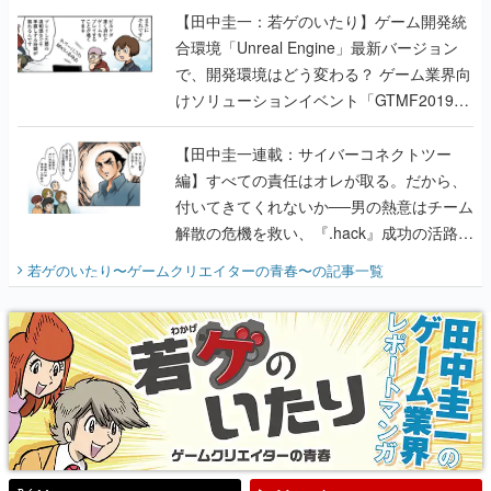
【田中圭一：若ゲのいたり】ゲーム開発統
合環境「Unreal Engine」最新バージョン
で、開発環境はどう変わる？ ゲーム業界向
けソリューションイベント「GTMF2019」
に行って、より理解を深めよう【PR】
【田中圭一連載：サイバーコネクトツー
編】すべての責任はオレが取る。だから、
付いてきてくれないか──男の熱意はチーム
解散の危機を救い、『.hack』成功の活路を
開く。業界の快男児・松山 洋に流れる血は
若ゲのいたり〜ゲームクリエイターの青春〜
の記事一覧
『少年ジャンプ』色だった【若ゲのいた
り】