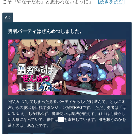
こそ『やな子だわ』と思われないように」...
[続きを読む]
AD
勇者パーティはぜんめつしました。
“ぜんめつ”してしまった勇者パーティから1人だけ選んで、ともに迷
宮からの脱出を目指すダンジョン探索RPGです。 ただし勇者は「は
い/いいえ」しか喋れず、魔法使いは魔法が使えず、戦士は可愛らし
い人形になっていて、僧侶は██を崇拝しています。誰を救うのかを
選ぶのは、あなたです。