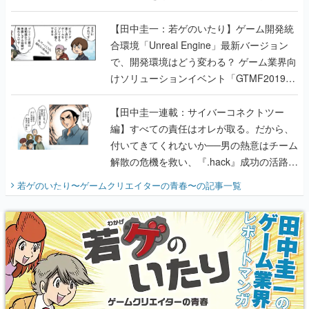
のいたり】
【田中圭一：若ゲのいたり】ゲーム開発統
合環境「Unreal Engine」最新バージョン
で、開発環境はどう変わる？ ゲーム業界向
けソリューションイベント「GTMF2019」
に行って、より理解を深めよう【PR】
【田中圭一連載：サイバーコネクトツー
編】すべての責任はオレが取る。だから、
付いてきてくれないか──男の熱意はチーム
解散の危機を救い、『.hack』成功の活路を
開く。業界の快男児・松山 洋に流れる血は
若ゲのいたり〜ゲームクリエイターの青春〜
の記事一覧
『少年ジャンプ』色だった【若ゲのいた
り】