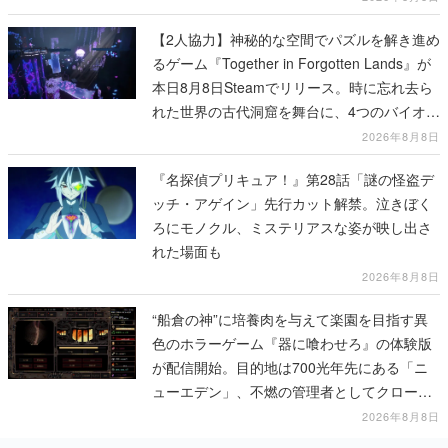
【2人協力】神秘的な空間でパズルを解き進め
るゲーム『Together in Forgotten Lands』が
本日8月8日Steamでリリース。時に忘れ去ら
れた世界の古代洞窟を舞台に、4つのバイオー
ムを探索しながら脱出を目指す
2026年8月8日
『名探偵プリキュア！』第28話「謎の怪盗デ
ッチ・アゲイン」先行カット解禁。泣きぼく
ろにモノクル、ミステリアスな姿が映し出さ
れた場面も
2026年8月8日
“船倉の神”に培養肉を与えて楽園を目指す異
色のホラーゲーム『器に喰わせろ』の体験版
が配信開始。目的地は700光年先にある「ニ
ューエデン」、不燃の管理者としてクローン
人間を増やし、加工して神に捧げる
2026年8月8日