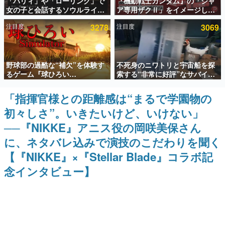
「パリィ」や「ローリング」で
『機動戦士ガンダム』の「シャ
女の子と会話するソウルライク
ア専用ザクⅡ」をイメージした
インタビュー
恋愛ゲーム『小早川さんはソウ
散水ホースリールが予約開始。
注目度
3278
注目度
3069
ルライク』無料公開。返事に失
本体にはシャアのパーソナルマ
連載・特集一覧
敗すると「YOU DIED」
ークやジオン公国軍のエンブレ
ム、型式番号などを配置
殿堂入り記事
野球部の過酷な“補欠”を体験す
不死身のニワトリと宇宙船を探
SNS拡散数が数千以上！ ページビュー数万以上！ などな
ど。多くの人々に読まれた、電ファミ渾身の“殿堂入り”記
るゲーム『球ひろい
索する“非常に好評”なサバイバ
事をまとめました。
Simulator』が「1件」のウィッ
ルゲーム『Breathedge』が無
シュリストをもとにチェコ語に
料で配布中。入手できる期間は8
「指揮官様との距離感は“まるで学園物の
ゲームの企画書
対応しSNSで話題に。『キング
月10日まで
名作ゲームクリエイターの方々に製作時のエピソードをお
初々しさ”。いきたいけど、いけない」
ダム・カム』開発元やチェコの
聞きし、ヒットする企画（ゲーム）とは何か？を探ってい
プロ野球選手から称賛の声
きます。
──『NIKKE』アニス役の岡咲美保さん
赫本
に、ネタバレ込みで演技のこだわりを聞く
この物語を解いてはいけない。『赫本』は、〈試験問題〉
【『NIKKE』×『Stellar Blade』コラボ記
の形をした短編ホラー小説集です。
念インタビュー】
新世代に訊く
これからのデジタルゲーム市場を担う若きクリエイター達
の姿を追い、彼らのルーツと情熱を探っていきます。
ゲーム世代の作家たち
ゲームに多大な影響を受けた作家さんに取材し、ゲームが