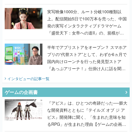
『TATSUJIN EXTREME』で初タッグを組
んだレジェンド2人に訊く開発秘話
実写映像1000分、ルート分岐100種類以
上。配信開始5日で100万本を売った、中国
発の実写インタラクティブドラマゲーム
『盛世天下：女帝への道II』の、規模が違
うこだわりをプロデューサーに聞いた
半年でアプリストアをオープン？ スマホア
プリの“代替ストア”として、わずか6ヵ月で
国内向けローンチを行った発見型ストア
『あっぷアリーナ！』仕掛け人に話を聞い
てみた
インタビュー
の記事一覧
ゲームの企画書
『アビス』は、ひとつの奇跡だった──膨大
な開発資料とともに『テイルズ オブ ジ ア
ビス』開発陣に聞く、「生まれた意味を知
るRPG」が生まれた理由【ゲームの企画
書】