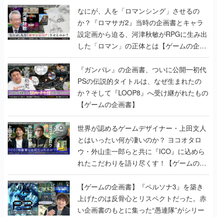
なにが、人を「ロマンシング」させるの
か？『ロマサガ2』当時の企画書とキャラ
設定画から迫る、河津秋敏がRPGに生み出
した「ロマン」の正体とは【ゲームの企画
書】
『ガンパレ』の企画書、ついに公開━初代
PSの伝説的タイトルは、なぜ生まれたの
か？そして『LOOP8』へ受け継がれたもの
【ゲームの企画書】
世界が認めるゲームデザイナー・上田文人
とはいったい何が凄いのか？ ヨコオタロ
ウ・外山圭一郎らと共に『ICO』に込めら
れたこだわりを語り尽くす！【ゲームの企
画書】
【ゲームの企画書】『ペルソナ3』を築き
上げたのは反骨心とリスペクトだった。赤
い企画書のもとに集った“愚連隊”がシリー