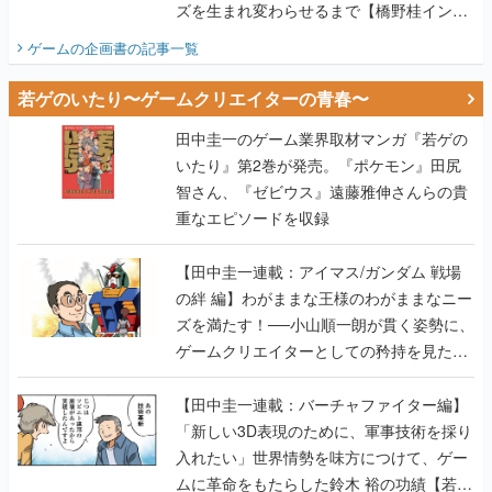
ズを生まれ変わらせるまで【橋野桂インタ
ビュー】
ゲームの企画書
の記事一覧
若ゲのいたり〜ゲームクリエイターの青春〜
田中圭一のゲーム業界取材マンガ『若ゲの
いたり』第2巻が発売。『ポケモン』田尻
智さん、『ゼビウス』遠藤雅伸さんらの貴
重なエピソードを収録
【田中圭一連載：アイマス/ガンダム 戦場
の絆 編】わがままな王様のわがままなニー
ズを満たす！──小山順一朗が貫く姿勢に、
ゲームクリエイターとしての矜持を見た
【若ゲのいたり最終回】
【田中圭一連載：バーチャファイター編】
「新しい3D表現のために、軍事技術を採り
入れたい」世界情勢を味方につけて、ゲー
ムに革命をもたらした鈴木 裕の功績【若ゲ