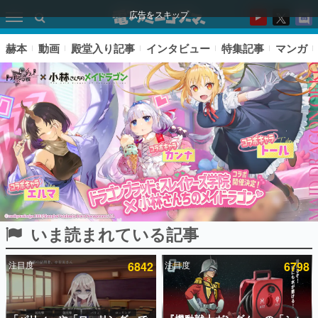
広告をスキップ
赫本
動画
殿堂入り記事
インタビュー
特集記事
マンガ
いま読まれている記事
ピックアップ
注目度
6842
注目度
6798
電ファミのいま読まれている記事ランキング
アプリセール情報