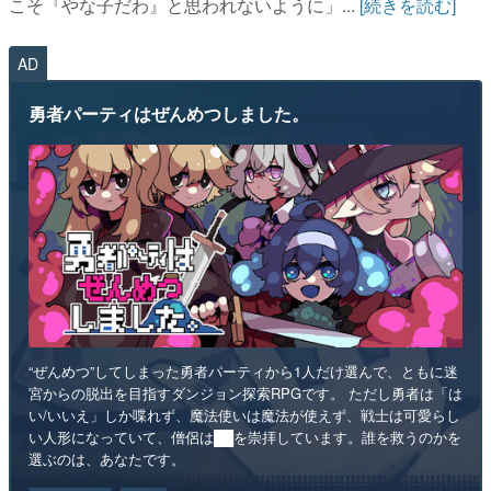
こそ『やな子だわ』と思われないように」...
[続きを読む]
AD
勇者パーティはぜんめつしました。
“ぜんめつ”してしまった勇者パーティから1人だけ選んで、ともに迷
宮からの脱出を目指すダンジョン探索RPGです。 ただし勇者は「は
い/いいえ」しか喋れず、魔法使いは魔法が使えず、戦士は可愛らし
い人形になっていて、僧侶は██を崇拝しています。誰を救うのかを
選ぶのは、あなたです。