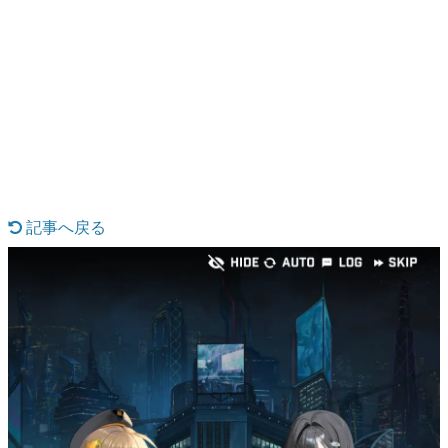
日本のコンテンツ産業やカルチャーに与えた影響を探る企
画です。
日本モバイルゲーム産業史
日本のモバイルゲーム史における主要なトピック・タイト
ルを網羅するほか、開発者へのインタビューや識者による
解説を掲載。約20年の歴史が一望できる決定版！
若ゲのいたり〜ゲームクリエイターの青春〜
『うつヌケ』『ペンと箸』等で知られるマンガ家・田中圭
一先生によるゲーム業界レポートマンガです。
記事へ戻る
なんでゲームは面白い？
ゲーム開発者・hamatsu氏がゲームの魅力を画面や操作の
具体的な形から解き明かしていく、硬派で骨太な評論連載
です。
ゲームが変えた日本語
「経験値」「裏技」「ラスボス」… ゲームにまつわる言葉
の起源や用法の変遷を、コンピューター文化史研究家・タ
イニーP氏が徹底調査。
カテゴリ
特集記事