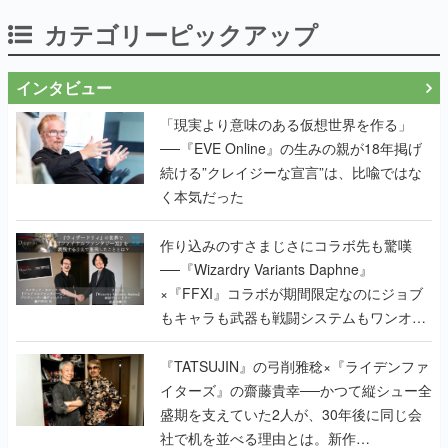
カテゴリーピックアップ
インタビュー
「現実より意味のある仮想世界を作る」
──『EVE Online』の生みの親が18年掲げ
続ける”クレイジーな宣言”は、比喩ではな
く本気だった
作り込みのすさまじさにコラボ先も驚嘆
──『Wizardry Variants Daphne』
×『FFXI』コラボが期間限定なのにジョブ
もキャラも武器も戦闘システムもワンオフ
で作り込まれた理由を両ディレクターに聞
く
『TATSUJIN』の弓削雅稔×『ライデンファ
イターズ』の齋藤貴幸──かつて縦シュー全
盛期を支えていた2人が、30年後に同じ会
社で机を並べる理由とは。新作