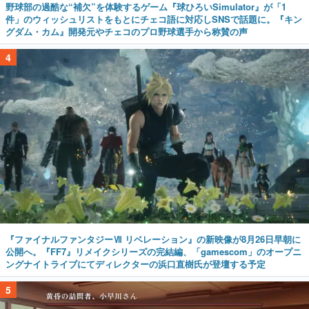
野球部の過酷な“補欠”を体験するゲーム『球ひろいSimulator』が「1
件」のウィッシュリストをもとにチェコ語に対応しSNSで話題に。『キン
グダム・カム』開発元やチェコのプロ野球選手から称賛の声
4
『ファイナルファンタジーⅦ リベレーション』の新映像が8月26日早朝に
公開へ。『FF7』リメイクシリーズの完結編、「gamescom」のオープニ
ングナイトライブにてディレクターの浜口直樹氏が登壇する予定
5