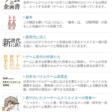
名作ゲームクリエイターの方々に製作時のエピソードをお聞き
し、ヒットする企画（ゲーム）とは何か？を探っていきます。
赫本
この物語を解いてはいけない。『赫本』は、〈試験問題〉の形
をした短編ホラー小説集です。
新世代に訊く
これからのデジタルゲーム市場を担う若きクリエイター達の姿
を追い、彼らのルーツと情熱を探っていきます。
ゲーム世代の作家たち
ゲームに多大な影響を受けた作家さんに取材し、ゲームが日本
のコンテンツ産業やカルチャーに与えた影響を探る企画です。
日本モバイルゲーム産業史
日本のモバイルゲーム史における主要なトピック・タイトルを
網羅するほか、開発者へのインタビューや識者による解説を掲
載。約20年の歴史が一望できる決定版！
若ゲのいたり〜ゲームクリエイターの青春〜
『うつヌケ』『ペンと箸』等で知られるマンガ家・田中圭一先
生によるゲーム業界レポートマンガです。