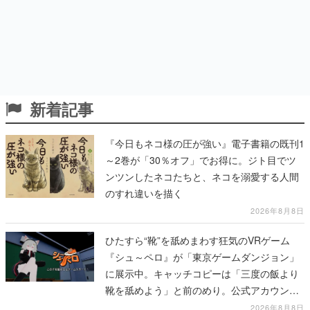
新着記事
『今日もネコ様の圧が強い』電子書籍の既刊1
～2巻が「30％オフ」でお得に。ジト目でツ
ンツンしたネコたちと、ネコを溺愛する人間
のすれ違いを描く
2026年8月8日
ひたすら“靴”を舐めまわす狂気のVRゲーム
『シュ～ペロ』が「東京ゲームダンジョン」
に展示中。キャッチコピーは「三度の飯より
靴を舐めよう」と前のめり。公式アカウント
も開設され、2026年リリースに向けて開発中
2026年8月8日